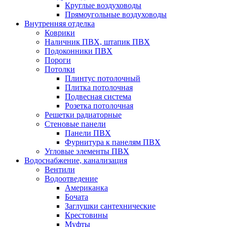
Круглые воздуховоды
Прямоугольные воздуховоды
Внутренняя отделка
Коврики
Наличник ПВХ, штапик ПВХ
Подоконники ПВХ
Пороги
Потолки
Плинтус потолочный
Плитка потолочная
Подвесная система
Розетка потолочная
Решетки радиаторные
Стеновые панели
Панели ПВХ
Фурнитура к панелям ПВХ
Угловые элементы ПВХ
Водоснабжение, канализация
Вентили
Водоотведение
Американка
Бочата
Заглушки сантехнические
Крестовины
Муфты