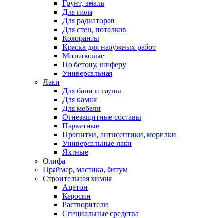
Грунт, эмаль
Для пола
Для радиаторов
Для стен, потолков
Колоранты
Краска для наружных работ
Молотковые
По бетону, шиферу
Универсальная
Лаки
Для бани и сауны
Для камня
Для мебели
Огнезащитные составы
Паркетные
Пропитки, антисептики, морилки
Универсальные лаки
Яхтные
Олифа
Праймер, мастика, битум
Строительная химия
Ацетон
Керосин
Растворители
Специальные средства