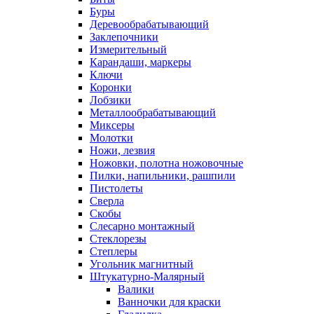
Буры
Деревообрабатывающий
Заклепочники
Измерительный
Карандаши, маркеры
Ключи
Коронки
Лобзики
Металлообрабатывающий
Миксеры
Молотки
Ножи, лезвия
Ножовки, полотна ножовочные
Пилки, напильники, рашпили
Пистолеты
Сверла
Скобы
Слесарно монтажный
Стеклорезы
Степлеры
Угольник магнитный
Штукатурно-Малярный
Валики
Ванночки для краски