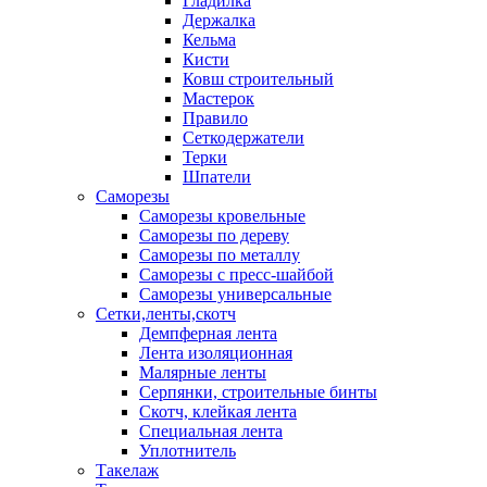
Гладилка
Держалка
Кельма
Кисти
Ковш строительный
Мастерок
Правило
Сеткодержатели
Терки
Шпатели
Саморезы
Саморезы кровельные
Саморезы по дереву
Саморезы по металлу
Саморезы с пресс-шайбой
Саморезы универсальные
Сетки,ленты,скотч
Демпферная лента
Лента изоляционная
Малярные ленты
Серпянки, строительные бинты
Скотч, клейкая лента
Специальная лента
Уплотнитель
Такелаж