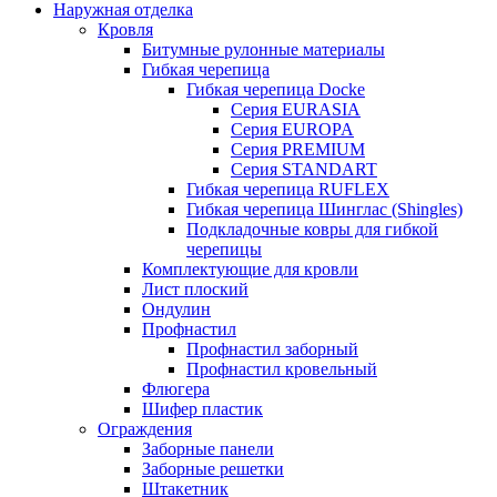
Наружная отделка
Кровля
Битумные рулонные материалы
Гибкая черепица
Гибкая черепица Docke
Серия EURASIA
Серия EUROPA
Серия PREMIUM
Серия STANDART
Гибкая черепица RUFLEX
Гибкая черепица Шинглас (Shingles)
Подкладочные ковры для гибкой
черепицы
Комплектующие для кровли
Лист плоский
Ондулин
Профнастил
Профнастил заборный
Профнастил кровельный
Флюгера
Шифер пластик
Ограждения
Заборные панели
Заборные решетки
Штакетник