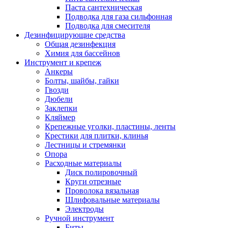
Паста сантехническая
Подводка для газа сильфонная
Подводка для смесителя
Дезинфицирующие средства
Общая дезинфекция
Химия для бассейнов
Инструмент и крепеж
Анкеры
Болты, шайбы, гайки
Гвозди
Дюбели
Заклепки
Кляймер
Крепежные уголки, пластины, ленты
Крестики для плитки, клинья
Лестницы и стремянки
Опора
Расходные материалы
Диск полировочный
Круги отрезные
Проволока вязальная
Шлифовальные материалы
Электроды
Ручной инструмент
Биты