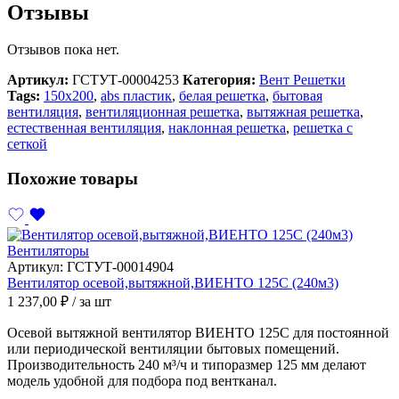
Отзывы
Отзывов пока нет.
Артикул:
ГСТУТ-00004253
Категория:
Вент Решетки
Tags:
150х200
,
abs пластик
,
белая решетка
,
бытовая
вентиляция
,
вентиляционная решетка
,
вытяжная решетка
,
естественная вентиляция
,
наклонная решетка
,
решетка с
сеткой
Похожие товары
Вентиляторы
Артикул:
ГСТУТ-00014904
Вентилятор осевой,вытяжной,ВИЕНТО 125С (240м3)
1 237,00
₽
/ за шт
Осевой вытяжной вентилятор ВИЕНТО 125С для постоянной
или периодической вентиляции бытовых помещений.
Производительность 240 м³/ч и типоразмер 125 мм делают
модель удобной для подбора под вентканал.