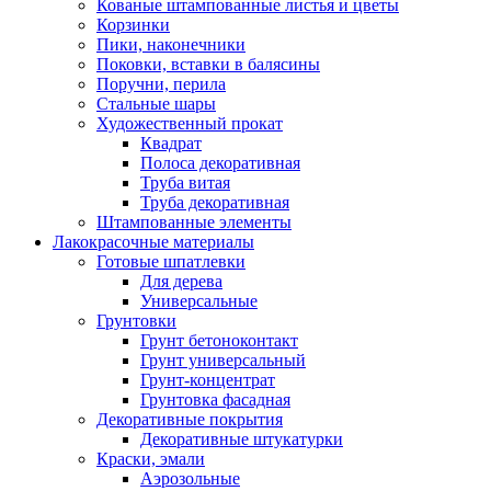
Кованые штампованные листья и цветы
Корзинки
Пики, наконечники
Поковки, вставки в балясины
Поручни, перила
Стальные шары
Художественный прокат
Квадрат
Полоса декоративная
Труба витая
Труба декоративная
Штампованные элементы
Лакокрасочные материалы
Готовые шпатлевки
Для дерева
Универсальные
Грунтовки
Грунт бетоноконтакт
Грунт универсальный
Грунт-концентрат
Грунтовка фасадная
Декоративные покрытия
Декоративные штукатурки
Краски, эмали
Аэрозольные