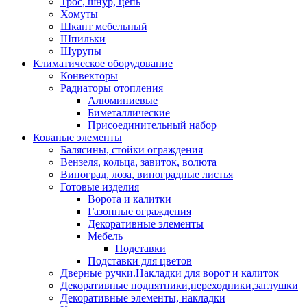
Трос, шнур, цепь
Хомуты
Шкант мебельный
Шпильки
Шурупы
Климатическое оборудование
Конвекторы
Радиаторы отопления
Алюминиевые
Биметаллические
Присоединительный набор
Кованые элементы
Балясины, стойки ограждения
Вензеля, кольца, завиток, волюта
Виноград, лоза, виноградные листья
Готовые изделия
Ворота и калитки
Газонные ограждения
Декоративные элементы
Мебель
Подставки
Подставки для цветов
Дверные ручки.Накладки для ворот и калиток
Декоративные подпятники,переходники,заглушки
Декоративные элементы, накладки