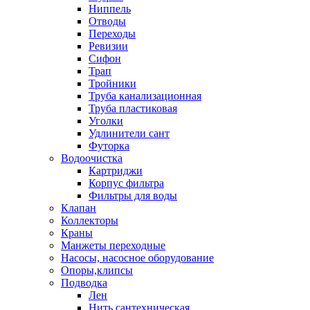
Ниппель
Отводы
Переходы
Ревизии
Сифон
Трап
Тройники
Труба канализационная
Труба пластиковая
Уголки
Удлинители сант
Футорка
Водоочистка
Картриджи
Корпус фильтра
Фильтры для воды
Клапан
Коллекторы
Краны
Манжеты переходные
Насосы, насосное оборудование
Опоры,клипсы
Подводка
Лен
Нить сантехническая