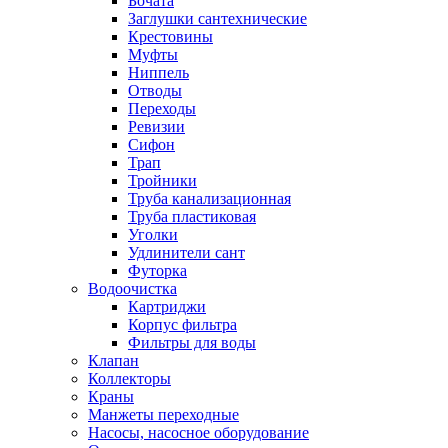
Бочата
Заглушки сантехнические
Крестовины
Муфты
Ниппель
Отводы
Переходы
Ревизии
Сифон
Трап
Тройники
Труба канализационная
Труба пластиковая
Уголки
Удлинители сант
Футорка
Водоочистка
Картриджи
Корпус фильтра
Фильтры для воды
Клапан
Коллекторы
Краны
Манжеты переходные
Насосы, насосное оборудование