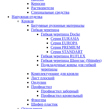
Керосин
Растворители
Специальные средства
Наружная отделка
Кровля
Битумные рулонные материалы
Гибкая черепица
Гибкая черепица Docke
Серия EURASIA
Серия EUROPA
Серия PREMIUM
Серия STANDART
Гибкая черепица RUFLEX
Гибкая черепица Шинглас (Shingles)
Подкладочные ковры для гибкой
черепицы
Комплектующие для кровли
Лист плоский
Ондулин
Профнастил
Профнастил заборный
Профнастил кровельный
Флюгера
Шифер пластик
Ограждения