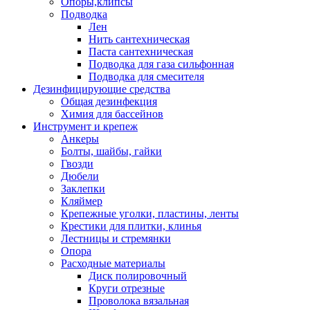
Опоры,клипсы
Подводка
Лен
Нить сантехническая
Паста сантехническая
Подводка для газа сильфонная
Подводка для смесителя
Дезинфицирующие средства
Общая дезинфекция
Химия для бассейнов
Инструмент и крепеж
Анкеры
Болты, шайбы, гайки
Гвозди
Дюбели
Заклепки
Кляймер
Крепежные уголки, пластины, ленты
Крестики для плитки, клинья
Лестницы и стремянки
Опора
Расходные материалы
Диск полировочный
Круги отрезные
Проволока вязальная