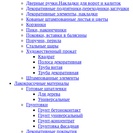
Дверные ручки.Накладки для ворот и калиток
Декоративные подпятники,переходники,заглушки
Декоративные элементы, накладки
Кованые штампованные листья и цветы
Корзинки
Пики, наконечники
Поковки, вставки в балясины
Поручни, перила
Стальные шары
Художественный прокат
Квадрат
Полоса декоративная
Труба витая
Труба декоративная
Штампованные элементы
Лакокрасочные материалы
Готовые шпатлевки
Для дерева
Универсальные
Грунтовки
Грунт бетоноконтакт
Грунт универсальный
Грунт-концентрат
Грунтовка фасадная
Декоративные покрытия