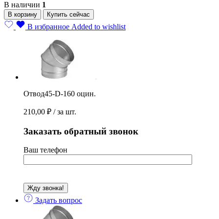
В наличии
1
Отвод45-
В корзину
Купить сейчас
D-
В избранное
Added to wishlist
160
оцин.
quantity
Отвод45-D-160 оцин.
210,00
₽
/ за шт.
Заказать обратный звонок
Ваш телефон
Задать вопрос