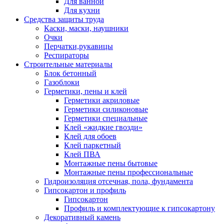
Для ванной
Для кухни
Средства защиты труда
Каски, маски, наушники
Очки
Перчатки,рукавицы
Респираторы
Строительные материалы
Блок бетонный
Газоблоки
Герметики, пены и клей
Герметики акриловые
Герметики силиконовые
Герметики специальные
Клей «жидкие гвозди»
Клей для обоев
Клей паркетный
Клей ПВА
Монтажные пены бытовые
Монтажные пены профессиональные
Гидроизоляция отсечная, пола, фундамента
Гипсокартон и профиль
Гипсокартон
Профиль и комплектующие к гипсокартону
Декоративный камень