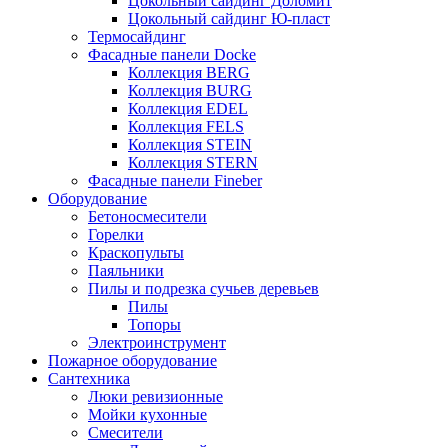
Цокольный сайдинг Доломит
Цокольный сайдинг Ю-пласт
Термосайдинг
Фасадные панели Docke
Коллекция BERG
Коллекция BURG
Коллекция EDEL
Коллекция FELS
Коллекция STEIN
Коллекция STERN
Фасадные панели Fineber
Оборудование
Бетоносмесители
Горелки
Краскопульты
Паяльники
Пилы и подрезка сучьев деревьев
Пилы
Топоры
Электроинструмент
Пожарное оборудование
Сантехника
Люки ревизионные
Мойки кухонные
Смесители