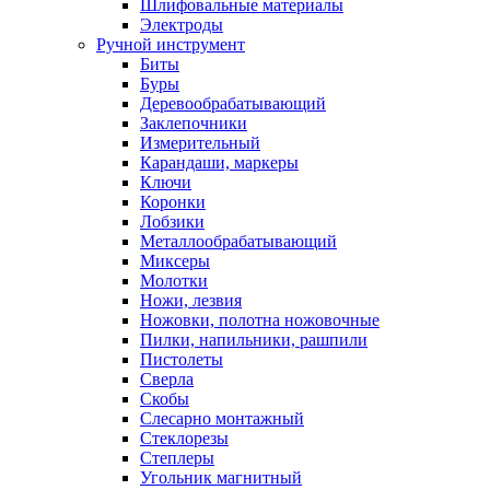
Шлифовальные материалы
Электроды
Ручной инструмент
Биты
Буры
Деревообрабатывающий
Заклепочники
Измерительный
Карандаши, маркеры
Ключи
Коронки
Лобзики
Металлообрабатывающий
Миксеры
Молотки
Ножи, лезвия
Ножовки, полотна ножовочные
Пилки, напильники, рашпили
Пистолеты
Сверла
Скобы
Слесарно монтажный
Стеклорезы
Степлеры
Угольник магнитный