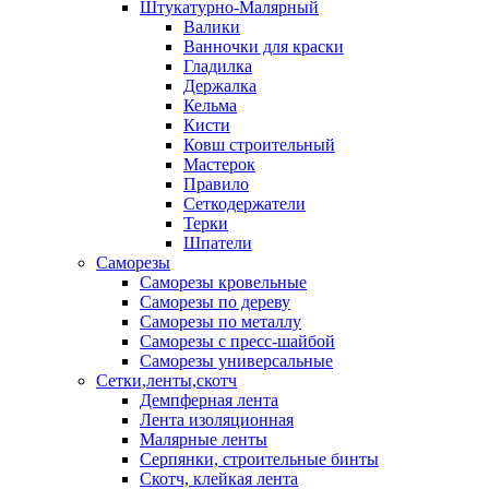
Штукатурно-Малярный
Валики
Ванночки для краски
Гладилка
Держалка
Кельма
Кисти
Ковш строительный
Мастерок
Правило
Сеткодержатели
Терки
Шпатели
Саморезы
Саморезы кровельные
Саморезы по дереву
Саморезы по металлу
Саморезы с пресс-шайбой
Саморезы универсальные
Сетки,ленты,скотч
Демпферная лента
Лента изоляционная
Малярные ленты
Серпянки, строительные бинты
Скотч, клейкая лента