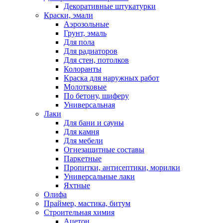
Декоративные штукатурки
Краски, эмали
Аэрозольные
Грунт, эмаль
Для пола
Для радиаторов
Для стен, потолков
Колоранты
Краска для наружных работ
Молотковые
По бетону, шиферу
Универсальная
Лаки
Для бани и сауны
Для камня
Для мебели
Огнезащитные составы
Паркетные
Пропитки, антисептики, морилки
Универсальные лаки
Яхтные
Олифа
Праймер, мастика, битум
Строительная химия
Ацетон