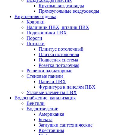
Воздуховоды пластик
Круглые воздуховоды
Прямоугольные воздуховоды
Внутренняя отделка
Коврики
Наличник ПВХ, штапик ПВХ
Подоконники ПВХ
Пороги
Потолки
Плинтус потолочный
Плитка потолочная
Подвесная система
Розетка потолочная
Решетки радиаторные
Стеновые панели
Панели ПВХ
Фурнитура к панелям ПВХ
Угловые элементы ПВХ
Водоснабжение, канализация
Вентили
Водоотведение
Американка
Бочата
Заглушки сантехнические
Крестовины