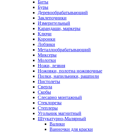
Биты
Буры
Деревообрабатывающий
Заклепочники
Измерительный
Карандаши, маркеры
Ключи
Коронки
Лобзики
Металлообрабатывающий
Миксеры
Молотки
Ножи, лезвия
Ножовки, полотна ножовочные
Пилки, напильники, рашпили
Пистолеты
Сверла
Скобы
Слесарно монтажный
Стеклорезы
Степлеры
Угольник магнитный
Штукатурно-Малярный
Валики
Ванночки для краски