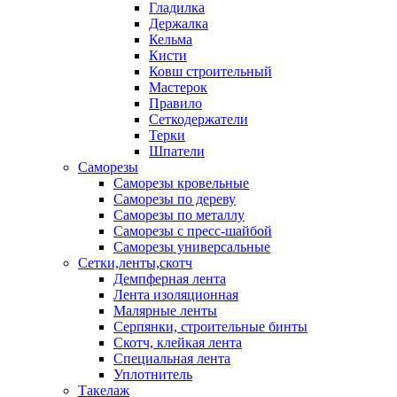
Гладилка
Держалка
Кельма
Кисти
Ковш строительный
Мастерок
Правило
Сеткодержатели
Терки
Шпатели
Саморезы
Саморезы кровельные
Саморезы по дереву
Саморезы по металлу
Саморезы с пресс-шайбой
Саморезы универсальные
Сетки,ленты,скотч
Демпферная лента
Лента изоляционная
Малярные ленты
Серпянки, строительные бинты
Скотч, клейкая лента
Специальная лента
Уплотнитель
Такелаж