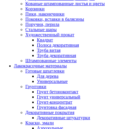
Кованые штампованные листья и цветы
Корзинки
Пики, наконечники
Поковки, вставки в балясины
Поручни, перила
Стальные шары
Художественный прокат
Квадрат
Полоса декоративная
Труба витая
Труба декоративная
Штампованные элементы
Лакокрасочные материалы
Готовые шпатлевки
Для дерева
Универсальные
Грунтовки
Грунт бетоноконтакт
Грунт универсальный
Грунт-концентрат
Грунтовка фасадная
Декоративные покрытия
Декоративные штукатурки
Краски, эмали
Аэрозольные