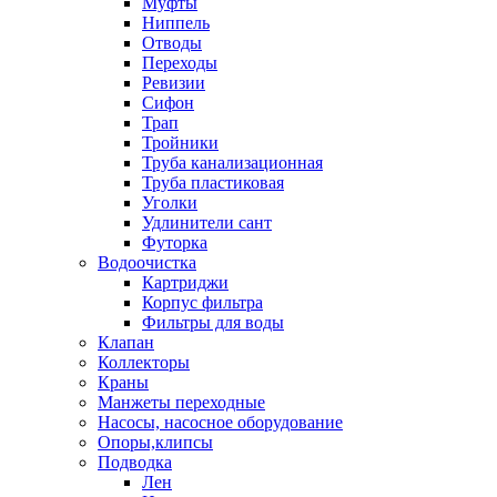
Муфты
Ниппель
Отводы
Переходы
Ревизии
Сифон
Трап
Тройники
Труба канализационная
Труба пластиковая
Уголки
Удлинители сант
Футорка
Водоочистка
Картриджи
Корпус фильтра
Фильтры для воды
Клапан
Коллекторы
Краны
Манжеты переходные
Насосы, насосное оборудование
Опоры,клипсы
Подводка
Лен