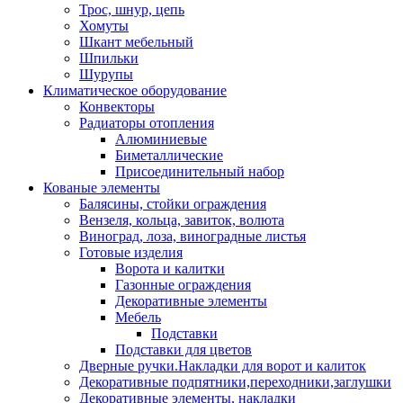
Трос, шнур, цепь
Хомуты
Шкант мебельный
Шпильки
Шурупы
Климатическое оборудование
Конвекторы
Радиаторы отопления
Алюминиевые
Биметаллические
Присоединительный набор
Кованые элементы
Балясины, стойки ограждения
Вензеля, кольца, завиток, волюта
Виноград, лоза, виноградные листья
Готовые изделия
Ворота и калитки
Газонные ограждения
Декоративные элементы
Мебель
Подставки
Подставки для цветов
Дверные ручки.Накладки для ворот и калиток
Декоративные подпятники,переходники,заглушки
Декоративные элементы, накладки