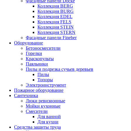
Фасадные панели Docke
Коллекция BERG
Коллекция BURG
Коллекция EDEL
Коллекция FELS
Коллекция STEIN
Коллекция STERN
Фасадные панели Fineber
Оборудование
Бетоносмесители
Горелки
Краскопульты
Паяльники
Пилы и подрезка сучьев деревьев
Пилы
Топоры
Электроинструмент
Пожарное оборудование
Сантехника
Люки ревизионные
Мойки кухонные
Смесители
Для ванной
Для кухни
Средства защиты труда