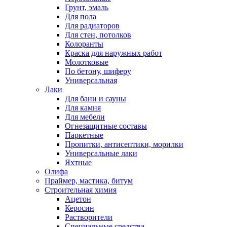
Грунт, эмаль
Для пола
Для радиаторов
Для стен, потолков
Колоранты
Краска для наружных работ
Молотковые
По бетону, шиферу
Универсальная
Лаки
Для бани и сауны
Для камня
Для мебели
Огнезащитные составы
Паркетные
Пропитки, антисептики, морилки
Универсальные лаки
Яхтные
Олифа
Праймер, мастика, битум
Строительная химия
Ацетон
Керосин
Растворители
Специальные средства