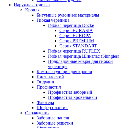
Наружная отделка
Кровля
Битумные рулонные материалы
Гибкая черепица
Гибкая черепица Docke
Серия EURASIA
Серия EUROPA
Серия PREMIUM
Серия STANDART
Гибкая черепица RUFLEX
Гибкая черепица Шинглас (Shingles)
Подкладочные ковры для гибкой
черепицы
Комплектующие для кровли
Лист плоский
Ондулин
Профнастил
Профнастил заборный
Профнастил кровельный
Флюгера
Шифер пластик
Ограждения
Заборные панели
Заборные решетки