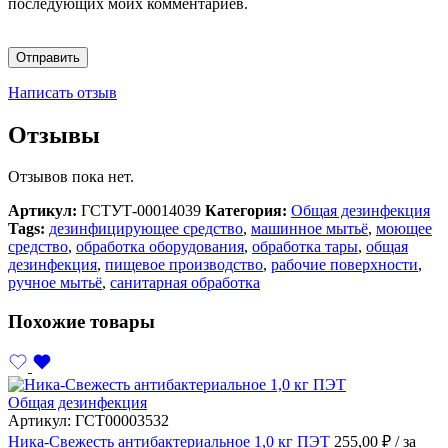
последующих моих комментариев.
Написать отзыв
Отзывы
Отзывов пока нет.
Артикул:
ГСТУТ-00014039
Категория:
Общая дезинфекция
Tags:
дезинфицирующее средство
,
машинное мытьё
,
моющее
средство
,
обработка оборудования
,
обработка тары
,
общая
дезинфекция
,
пищевое производство
,
рабочие поверхности
,
ручное мытьё
,
санитарная обработка
Похожие товары
Общая дезинфекция
Артикул:
ГСТ00003532
Ника-Свежесть антибактериальное 1,0 кг ПЭТ
255,00
₽
/ за