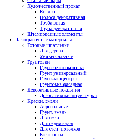
Стальные шары
Художественный прокат
Квадрат
Полоса декоративная
Труба витая
Труба декоративная
Штампованные элементы
Лакокрасочные материалы
Готовые шпатлевки
Для дерева
Универсальные
Грунтовки
Грунт бетоноконтакт
Грунт универсальный
Грунт-концентрат
Грунтовка фасадная
Декоративные покрытия
Декоративные штукатурки
Краски, эмали
Аэрозольные
Грунт, эмаль
Для пола
Для радиаторов
Для стен, потолков
Колоранты