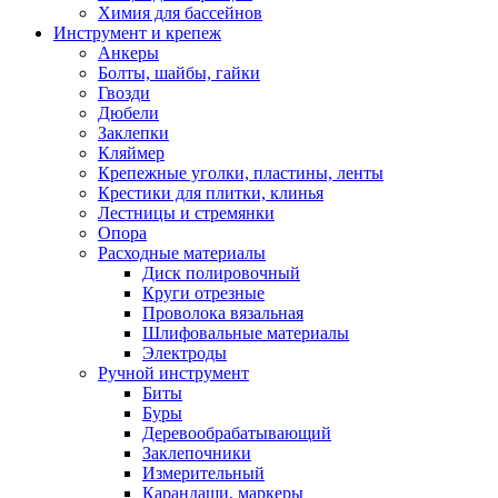
Химия для бассейнов
Инструмент и крепеж
Анкеры
Болты, шайбы, гайки
Гвозди
Дюбели
Заклепки
Кляймер
Крепежные уголки, пластины, ленты
Крестики для плитки, клинья
Лестницы и стремянки
Опора
Расходные материалы
Диск полировочный
Круги отрезные
Проволока вязальная
Шлифовальные материалы
Электроды
Ручной инструмент
Биты
Буры
Деревообрабатывающий
Заклепочники
Измерительный
Карандаши, маркеры