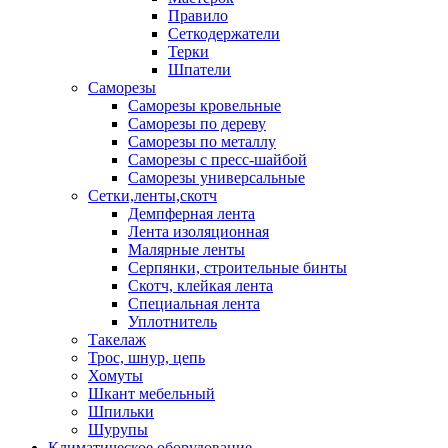
Правило
Сеткодержатели
Терки
Шпатели
Саморезы
Саморезы кровельные
Саморезы по дереву
Саморезы по металлу
Саморезы с пресс-шайбой
Саморезы универсальные
Сетки,ленты,скотч
Демпферная лента
Лента изоляционная
Малярные ленты
Серпянки, строительные бинты
Скотч, клейкая лента
Специальная лента
Уплотнитель
Такелаж
Трос, шнур, цепь
Хомуты
Шкант мебельный
Шпильки
Шурупы
Климатическое оборудование