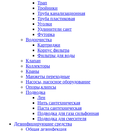
Трап
Тройники
Труба канализационная
Труба пластиковая
Уголки
Удлинители сант
Футорка
Водоочистка
Картриджи
Корпус фильтра
Фильтры для воды
Клапан
Коллекторы
Краны
Манжеты переходные
Насосы, насосное оборудование
Опоры,клипсы
Подводка
Лен
Нить сантехническая
Паста сантехническая
Подводка для газа сильфонная
Подводка для смесителя
Дезинфицирующие средства
Общая дезинфекция