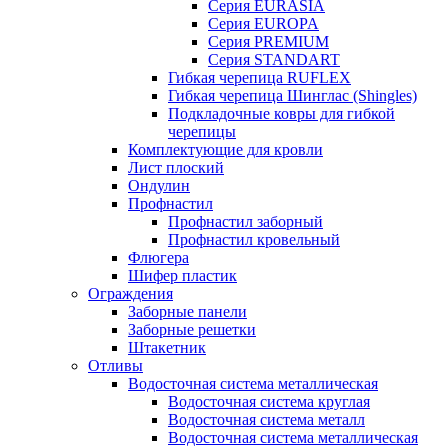
Серия EURASIA
Серия EUROPA
Серия PREMIUM
Серия STANDART
Гибкая черепица RUFLEX
Гибкая черепица Шинглас (Shingles)
Подкладочные ковры для гибкой
черепицы
Комплектующие для кровли
Лист плоский
Ондулин
Профнастил
Профнастил заборный
Профнастил кровельный
Флюгера
Шифер пластик
Ограждения
Заборные панели
Заборные решетки
Штакетник
Отливы
Водосточная система металлическая
Водосточная система круглая
Водосточная система металл
Водосточная система металлическая