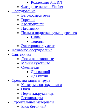
Коллекция STERN
Фасадные панели Fineber
Оборудование
Бетоносмесители
Горелки
Краскопульты
Паяльники
Пилы и подрезка сучьев деревьев
Пилы
Топоры
Электроинструмент
Пожарное оборудование
Сантехника
Люки ревизионные
Мойки кухонные
Смесители
Для ванной
Для кухни
Средства защиты труда
Каски, маски, наушники
Очки
Перчатки,рукавицы
Респираторы
Строительные материалы
Блок бетонный