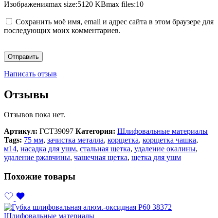
Изображения
max size:5120 KB
max files:10
Сохранить моё имя, email и адрес сайта в этом браузере для
последующих моих комментариев.
Написать отзыв
Отзывы
Отзывов пока нет.
Артикул:
ГСТ39097
Категория:
Шлифовальные материалы
Tags:
75 мм
,
зачистка металла
,
корщетка
,
корщетка чашка
,
м14
,
насадка для ушм
,
стальная щетка
,
удаление окалины
,
удаление ржавчины
,
чашечная щетка
,
щетка для ушм
Похожие товары
Шлифовальные материалы