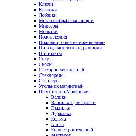
Ключи
Коронки
Лобзики
Металлообрабатывающий
Миксеры
Молотки
Ножи, лезвия
Ножовки, полотна ножовочные
Пилки, напильники, рашпили
Пистолеты
Сверла
Скобы
Слесарно монтажный
Стеклорезы
Степлеры
Угольник магнитный
Штукатурно-Малярный
Валики
Ванночки для краски
Гладилка
Держалка
Кельма
Кисти
Ковш строительный
Мастерок