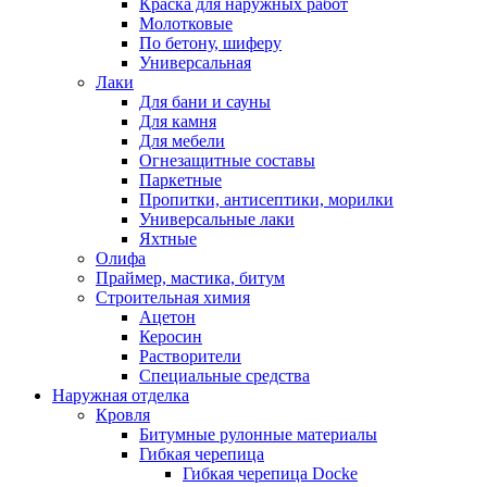
Краска для наружных работ
Молотковые
По бетону, шиферу
Универсальная
Лаки
Для бани и сауны
Для камня
Для мебели
Огнезащитные составы
Паркетные
Пропитки, антисептики, морилки
Универсальные лаки
Яхтные
Олифа
Праймер, мастика, битум
Строительная химия
Ацетон
Керосин
Растворители
Специальные средства
Наружная отделка
Кровля
Битумные рулонные материалы
Гибкая черепица
Гибкая черепица Docke