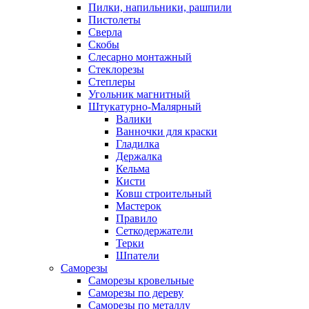
Пилки, напильники, рашпили
Пистолеты
Сверла
Скобы
Слесарно монтажный
Стеклорезы
Степлеры
Угольник магнитный
Штукатурно-Малярный
Валики
Ванночки для краски
Гладилка
Держалка
Кельма
Кисти
Ковш строительный
Мастерок
Правило
Сеткодержатели
Терки
Шпатели
Саморезы
Саморезы кровельные
Саморезы по дереву
Саморезы по металлу