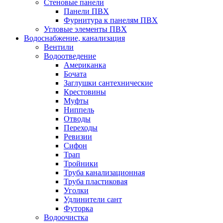
Стеновые панели
Панели ПВХ
Фурнитура к панелям ПВХ
Угловые элементы ПВХ
Водоснабжение, канализация
Вентили
Водоотведение
Американка
Бочата
Заглушки сантехнические
Крестовины
Муфты
Ниппель
Отводы
Переходы
Ревизии
Сифон
Трап
Тройники
Труба канализационная
Труба пластиковая
Уголки
Удлинители сант
Футорка
Водоочистка