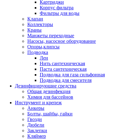
Картриджи
Корпус фильтра
Фильтры для воды
Клапан
Коллекторы
Краны
Манжеты переходные
Насосы, насосное оборудование
Опоры,клипсы
Подводка
Лен
Нить сантехническая
Паста сантехническая
Подводка для газа сильфонная
Подводка для смесителя
Дезинфицирующие средства
Общая дезинфекция
Химия для бассейнов
Инструмент и крепеж
Анкеры
Болты, шайбы, гайки
Гвозди
Дюбели
Заклепки
Кляймер