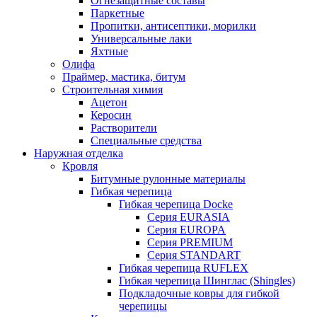
Огнезащитные составы
Паркетные
Пропитки, антисептики, морилки
Универсальные лаки
Яхтные
Олифа
Праймер, мастика, битум
Строительная химия
Ацетон
Керосин
Растворители
Специальные средства
Наружная отделка
Кровля
Битумные рулонные материалы
Гибкая черепица
Гибкая черепица Docke
Серия EURASIA
Серия EUROPA
Серия PREMIUM
Серия STANDART
Гибкая черепица RUFLEX
Гибкая черепица Шинглас (Shingles)
Подкладочные ковры для гибкой
черепицы