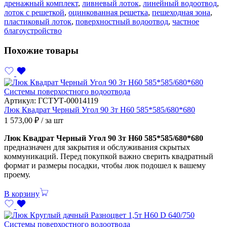
дренажный комплект
,
ливневый лоток
,
линейный водоотвод
,
лоток с решеткой
,
оцинкованная решетка
,
пешеходная зона
,
пластиковый лоток
,
поверхностный водоотвод
,
частное
благоустройство
Похожие товары
Системы поверхостного водоотвода
Артикул:
ГСТУТ-00014119
Люк Квадрат Черный Угол 90 3т Н60 585*585/680*680
1 573,00
₽
/ за шт
Люк Квадрат Черный Угол 90 3т Н60 585*585/680*680
предназначен для закрытия и обслуживания скрытых
коммуникаций. Перед покупкой важно сверить квадратный
формат и размеры посадки, чтобы люк подошел к вашему
проему.
В корзину
Системы поверхостного водоотвода