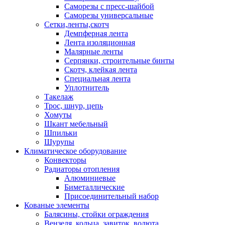
Саморезы с пресс-шайбой
Саморезы универсальные
Сетки,ленты,скотч
Демпферная лента
Лента изоляционная
Малярные ленты
Серпянки, строительные бинты
Скотч, клейкая лента
Специальная лента
Уплотнитель
Такелаж
Трос, шнур, цепь
Хомуты
Шкант мебельный
Шпильки
Шурупы
Климатическое оборудование
Конвекторы
Радиаторы отопления
Алюминиевые
Биметаллические
Присоединительный набор
Кованые элементы
Балясины, стойки ограждения
Вензеля, кольца, завиток, волюта