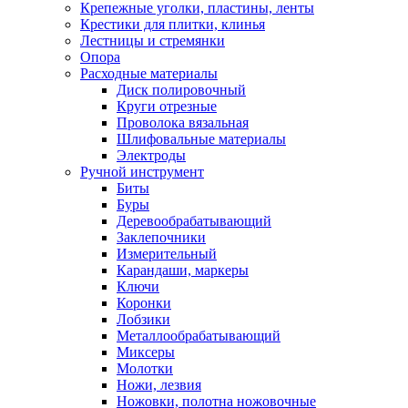
Крепежные уголки, пластины, ленты
Крестики для плитки, клинья
Лестницы и стремянки
Опора
Расходные материалы
Диск полировочный
Круги отрезные
Проволока вязальная
Шлифовальные материалы
Электроды
Ручной инструмент
Биты
Буры
Деревообрабатывающий
Заклепочники
Измерительный
Карандаши, маркеры
Ключи
Коронки
Лобзики
Металлообрабатывающий
Миксеры
Молотки
Ножи, лезвия
Ножовки, полотна ножовочные