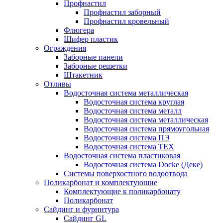
Профнастил
Профнастил заборный
Профнастил кровельный
Флюгера
Шифер пластик
Ограждения
Заборные панели
Заборные решетки
Штакетник
Отливы
Водосточная система металлическая
Водосточная система круглая
Водосточная система металл
Водосточная система металлическая
Водосточная система прямоугольная
Водосточная система ПЭ
Водосточная система ТЕХ
Водосточная система пластиковая
Водосточная система Docke (Деке)
Системы поверхостного водоотвода
Поликарбонат и комплектующие
Комплектующие к поликарбонату
Поликарбонат
Сайдинг и фурнитура
Сайдинг GL