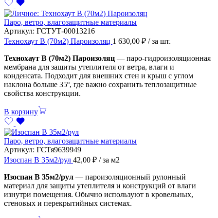
Паро, ветро, влагозащитные материалы
Артикул:
ГСТУТ-00013216
Технохаут В (70м2) Пароизоляц
1 630,00
₽
/ за шт.
Технохаут В (70м2) Пароизоляц
— паро-гидроизоляционная
мембрана для защиты утеплителя от ветра, влаги и
конденсата. Подходит для внешних стен и крыш с углом
наклона больше 35º, где важно сохранить теплозащитные
свойства конструкции.
В корзину
Паро, ветро, влагозащитные материалы
Артикул:
ГСТя9639949
Изоспан В 35м2/рул
42,00
₽
/ за м2
Изоспан В 35м2/рул
— пароизоляционный рулонный
материал для защиты утеплителя и конструкций от влаги
изнутри помещения. Обычно используют в кровельных,
стеновых и перекрытийных системах.