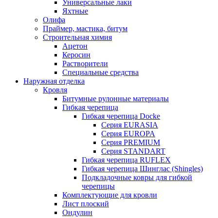
Универсальные лаки
Яхтные
Олифа
Праймер, мастика, битум
Строительная химия
Ацетон
Керосин
Растворители
Специальные средства
Наружная отделка
Кровля
Битумные рулонные материалы
Гибкая черепица
Гибкая черепица Docke
Серия EURASIA
Серия EUROPA
Серия PREMIUM
Серия STANDART
Гибкая черепица RUFLEX
Гибкая черепица Шинглас (Shingles)
Подкладочные ковры для гибкой
черепицы
Комплектующие для кровли
Лист плоский
Ондулин