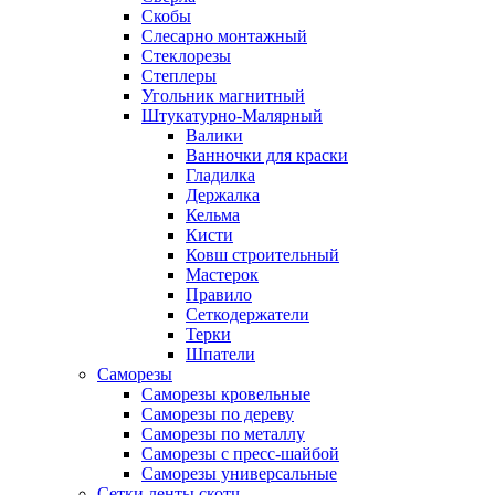
Скобы
Слесарно монтажный
Стеклорезы
Степлеры
Угольник магнитный
Штукатурно-Малярный
Валики
Ванночки для краски
Гладилка
Держалка
Кельма
Кисти
Ковш строительный
Мастерок
Правило
Сеткодержатели
Терки
Шпатели
Саморезы
Саморезы кровельные
Саморезы по дереву
Саморезы по металлу
Саморезы с пресс-шайбой
Саморезы универсальные
Сетки,ленты,скотч