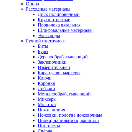
Опора
Расходные материалы
Диск полировочный
Круги отрезные
Проволока вязальная
Шлифовальные материалы
Электроды
Ручной инструмент
Биты
Буры
Деревообрабатывающий
Заклепочники
Измерительный
Карандаши, маркеры
Ключи
Коронки
Лобзики
Металлообрабатывающий
Миксеры
Молотки
Ножи, лезвия
Ножовки, полотна ножовочные
Пилки, напильники, рашпили
Пистолеты
Сверла