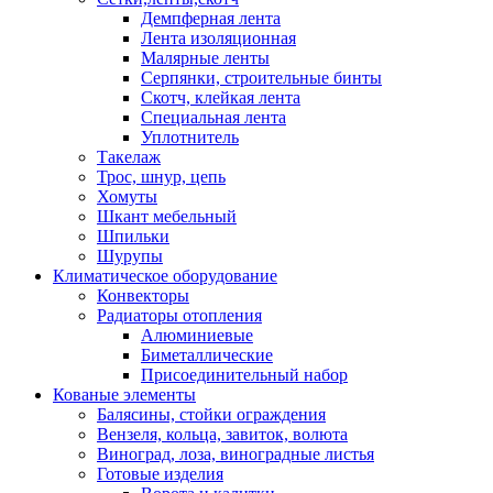
Демпферная лента
Лента изоляционная
Малярные ленты
Серпянки, строительные бинты
Скотч, клейкая лента
Специальная лента
Уплотнитель
Такелаж
Трос, шнур, цепь
Хомуты
Шкант мебельный
Шпильки
Шурупы
Климатическое оборудование
Конвекторы
Радиаторы отопления
Алюминиевые
Биметаллические
Присоединительный набор
Кованые элементы
Балясины, стойки ограждения
Вензеля, кольца, завиток, волюта
Виноград, лоза, виноградные листья
Готовые изделия