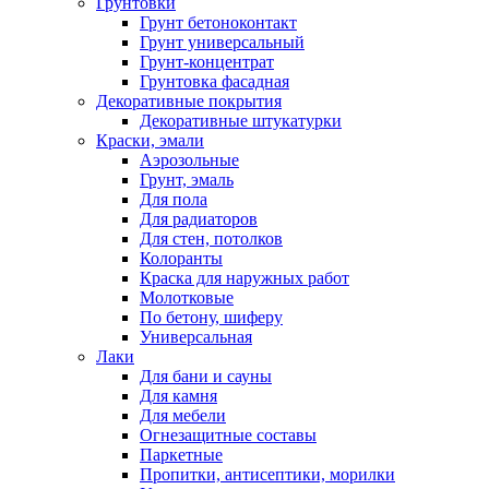
Грунтовки
Грунт бетоноконтакт
Грунт универсальный
Грунт-концентрат
Грунтовка фасадная
Декоративные покрытия
Декоративные штукатурки
Краски, эмали
Аэрозольные
Грунт, эмаль
Для пола
Для радиаторов
Для стен, потолков
Колоранты
Краска для наружных работ
Молотковые
По бетону, шиферу
Универсальная
Лаки
Для бани и сауны
Для камня
Для мебели
Огнезащитные составы
Паркетные
Пропитки, антисептики, морилки