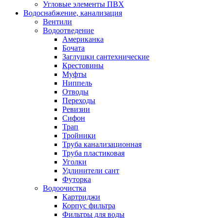
Угловые элементы ПВХ
Водоснабжение, канализация
Вентили
Водоотведение
Американка
Бочата
Заглушки сантехнические
Крестовины
Муфты
Ниппель
Отводы
Переходы
Ревизии
Сифон
Трап
Тройники
Труба канализационная
Труба пластиковая
Уголки
Удлинители сант
Футорка
Водоочистка
Картриджи
Корпус фильтра
Фильтры для воды