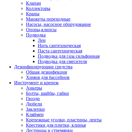
Клапан
Коллекторы
Краны
Манжеты переходные
Насосы, насосное оборудование
Опоры,клипсы
Подводка
Лен
Нить сантехническая
Паста сантехническая
Подводка для газа сильфонная
Подводка для смесителя
Дезинфицирующие средства
Общая дезинфекция
Химия для бассейнов
Инструмент и крепеж
Анкеры
Болты, шайбы, гайки
Гвозди
Дюбели
Заклепки
Кляймер
Крепежные уголки, пластины, ленты
Крестики для плитки, клинья
Лестницы и стремянки