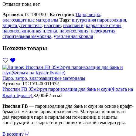
Отзывов пока нет.
Артикул:
ГСТ901901
Категория:
Паро, ветро,
влагозащитные материалы
Tags:
внутренняя пароизоляция
,
защита утеплителя
,
изоспан
,
изоспан в
,
каркасные стены
,
пароизоляционная пленка
,
пароизоляция
,
перекрытия
,
строительная мембрана
,
утепленная кровля
Похожие товары
Паро, ветро, влагозащитные материалы
Артикул:
ГСТУТ-00011932
Изоспан FB 35м2/рул пароизоляция для бань и саун(Фольга на
Крафт бумаге)
82,00
₽
/ за м2
Изоспан FB
— пароизоляция для бань и саун на основе крафт-
бумаги с металлизированным слоем. Материал используют
для удержания пара в парильном помещении и защиты
конструкций от сырости в условиях высокой температуры.
В корзину