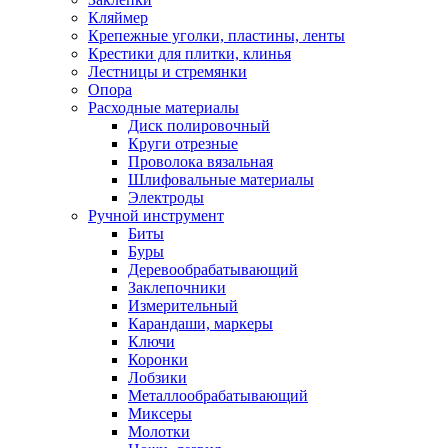
Кляймер
Крепежные уголки, пластины, ленты
Крестики для плитки, клинья
Лестницы и стремянки
Опора
Расходные материалы
Диск полировочный
Круги отрезные
Проволока вязальная
Шлифовальные материалы
Электроды
Ручной инструмент
Биты
Буры
Деревообрабатывающий
Заклепочники
Измерительный
Карандаши, маркеры
Ключи
Коронки
Лобзики
Металлообрабатывающий
Миксеры
Молотки