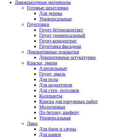
Лакокрасочные материалы
Готовые шпатлевки
Для дерева
Универсальные
Грунтовки
Грунт бетоноконтакт
Грунт универсальный
Грунт-концентрат
Грунтовка фасадная
Декоративные покрытия
Декоративные штукатурки
Краски, эмали
Аэрозольные
Грунт, эмаль
Для пола
Для радиаторов
Для стен, потолков
Колоранты
Краска для наружных работ
Молотковые
По бетону, шиферу
Универсальная
Лаки
Для бани и сауны
Для камня