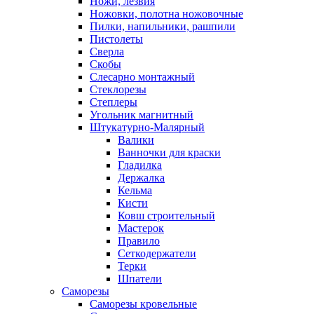
Ножи, лезвия
Ножовки, полотна ножовочные
Пилки, напильники, рашпили
Пистолеты
Сверла
Скобы
Слесарно монтажный
Стеклорезы
Степлеры
Угольник магнитный
Штукатурно-Малярный
Валики
Ванночки для краски
Гладилка
Держалка
Кельма
Кисти
Ковш строительный
Мастерок
Правило
Сеткодержатели
Терки
Шпатели
Саморезы
Саморезы кровельные