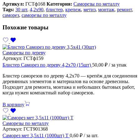
Артикул:
ГСТф168
Категория:
Саморезы по металлу
Tags:
30 шт
,
4,2х90
,
блистер
,
крепеж
,
метиз
,
монтаж
,
ремонт
,
саморез
,
саморезы по металлу
Похожие товары
Саморезы по дереву
Артикул:
ГСТф159
Блистер Саморез по дереву 4,2х70 (15шт)
50,00
₽
/ за упак
Блистер саморезов по дереву 4,2х70 — крепёж для соединения
деревянных элементов и материалов на основе древесины.
Подходит для ремонта, монтажа и небольших бытовых работ,
когда нужен компактный набор саморезов.
В корзину
Саморезы по металлу
Артикул:
ГСТ901368
Саморез мет 3,5х11 (1000шт) Т
0,60
₽
/ за шт.