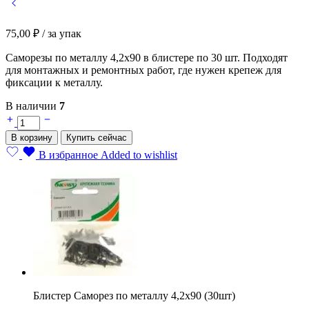
75,00
₽
/ за упак
Саморезы по металлу 4,2х90 в блистере по 30 шт. Подходят
для монтажных и ремонтных работ, где нужен крепеж для
фиксации к металлу.
В наличии
7
Блистер
Саморез
В корзину
Купить сейчас
по
металлу
В избранное
Added to wishlist
4,2х90
(30шт)
quantity
Блистер Саморез по металлу 4,2х90 (30шт)