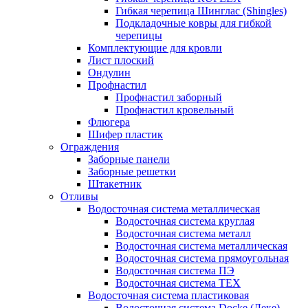
Гибкая черепица Шинглас (Shingles)
Подкладочные ковры для гибкой
черепицы
Комплектующие для кровли
Лист плоский
Ондулин
Профнастил
Профнастил заборный
Профнастил кровельный
Флюгера
Шифер пластик
Ограждения
Заборные панели
Заборные решетки
Штакетник
Отливы
Водосточная система металлическая
Водосточная система круглая
Водосточная система металл
Водосточная система металлическая
Водосточная система прямоугольная
Водосточная система ПЭ
Водосточная система ТЕХ
Водосточная система пластиковая
Водосточная система Docke (Деке)