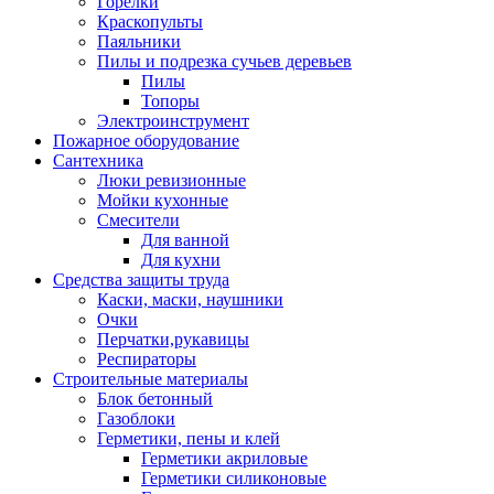
Горелки
Краскопульты
Паяльники
Пилы и подрезка сучьев деревьев
Пилы
Топоры
Электроинструмент
Пожарное оборудование
Сантехника
Люки ревизионные
Мойки кухонные
Смесители
Для ванной
Для кухни
Средства защиты труда
Каски, маски, наушники
Очки
Перчатки,рукавицы
Респираторы
Строительные материалы
Блок бетонный
Газоблоки
Герметики, пены и клей
Герметики акриловые
Герметики силиконовые