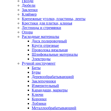
Гвозди
Дюбели
Заклепки
Кляймер
Крепежные уголки, пластины, ленты
Крестики для плитки, клинья
Лестницы и стремянки
Опора
Расходные материалы
Диск полировочный
Круги отрезные
Проволока вязальная
Шлифовальные материалы
Электроды
Ручной инструмент
Биты
Буры
Деревообрабатывающий
Заклепочники
Измерительный
Карандаши, маркеры
Ключи
Коронки
Лобзики
Металлообрабатывающий