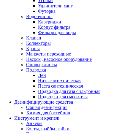
Уголки
Удлинители сант
Футорка
Водоочистка
Картриджи
Корпус фильтра
Фильтры для воды
Клапан
Коллекторы
Краны
Манжеты переходные
Насосы, насосное оборудование
Опоры,клипсы
Подводка
Лен
Нить сантехническая
Паста сантехническая
Подводка для газа сильфонная
Подводка для смесителя
Дезинфицирующие средства
Общая дезинфекция
Химия для бассейнов
Инструмент и крепеж
Анкеры
Болты, шайбы, гайки