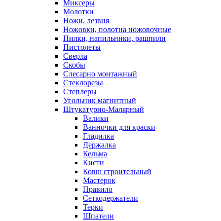
Миксеры
Молотки
Ножи, лезвия
Ножовки, полотна ножовочные
Пилки, напильники, рашпили
Пистолеты
Сверла
Скобы
Слесарно монтажный
Стеклорезы
Степлеры
Угольник магнитный
Штукатурно-Малярный
Валики
Ванночки для краски
Гладилка
Держалка
Кельма
Кисти
Ковш строительный
Мастерок
Правило
Сеткодержатели
Терки
Шпатели