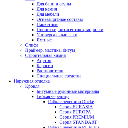
Для бани и сауны
Для камня
Для мебели
Огнезащитные составы
Паркетные
Пропитки, антисептики, морилки
Универсальные лаки
Яхтные
Олифа
Праймер, мастика, битум
Строительная химия
Ацетон
Керосин
Растворители
Специальные средства
Наружная отделка
Кровля
Битумные рулонные материалы
Гибкая черепица
Гибкая черепица Docke
Серия EURASIA
Серия EUROPA
Серия PREMIUM
Серия STANDART
Гибкая черепица RUFLEX