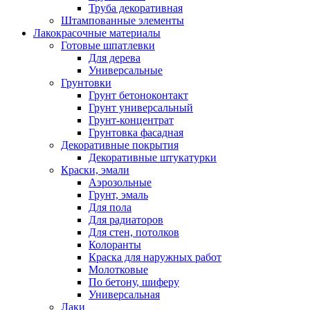
Труба декоративная
Штампованные элементы
Лакокрасочные материалы
Готовые шпатлевки
Для дерева
Универсальные
Грунтовки
Грунт бетоноконтакт
Грунт универсальный
Грунт-концентрат
Грунтовка фасадная
Декоративные покрытия
Декоративные штукатурки
Краски, эмали
Аэрозольные
Грунт, эмаль
Для пола
Для радиаторов
Для стен, потолков
Колоранты
Краска для наружных работ
Молотковые
По бетону, шиферу
Универсальная
Лаки