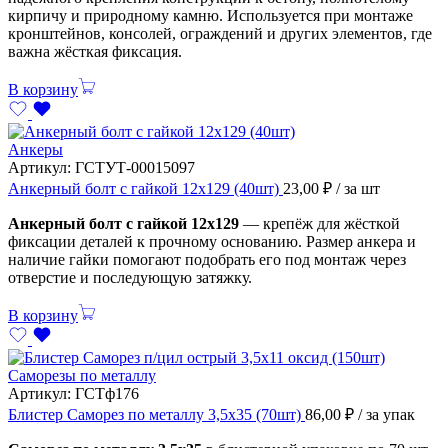
кирпичу и природному камню. Используется при монтаже
кронштейнов, консолей, ограждений и других элементов, где
важна жёсткая фиксация.
В корзину
Анкеры
Артикул:
ГСТУТ-00015097
Анкерный болт с гайкой 12х129 (40шт)
23,00
₽
/ за шт
Анкерный болт с гайкой 12х129
— крепёж для жёсткой
фиксации деталей к прочному основанию. Размер анкера и
наличие гайки помогают подобрать его под монтаж через
отверстие и последующую затяжку.
В корзину
Саморезы по металлу
Артикул:
ГСТф176
Блистер Саморез по металлу 3,5х35 (70шт)
86,00
₽
/ за упак