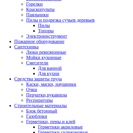
Горелки
Краскопульты
Паяльники
Пилы и подрезка сучьев деревьев
Пилы
Топоры
Электроинструмент
Пожарное оборудование
Сантехника
Люки ревизионные
Мойки кухонные
Смесители
Для ванной
Для кухни
Средства защиты труда
Каски, маски, наушники
Очки
Перчатки,рукавицы
Респираторы
Строительные материалы
Блок бетонный
Газоблоки
Герметики, пены и клей
Герметики акриловые
Герметики силиконовые