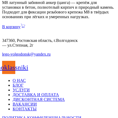
М8 латунный забивной анкер (цанга) — крепёж для
установки в бетон, полнотелый кирпич и природный камень.
Подходит для фиксации резьбового крепежа М8 в твёрдых
основаниях при лёгких и умеренных нагрузках.
В корзину
347360, Ростовская область, г.Волгодонск
— ул.Степная, 2г
lego-volgodonsk@yandex.ru
oklassniki
О НАС
БЛОГ
УСЛУГИ
ДОСТАВКА И ОПЛАТА
ДИСКОНТНАЯ СИСТЕМА
ВАКАНСИИ
КОНТАКТЫ
ПОЛИТИКА КОНФИДЕНЦИАЛЬНОСТИ