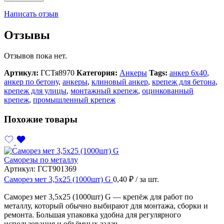
Написать отзыв
Отзывы
Отзывов пока нет.
Артикул:
ГСТя8970
Категория:
Анкеры
Tags:
анкер 6х40
,
анкер по бетону
,
анкеры
,
клиновый анкер
,
крепеж для бетона
,
крепеж для улицы
,
монтажный крепеж
,
оцинкованный
крепеж
,
промышленный крепеж
Похожие товары
Саморезы по металлу
Артикул:
ГСТ901369
Саморез мет 3,5х25 (1000шт) G
0,40
₽
/ за шт.
Саморез мет 3,5х25 (1000шт) G — крепёж для работ по
металлу, который обычно выбирают для монтажа, сборки и
ремонта. Большая упаковка удобна для регулярного
использования и объёмных задач.