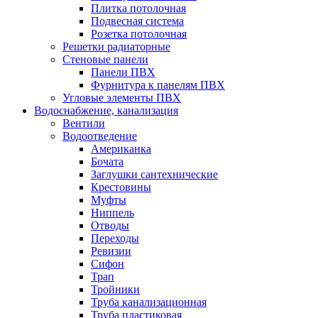
Плитка потолочная
Подвесная система
Розетка потолочная
Решетки радиаторные
Стеновые панели
Панели ПВХ
Фурнитура к панелям ПВХ
Угловые элементы ПВХ
Водоснабжение, канализация
Вентили
Водоотведение
Американка
Бочата
Заглушки сантехнические
Крестовины
Муфты
Ниппель
Отводы
Переходы
Ревизии
Сифон
Трап
Тройники
Труба канализационная
Труба пластиковая