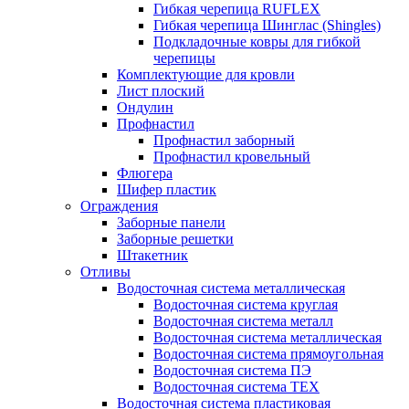
Гибкая черепица RUFLEX
Гибкая черепица Шинглас (Shingles)
Подкладочные ковры для гибкой
черепицы
Комплектующие для кровли
Лист плоский
Ондулин
Профнастил
Профнастил заборный
Профнастил кровельный
Флюгера
Шифер пластик
Ограждения
Заборные панели
Заборные решетки
Штакетник
Отливы
Водосточная система металлическая
Водосточная система круглая
Водосточная система металл
Водосточная система металлическая
Водосточная система прямоугольная
Водосточная система ПЭ
Водосточная система ТЕХ
Водосточная система пластиковая