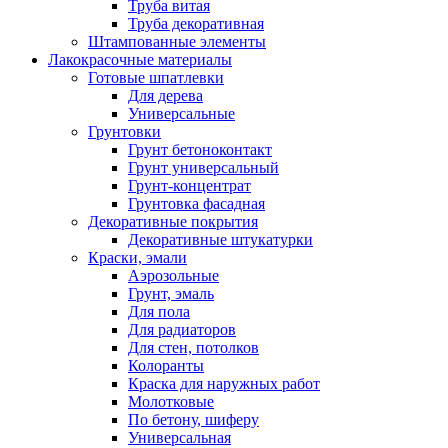
Труба витая
Труба декоративная
Штампованные элементы
Лакокрасочные материалы
Готовые шпатлевки
Для дерева
Универсальные
Грунтовки
Грунт бетоноконтакт
Грунт универсальный
Грунт-концентрат
Грунтовка фасадная
Декоративные покрытия
Декоративные штукатурки
Краски, эмали
Аэрозольные
Грунт, эмаль
Для пола
Для радиаторов
Для стен, потолков
Колоранты
Краска для наружных работ
Молотковые
По бетону, шиферу
Универсальная