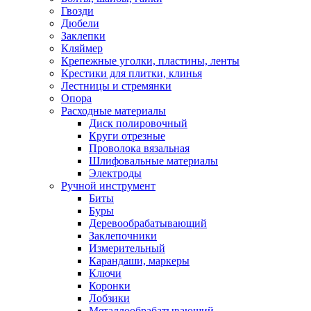
Гвозди
Дюбели
Заклепки
Кляймер
Крепежные уголки, пластины, ленты
Крестики для плитки, клинья
Лестницы и стремянки
Опора
Расходные материалы
Диск полировочный
Круги отрезные
Проволока вязальная
Шлифовальные материалы
Электроды
Ручной инструмент
Биты
Буры
Деревообрабатывающий
Заклепочники
Измерительный
Карандаши, маркеры
Ключи
Коронки
Лобзики
Металлообрабатывающий