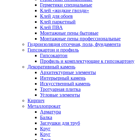
Герметики специальные
Клей «жидкие гвозди»
Клей для обоев
Клей паркетный
Клей ПВА
Монтажные пены бытовые
Монтажные пены профессиональные
Гидроизоляция отсечная, пола, фундамента
Гипсокартон и профиль
Гипсокартон
Профиль и комплектующие к гипсокартону
Декоративный камень
Архитектурные элементы
Интерьерный камень
Искусственный камень
Тротуарная плитка
Угловые элементы
Кирпич
Металлопрокат
Арматура
Балка
Заглушки для труб
Круг
Круг
Лист