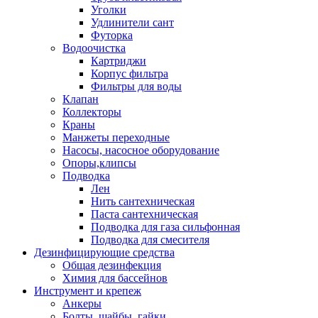
Уголки
Удлинители сант
Футорка
Водоочистка
Картриджи
Корпус фильтра
Фильтры для воды
Клапан
Коллекторы
Краны
Манжеты переходные
Насосы, насосное оборудование
Опоры,клипсы
Подводка
Лен
Нить сантехническая
Паста сантехническая
Подводка для газа сильфонная
Подводка для смесителя
Дезинфицирующие средства
Общая дезинфекция
Химия для бассейнов
Инструмент и крепеж
Анкеры
Болты, шайбы, гайки