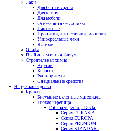
Лаки
Для бани и сауны
Для камня
Для мебели
Огнезащитные составы
Паркетные
Пропитки, антисептики, морилки
Универсальные лаки
Яхтные
Олифа
Праймер, мастика, битум
Строительная химия
Ацетон
Керосин
Растворители
Специальные средства
Наружная отделка
Кровля
Битумные рулонные материалы
Гибкая черепица
Гибкая черепица Docke
Серия EURASIA
Серия EUROPA
Серия PREMIUM
Серия STANDART