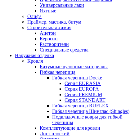
Универсальные лаки
Яхтные
Олифа
Праймер, мастика, битум
Строительная химия
Ацетон
Керосин
Растворители
Специальные средства
Наружная отделка
Кровля
Битумные рулонные материалы
Гибкая черепица
Гибкая черепица Docke
Серия EURASIA
Серия EUROPA
Серия PREMIUM
Серия STANDART
Гибкая черепица RUFLEX
Гибкая черепица Шинглас (Shingles)
Подкладочные ковры для гибкой
черепицы
Комплектующие для кровли
Лист плоский