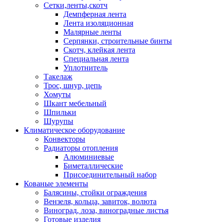
Сетки,ленты,скотч
Демпферная лента
Лента изоляционная
Малярные ленты
Серпянки, строительные бинты
Скотч, клейкая лента
Специальная лента
Уплотнитель
Такелаж
Трос, шнур, цепь
Хомуты
Шкант мебельный
Шпильки
Шурупы
Климатическое оборудование
Конвекторы
Радиаторы отопления
Алюминиевые
Биметаллические
Присоединительный набор
Кованые элементы
Балясины, стойки ограждения
Вензеля, кольца, завиток, волюта
Виноград, лоза, виноградные листья
Готовые изделия