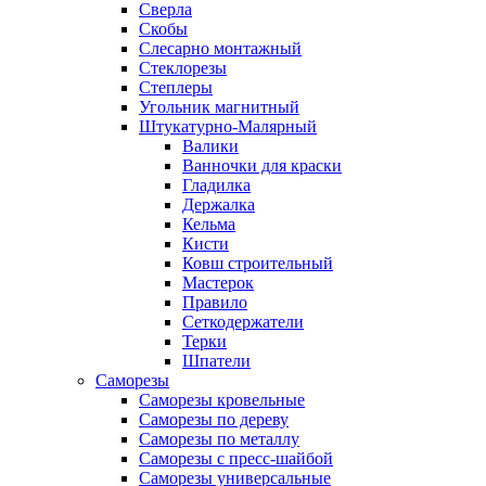
Сверла
Скобы
Слесарно монтажный
Стеклорезы
Степлеры
Угольник магнитный
Штукатурно-Малярный
Валики
Ванночки для краски
Гладилка
Держалка
Кельма
Кисти
Ковш строительный
Мастерок
Правило
Сеткодержатели
Терки
Шпатели
Саморезы
Саморезы кровельные
Саморезы по дереву
Саморезы по металлу
Саморезы с пресс-шайбой
Саморезы универсальные