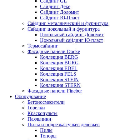
Сайдинг GL
Сайдинг Дёке
Сайдинг Доломит
Сайдинг Ю-Пласт
Сайдинг металлический и фурнитура
Сайдинг цокольный и фурнитура
Цокольный сайдинг Доломит
Цокольный сайдинг Ю-пласт
Термосайдинг
Фасадные панели Docke
Коллекция BERG
Коллекция BURG
Коллекция EDEL
Коллекция FELS
Коллекция STEIN
Коллекция STERN
Фасадные панели Fineber
Оборудование
Бетоносмесители
Горелки
Краскопульты
Паяльники
Пилы и подрезка сучьев деревьев
Пилы
Топоры