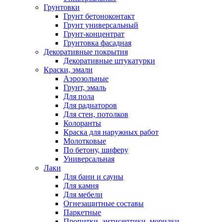
Грунтовки
Грунт бетоноконтакт
Грунт универсальный
Грунт-концентрат
Грунтовка фасадная
Декоративные покрытия
Декоративные штукатурки
Краски, эмали
Аэрозольные
Грунт, эмаль
Для пола
Для радиаторов
Для стен, потолков
Колоранты
Краска для наружных работ
Молотковые
По бетону, шиферу
Универсальная
Лаки
Для бани и сауны
Для камня
Для мебели
Огнезащитные составы
Паркетные
Пропитки, антисептики, морилки