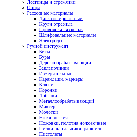
Лестницы и стремянки
Опора
Расходные материалы
Диск полировочный
Круги отрезные
Проволока вязальная
Шлифовальные материалы
Электроды
Ручной инструмент
Биты
Буры
Деревообрабатывающий
Заклепочники
Измерительный
Карандаши, маркеры
Ключи
Коронки
Лобзики
Металлообрабатывающий
Миксеры
Молотки
Ножи, лезвия
Ножовки, полотна ножовочные
Пилки, напильники, рашпили
Пистолеты