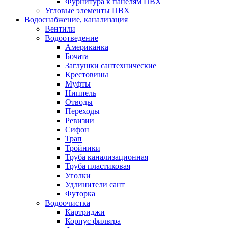
Фурнитура к панелям ПВХ
Угловые элементы ПВХ
Водоснабжение, канализация
Вентили
Водоотведение
Американка
Бочата
Заглушки сантехнические
Крестовины
Муфты
Ниппель
Отводы
Переходы
Ревизии
Сифон
Трап
Тройники
Труба канализационная
Труба пластиковая
Уголки
Удлинители сант
Футорка
Водоочистка
Картриджи
Корпус фильтра