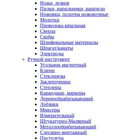
Ножи, лезвия
Пилки, напильники, рашпили
Ножовки, полотна ножовочные
Молотки
Проволока вязальная
Сверла
Скобы
Шлифовальные материалы
Шпагат/канаты
Электроды
Ручной инструмент
Угольник магнитный
Ключи
Стеклорезы
Заклепочники
Степлеры
Карандаши, маркеры
Деревообрабатывающий
Лобзики
Миксеры
Измерительный
Штукатурно-Малярный
Металлообрабатывающий
Слесарно монтажный
Пистолеты