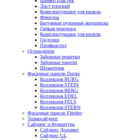
Шифер пластик
Лист плоский
Комплектующие для кровли
Флюгера
Битумные рулонные материалы
Гибкая черепица
Комплектующие для кровли
Ондулин
Профнастил
Ограждения
Заборные решетки
Заборные панели
Штакетник
Фасадные панели Docke
Коллекция BURG
Коллекция STEIN
Коллекция BERG
Коллекция EDEL
Коллекция FELS
Коллекция STERN
Фасадные панели Fineber
Термосайдинг
Сайдинг и фурнитура
Сайдинг Доломит
Сайдинг GL