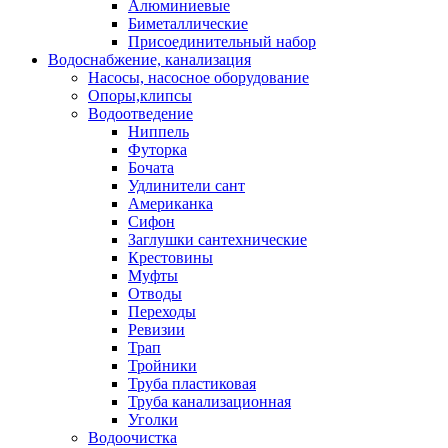
Алюминиевые
Биметаллические
Присоединительный набор
Водоснабжение, канализация
Насосы, насосное оборудование
Опоры,клипсы
Водоотведение
Ниппель
Футорка
Бочата
Удлинители сант
Американка
Сифон
Заглушки сантехнические
Крестовины
Муфты
Отводы
Переходы
Ревизии
Трап
Тройники
Труба пластиковая
Труба канализационная
Уголки
Водоочистка