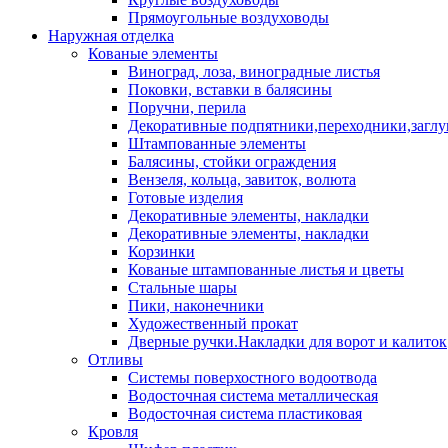
Прямоугольные воздуховоды
Наружная отделка
Кованые элементы
Виноград, лоза, виноградные листья
Поковки, вставки в балясины
Поручни, перила
Декоративные подпятники,переходники,загл
Штампованные элементы
Балясины, стойки ограждения
Вензеля, кольца, завиток, волюта
Готовые изделия
Декоративные элементы, накладки
Декоративные элементы, накладки
Корзинки
Кованые штампованные листья и цветы
Стальные шары
Пики, наконечники
Художественный прокат
Дверные ручки.Накладки для ворот и калиток
Отливы
Системы поверхостного водоотвода
Водосточная система металлическая
Водосточная система пластиковая
Кровля