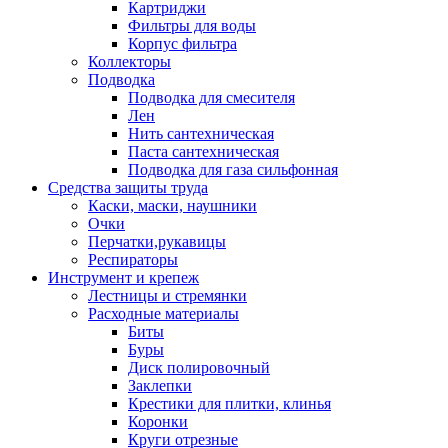
Картриджи
Фильтры для воды
Корпус фильтра
Коллекторы
Подводка
Подводка для смесителя
Лен
Нить сантехническая
Паста сантехническая
Подводка для газа сильфонная
Средства защиты труда
Каски, маски, наушники
Очки
Перчатки,рукавицы
Респираторы
Инструмент и крепеж
Лестницы и стремянки
Расходные материалы
Биты
Буры
Диск полировочный
Заклепки
Крестики для плитки, клинья
Коронки
Круги отрезные