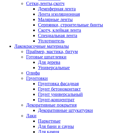
Сетки,ленты,скотч
Демпферная лента
Лента изоляционная
Малярные ленты
Серпянки, строительные бинты
Скотч, клейкая лента
Специальная лента
Уплотнитель
Лакокрасочные материалы
Праймер, мастика, битум
Готовые шпатлевки
Для дерева
Универсальные
Олифа
Грунтовки
Грунтовка фасадная
Грунт бетоноконтакт
Грунт универсальный
Грунт-концентрат
Декоративные покрытия
Декоративные штукатурки
Лаки
Паркетные
Для бани и сауны
Для камня