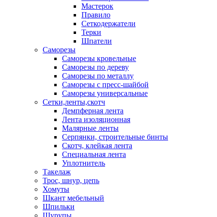
Мастерок
Правило
Сеткодержатели
Терки
Шпатели
Саморезы
Саморезы кровельные
Саморезы по дереву
Саморезы по металлу
Саморезы с пресс-шайбой
Саморезы универсальные
Сетки,ленты,скотч
Демпферная лента
Лента изоляционная
Малярные ленты
Серпянки, строительные бинты
Скотч, клейкая лента
Специальная лента
Уплотнитель
Такелаж
Трос, шнур, цепь
Хомуты
Шкант мебельный
Шпильки
Шурупы