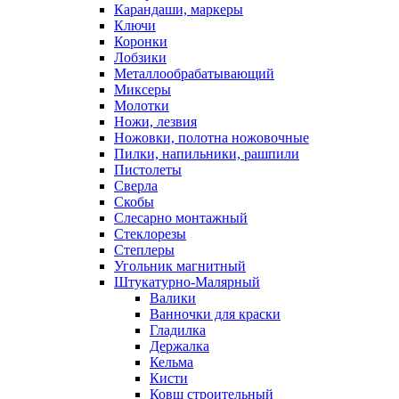
Карандаши, маркеры
Ключи
Коронки
Лобзики
Металлообрабатывающий
Миксеры
Молотки
Ножи, лезвия
Ножовки, полотна ножовочные
Пилки, напильники, рашпили
Пистолеты
Сверла
Скобы
Слесарно монтажный
Стеклорезы
Степлеры
Угольник магнитный
Штукатурно-Малярный
Валики
Ванночки для краски
Гладилка
Держалка
Кельма
Кисти
Ковш строительный