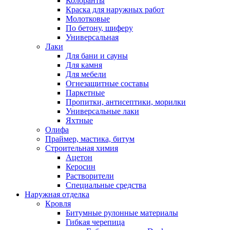
Колоранты
Краска для наружных работ
Молотковые
По бетону, шиферу
Универсальная
Лаки
Для бани и сауны
Для камня
Для мебели
Огнезащитные составы
Паркетные
Пропитки, антисептики, морилки
Универсальные лаки
Яхтные
Олифа
Праймер, мастика, битум
Строительная химия
Ацетон
Керосин
Растворители
Специальные средства
Наружная отделка
Кровля
Битумные рулонные материалы
Гибкая черепица