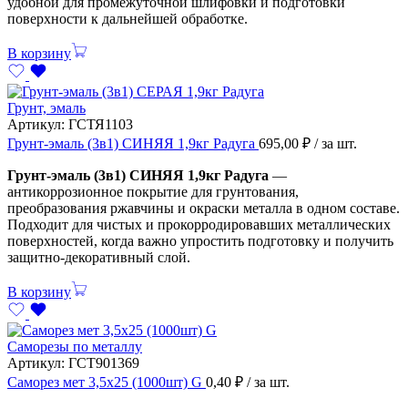
удобной для промежуточной шлифовки и подготовки
поверхности к дальнейшей обработке.
В корзину
Грунт, эмаль
Артикул:
ГСТЯ1103
Грунт-эмаль (3в1) СИНЯЯ 1,9кг Радуга
695,00
₽
/ за шт.
Грунт-эмаль (3в1) СИНЯЯ 1,9кг Радуга
—
антикоррозионное покрытие для грунтования,
преобразования ржавчины и окраски металла в одном составе.
Подходит для чистых и прокорродировавших металлических
поверхностей, когда важно упростить подготовку и получить
защитно-декоративный слой.
В корзину
Саморезы по металлу
Артикул:
ГСТ901369
Саморез мет 3,5х25 (1000шт) G
0,40
₽
/ за шт.