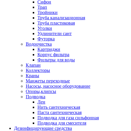
Сифон
Трап
Тройники
Труба канализационная
Труба пластиковая
Уголки
Удлинители сант
Футорка
Водоочистка
Картриджи
Корпус фильтра
Фильтры для воды
Клапан
Коллекторы
Краны
Манжеты переходные
Насосы, насосное оборудование
Опоры,клипсы
Подводка
Лен
Нить сантехническая
Паста сантехническая
Подводка для газа сильфонная
Подводка для смесителя
Дезинфицирующие средства