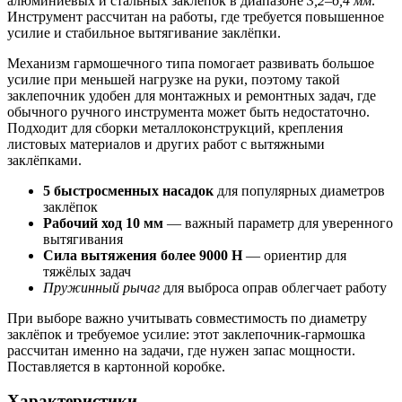
алюминиевых и стальных заклёпок в диапазоне
3,2–6,4 мм
.
Инструмент рассчитан на работы, где требуется повышенное
усилие и стабильное вытягивание заклёпки.
Механизм гармошечного типа помогает развивать большое
усилие при меньшей нагрузке на руки, поэтому такой
заклепочник удобен для монтажных и ремонтных задач, где
обычного ручного инструмента может быть недостаточно.
Подходит для сборки металлоконструкций, крепления
листовых материалов и других работ с вытяжными
заклёпками.
5 быстросменных насадок
для популярных диаметров
заклёпок
Рабочий ход 10 мм
— важный параметр для уверенного
вытягивания
Сила вытяжения более 9000 H
— ориентир для
тяжёлых задач
Пружинный рычаг
для выброса оправ облегчает работу
При выборе важно учитывать совместимость по диаметру
заклёпок и требуемое усилие: этот заклепочник-гармошка
рассчитан именно на задачи, где нужен запас мощности.
Поставляется в картонной коробке.
Характеристики