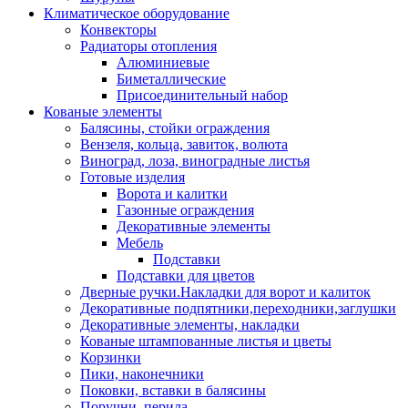
Климатическое оборудование
Конвекторы
Радиаторы отопления
Алюминиевые
Биметаллические
Присоединительный набор
Кованые элементы
Балясины, стойки ограждения
Вензеля, кольца, завиток, волюта
Виноград, лоза, виноградные листья
Готовые изделия
Ворота и калитки
Газонные ограждения
Декоративные элементы
Мебель
Подставки
Подставки для цветов
Дверные ручки.Накладки для ворот и калиток
Декоративные подпятники,переходники,заглушки
Декоративные элементы, накладки
Кованые штампованные листья и цветы
Корзинки
Пики, наконечники
Поковки, вставки в балясины
Поручни, перила