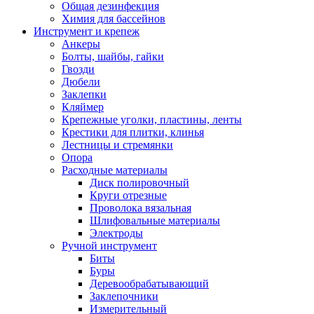
Общая дезинфекция
Химия для бассейнов
Инструмент и крепеж
Анкеры
Болты, шайбы, гайки
Гвозди
Дюбели
Заклепки
Кляймер
Крепежные уголки, пластины, ленты
Крестики для плитки, клинья
Лестницы и стремянки
Опора
Расходные материалы
Диск полировочный
Круги отрезные
Проволока вязальная
Шлифовальные материалы
Электроды
Ручной инструмент
Биты
Буры
Деревообрабатывающий
Заклепочники
Измерительный