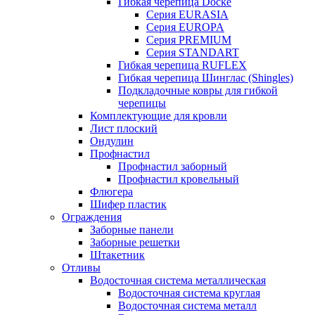
Гибкая черепица Docke
Серия EURASIA
Серия EUROPA
Серия PREMIUM
Серия STANDART
Гибкая черепица RUFLEX
Гибкая черепица Шинглас (Shingles)
Подкладочные ковры для гибкой
черепицы
Комплектующие для кровли
Лист плоский
Ондулин
Профнастил
Профнастил заборный
Профнастил кровельный
Флюгера
Шифер пластик
Ограждения
Заборные панели
Заборные решетки
Штакетник
Отливы
Водосточная система металлическая
Водосточная система круглая
Водосточная система металл