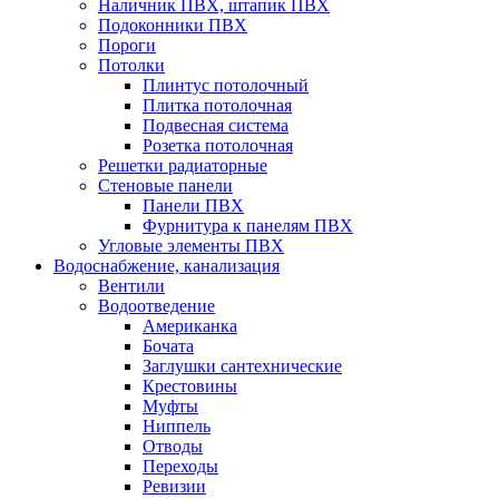
Наличник ПВХ, штапик ПВХ
Подоконники ПВХ
Пороги
Потолки
Плинтус потолочный
Плитка потолочная
Подвесная система
Розетка потолочная
Решетки радиаторные
Стеновые панели
Панели ПВХ
Фурнитура к панелям ПВХ
Угловые элементы ПВХ
Водоснабжение, канализация
Вентили
Водоотведение
Американка
Бочата
Заглушки сантехнические
Крестовины
Муфты
Ниппель
Отводы
Переходы
Ревизии