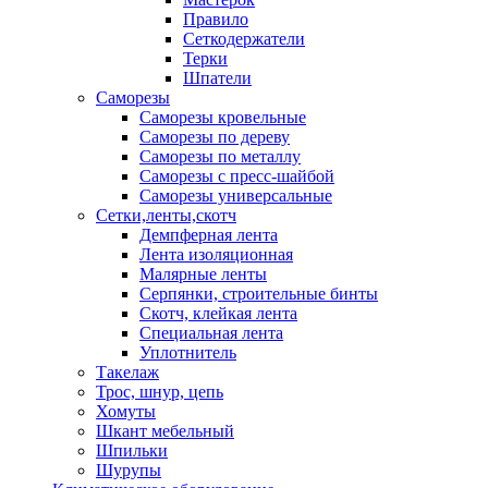
Правило
Сеткодержатели
Терки
Шпатели
Саморезы
Саморезы кровельные
Саморезы по дереву
Саморезы по металлу
Саморезы с пресс-шайбой
Саморезы универсальные
Сетки,ленты,скотч
Демпферная лента
Лента изоляционная
Малярные ленты
Серпянки, строительные бинты
Скотч, клейкая лента
Специальная лента
Уплотнитель
Такелаж
Трос, шнур, цепь
Хомуты
Шкант мебельный
Шпильки
Шурупы