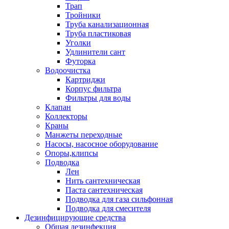
Трап
Тройники
Труба канализационная
Труба пластиковая
Уголки
Удлинители сант
Футорка
Водоочистка
Картриджи
Корпус фильтра
Фильтры для воды
Клапан
Коллекторы
Краны
Манжеты переходные
Насосы, насосное оборудование
Опоры,клипсы
Подводка
Лен
Нить сантехническая
Паста сантехническая
Подводка для газа сильфонная
Подводка для смесителя
Дезинфицирующие средства
Общая дезинфекция