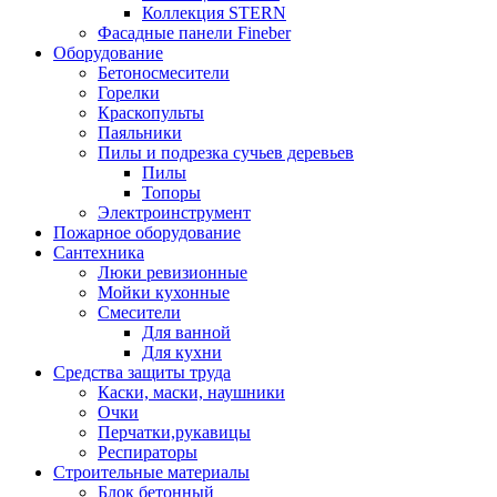
Коллекция STERN
Фасадные панели Fineber
Оборудование
Бетоносмесители
Горелки
Краскопульты
Паяльники
Пилы и подрезка сучьев деревьев
Пилы
Топоры
Электроинструмент
Пожарное оборудование
Сантехника
Люки ревизионные
Мойки кухонные
Смесители
Для ванной
Для кухни
Средства защиты труда
Каски, маски, наушники
Очки
Перчатки,рукавицы
Респираторы
Строительные материалы
Блок бетонный