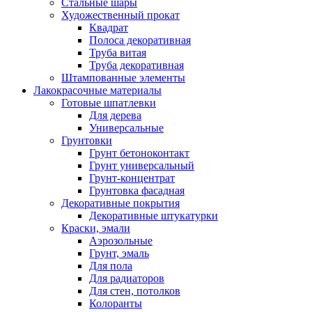
Стальные шары
Художественный прокат
Квадрат
Полоса декоративная
Труба витая
Труба декоративная
Штампованные элементы
Лакокрасочные материалы
Готовые шпатлевки
Для дерева
Универсальные
Грунтовки
Грунт бетоноконтакт
Грунт универсальный
Грунт-концентрат
Грунтовка фасадная
Декоративные покрытия
Декоративные штукатурки
Краски, эмали
Аэрозольные
Грунт, эмаль
Для пола
Для радиаторов
Для стен, потолков
Колоранты