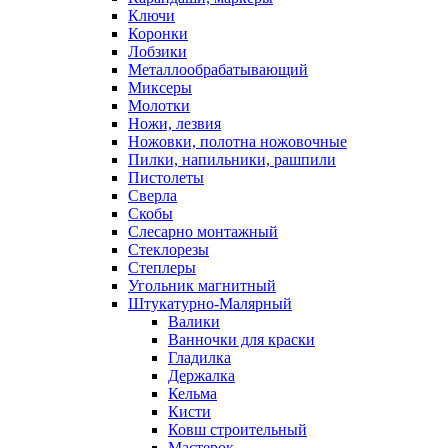
Ключи
Коронки
Лобзики
Металлообрабатывающий
Миксеры
Молотки
Ножи, лезвия
Ножовки, полотна ножовочные
Пилки, напильники, рашпили
Пистолеты
Сверла
Скобы
Слесарно монтажный
Стеклорезы
Степлеры
Угольник магнитный
Штукатурно-Малярный
Валики
Ванночки для краски
Гладилка
Держалка
Кельма
Кисти
Ковш строительный
Мастерок