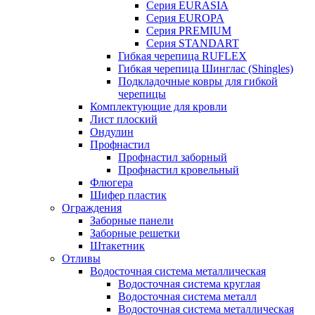
Серия EURASIA
Серия EUROPA
Серия PREMIUM
Серия STANDART
Гибкая черепица RUFLEX
Гибкая черепица Шинглас (Shingles)
Подкладочные ковры для гибкой
черепицы
Комплектующие для кровли
Лист плоский
Ондулин
Профнастил
Профнастил заборный
Профнастил кровельный
Флюгера
Шифер пластик
Ограждения
Заборные панели
Заборные решетки
Штакетник
Отливы
Водосточная система металлическая
Водосточная система круглая
Водосточная система металл
Водосточная система металлическая