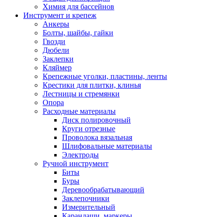
Химия для бассейнов
Инструмент и крепеж
Анкеры
Болты, шайбы, гайки
Гвозди
Дюбели
Заклепки
Кляймер
Крепежные уголки, пластины, ленты
Крестики для плитки, клинья
Лестницы и стремянки
Опора
Расходные материалы
Диск полировочный
Круги отрезные
Проволока вязальная
Шлифовальные материалы
Электроды
Ручной инструмент
Биты
Буры
Деревообрабатывающий
Заклепочники
Измерительный
Карандаши, маркеры