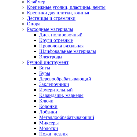
Кляймер
Крепежные уголки, пластины, ленты
Крестики для плитки, клинья
Лестницы и стремянки
Опора
Расходные материалы
Диск полировочный
Круги отрезные
Проволока вязальная
Шлифовальные материалы
Электроды
Ручной инструмент
Биты
Буры
Деревообрабатывающий
Заклепочники
Измерительный
Карандаши, маркеры
Ключи
Коронки
Лобзики
Металлообрабатывающий
Миксеры
Молотки
Ножи, лезвия