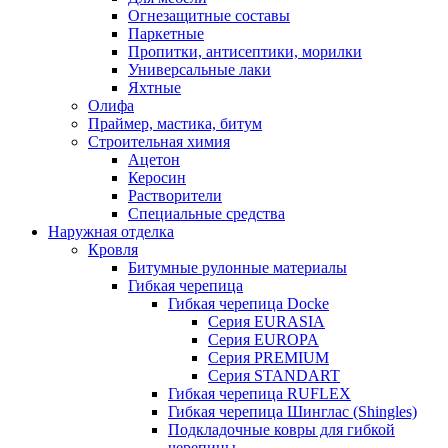
Огнезащитные составы
Паркетные
Пропитки, антисептики, морилки
Универсальные лаки
Яхтные
Олифа
Праймер, мастика, битум
Строительная химия
Ацетон
Керосин
Растворители
Специальные средства
Наружная отделка
Кровля
Битумные рулонные материалы
Гибкая черепица
Гибкая черепица Docke
Серия EURASIA
Серия EUROPA
Серия PREMIUM
Серия STANDART
Гибкая черепица RUFLEX
Гибкая черепица Шинглас (Shingles)
Подкладочные ковры для гибкой
черепицы