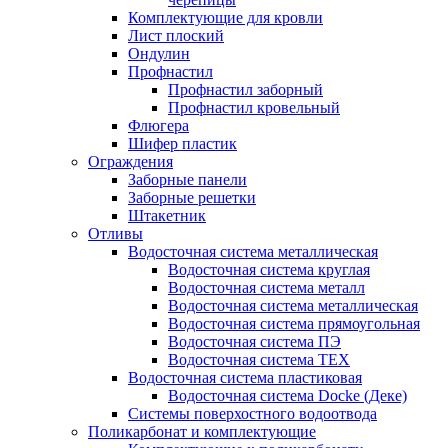
Комплектующие для кровли
Лист плоский
Ондулин
Профнастил
Профнастил заборный
Профнастил кровельный
Флюгера
Шифер пластик
Ограждения
Заборные панели
Заборные решетки
Штакетник
Отливы
Водосточная система металлическая
Водосточная система круглая
Водосточная система металл
Водосточная система металлическая
Водосточная система прямоугольная
Водосточная система ПЭ
Водосточная система ТЕХ
Водосточная система пластиковая
Водосточная система Docke (Деке)
Системы поверхостного водоотвода
Поликарбонат и комплектующие