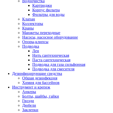
Водоочистка
Картриджи
Корпус фильтра
Фильтры для воды
Клапан
Коллекторы
Краны
Манжеты переходные
Насосы, насосное оборудование
Опоры,клипсы
Подводка
Лен
Нить сантехническая
Паста сантехническая
Подводка для газа сильфонная
Подводка для смесителя
Дезинфицирующие средства
Общая дезинфекция
Химия для бассейнов
Инструмент и крепеж
Анкеры
Болты, шайбы, гайки
Гвозди
Дюбели
Заклепки