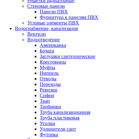
Решетки радиаторные
Стеновые панели
Панели ПВХ
Фурнитура к панелям ПВХ
Угловые элементы ПВХ
Водоснабжение, канализация
Вентили
Водоотведение
Американка
Бочата
Заглушки сантехнические
Крестовины
Муфты
Ниппель
Отводы
Переходы
Ревизии
Сифон
Трап
Тройники
Труба канализационная
Труба пластиковая
Уголки
Удлинители сант
Футорка