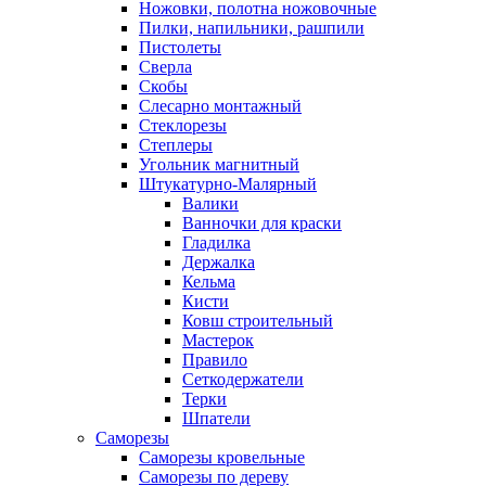
Ножовки, полотна ножовочные
Пилки, напильники, рашпили
Пистолеты
Сверла
Скобы
Слесарно монтажный
Стеклорезы
Степлеры
Угольник магнитный
Штукатурно-Малярный
Валики
Ванночки для краски
Гладилка
Держалка
Кельма
Кисти
Ковш строительный
Мастерок
Правило
Сеткодержатели
Терки
Шпатели
Саморезы
Саморезы кровельные
Саморезы по дереву