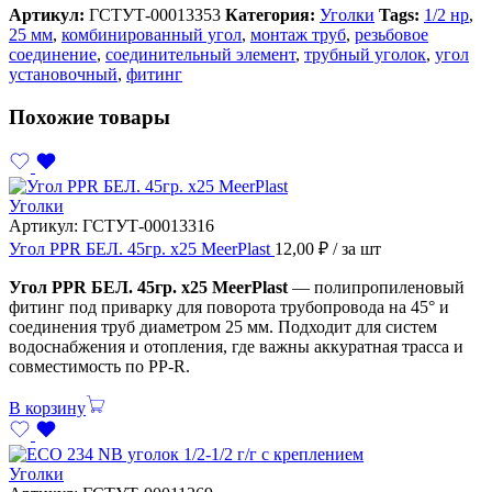
Артикул:
ГСТУТ-00013353
Категория:
Уголки
Tags:
1/2 нр
,
25 мм
,
комбинированный угол
,
монтаж труб
,
резьбовое
соединение
,
соединительный элемент
,
трубный уголок
,
угол
установочный
,
фитинг
Похожие товары
Уголки
Артикул:
ГСТУТ-00013316
Угол PPR БЕЛ. 45гр. х25 MeerPlast
12,00
₽
/ за шт
Угол PPR БЕЛ. 45гр. х25 MeerPlast
— полипропиленовый
фитинг под приварку для поворота трубопровода на 45° и
соединения труб диаметром 25 мм. Подходит для систем
водоснабжения и отопления, где важны аккуратная трасса и
совместимость по PP-R.
В корзину
Уголки