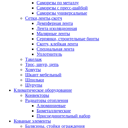
Саморезы по металлу
Саморезы с пресс-шайбой
Саморезы универсальные
Сетки,ленты,скотч
Демпферная лента
Лента изоляционная
Малярные ленты
Серпянки, строительные бинты
Скотч, клейкая лента
Специальная лента
Уплотнитель
Такелаж
Трос, шнур, цепь
Хомуты
Шкант мебельный
Шпильки
Шурупы
Климатическое оборудование
Конвекторы
Радиаторы отопления
Алюминиевые
Биметаллические
Присоединительный набор
Кованые элементы
Балясины, стойки ограждения