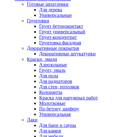
Готовые шпатлевки
Для дерева
Универсальные
Грунтовки
Грунт бетоноконтакт
Грунт универсальный
Грунт-концентрат
Грунтовка фасадная
Декоративные покрытия
Декоративные штукатурки
Краски, эмали
Аэрозольные
Грунт, эмаль
Для пола
Для радиаторов
Для стен, потолков
Колоранты
Краска для наружных работ
Молотковые
По бетону, шиферу
Универсальная
Лаки
Для бани и сауны
Для камня
Для мебели