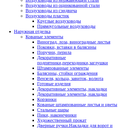
Воздуховоды из нержавеющей стали
Воздуховоды из оцинкованной стали
Воздуховоды из сэндвича
Воздуховоды пластик
Круглые воздуховоды
Прямоугольные воздуховоды
Наружная отделка
Кованые элементы
Виноград, лоза, виноградные листья
Поковки, вставки в балясины
Поручни, перила
Декоративные
подпятники,переходники,заглушки
Штампованные элементы
Балясины, стойки ограждения
Вензеля, кольца, завиток, волюта
Готовые изделия
Декоративные элементы, накладки
Декоративные элементы, накладки
Корзинки
Кованые штампованные листья и цветы
Стальные шары
Пики, наконечники
Художественный прокат
Дверные ручки.Накладки для ворот и