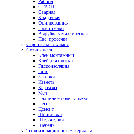
Рабица
СТРЭН
Сварная
Кладочная
Оцинкованная
Пластиковая
Вырубка металлическая
Пвс, просечка
Строительная химия
Сухие смеси
Клей монтажный
Клей для плитки
Гидроизоляция
Гипс
Затирки
Известь
Керамзит
Мел
Наливные полы, стяжки
Песок
Цемент
Шпатлевки
Штукатурки
Щебень
Теплоизоляционные материалы