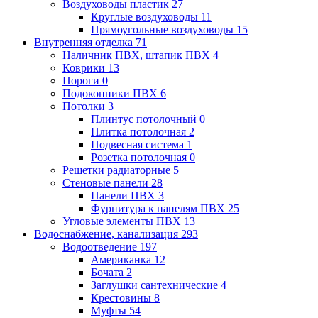
Воздуховоды пластик
27
Круглые воздуховоды
11
Прямоугольные воздуховоды
15
Внутренняя отделка
71
Наличник ПВХ, штапик ПВХ
4
Коврики
13
Пороги
0
Подоконники ПВХ
6
Потолки
3
Плинтус потолочный
0
Плитка потолочная
2
Подвесная система
1
Розетка потолочная
0
Решетки радиаторные
5
Стеновые панели
28
Панели ПВХ
3
Фурнитура к панелям ПВХ
25
Угловые элементы ПВХ
13
Водоснабжение, канализация
293
Водоотведение
197
Американка
12
Бочата
2
Заглушки сантехнические
4
Крестовины
8
Муфты
54