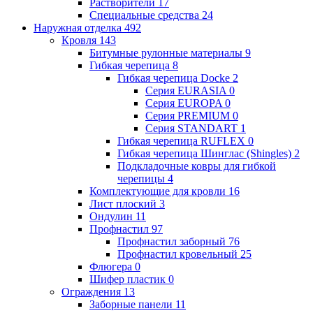
Растворители
17
Специальные средства
24
Наружная отделка
492
Кровля
143
Битумные рулонные материалы
9
Гибкая черепица
8
Гибкая черепица Docke
2
Серия EURASIA
0
Серия EUROPA
0
Серия PREMIUM
0
Серия STANDART
1
Гибкая черепица RUFLEX
0
Гибкая черепица Шинглас (Shingles)
2
Подкладочные ковры для гибкой
черепицы
4
Комплектующие для кровли
16
Лист плоский
3
Ондулин
11
Профнастил
97
Профнастил заборный
76
Профнастил кровельный
25
Флюгера
0
Шифер пластик
0
Ограждения
13
Заборные панели
11