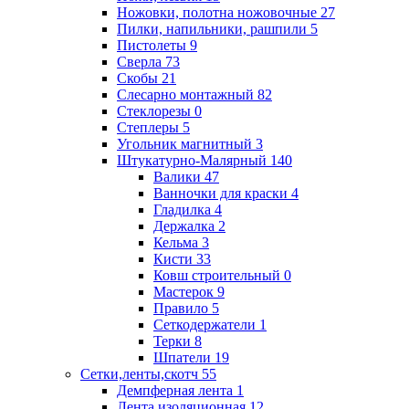
Ножовки, полотна ножовочные
27
Пилки, напильники, рашпили
5
Пистолеты
9
Сверла
73
Скобы
21
Слесарно монтажный
82
Стеклорезы
0
Степлеры
5
Угольник магнитный
3
Штукатурно-Малярный
140
Валики
47
Ванночки для краски
4
Гладилка
4
Держалка
2
Кельма
3
Кисти
33
Ковш строительный
0
Мастерок
9
Правило
5
Сеткодержатели
1
Терки
8
Шпатели
19
Сетки,ленты,скотч
55
Демпферная лента
1
Лента изоляционная
12