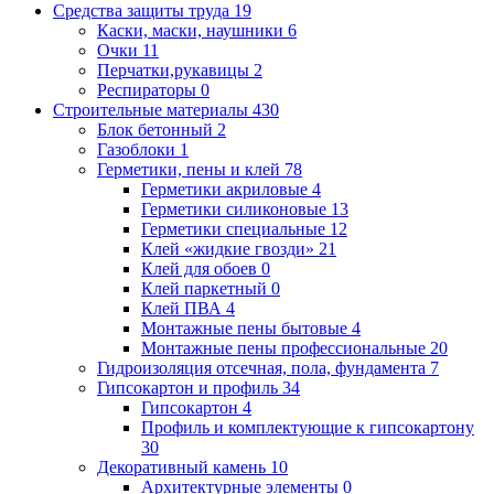
Средства защиты труда
19
Каски, маски, наушники
6
Очки
11
Перчатки,рукавицы
2
Респираторы
0
Строительные материалы
430
Блок бетонный
2
Газоблоки
1
Герметики, пены и клей
78
Герметики акриловые
4
Герметики силиконовые
13
Герметики специальные
12
Клей «жидкие гвозди»
21
Клей для обоев
0
Клей паркетный
0
Клей ПВА
4
Монтажные пены бытовые
4
Монтажные пены профессиональные
20
Гидроизоляция отсечная, пола, фундамента
7
Гипсокартон и профиль
34
Гипсокартон
4
Профиль и комплектующие к гипсокартону
30
Декоративный камень
10
Архитектурные элементы
0