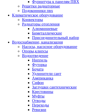
Фурнитура к панелям ПВХ
Решетки радиаторные
Подоконники пвх
Климатическое оборудование
Конвекторы
Радиаторы отопления
Алюминиевые
Биметаллические
Присоединительный набор
Водоснабжение, канализация
Насосы, насосное оборудование
Опоры,клипсы
Водоотведение
Ниппель
Футорка
Бочата
Удлинители сант
Американка
Сифон
Заглушки сантехнические
Крестовины
Муфты
Отводы
Переходы
Ревизии