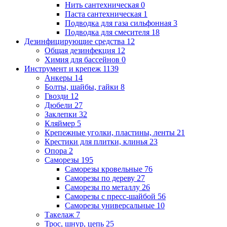
Нить сантехническая
0
Паста сантехническая
1
Подводка для газа сильфонная
3
Подводка для смесителя
18
Дезинфицирующие средства
12
Общая дезинфекция
12
Химия для бассейнов
0
Инструмент и крепеж
1139
Анкеры
14
Болты, шайбы, гайки
8
Гвозди
12
Дюбели
27
Заклепки
32
Кляймер
5
Крепежные уголки, пластины, ленты
21
Крестики для плитки, клинья
23
Опора
2
Саморезы
195
Саморезы кровельные
76
Саморезы по дереву
27
Саморезы по металлу
26
Саморезы с пресс-шайбой
56
Саморезы универсальные
10
Такелаж
7
Трос, шнур, цепь
25