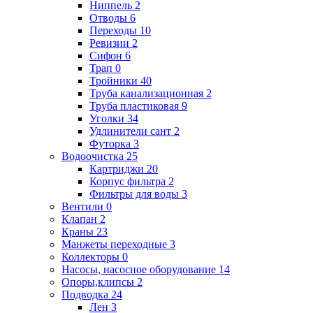
Ниппель
2
Отводы
6
Переходы
10
Ревизии
2
Сифон
6
Трап
0
Тройники
40
Труба канализационная
2
Труба пластиковая
9
Уголки
34
Удлинители сант
2
Футорка
3
Водоочистка
25
Картриджи
20
Корпус фильтра
2
Фильтры для воды
3
Вентили
0
Клапан
2
Краны
23
Манжеты переходные
3
Коллекторы
0
Насосы, насосное оборудование
14
Опоры,клипсы
2
Подводка
24
Лен
3