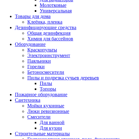
Молотковые
Универсальная
Товары для дома
Клеёнка, пленка
Дезинфицирующие средства
Общая дезинфекция
Химия для бассейнов
Оборудование
Краскопульты
Электроинструмент
Паяльники
Горелки
Бетоносмесители
Пилы и подрезка сучьев деревьев
Пилы
Топоры
Пожарное оборудование
Сантехника
Мойки кухонные
Люки ревизионные
Смесители
Для ванной
Для кухни
Строительные материалы