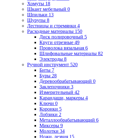
Хомуты
18
Шкант мебельный
0
Шпильки
13
Шурупы
8
Лестницы и стремянки
4
Расходные материалы
150
Диск полировочный
5
Круги отрезные
49
Проволока вязальная
6
Шлифовальные материалы
82
Электроды
8
Ручной инструмент
520
Биты
7
Буры
28
Деревообрабатывающий
0
Заклепочники
3
Измерительный
42
Карандаши, маркеры
4
Ключи
0
Коронки
5
Лобзики
2
Металлообрабатывающий
6
Миксеры
9
Молотки
34
Ножи, лезвия
15