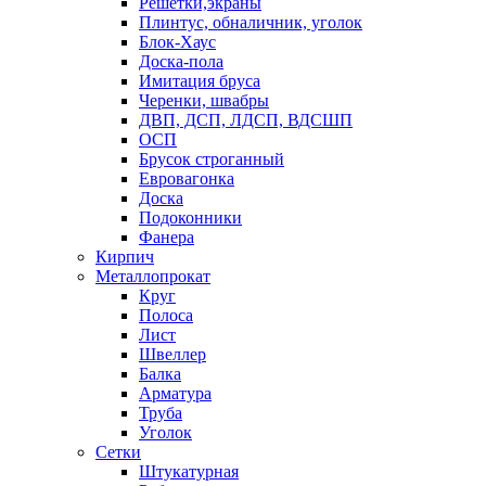
Решетки,экраны
Плинтус, обналичник, уголок
Блок-Хаус
Доска-пола
Имитация бруса
Черенки, швабры
ДВП, ДСП, ЛДСП, ВДСШП
ОСП
Брусок строганный
Евровагонка
Доска
Подоконники
Фанера
Кирпич
Металлопрокат
Круг
Полоса
Лист
Швеллер
Балка
Арматура
Труба
Уголок
Сетки
Штукатурная