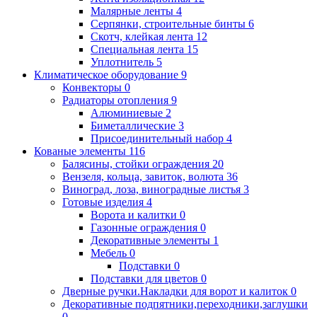
Малярные ленты
4
Серпянки, строительные бинты
6
Скотч, клейкая лента
12
Специальная лента
15
Уплотнитель
5
Климатическое оборудование
9
Конвекторы
0
Радиаторы отопления
9
Алюминиевые
2
Биметаллические
3
Присоединительный набор
4
Кованые элементы
116
Балясины, стойки ограждения
20
Вензеля, кольца, завиток, волюта
36
Виноград, лоза, виноградные листья
3
Готовые изделия
4
Ворота и калитки
0
Газонные ограждения
0
Декоративные элементы
1
Мебель
0
Подставки
0
Подставки для цветов
0
Дверные ручки.Накладки для ворот и калиток
0
Декоративные подпятники,переходники,заглушки
0