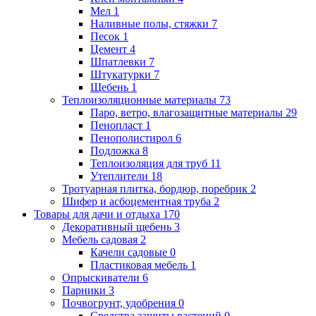
Мел
1
Наливные полы, стяжки
7
Песок
1
Цемент
4
Шпатлевки
7
Штукатурки
7
Щебень
1
Теплоизоляционные материалы
73
Паро, ветро, влагозащитные материалы
29
Пенопласт
1
Пенополистирол
6
Подложка
8
Теплоизоляция для труб
11
Утеплители
18
Тротуарная плитка, бордюр, поребрик
2
Шифер и асбоцементная труба
2
Товары для дачи и отдыха
170
Декоративный щебень
3
Мебель садовая
2
Качели садовые
0
Пластиковая мебель
1
Опрыскиватели
6
Парники
3
Почвогрунт, удобрения
0
Средства защиты растений
0