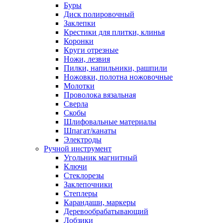
Буры
Диск полировочный
Заклепки
Крестики для плитки, клинья
Коронки
Круги отрезные
Ножи, лезвия
Пилки, напильники, рашпили
Ножовки, полотна ножовочные
Молотки
Проволока вязальная
Сверла
Скобы
Шлифовальные материалы
Шпагат/канаты
Электроды
Ручной инструмент
Угольник магнитный
Ключи
Стеклорезы
Заклепочники
Степлеры
Карандаши, маркеры
Деревообрабатывающий
Лобзики