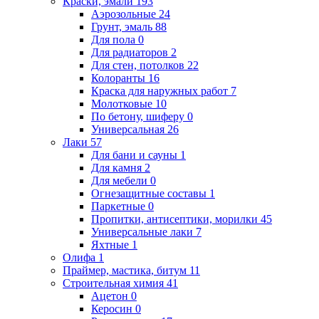
Краски, эмали
193
Аэрозольные
24
Грунт, эмаль
88
Для пола
0
Для радиаторов
2
Для стен, потолков
22
Колоранты
16
Краска для наружных работ
7
Молотковые
10
По бетону, шиферу
0
Универсальная
26
Лаки
57
Для бани и сауны
1
Для камня
2
Для мебели
0
Огнезащитные составы
1
Паркетные
0
Пропитки, антисептики, морилки
45
Универсальные лаки
7
Яхтные
1
Олифа
1
Праймер, мастика, битум
11
Строительная химия
41
Ацетон
0
Керосин
0