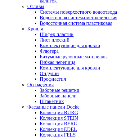
калиток
Отливы
Системы поверхостного водоотвода
Водосточная система металлическая
Водосточная система пластиковая
Кровля
Шифер пластик
Лист плоский
Комплектующие для кровли
Флюгера
Битумные рулонные материалы
Гибкая черепица
Комплектующие для кровли
Ондулин
Профнастил
Ограждения
Заборные решетки
Заборные панели
Штакетник
Фасадные панели Docke
Коллекция BURG
Коллекция STEIN
Коллекция BERG
Коллекция EDEL
Коллекция FELS