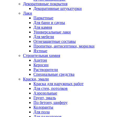
Декоративные покрытия
Декоративные штукатурки
Лаки
Паркетные
Для бани и сауны
Для камня
Универсальные лаки
Для мебели
Огнезащитные составы
Пропитки, антисептики, морилки
Яхтные
Строительная химия
Ацетон
Керосин
Растворители
Специальные средства
Краски, эмали
Краска для наружных работ
Для стен, потолков
Аэрозольные
Грунт, эмаль
По бетону, шиферу
Колоранты
Для пола
Для радиаторов