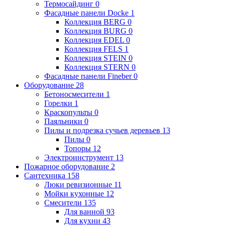
Термосайдинг
0
Фасадные панели Docke
1
Коллекция BERG
0
Коллекция BURG
0
Коллекция EDEL
0
Коллекция FELS
1
Коллекция STEIN
0
Коллекция STERN
0
Фасадные панели Fineber
0
Оборудование
28
Бетоносмесители
1
Горелки
1
Краскопульты
0
Паяльники
0
Пилы и подрезка сучьев деревьев
13
Пилы
0
Топоры
12
Электроинструмент
13
Пожарное оборудование
2
Сантехника
158
Люки ревизионные
11
Мойки кухонные
12
Смесители
135
Для ванной
93
Для кухни
43