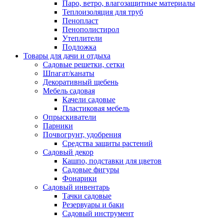
Паро, ветро, влагозащитные материалы
Теплоизоляция для труб
Пенопласт
Пенополистирол
Утеплители
Подложка
Товары для дачи и отдыха
Садовые решетки, сетки
Шпагат/канаты
Декоративный щебень
Мебель садовая
Качели садовые
Пластиковая мебель
Опрыскиватели
Парники
Почвогрунт, удобрения
Средства защиты растений
Садовый декор
Кашпо, подставки для цветов
Садовые фигуры
Фонарики
Садовый инвентарь
Тачки садовые
Резервуары и баки
Садовый инструмент