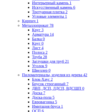
Интерьерный камень
1
Искусственный камень
6
Тротуарная плитка
2
Угловые элементы
1
Кирпич
1
Металлопрокат
78
Круг
3
Арматура
14
Балка
0
Круг
0
Лист
4
Полоса
2
Труба
28
Заглушки для труб
21
Уголок
9
Швеллер
0
Пиломатериалы, изделия из дерева
42
Блок-Хаус
2
Брусок строганный
7
ДВП, ДСП, ЛДСП, ВДСШП
0
Доска
7
Доска-пола
5
Евровагонка
5
Имитация бруса
1
ОСП
6