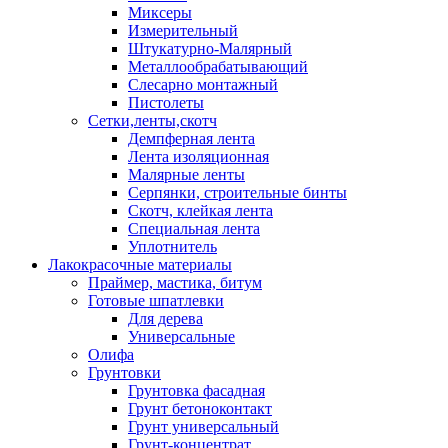
Миксеры
Измерительный
Штукатурно-Малярный
Металлообрабатывающий
Слесарно монтажный
Пистолеты
Сетки,ленты,скотч
Демпферная лента
Лента изоляционная
Малярные ленты
Серпянки, строительные бинты
Скотч, клейкая лента
Специальная лента
Уплотнитель
Лакокрасочные материалы
Праймер, мастика, битум
Готовые шпатлевки
Для дерева
Универсальные
Олифа
Грунтовки
Грунтовка фасадная
Грунт бетоноконтакт
Грунт универсальный
Грунт-концентрат