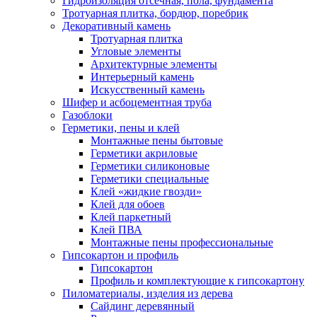
Гидроизоляция отсечная, пола, фундамента
Тротуарная плитка, бордюр, поребрик
Декоративный камень
Тротуарная плитка
Угловые элементы
Архитектурные элементы
Интерьерный камень
Искусственный камень
Шифер и асбоцементная труба
Газоблоки
Герметики, пены и клей
Монтажные пены бытовые
Герметики акриловые
Герметики силиконовые
Герметики специальные
Клей «жидкие гвозди»
Клей для обоев
Клей паркетный
Клей ПВА
Монтажные пены профессиональные
Гипсокартон и профиль
Гипсокартон
Профиль и комплектующие к гипсокартону
Пиломатериалы, изделия из дерева
Сайдинг деревянный