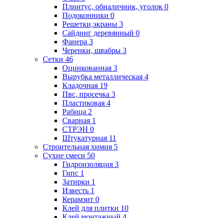
Плинтус, обналичник, уголок
0
Подоконники
0
Решетки,экраны
3
Сайдинг деревянный
0
Фанера
3
Черенки, швабры
3
Сетки
46
Оцинкованная
3
Вырубка металлическая
4
Кладочная
19
Пвс, просечка
3
Пластиковая
4
Рабица
2
Сварная
1
СТРЭН
0
Штукатурная
11
Строительная химия
5
Сухие смеси
50
Гидроизоляция
3
Гипс
1
Затирки
1
Известь
1
Керамзит
0
Клей для плитки
10
Клей монтажный
4