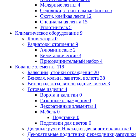
Малярные ленты
4
Серпянки, строительные бинты
5
Скотч, клейкая лента
12
Специальная лента
15
Уплотнитель
5
Климатическое оборудование
9
Конвекторы
0
Радиаторы отопления
9
Алюминиевые
2
Биметаллические
3
Присоединительный набор
4
Кованые элементы
118
Балясины, стойки ограждения
20
Вензеля, кольца, завиток, волюта
38
Виноград, лоза, виноградные листья
3
Готовые изделия
4
Ворота и калитки
0
Газонные ограждения
0
Декоративные элементы
1
Мебель
0
Подставки
0
Подставки для цветов
0
Дверные ручки.Накладки для ворот и калиток
0
Декоративные подпятники,переходники,заглушки
0