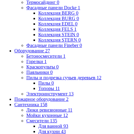
Термосайдинг
0
Фасадные панели Docke
1
Коллекция BERG
0
Коллекция BURG
0
Коллекция EDEL
0
Коллекция FELS
1
Коллекция STEIN
0
Коллекция STERN
0
Фасадные панели Fineber
0
Оборудование
27
Бетоносмесители
1
Горелки
1
Краскопульты
0
Паяльники
0
Пилы и подрезка сучьев деревьев
12
Пилы
0
Топоры
11
Электроинструмент
13
Пожарное оборудование
2
Сантехника
158
Люки ревизионные
11
Мойки кухонные
12
Смесители
135
Для ванной
93
Для кухни
43