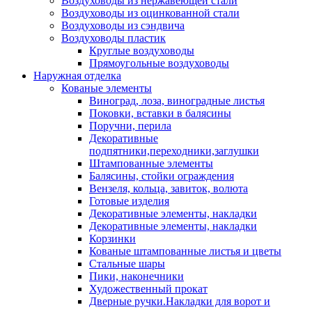
Воздуховоды из нержавеющей стали
Воздуховоды из оцинкованной стали
Воздуховоды из сэндвича
Воздуховоды пластик
Круглые воздуховоды
Прямоугольные воздуховоды
Наружная отделка
Кованые элементы
Виноград, лоза, виноградные листья
Поковки, вставки в балясины
Поручни, перила
Декоративные
подпятники,переходники,заглушки
Штампованные элементы
Балясины, стойки ограждения
Вензеля, кольца, завиток, волюта
Готовые изделия
Декоративные элементы, накладки
Декоративные элементы, накладки
Корзинки
Кованые штампованные листья и цветы
Стальные шары
Пики, наконечники
Художественный прокат
Дверные ручки.Накладки для ворот и