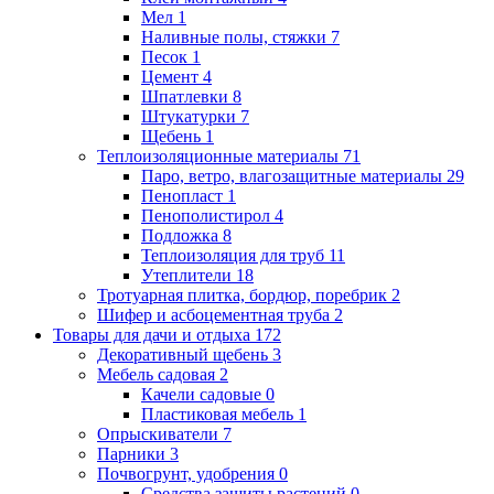
Мел
1
Наливные полы, стяжки
7
Песок
1
Цемент
4
Шпатлевки
8
Штукатурки
7
Щебень
1
Теплоизоляционные материалы
71
Паро, ветро, влагозащитные материалы
29
Пенопласт
1
Пенополистирол
4
Подложка
8
Теплоизоляция для труб
11
Утеплители
18
Тротуарная плитка, бордюр, поребрик
2
Шифер и асбоцементная труба
2
Товары для дачи и отдыха
172
Декоративный щебень
3
Мебель садовая
2
Качели садовые
0
Пластиковая мебель
1
Опрыскиватели
7
Парники
3
Почвогрунт, удобрения
0
Средства защиты растений
0