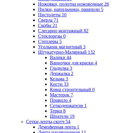
Ножовки, полотна ножовочные
26
Пилки, напильники, рашпили
5
Пистолеты
10
Сверла
71
Скобы
21
Слесарно монтажный
82
Стеклорезы
0
Степлеры
5
Угольник магнитный
3
Штукатурно-Малярный
132
Валики
44
Ванночки для краски
4
Гладилка
3
Держалка
2
Кельма
3
Кисти
33
Ковш строительный
0
Мастерок
7
Правило
4
Сеткодержатели
1
Терки
8
Шпатели
19
Сетки,ленты,скотч
54
Демпферная лента
1
Лента изоляционная
12