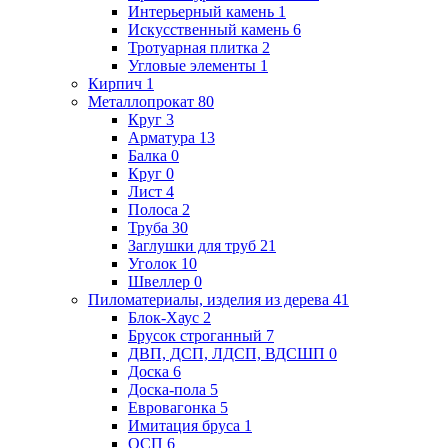
Интерьерный камень
1
Искусственный камень
6
Тротуарная плитка
2
Угловые элементы
1
Кирпич
1
Металлопрокат
80
Круг
3
Арматура
13
Балка
0
Круг
0
Лист
4
Полоса
2
Труба
30
Заглушки для труб
21
Уголок
10
Швеллер
0
Пиломатериалы, изделия из дерева
41
Блок-Хаус
2
Брусок строганный
7
ДВП, ДСП, ЛДСП, ВДСШП
0
Доска
6
Доска-пола
5
Евровагонка
5
Имитация бруса
1
ОСП
6