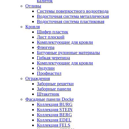
калиток
Отливы
Системы поверхостного водоотвода
Водосточная система металлическая
Водосточная система пластиковая
Кровля
Шифер пластик
Лист плоский
Комплектующие для кровли
Флюгера
Битумные рулонные материалы
Гибкая черепица
Комплектующие для кровли
Ондулин
Профнастил
Ограждения
Заборные решетки
Заборные панели
Штакетник
Фасадные панели Docke
Коллекция BURG
Коллекция STEIN
Коллекция BERG
Коллекция EDEL
Коллекция FELS