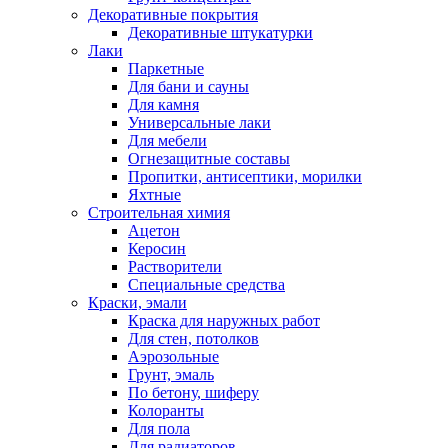
Декоративные покрытия
Декоративные штукатурки
Лаки
Паркетные
Для бани и сауны
Для камня
Универсальные лаки
Для мебели
Огнезащитные составы
Пропитки, антисептики, морилки
Яхтные
Строительная химия
Ацетон
Керосин
Растворители
Специальные средства
Краски, эмали
Краска для наружных работ
Для стен, потолков
Аэрозольные
Грунт, эмаль
По бетону, шиферу
Колоранты
Для пола
Для радиаторов