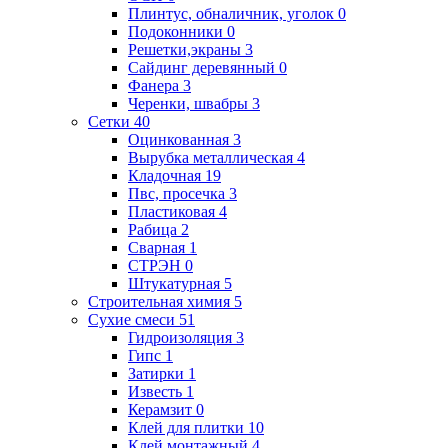
Плинтус, обналичник, уголок
0
Подоконники
0
Решетки,экраны
3
Сайдинг деревянный
0
Фанера
3
Черенки, швабры
3
Сетки
40
Оцинкованная
3
Вырубка металлическая
4
Кладочная
19
Пвс, просечка
3
Пластиковая
4
Рабица
2
Сварная
1
СТРЭН
0
Штукатурная
5
Строительная химия
5
Сухие смеси
51
Гидроизоляция
3
Гипс
1
Затирки
1
Известь
1
Керамзит
0
Клей для плитки
10
Клей монтажный
4