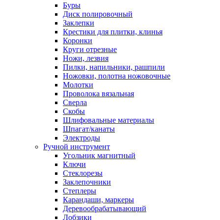
Буры
Диск полировочный
Заклепки
Крестики для плитки, клинья
Коронки
Круги отрезные
Ножи, лезвия
Пилки, напильники, рашпили
Ножовки, полотна ножовочные
Молотки
Проволока вязальная
Сверла
Скобы
Шлифовальные материалы
Шпагат/канаты
Электроды
Ручной инструмент
Угольник магнитный
Ключи
Стеклорезы
Заклепочники
Степлеры
Карандаши, маркеры
Деревообрабатывающий
Лобзики