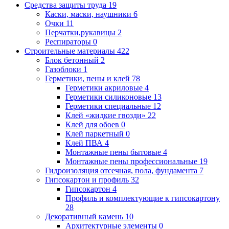
Средства защиты труда
19
Каски, маски, наушники
6
Очки
11
Перчатки,рукавицы
2
Респираторы
0
Строительные материалы
422
Блок бетонный
2
Газоблоки
1
Герметики, пены и клей
78
Герметики акриловые
4
Герметики силиконовые
13
Герметики специальные
12
Клей «жидкие гвозди»
22
Клей для обоев
0
Клей паркетный
0
Клей ПВА
4
Монтажные пены бытовые
4
Монтажные пены профессиональные
19
Гидроизоляция отсечная, пола, фундамента
7
Гипсокартон и профиль
32
Гипсокартон
4
Профиль и комплектующие к гипсокартону
28
Декоративный камень
10
Архитектурные элементы
0