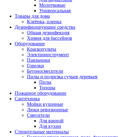
Молотковые
Универсальная
Товары для дома
Клеёнка, пленка
Дезинфицирующие средства
Общая дезинфекция
Химия для бассейнов
Оборудование
Краскопульты
Электроинструмент
Паяльники
Горелки
Бетоносмесители
Пилы и подрезка сучьев деревьев
Пилы
Топоры
Пожарное оборудование
Сантехника
Мойки кухонные
Люки ревизионные
Смесители
Для ванной
Для кухни
Строительные материалы