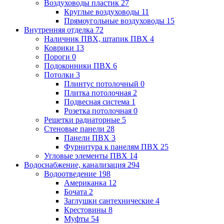
Воздуховоды пластик
27
Круглые воздуховоды
11
Прямоугольные воздуховоды
15
Внутренняя отделка
72
Наличник ПВХ, штапик ПВХ
4
Коврики
13
Пороги
0
Подоконники ПВХ
6
Потолки
3
Плинтус потолочный
0
Плитка потолочная
2
Подвесная система
1
Розетка потолочная
0
Решетки радиаторные
5
Стеновые панели
28
Панели ПВХ
3
Фурнитура к панелям ПВХ
25
Угловые элементы ПВХ
14
Водоснабжение, канализация
294
Водоотведение
198
Американка
12
Бочата
2
Заглушки сантехнические
4
Крестовины
8
Муфты
54