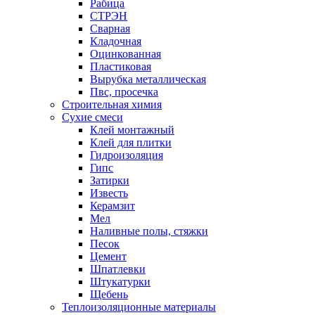
Рабица
СТРЭН
Сварная
Кладочная
Оцинкованная
Пластиковая
Вырубка металлическая
Пвс, просечка
Строительная химия
Сухие смеси
Клей монтажный
Клей для плитки
Гидроизоляция
Гипс
Затирки
Известь
Керамзит
Мел
Наливные полы, стяжки
Песок
Цемент
Шпатлевки
Штукатурки
Щебень
Теплоизоляционные материалы