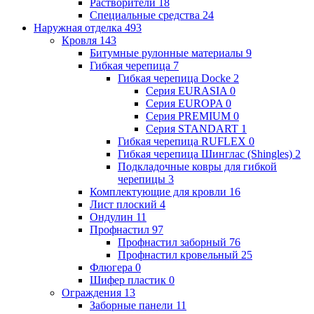
Растворители
18
Специальные средства
24
Наружная отделка
493
Кровля
143
Битумные рулонные материалы
9
Гибкая черепица
7
Гибкая черепица Docke
2
Серия EURASIA
0
Серия EUROPA
0
Серия PREMIUM
0
Серия STANDART
1
Гибкая черепица RUFLEX
0
Гибкая черепица Шинглас (Shingles)
2
Подкладочные ковры для гибкой
черепицы
3
Комплектующие для кровли
16
Лист плоский
4
Ондулин
11
Профнастил
97
Профнастил заборный
76
Профнастил кровельный
25
Флюгера
0
Шифер пластик
0
Ограждения
13
Заборные панели
11