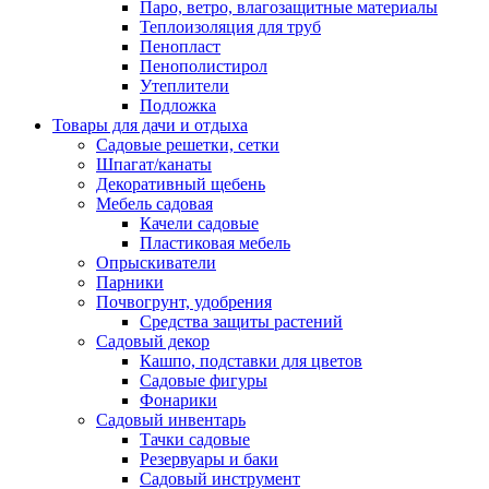
Паро, ветро, влагозащитные материалы
Теплоизоляция для труб
Пенопласт
Пенополистирол
Утеплители
Подложка
Товары для дачи и отдыха
Садовые решетки, сетки
Шпагат/канаты
Декоративный щебень
Мебель садовая
Качели садовые
Пластиковая мебель
Опрыскиватели
Парники
Почвогрунт, удобрения
Средства защиты растений
Садовый декор
Кашпо, подставки для цветов
Садовые фигуры
Фонарики
Садовый инвентарь
Тачки садовые
Резервуары и баки
Садовый инструмент