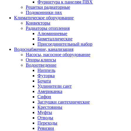
Фурнитура к панелям ПВХ
Решетки радиаторные
Подоконники пвх
Климатическое оборудование
Конвекторы
Радиаторы отопления
Алюминиевые
Биметаллические
Присоединительный набор
Водоснабжение, канализация
Насосы, насосное оборудование
Опоры,клипсы
Водоотведение
Ниппель
Футорка
Бочата
Удлинители сант
Американка
Сифон
Заглушки сантехнические
Крестовины
Муфты
Отводы
Переходы
Ревизии