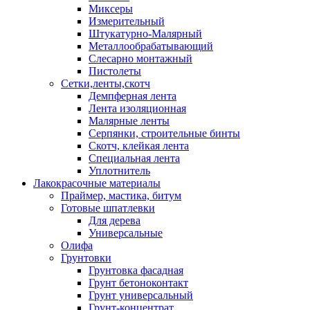
Миксеры
Измерительный
Штукатурно-Малярный
Металлообрабатывающий
Слесарно монтажный
Пистолеты
Сетки,ленты,скотч
Демпферная лента
Лента изоляционная
Малярные ленты
Серпянки, строительные бинты
Скотч, клейкая лента
Специальная лента
Уплотнитель
Лакокрасочные материалы
Праймер, мастика, битум
Готовые шпатлевки
Для дерева
Универсальные
Олифа
Грунтовки
Грунтовка фасадная
Грунт бетоноконтакт
Грунт универсальный
Грунт-концентрат