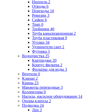
Ниппель
2
Отводы
6
Переходы
10
Ревизии
3
Сифон
6
Трап
0
Тройники
40
Труба канализационная
2
Труба пластиковая
9
Уголки
34
Удлинители сант
2
Футорка
3
Водоочистка
25
Картриджи
20
Корпус фильтра
2
Фильтры для воды
3
Вентили
0
Клапан
2
Краны
23
Манжеты переходные
3
Коллекторы
0
Насосы, насосное оборудование
14
Опоры,клипсы
2
Подводка
24
Лен
3