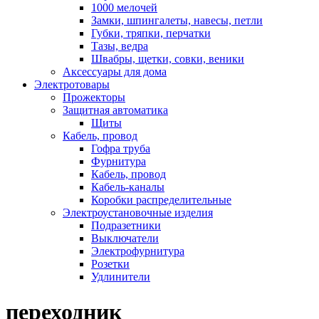
1000 мелочей
Замки, шпингалеты, навесы, петли
Губки, тряпки, перчатки
Тазы, ведра
Швабры, щетки, совки, веники
Аксессуары для дома
Электротовары
Прожекторы
Защитная автоматика
Щиты
Кабель, провод
Гофра труба
Фурнитура
Кабель, провод
Кабель-каналы
Коробки распределительные
Электроустановочные изделия
Подразетники
Выключатели
Электрофурнитура
Розетки
Удлинители
переходник