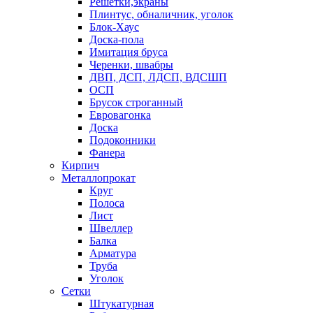
Решетки,экраны
Плинтус, обналичник, уголок
Блок-Хаус
Доска-пола
Имитация бруса
Черенки, швабры
ДВП, ДСП, ЛДСП, ВДСШП
ОСП
Брусок строганный
Евровагонка
Доска
Подоконники
Фанера
Кирпич
Металлопрокат
Круг
Полоса
Лист
Швеллер
Балка
Арматура
Труба
Уголок
Сетки
Штукатурная