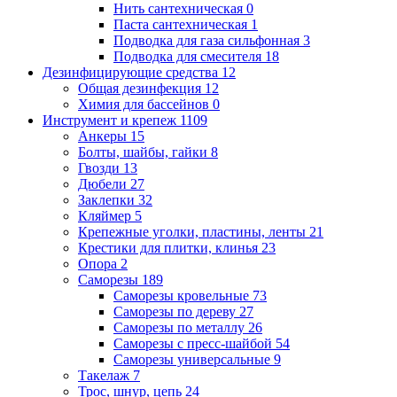
Нить сантехническая
0
Паста сантехническая
1
Подводка для газа сильфонная
3
Подводка для смесителя
18
Дезинфицирующие средства
12
Общая дезинфекция
12
Химия для бассейнов
0
Инструмент и крепеж
1109
Анкеры
15
Болты, шайбы, гайки
8
Гвозди
13
Дюбели
27
Заклепки
32
Кляймер
5
Крепежные уголки, пластины, ленты
21
Крестики для плитки, клинья
23
Опора
2
Саморезы
189
Саморезы кровельные
73
Саморезы по дереву
27
Саморезы по металлу
26
Саморезы с пресс-шайбой
54
Саморезы универсальные
9
Такелаж
7
Трос, шнур, цепь
24