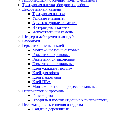
Гидроизоляция отсечная, пола, фундамента
Тротуарная плитка, бордюр, поребрик
Декоративный камень
Тротуарная плитка
Угловые элементы
Архитектурные элементы
Интерьерный камень
Искусственный камень
Шифер и асбоцементная труба
Газоблоки
Герметики, пены и клей
Монтажные пены бытовые
Герметики акриловые
Герметики силиконовые
Герметики специальные
Клей «жидкие гвозди»
Клей для обоев
Клей паркетный
Клей ПВА
Монтажные пены профессиональные
Гипсокартон и профиль
Гипсокартон
Профиль и комплектующие к гипсокартону
Пиломатериалы, изделия из дерева
Сайдинг деревянный