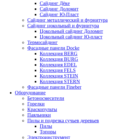
Сайдинг Дёке
Сайдинг Доломит
Сайдинг Ю-Пласт
Сайдинг металлический и фурнитура
Сайдинг цокольный и фурнитура
Цокольный сайдинг Доломит
Цокольный сайдинг Ю-пласт
Термосайдинг
Фасадные панели Docke
Коллекция BERG
Коллекция BURG
Коллекция EDEL
Коллекция FELS
Коллекция STEIN
Коллекция STERN
Фасадные панели Fineber
Оборудование
Бетоносмесители
Горелки
Краскопульты
Паяльники
Пилы и подрезка сучьев деревьев
Пилы
Топоры
Электроинструмент