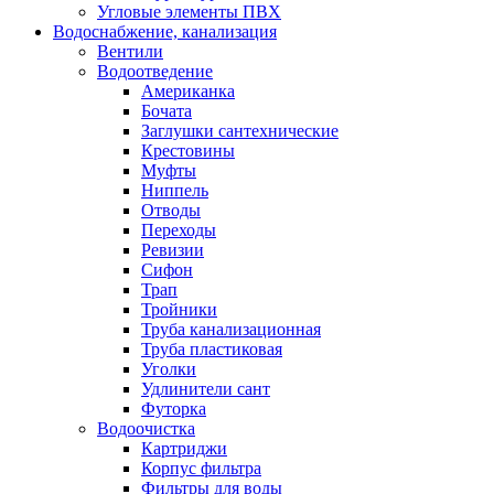
Угловые элементы ПВХ
Водоснабжение, канализация
Вентили
Водоотведение
Американка
Бочата
Заглушки сантехнические
Крестовины
Муфты
Ниппель
Отводы
Переходы
Ревизии
Сифон
Трап
Тройники
Труба канализационная
Труба пластиковая
Уголки
Удлинители сант
Футорка
Водоочистка
Картриджи
Корпус фильтра
Фильтры для воды