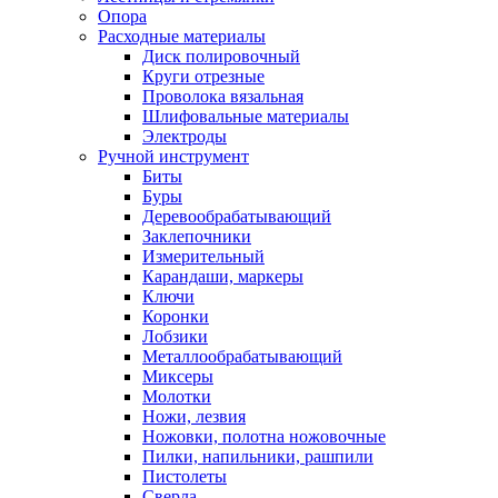
Опора
Расходные материалы
Диск полировочный
Круги отрезные
Проволока вязальная
Шлифовальные материалы
Электроды
Ручной инструмент
Биты
Буры
Деревообрабатывающий
Заклепочники
Измерительный
Карандаши, маркеры
Ключи
Коронки
Лобзики
Металлообрабатывающий
Миксеры
Молотки
Ножи, лезвия
Ножовки, полотна ножовочные
Пилки, напильники, рашпили
Пистолеты
Сверла