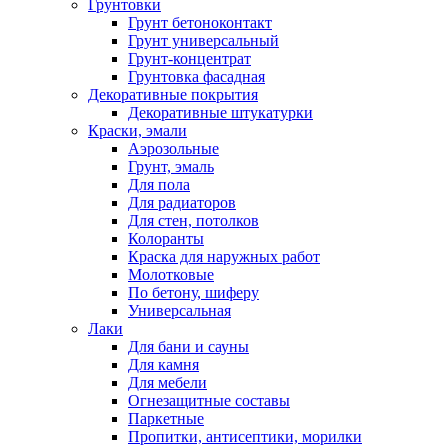
Грунтовки
Грунт бетоноконтакт
Грунт универсальный
Грунт-концентрат
Грунтовка фасадная
Декоративные покрытия
Декоративные штукатурки
Краски, эмали
Аэрозольные
Грунт, эмаль
Для пола
Для радиаторов
Для стен, потолков
Колоранты
Краска для наружных работ
Молотковые
По бетону, шиферу
Универсальная
Лаки
Для бани и сауны
Для камня
Для мебели
Огнезащитные составы
Паркетные
Пропитки, антисептики, морилки