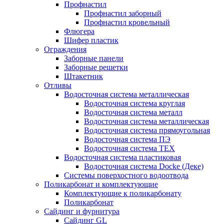
Профнастил
Профнастил заборный
Профнастил кровельный
Флюгера
Шифер пластик
Ограждения
Заборные панели
Заборные решетки
Штакетник
Отливы
Водосточная система металлическая
Водосточная система круглая
Водосточная система металл
Водосточная система металлическая
Водосточная система прямоугольная
Водосточная система ПЭ
Водосточная система ТЕХ
Водосточная система пластиковая
Водосточная система Docke (Деке)
Системы поверхостного водоотвода
Поликарбонат и комплектующие
Комплектующие к поликарбонату
Поликарбонат
Сайдинг и фурнитура
Сайдинг GL