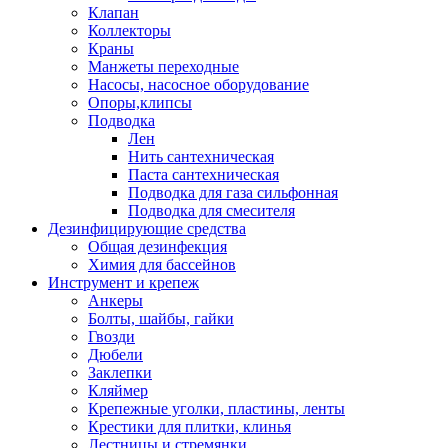
Клапан
Коллекторы
Краны
Манжеты переходные
Насосы, насосное оборудование
Опоры,клипсы
Подводка
Лен
Нить сантехническая
Паста сантехническая
Подводка для газа сильфонная
Подводка для смесителя
Дезинфицирующие средства
Общая дезинфекция
Химия для бассейнов
Инструмент и крепеж
Анкеры
Болты, шайбы, гайки
Гвозди
Дюбели
Заклепки
Кляймер
Крепежные уголки, пластины, ленты
Крестики для плитки, клинья
Лестницы и стремянки