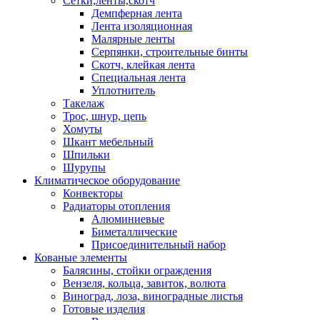
Сетки,ленты,скотч
Демпферная лента
Лента изоляционная
Малярные ленты
Серпянки, строительные бинты
Скотч, клейкая лента
Специальная лента
Уплотнитель
Такелаж
Трос, шнур, цепь
Хомуты
Шкант мебельный
Шпильки
Шурупы
Климатическое оборудование
Конвекторы
Радиаторы отопления
Алюминиевые
Биметаллические
Присоединительный набор
Кованые элементы
Балясины, стойки ограждения
Вензеля, кольца, завиток, волюта
Виноград, лоза, виноградные листья
Готовые изделия