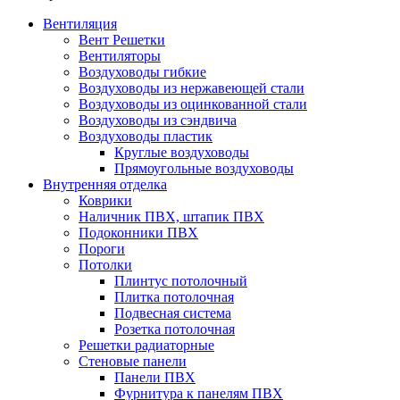
Вентиляция
Вент Решетки
Вентиляторы
Воздуховоды гибкие
Воздуховоды из нержавеющей стали
Воздуховоды из оцинкованной стали
Воздуховоды из сэндвича
Воздуховоды пластик
Круглые воздуховоды
Прямоугольные воздуховоды
Внутренняя отделка
Коврики
Наличник ПВХ, штапик ПВХ
Подоконники ПВХ
Пороги
Потолки
Плинтус потолочный
Плитка потолочная
Подвесная система
Розетка потолочная
Решетки радиаторные
Стеновые панели
Панели ПВХ
Фурнитура к панелям ПВХ