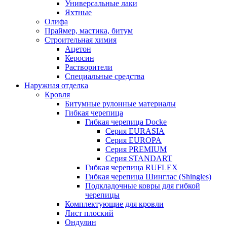
Универсальные лаки
Яхтные
Олифа
Праймер, мастика, битум
Строительная химия
Ацетон
Керосин
Растворители
Специальные средства
Наружная отделка
Кровля
Битумные рулонные материалы
Гибкая черепица
Гибкая черепица Docke
Серия EURASIA
Серия EUROPA
Серия PREMIUM
Серия STANDART
Гибкая черепица RUFLEX
Гибкая черепица Шинглас (Shingles)
Подкладочные ковры для гибкой
черепицы
Комплектующие для кровли
Лист плоский
Ондулин