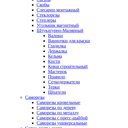
Скобы
Слесарно монтажный
Стеклорезы
Степлеры
Угольник магнитный
Штукатурно-Малярный
Валики
Ванночки для краски
Гладилка
Держалка
Кельма
Кисти
Ковш строительный
Мастерок
Правило
Сеткодержатели
Терки
Шпатели
Саморезы
Саморезы кровельные
Саморезы по дереву
Саморезы по металлу
Саморезы с пресс-шайбой
Саморезы универсальные