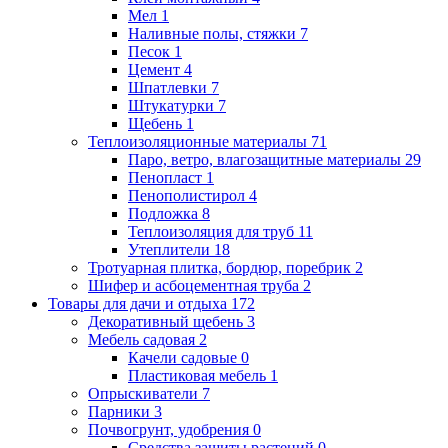
Мел
1
Наливные полы, стяжки
7
Песок
1
Цемент
4
Шпатлевки
7
Штукатурки
7
Щебень
1
Теплоизоляционные материалы
71
Паро, ветро, влагозащитные материалы
29
Пенопласт
1
Пенополистирол
4
Подложка
8
Теплоизоляция для труб
11
Утеплители
18
Тротуарная плитка, бордюр, поребрик
2
Шифер и асбоцементная труба
2
Товары для дачи и отдыха
172
Декоративный щебень
3
Мебель садовая
2
Качели садовые
0
Пластиковая мебель
1
Опрыскиватели
7
Парники
3
Почвогрунт, удобрения
0
Средства защиты растений
0