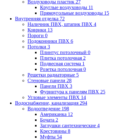
Воздуховоды пластик
27
Круглые воздуховоды
11
Прямоугольные воздуховоды
15
Внутренняя отделка
72
Наличник ПВХ, штапик ПВХ
4
Коврики
13
Пороги
0
Подоконники ПВХ
6
Потолки
3
Плинтус потолочный
0
Плитка потолочная
2
Подвесная система
1
Розетка потолочная
0
Решетки радиаторные
5
Стеновые панели
28
Панели ПВХ
3
Фурнитура к панелям ПВХ
25
Угловые элементы ПВХ
14
Водоснабжение, канализация
294
Водоотведение
198
Американка
12
Бочата
2
Заглушки сантехнические
4
Крестовины
8
Муфты
54