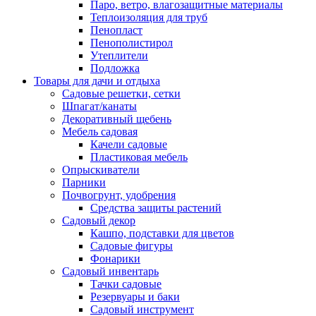
Паро, ветро, влагозащитные материалы
Теплоизоляция для труб
Пенопласт
Пенополистирол
Утеплители
Подложка
Товары для дачи и отдыха
Садовые решетки, сетки
Шпагат/канаты
Декоративный щебень
Мебель садовая
Качели садовые
Пластиковая мебель
Опрыскиватели
Парники
Почвогрунт, удобрения
Средства защиты растений
Садовый декор
Кашпо, подставки для цветов
Садовые фигуры
Фонарики
Садовый инвентарь
Тачки садовые
Резервуары и баки
Садовый инструмент