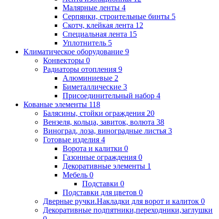
Малярные ленты
4
Серпянки, строительные бинты
5
Скотч, клейкая лента
12
Специальная лента
15
Уплотнитель
5
Климатическое оборудование
9
Конвекторы
0
Радиаторы отопления
9
Алюминиевые
2
Биметаллические
3
Присоединительный набор
4
Кованые элементы
118
Балясины, стойки ограждения
20
Вензеля, кольца, завиток, волюта
38
Виноград, лоза, виноградные листья
3
Готовые изделия
4
Ворота и калитки
0
Газонные ограждения
0
Декоративные элементы
1
Мебель
0
Подставки
0
Подставки для цветов
0
Дверные ручки.Накладки для ворот и калиток
0
Декоративные подпятники,переходники,заглушки
0