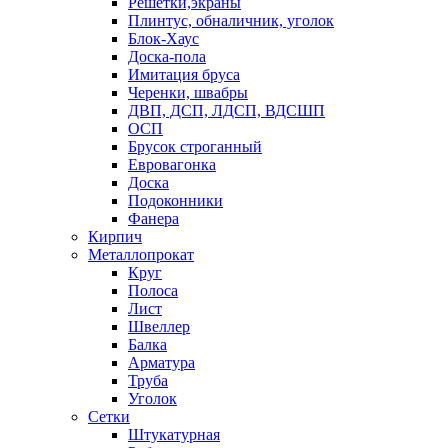
Решетки,экраны
Плинтус, обналичник, уголок
Блок-Хаус
Доска-пола
Имитация бруса
Черенки, швабры
ДВП, ДСП, ЛДСП, ВДСШП
ОСП
Брусок строганный
Евровагонка
Доска
Подоконники
Фанера
Кирпич
Металлопрокат
Круг
Полоса
Лист
Швеллер
Балка
Арматура
Труба
Уголок
Сетки
Штукатурная