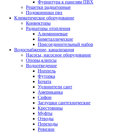
Фурнитура к панелям ПВХ
Решетки радиаторные
Подоконники пвх
Климатическое оборудование
Конвекторы
Радиаторы отопления
Алюминиевые
Биметаллические
Присоединительный набор
Водоснабжение, канализация
Насосы, насосное оборудование
Опоры,клипсы
Водоотведение
Ниппель
Футорка
Бочата
Удлинители сант
Американка
Сифон
Заглушки сантехнические
Крестовины
Муфты
Отводы
Переходы
Ревизии