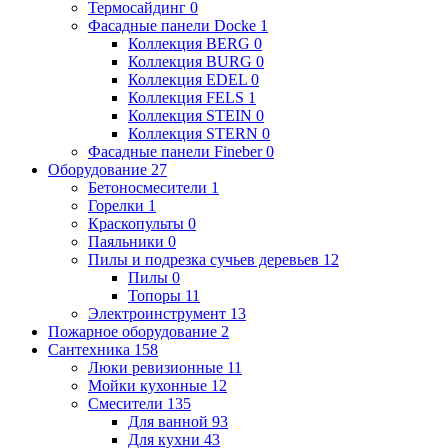
Термосайдинг
0
Фасадные панели Docke
1
Коллекция BERG
0
Коллекция BURG
0
Коллекция EDEL
0
Коллекция FELS
1
Коллекция STEIN
0
Коллекция STERN
0
Фасадные панели Fineber
0
Оборудование
27
Бетоносмесители
1
Горелки
1
Краскопульты
0
Паяльники
0
Пилы и подрезка сучьев деревьев
12
Пилы
0
Топоры
11
Электроинструмент
13
Пожарное оборудование
2
Сантехника
158
Люки ревизионные
11
Мойки кухонные
12
Смесители
135
Для ванной
93
Для кухни
43