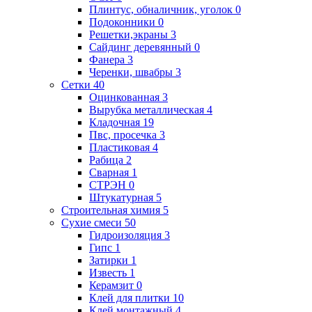
Плинтус, обналичник, уголок
0
Подоконники
0
Решетки,экраны
3
Сайдинг деревянный
0
Фанера
3
Черенки, швабры
3
Сетки
40
Оцинкованная
3
Вырубка металлическая
4
Кладочная
19
Пвс, просечка
3
Пластиковая
4
Рабица
2
Сварная
1
СТРЭН
0
Штукатурная
5
Строительная химия
5
Сухие смеси
50
Гидроизоляция
3
Гипс
1
Затирки
1
Известь
1
Керамзит
0
Клей для плитки
10
Клей монтажный
4