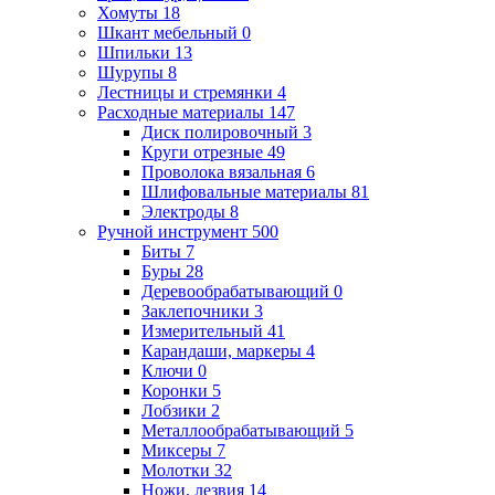
Хомуты
18
Шкант мебельный
0
Шпильки
13
Шурупы
8
Лестницы и стремянки
4
Расходные материалы
147
Диск полировочный
3
Круги отрезные
49
Проволока вязальная
6
Шлифовальные материалы
81
Электроды
8
Ручной инструмент
500
Биты
7
Буры
28
Деревообрабатывающий
0
Заклепочники
3
Измерительный
41
Карандаши, маркеры
4
Ключи
0
Коронки
5
Лобзики
2
Металлообрабатывающий
5
Миксеры
7
Молотки
32
Ножи, лезвия
14