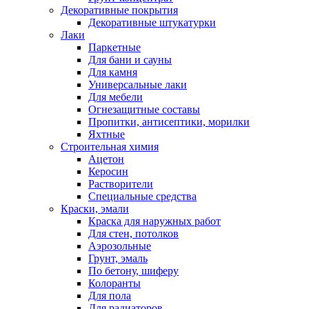
Декоративные покрытия
Декоративные штукатурки
Лаки
Паркетные
Для бани и сауны
Для камня
Универсальные лаки
Для мебели
Огнезащитные составы
Пропитки, антисептики, морилки
Яхтные
Строительная химия
Ацетон
Керосин
Растворители
Специальные средства
Краски, эмали
Краска для наружных работ
Для стен, потолков
Аэрозольные
Грунт, эмаль
По бетону, шиферу
Колоранты
Для пола
Для радиаторов