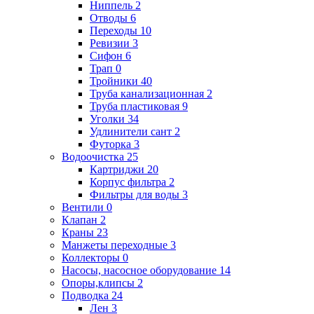
Ниппель
2
Отводы
6
Переходы
10
Ревизии
3
Сифон
6
Трап
0
Тройники
40
Труба канализационная
2
Труба пластиковая
9
Уголки
34
Удлинители сант
2
Футорка
3
Водоочистка
25
Картриджи
20
Корпус фильтра
2
Фильтры для воды
3
Вентили
0
Клапан
2
Краны
23
Манжеты переходные
3
Коллекторы
0
Насосы, насосное оборудование
14
Опоры,клипсы
2
Подводка
24
Лен
3