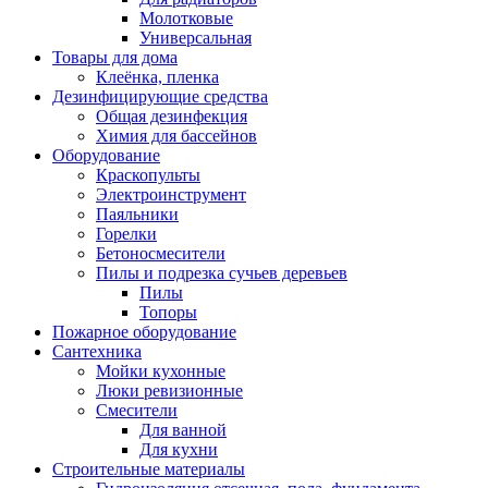
Молотковые
Универсальная
Товары для дома
Клеёнка, пленка
Дезинфицирующие средства
Общая дезинфекция
Химия для бассейнов
Оборудование
Краскопульты
Электроинструмент
Паяльники
Горелки
Бетоносмесители
Пилы и подрезка сучьев деревьев
Пилы
Топоры
Пожарное оборудование
Сантехника
Мойки кухонные
Люки ревизионные
Смесители
Для ванной
Для кухни
Строительные материалы