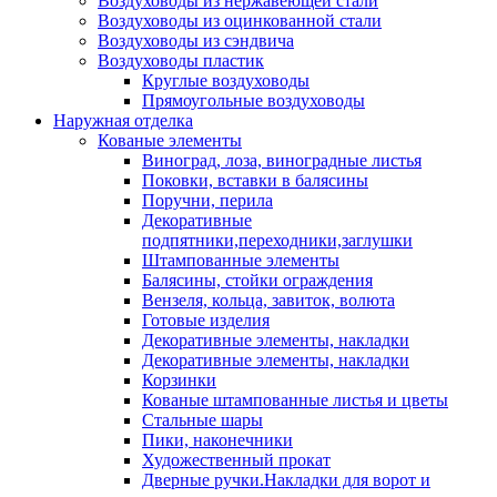
Воздуховоды из нержавеющей стали
Воздуховоды из оцинкованной стали
Воздуховоды из сэндвича
Воздуховоды пластик
Круглые воздуховоды
Прямоугольные воздуховоды
Наружная отделка
Кованые элементы
Виноград, лоза, виноградные листья
Поковки, вставки в балясины
Поручни, перила
Декоративные
подпятники,переходники,заглушки
Штампованные элементы
Балясины, стойки ограждения
Вензеля, кольца, завиток, волюта
Готовые изделия
Декоративные элементы, накладки
Декоративные элементы, накладки
Корзинки
Кованые штампованные листья и цветы
Стальные шары
Пики, наконечники
Художественный прокат
Дверные ручки.Накладки для ворот и