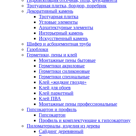
Гидроизоляция отсечная, пола, фундамента
Тротуарная плитка, бордюр, поребрик
Декоративный камень
Тротуарная плитка
Угловые элементы
Архитектурные элементы
Интерьерный камень
Искусственный камень
Шифер и асбоцементная труба
Газоблоки
Герметики, пены и клей
Монтажные пены бытовые
Герметики акриловые
Герметики силиконовые
Герметики специальные
Клей «жидкие гвозди»
Клей для обоев
Клей паркетный
Клей ПВА
Монтажные пены профессиональные
Гипсокартон и профиль
Гипсокартон
Профиль и комплектующие к гипсокартону
Пиломатериалы, изделия из дерева
Сайдинг деревянный