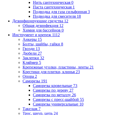
Нить сантехническая
0
Паста сантехническая
1
Подводка для газа сильфонная
3
Подводка для смесителя
18
Дезинфицирующие средства
12
Общая дезинфекция
12
Химия для бассейнов
0
Инструмент и крепеж
1112
Анкеры
15
Болты, шайбы, гайки
8
Гвозди
13
Дюбели
27
Заклепки
32
Кляймер
5
Крепежные уголки, пластины, ленты
21
Крестики для плитки, клинья
23
Опора
2
Саморезы
191
Саморезы кровельные
73
Саморезы по дереву
27
Саморезы по металлу
26
Саморезы с пресс-шайбой
55
Саморезы универсальные
10
Такелаж
7
Трос, шнур, цепь
24