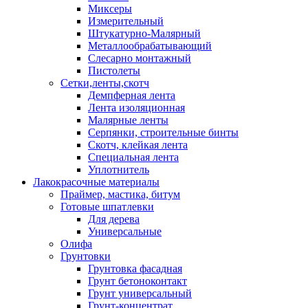
Миксеры
Измерительный
Штукатурно-Малярный
Металлообрабатывающий
Слесарно монтажный
Пистолеты
Сетки,ленты,скотч
Демпферная лента
Лента изоляционная
Малярные ленты
Серпянки, строительные бинты
Скотч, клейкая лента
Специальная лента
Уплотнитель
Лакокрасочные материалы
Праймер, мастика, битум
Готовые шпатлевки
Для дерева
Универсальные
Олифа
Грунтовки
Грунтовка фасадная
Грунт бетоноконтакт
Грунт универсальный
Грунт-концентрат