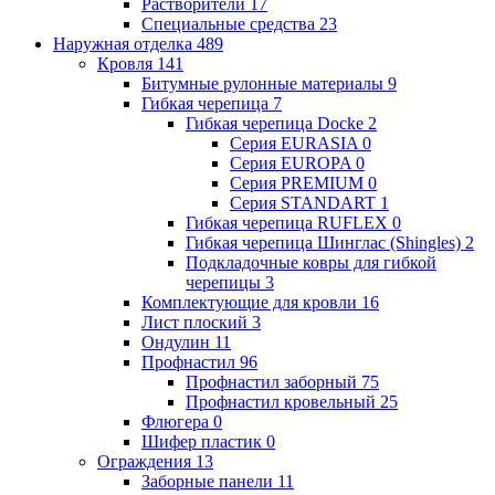
Растворители
17
Специальные средства
23
Наружная отделка
489
Кровля
141
Битумные рулонные материалы
9
Гибкая черепица
7
Гибкая черепица Docke
2
Серия EURASIA
0
Серия EUROPA
0
Серия PREMIUM
0
Серия STANDART
1
Гибкая черепица RUFLEX
0
Гибкая черепица Шинглас (Shingles)
2
Подкладочные ковры для гибкой
черепицы
3
Комплектующие для кровли
16
Лист плоский
3
Ондулин
11
Профнастил
96
Профнастил заборный
75
Профнастил кровельный
25
Флюгера
0
Шифер пластик
0
Ограждения
13
Заборные панели
11