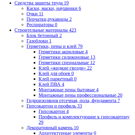
Средства защиты труда
19
Каски, маски, наушники
6
Очки
11
Перчатки,рукавицы
2
Респираторы
0
Строительные материалы
423
Блок бетонный
2
Газоблоки
1
Герметики, пены и клей
79
Герметики акриловые
4
Герметики силиконовые
13
Герметики специальные
12
Клей «жидкие гвозди»
22
Клей для обоев
0
Клей паркетный
0
Клей ПВА
4
Монтажные пены бытовые
4
Монтажные пены профессиональные
20
Гидроизоляция отсечная, пола, фундамента
7
Гипсокартон и профиль
33
Гипсокартон
4
Профиль и комплектующие к гипсокартону
29
Декоративный камень
10
Архитектурные элементы
0