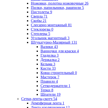
Ножовки, полотна ножовочные
26
Пилки, напильники, рашпили
5
Пистолеты
9
Сверла
71
Скобы
21
Слесарно монтажный
81
Стеклорезы
0
Степлеры
5
Угольник магнитный
3
Штукатурно-Малярный
131
Валики
43
Ванночки для краски
4
Гладилка
3
Держалка
2
Кельма
3
Кисти
33
Ковш строительный
0
Мастерок
7
Правило
4
Сеткодержатели
1
Терки
8
Шпатели
19
Сетки,ленты,скотч
54
Демпферная лента
1
Лента изоляционная
12