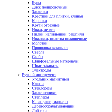
Буры
Диск полировочный
Заклепки
Крестики для плитки, клинья
Коронки
Круги отрезные
Ножи, лезвия
Пилки, напильники, рашпили
Ножовки, полотна ножовочные
Молотки
Проволока вязальная
Сверла
Скобы
Шлифовальные материалы
Шпагат/канаты
Электроды
Ручной инструмент
Угольник магнитный
Ключи
Стеклорезы
Заклепочники
Степлеры
Карандаши, маркеры
Деревообрабатывающий
Лобзики