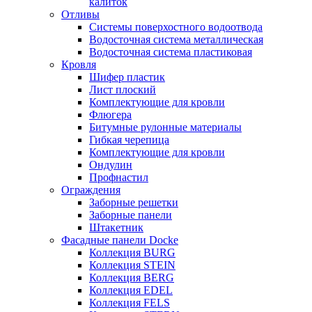
калиток
Отливы
Системы поверхостного водоотвода
Водосточная система металлическая
Водосточная система пластиковая
Кровля
Шифер пластик
Лист плоский
Комплектующие для кровли
Флюгера
Битумные рулонные материалы
Гибкая черепица
Комплектующие для кровли
Ондулин
Профнастил
Ограждения
Заборные решетки
Заборные панели
Штакетник
Фасадные панели Docke
Коллекция BURG
Коллекция STEIN
Коллекция BERG
Коллекция EDEL
Коллекция FELS