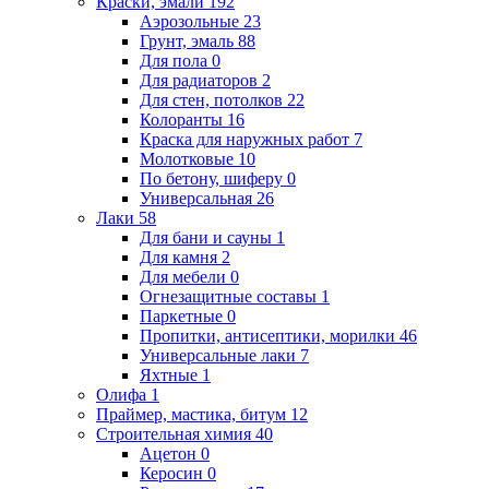
Краски, эмали
192
Аэрозольные
23
Грунт, эмаль
88
Для пола
0
Для радиаторов
2
Для стен, потолков
22
Колоранты
16
Краска для наружных работ
7
Молотковые
10
По бетону, шиферу
0
Универсальная
26
Лаки
58
Для бани и сауны
1
Для камня
2
Для мебели
0
Огнезащитные составы
1
Паркетные
0
Пропитки, антисептики, морилки
46
Универсальные лаки
7
Яхтные
1
Олифа
1
Праймер, мастика, битум
12
Строительная химия
40
Ацетон
0
Керосин
0