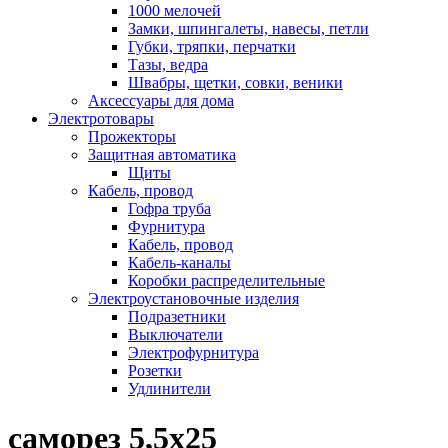
1000 мелочей
Замки, шпингалеты, навесы, петли
Губки, тряпки, перчатки
Тазы, ведра
Швабры, щетки, совки, веники
Аксессуары для дома
Электротовары
Прожекторы
Защитная автоматика
Щиты
Кабель, провод
Гофра труба
Фурнитура
Кабель, провод
Кабель-каналы
Коробки распределительные
Электроустановочные изделия
Подразетники
Выключатели
Электрофурнитура
Розетки
Удлинители
саморез 5,5х25