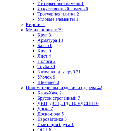
Интерьерный камень
1
Искусственный камень
6
Тротуарная плитка
2
Угловые элементы
1
Кирпич
1
Металлопрокат
79
Круг
3
Арматура
13
Балка
0
Круг
0
Лист
4
Полоса
2
Труба
30
Заглушки для труб
21
Уголок
9
Швеллер
0
Пиломатериалы, изделия из дерева
42
Блок-Хаус
2
Брусок строганный
7
ДВП, ДСП, ЛДСП, ВДСШП
0
Доска
7
Доска-пола
5
Евровагонка
5
Имитация бруса
1
ОСП
6