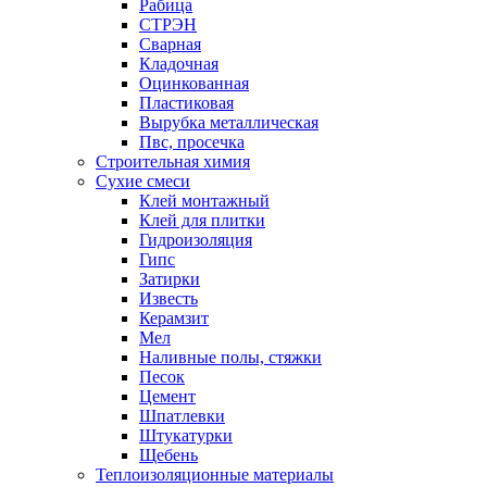
Рабица
СТРЭН
Сварная
Кладочная
Оцинкованная
Пластиковая
Вырубка металлическая
Пвс, просечка
Строительная химия
Сухие смеси
Клей монтажный
Клей для плитки
Гидроизоляция
Гипс
Затирки
Известь
Керамзит
Мел
Наливные полы, стяжки
Песок
Цемент
Шпатлевки
Штукатурки
Щебень
Теплоизоляционные материалы