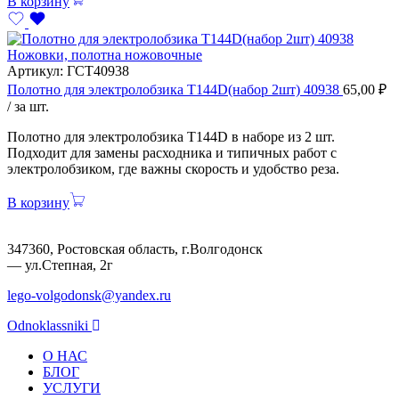
В корзину
Ножовки, полотна ножовочные
Артикул:
ГСТ40938
Полотно для электролобзика Т144D(набор 2шт) 40938
65,00
₽
/ за шт.
Полотно для электролобзика Т144D в наборе из 2 шт.
Подходит для замены расходника и типичных работ с
электролобзиком, где важны скорость и удобство реза.
В корзину
347360, Ростовская область, г.Волгодонск
— ул.Степная, 2г
lego-volgodonsk@yandex.ru
Odnoklassniki
О НАС
БЛОГ
УСЛУГИ