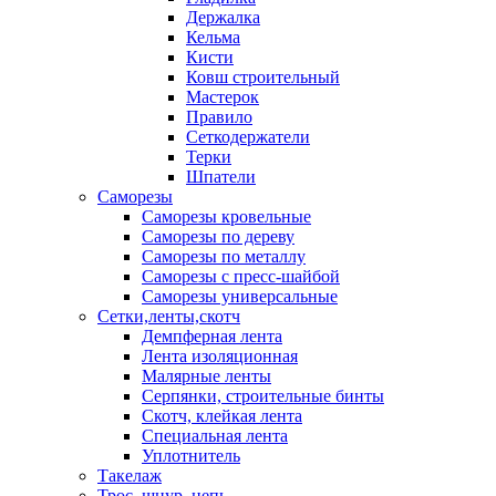
Держалка
Кельма
Кисти
Ковш строительный
Мастерок
Правило
Сеткодержатели
Терки
Шпатели
Саморезы
Саморезы кровельные
Саморезы по дереву
Саморезы по металлу
Саморезы с пресс-шайбой
Саморезы универсальные
Сетки,ленты,скотч
Демпферная лента
Лента изоляционная
Малярные ленты
Серпянки, строительные бинты
Скотч, клейкая лента
Специальная лента
Уплотнитель
Такелаж
Трос, шнур, цепь