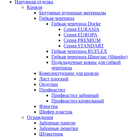
Наружная отделка
Кровля
Битумные рулонные материалы
Гибкая черепица
Гибкая черепица Docke
Серия EURASIA
Серия EUROPA
Серия PREMIUM
Серия STANDART
Гибкая черепица RUFLEX
Гибкая черепица Шинглас (Shingles)
Подкладочные ковры для гибкой
черепицы
Комплектующие для кровли
Лист плоский
Ондулин
Профнастил
Профнастил заборный
Профнастил кровельный
Флюгера
Шифер пластик
Ограждения
Заборные панели
Заборные решетки
Штакетник