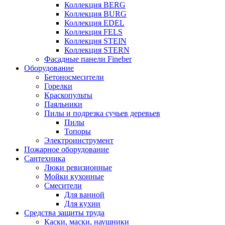
Коллекция BERG
Коллекция BURG
Коллекция EDEL
Коллекция FELS
Коллекция STEIN
Коллекция STERN
Фасадные панели Fineber
Оборудование
Бетоносмесители
Горелки
Краскопульты
Паяльники
Пилы и подрезка сучьев деревьев
Пилы
Топоры
Электроинструмент
Пожарное оборудование
Сантехника
Люки ревизионные
Мойки кухонные
Смесители
Для ванной
Для кухни
Средства защиты труда
Каски, маски, наушники