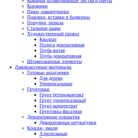
Кованые штампованные листья и цветы
Корзинки
Пики, наконечники
Поковки, вставки в балясины
Поручни, перила
Стальные шары
Художественный прокат
Квадрат
Полоса декоративная
Труба витая
Труба декоративная
Штампованные элементы
Лакокрасочные материалы
Готовые шпатлевки
Для дерева
Универсальные
Грунтовки
Грунт бетоноконтакт
Грунт универсальный
Грунт-концентрат
Грунтовка фасадная
Декоративные покрытия
Декоративные штукатурки
Краски, эмали
Аэрозольные