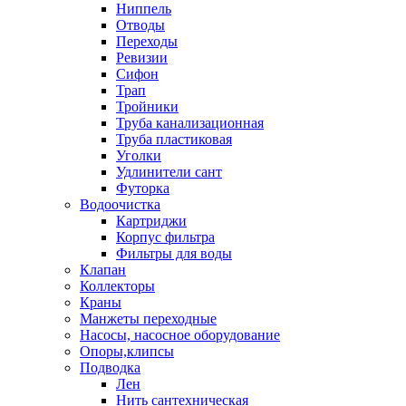
Ниппель
Отводы
Переходы
Ревизии
Сифон
Трап
Тройники
Труба канализационная
Труба пластиковая
Уголки
Удлинители сант
Футорка
Водоочистка
Картриджи
Корпус фильтра
Фильтры для воды
Клапан
Коллекторы
Краны
Манжеты переходные
Насосы, насосное оборудование
Опоры,клипсы
Подводка
Лен
Нить сантехническая