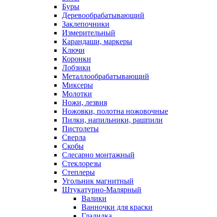
Буры
Деревообрабатывающий
Заклепочники
Измерительный
Карандаши, маркеры
Ключи
Коронки
Лобзики
Металлообрабатывающий
Миксеры
Молотки
Ножи, лезвия
Ножовки, полотна ножовочные
Пилки, напильники, рашпили
Пистолеты
Сверла
Скобы
Слесарно монтажный
Стеклорезы
Степлеры
Угольник магнитный
Штукатурно-Малярный
Валики
Ванночки для краски
Гладилка