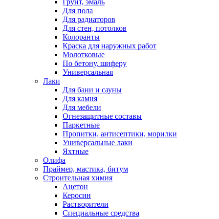
Грунт, эмаль
Для пола
Для радиаторов
Для стен, потолков
Колоранты
Краска для наружных работ
Молотковые
По бетону, шиферу
Универсальная
Лаки
Для бани и сауны
Для камня
Для мебели
Огнезащитные составы
Паркетные
Пропитки, антисептики, морилки
Универсальные лаки
Яхтные
Олифа
Праймер, мастика, битум
Строительная химия
Ацетон
Керосин
Растворители
Специальные средства