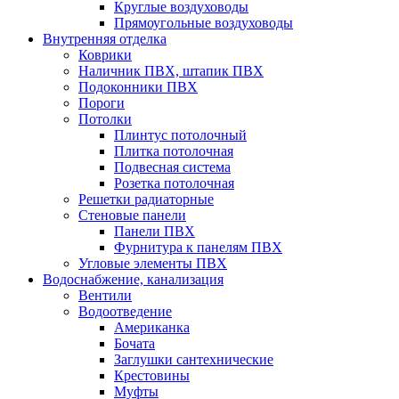
Круглые воздуховоды
Прямоугольные воздуховоды
Внутренняя отделка
Коврики
Наличник ПВХ, штапик ПВХ
Подоконники ПВХ
Пороги
Потолки
Плинтус потолочный
Плитка потолочная
Подвесная система
Розетка потолочная
Решетки радиаторные
Стеновые панели
Панели ПВХ
Фурнитура к панелям ПВХ
Угловые элементы ПВХ
Водоснабжение, канализация
Вентили
Водоотведение
Американка
Бочата
Заглушки сантехнические
Крестовины
Муфты