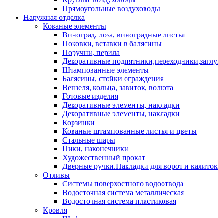
Прямоугольные воздуховоды
Наружная отделка
Кованые элементы
Виноград, лоза, виноградные листья
Поковки, вставки в балясины
Поручни, перила
Декоративные подпятники,переходники,загл
Штампованные элементы
Балясины, стойки ограждения
Вензеля, кольца, завиток, волюта
Готовые изделия
Декоративные элементы, накладки
Декоративные элементы, накладки
Корзинки
Кованые штампованные листья и цветы
Стальные шары
Пики, наконечники
Художественный прокат
Дверные ручки.Накладки для ворот и калиток
Отливы
Системы поверхостного водоотвода
Водосточная система металлическая
Водосточная система пластиковая
Кровля