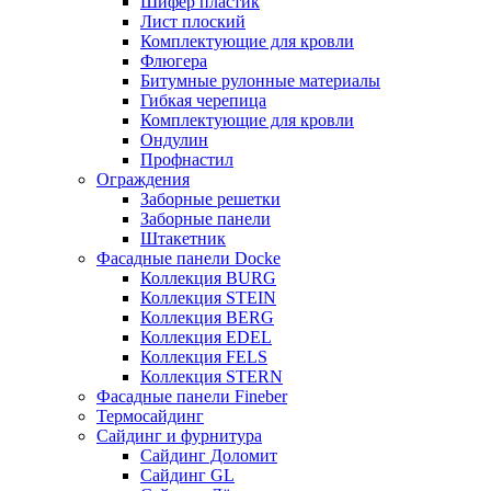
Шифер пластик
Лист плоский
Комплектующие для кровли
Флюгера
Битумные рулонные материалы
Гибкая черепица
Комплектующие для кровли
Ондулин
Профнастил
Ограждения
Заборные решетки
Заборные панели
Штакетник
Фасадные панели Docke
Коллекция BURG
Коллекция STEIN
Коллекция BERG
Коллекция EDEL
Коллекция FELS
Коллекция STERN
Фасадные панели Fineber
Термосайдинг
Сайдинг и фурнитура
Сайдинг Доломит
Сайдинг GL