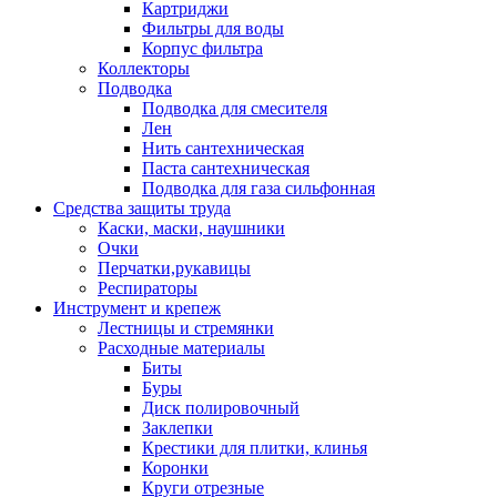
Картриджи
Фильтры для воды
Корпус фильтра
Коллекторы
Подводка
Подводка для смесителя
Лен
Нить сантехническая
Паста сантехническая
Подводка для газа сильфонная
Средства защиты труда
Каски, маски, наушники
Очки
Перчатки,рукавицы
Респираторы
Инструмент и крепеж
Лестницы и стремянки
Расходные материалы
Биты
Буры
Диск полировочный
Заклепки
Крестики для плитки, клинья
Коронки
Круги отрезные