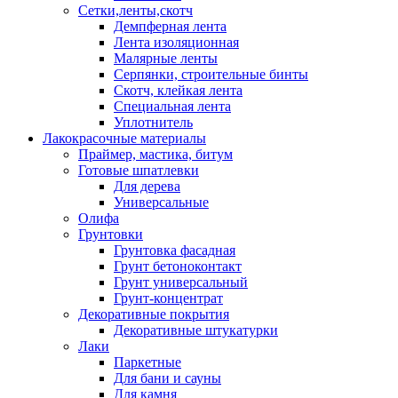
Сетки,ленты,скотч
Демпферная лента
Лента изоляционная
Малярные ленты
Серпянки, строительные бинты
Скотч, клейкая лента
Специальная лента
Уплотнитель
Лакокрасочные материалы
Праймер, мастика, битум
Готовые шпатлевки
Для дерева
Универсальные
Олифа
Грунтовки
Грунтовка фасадная
Грунт бетоноконтакт
Грунт универсальный
Грунт-концентрат
Декоративные покрытия
Декоративные штукатурки
Лаки
Паркетные
Для бани и сауны
Для камня