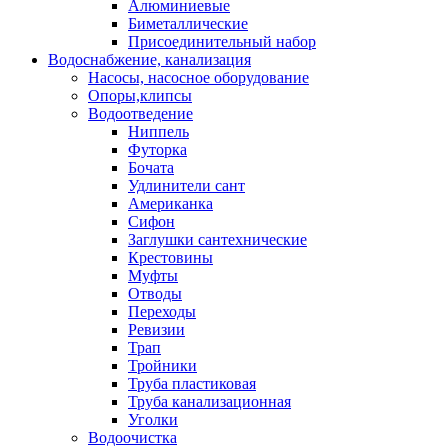
Алюминиевые
Биметаллические
Присоединительный набор
Водоснабжение, канализация
Насосы, насосное оборудование
Опоры,клипсы
Водоотведение
Ниппель
Футорка
Бочата
Удлинители сант
Американка
Сифон
Заглушки сантехнические
Крестовины
Муфты
Отводы
Переходы
Ревизии
Трап
Тройники
Труба пластиковая
Труба канализационная
Уголки
Водоочистка