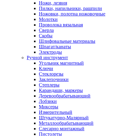
Ножи, лезвия
Пилки, напильники, рашпили
Ножовки, полотна ножовочные
Молотки
Проволока вязальная
Сверла
Скобы
Шлифовальные материалы
Шпагат/канаты
Электроды
Ручной инструмент
Угольник магнитный
Ключи
Стеклорезы
Заклепочники
Степлеры
Карандаши, маркеры
Деревообрабатывающий
Лобзики
Миксеры
Измерительный
Штукатурно-Малярный
Металлообрабатывающий
Слесарно монтажный
Пистолеты