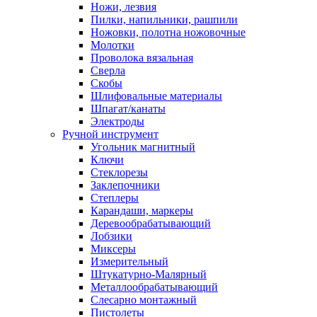
Ножи, лезвия
Пилки, напильники, рашпили
Ножовки, полотна ножовочные
Молотки
Проволока вязальная
Сверла
Скобы
Шлифовальные материалы
Шпагат/канаты
Электроды
Ручной инструмент
Угольник магнитный
Ключи
Стеклорезы
Заклепочники
Степлеры
Карандаши, маркеры
Деревообрабатывающий
Лобзики
Миксеры
Измерительный
Штукатурно-Малярный
Металлообрабатывающий
Слесарно монтажный
Пистолеты