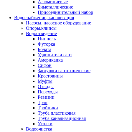
Алюминиевые
Биметаллические
Присоединительный набор
Водоснабжение, канализация
Насосы, насосное оборудование
Опоры,клипсы
Водоотведение
Ниппель
Футорка
Бочата
Удлинители сант
Американка
Сифон
Заглушки сантехнические
Крестовины
Муфты
Отводы
Переходы
Ревизии
Трап
Тройники
Труба пластиковая
Труба канализационная
Уголки
Водоочистка