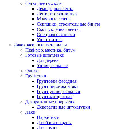
Сетки,ленты,скотч
Демпферная лента
Лента изоляционная
Малярные ленты
Серпянки, строительные бинты
Скотч, клейкая лента
Специальная лента
Уплотнитель
Лакокрасочные материалы
Праймер, мастика, битум
Готовые шпатлевки
Для дерева
Универсальные
Олифа
Грунтовки
Грунтовка фасадная
Грунт бетоноконтакт
Грунт универсальный
Грунт-концентрат
Декоративные покрытия
Декоративные штукатурки
Лаки
Паркетные
Для бани и сауны
Для камня