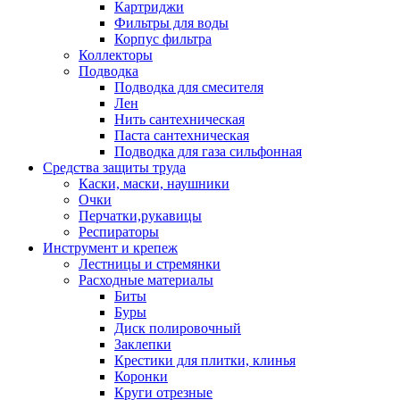
Картриджи
Фильтры для воды
Корпус фильтра
Коллекторы
Подводка
Подводка для смесителя
Лен
Нить сантехническая
Паста сантехническая
Подводка для газа сильфонная
Средства защиты труда
Каски, маски, наушники
Очки
Перчатки,рукавицы
Респираторы
Инструмент и крепеж
Лестницы и стремянки
Расходные материалы
Биты
Буры
Диск полировочный
Заклепки
Крестики для плитки, клинья
Коронки
Круги отрезные