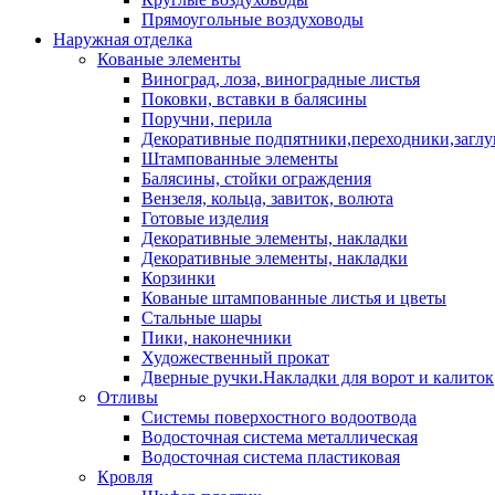
Прямоугольные воздуховоды
Наружная отделка
Кованые элементы
Виноград, лоза, виноградные листья
Поковки, вставки в балясины
Поручни, перила
Декоративные подпятники,переходники,загл
Штампованные элементы
Балясины, стойки ограждения
Вензеля, кольца, завиток, волюта
Готовые изделия
Декоративные элементы, накладки
Декоративные элементы, накладки
Корзинки
Кованые штампованные листья и цветы
Стальные шары
Пики, наконечники
Художественный прокат
Дверные ручки.Накладки для ворот и калиток
Отливы
Системы поверхостного водоотвода
Водосточная система металлическая
Водосточная система пластиковая
Кровля