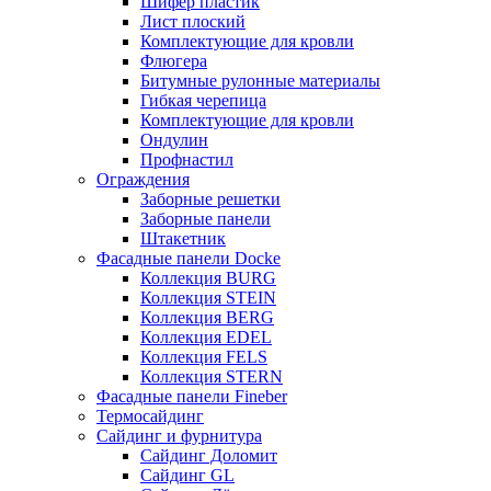
Шифер пластик
Лист плоский
Комплектующие для кровли
Флюгера
Битумные рулонные материалы
Гибкая черепица
Комплектующие для кровли
Ондулин
Профнастил
Ограждения
Заборные решетки
Заборные панели
Штакетник
Фасадные панели Docke
Коллекция BURG
Коллекция STEIN
Коллекция BERG
Коллекция EDEL
Коллекция FELS
Коллекция STERN
Фасадные панели Fineber
Термосайдинг
Сайдинг и фурнитура
Сайдинг Доломит
Сайдинг GL