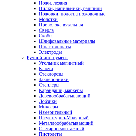
Ножи, лезвия
Пилки, напильники, рашпили
Ножовки, полотна ножовочные
Молотки
Проволока вязальная
Сверла
Скобы
Шлифовальные материалы
Шпагат/канаты
Электроды
Ручной инструмент
Угольник магнитный
Ключи
Стеклорезы
Заклепочники
Степлеры
Карандаши, маркеры
Деревообрабатывающий
Лобзики
Миксеры
Измерительный
Штукатурно-Малярный
Металлообрабатывающий
Слесарно монтажный
Пистолеты