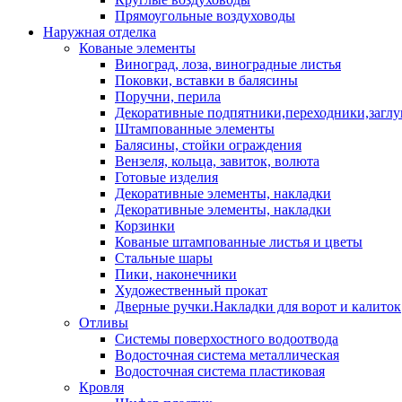
Прямоугольные воздуховоды
Наружная отделка
Кованые элементы
Виноград, лоза, виноградные листья
Поковки, вставки в балясины
Поручни, перила
Декоративные подпятники,переходники,загл
Штампованные элементы
Балясины, стойки ограждения
Вензеля, кольца, завиток, волюта
Готовые изделия
Декоративные элементы, накладки
Декоративные элементы, накладки
Корзинки
Кованые штампованные листья и цветы
Стальные шары
Пики, наконечники
Художественный прокат
Дверные ручки.Накладки для ворот и калиток
Отливы
Системы поверхостного водоотвода
Водосточная система металлическая
Водосточная система пластиковая
Кровля