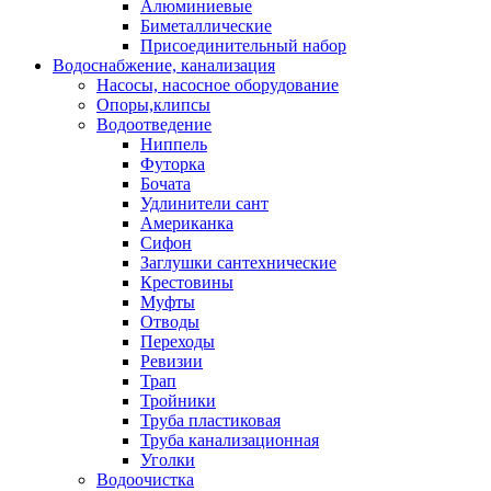
Алюминиевые
Биметаллические
Присоединительный набор
Водоснабжение, канализация
Насосы, насосное оборудование
Опоры,клипсы
Водоотведение
Ниппель
Футорка
Бочата
Удлинители сант
Американка
Сифон
Заглушки сантехнические
Крестовины
Муфты
Отводы
Переходы
Ревизии
Трап
Тройники
Труба пластиковая
Труба канализационная
Уголки
Водоочистка