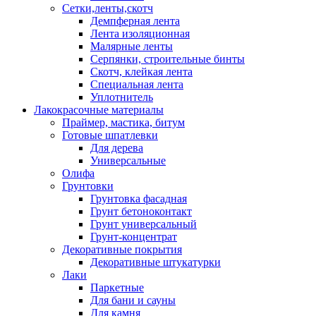
Сетки,ленты,скотч
Демпферная лента
Лента изоляционная
Малярные ленты
Серпянки, строительные бинты
Скотч, клейкая лента
Специальная лента
Уплотнитель
Лакокрасочные материалы
Праймер, мастика, битум
Готовые шпатлевки
Для дерева
Универсальные
Олифа
Грунтовки
Грунтовка фасадная
Грунт бетоноконтакт
Грунт универсальный
Грунт-концентрат
Декоративные покрытия
Декоративные штукатурки
Лаки
Паркетные
Для бани и сауны
Для камня