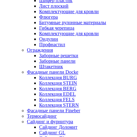
Шифер пластик
Лист плоский
Комплектующие для кровли
Флюгера
Битумные рулонные материалы
Гибкая черепица
Комплектующие для кровли
Ондулин
Профнастил
Ограждения
Заборные решетки
Заборные панели
Штакетник
Фасадные панели Docke
Коллекция BURG
Коллекция STEIN
Коллекция BERG
Коллекция EDEL
Коллекция FELS
Коллекция STERN
Фасадные панели Fineber
Термосайдинг
Сайдинг и фурнитура
Сайдинг Доломит
Сайдинг GL