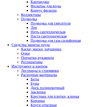
Картриджи
Фильтры для воды
Корпус фильтра
Коллекторы
Подводка
Подводка для смесителя
Лен
Нить сантехническая
Паста сантехническая
Подводка для газа сильфонная
Средства защиты труда
Каски, маски, наушники
Очки
Перчатки,рукавицы
Респираторы
Инструмент и крепеж
Лестницы и стремянки
Расходные материалы
Биты
Буры
Диск полировочный
Заклепки
Крестики для плитки, клинья
Коронки
Круги отрезные