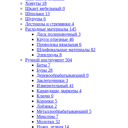
Хомуты
18
Шкант мебельный
0
Шпильки
13
Шурупы
6
Лестницы и стремянки
4
Расходные материалы
145
Диск полировочный
3
Круги отрезные
46
Проволока вязальная
6
Шлифовальные материалы
82
Электроды
8
Ручной инструмент
504
Биты
7
Буры
28
Деревообрабатывающий
0
Заклепочники
3
Измерительный
41
Карандаши, маркеры
4
Ключи
0
Коронки
5
Лобзики
2
Металлообрабатывающий
5
Миксеры
7
Молотки
32
Ножи, лезвия
14