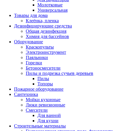
Молотковые
Универсальная
Товары для дома
Клеёнка, пленка
Дезинфицирующие средства
Общая дезинфекция
Химия для бассейнов
Оборудование
Краскопульты
Электроинструмент
Паяльники
Горелки
Бетоносмесители
Пилы и подрезка сучьев деревьев
Пилы
Топоры
Пожарное оборудование
Сантехника
Мойки кухонные
Люки ревизионные
Смесители
Для ванной
Для кухни
Строительные материалы