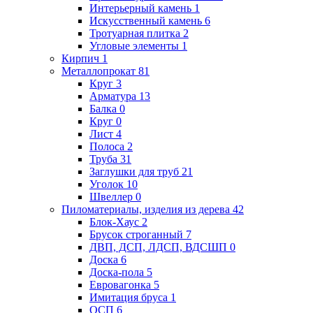
Интерьерный камень
1
Искусственный камень
6
Тротуарная плитка
2
Угловые элементы
1
Кирпич
1
Металлопрокат
81
Круг
3
Арматура
13
Балка
0
Круг
0
Лист
4
Полоса
2
Труба
31
Заглушки для труб
21
Уголок
10
Швеллер
0
Пиломатериалы, изделия из дерева
42
Блок-Хаус
2
Брусок строганный
7
ДВП, ДСП, ЛДСП, ВДСШП
0
Доска
6
Доска-пола
5
Евровагонка
5
Имитация бруса
1
ОСП
6