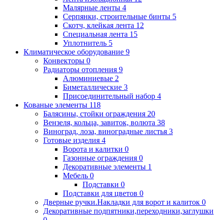
Малярные ленты
4
Серпянки, строительные бинты
5
Скотч, клейкая лента
12
Специальная лента
15
Уплотнитель
5
Климатическое оборудование
9
Конвекторы
0
Радиаторы отопления
9
Алюминиевые
2
Биметаллические
3
Присоединительный набор
4
Кованые элементы
118
Балясины, стойки ограждения
20
Вензеля, кольца, завиток, волюта
38
Виноград, лоза, виноградные листья
3
Готовые изделия
4
Ворота и калитки
0
Газонные ограждения
0
Декоративные элементы
1
Мебель
0
Подставки
0
Подставки для цветов
0
Дверные ручки.Накладки для ворот и калиток
0
Декоративные подпятники,переходники,заглушки
0