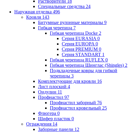
Растворители
18
Специальные средства
24
Наружная отделка
496
Кровля
143
Битумные рулонные материалы
9
Гибкая черепица
7
Гибкая черепица Docke
2
Серия EURASIA
0
Серия EUROPA
0
Серия PREMIUM
0
Серия STANDART
1
Гибкая черепица RUFLEX
0
Гибкая черепица Шинглас (Shingles)
2
Подкладочные ковры для гибкой
черепицы
3
Комплектующие для кровли
16
Лист плоский
4
Ондулин
11
Профнастил
97
Профнастил заборный
76
Профнастил кровельный
25
Флюгера
0
Шифер пластик
0
Ограждения
14
Заборные панели
12