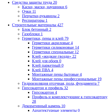
Средства защиты труда
20
Каски, маски, наушники
6
Очки
11
Перчатки,рукавицы
2
Респираторы
1
Строительные материалы
427
Блок бетонный
2
Газоблоки
1
Герметики, пены и клей
79
Герметики акриловые
4
Герметики силиконовые
14
Герметики специальные
12
Клей «жидкие гвозди»
22
Клей для обоев
0
Клей паркетный
0
Клей ПВА
4
Монтажные пены бытовые
4
Монтажные пены профессиональные
19
Гидроизоляция отсечная, пола, фундамента
7
Гипсокартон и профиль
32
Гипсокартон
4
Профиль и комплектующие к гипсокартону
28
Декоративный камень
10
Архитектурные элементы
0