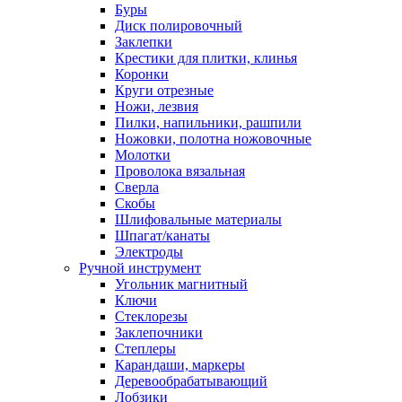
Буры
Диск полировочный
Заклепки
Крестики для плитки, клинья
Коронки
Круги отрезные
Ножи, лезвия
Пилки, напильники, рашпили
Ножовки, полотна ножовочные
Молотки
Проволока вязальная
Сверла
Скобы
Шлифовальные материалы
Шпагат/канаты
Электроды
Ручной инструмент
Угольник магнитный
Ключи
Стеклорезы
Заклепочники
Степлеры
Карандаши, маркеры
Деревообрабатывающий
Лобзики