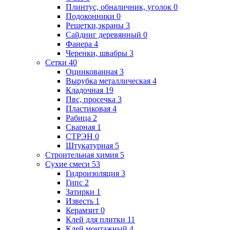
Плинтус, обналичник, уголок
0
Подоконники
0
Решетки,экраны
3
Сайдинг деревянный
0
Фанера
4
Черенки, швабры
3
Сетки
40
Оцинкованная
3
Вырубка металлическая
4
Кладочная
19
Пвс, просечка
3
Пластиковая
4
Рабица
2
Сварная
1
СТРЭН
0
Штукатурная
5
Строительная химия
5
Сухие смеси
53
Гидроизоляция
3
Гипс
2
Затирки
1
Известь
1
Керамзит
0
Клей для плитки
11
Клей монтажный
4