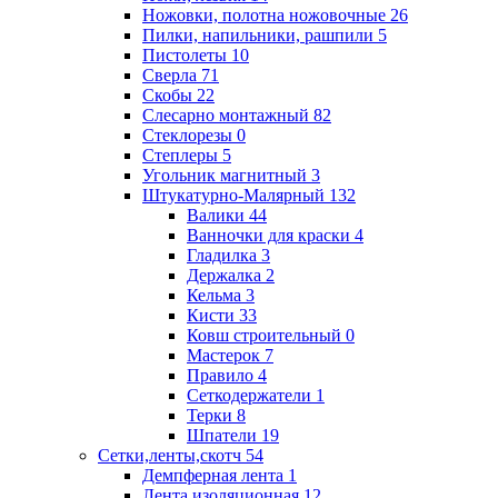
Ножовки, полотна ножовочные
26
Пилки, напильники, рашпили
5
Пистолеты
10
Сверла
71
Скобы
22
Слесарно монтажный
82
Стеклорезы
0
Степлеры
5
Угольник магнитный
3
Штукатурно-Малярный
132
Валики
44
Ванночки для краски
4
Гладилка
3
Держалка
2
Кельма
3
Кисти
33
Ковш строительный
0
Мастерок
7
Правило
4
Сеткодержатели
1
Терки
8
Шпатели
19
Сетки,ленты,скотч
54
Демпферная лента
1
Лента изоляционная
12