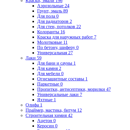
Краски, эмали
196
Аэрозольные
24
Грунт, эмаль
89
Для пола
0
Для радиаторов
2
Для стен, потолков
22
Колоранты
16
Краска для наружных работ
7
Молотковые
11
По бетону, шиферу
0
Универсальная
27
Лаки
59
Для бани и сауны
1
Для камня
2
Для мебели
0
Огнезащитные составы
1
Паркетные
0
Пропитки, антисептики, морилки
47
Универсальные лаки
7
Яхтные
1
Олифа
1
Праймер, мастика, битум
12
Строительная химия
42
Ацетон
0
Керосин
0