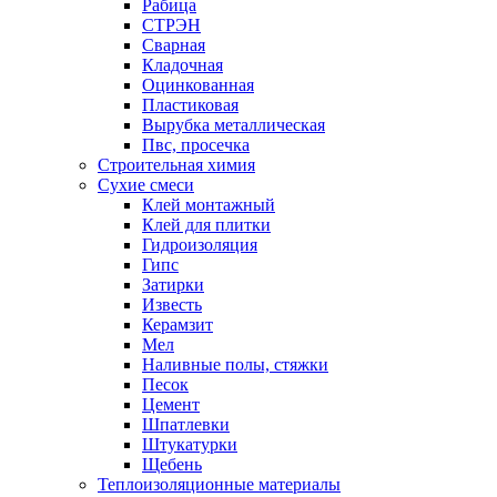
Рабица
СТРЭН
Сварная
Кладочная
Оцинкованная
Пластиковая
Вырубка металлическая
Пвс, просечка
Строительная химия
Сухие смеси
Клей монтажный
Клей для плитки
Гидроизоляция
Гипс
Затирки
Известь
Керамзит
Мел
Наливные полы, стяжки
Песок
Цемент
Шпатлевки
Штукатурки
Щебень
Теплоизоляционные материалы