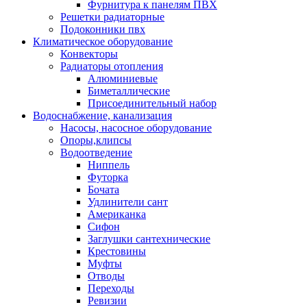
Фурнитура к панелям ПВХ
Решетки радиаторные
Подоконники пвх
Климатическое оборудование
Конвекторы
Радиаторы отопления
Алюминиевые
Биметаллические
Присоединительный набор
Водоснабжение, канализация
Насосы, насосное оборудование
Опоры,клипсы
Водоотведение
Ниппель
Футорка
Бочата
Удлинители сант
Американка
Сифон
Заглушки сантехнические
Крестовины
Муфты
Отводы
Переходы
Ревизии