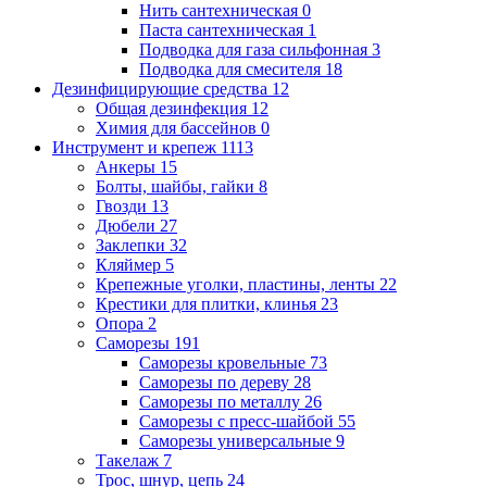
Нить сантехническая
0
Паста сантехническая
1
Подводка для газа сильфонная
3
Подводка для смесителя
18
Дезинфицирующие средства
12
Общая дезинфекция
12
Химия для бассейнов
0
Инструмент и крепеж
1113
Анкеры
15
Болты, шайбы, гайки
8
Гвозди
13
Дюбели
27
Заклепки
32
Кляймер
5
Крепежные уголки, пластины, ленты
22
Крестики для плитки, клинья
23
Опора
2
Саморезы
191
Саморезы кровельные
73
Саморезы по дереву
28
Саморезы по металлу
26
Саморезы с пресс-шайбой
55
Саморезы универсальные
9
Такелаж
7
Трос, шнур, цепь
24