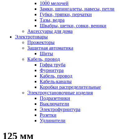
1000 мелочей
Замки, шпингалеты, навесы, петли
Губки, тряпки, перчатки
Тазы, ведра
Швабры, щетки, совки, веники
Аксессуары для дома
Электротовары
Прожекторы
Защитная автоматика
Щиты
Кабель, провод
Гофра труба
Фурнитура
Кабель, провод
Кабель-каналы
Коробки распределительные
Электроустановочные изделия
Подразетники
Выключатели
Электрофурнитура
Розетки
Удлинители
125 мм