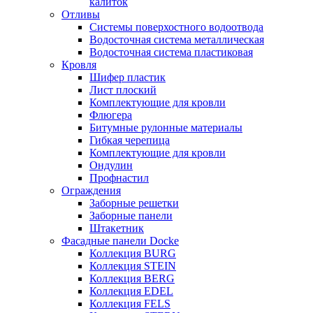
калиток
Отливы
Системы поверхостного водоотвода
Водосточная система металлическая
Водосточная система пластиковая
Кровля
Шифер пластик
Лист плоский
Комплектующие для кровли
Флюгера
Битумные рулонные материалы
Гибкая черепица
Комплектующие для кровли
Ондулин
Профнастил
Ограждения
Заборные решетки
Заборные панели
Штакетник
Фасадные панели Docke
Коллекция BURG
Коллекция STEIN
Коллекция BERG
Коллекция EDEL
Коллекция FELS