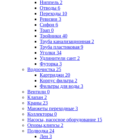
Ниппель
2
Отводы
6
Переходы
10
Ревизии
3
Сифон
6
Трап
0
Тройники
40
Труба канализационная
2
Труба пластиковая
9
Уголки
34
Удлинители сант
2
Футорка
3
Водоочистка
25
Картриджи
20
Корпус фильтра
2
Фильтры для воды
3
Вентили
0
Клапан
2
Краны
23
Манжеты переходные
3
Коллекторы
0
Насосы, насосное оборудование
15
Опоры,клипсы
2
Подводка
24
Лен
3