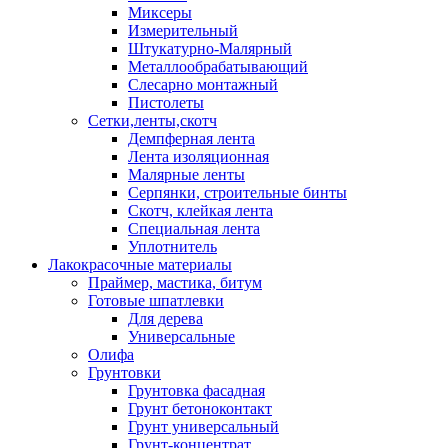
Миксеры
Измерительный
Штукатурно-Малярный
Металлообрабатывающий
Слесарно монтажный
Пистолеты
Сетки,ленты,скотч
Демпферная лента
Лента изоляционная
Малярные ленты
Серпянки, строительные бинты
Скотч, клейкая лента
Специальная лента
Уплотнитель
Лакокрасочные материалы
Праймер, мастика, битум
Готовые шпатлевки
Для дерева
Универсальные
Олифа
Грунтовки
Грунтовка фасадная
Грунт бетоноконтакт
Грунт универсальный
Грунт-концентрат