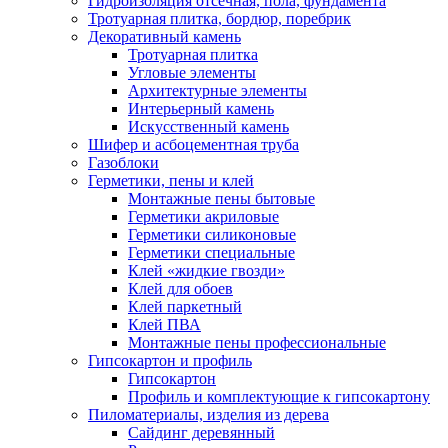
Гидроизоляция отсечная, пола, фундамента
Тротуарная плитка, бордюр, поребрик
Декоративный камень
Тротуарная плитка
Угловые элементы
Архитектурные элементы
Интерьерный камень
Искусственный камень
Шифер и асбоцементная труба
Газоблоки
Герметики, пены и клей
Монтажные пены бытовые
Герметики акриловые
Герметики силиконовые
Герметики специальные
Клей «жидкие гвозди»
Клей для обоев
Клей паркетный
Клей ПВА
Монтажные пены профессиональные
Гипсокартон и профиль
Гипсокартон
Профиль и комплектующие к гипсокартону
Пиломатериалы, изделия из дерева
Сайдинг деревянный