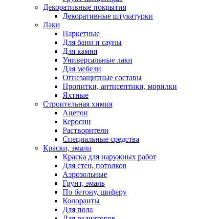
Декоративные покрытия
Декоративные штукатурки
Лаки
Паркетные
Для бани и сауны
Для камня
Универсальные лаки
Для мебели
Огнезащитные составы
Пропитки, антисептики, морилки
Яхтные
Строительная химия
Ацетон
Керосин
Растворители
Специальные средства
Краски, эмали
Краска для наружных работ
Для стен, потолков
Аэрозольные
Грунт, эмаль
По бетону, шиферу
Колоранты
Для пола
Для радиаторов