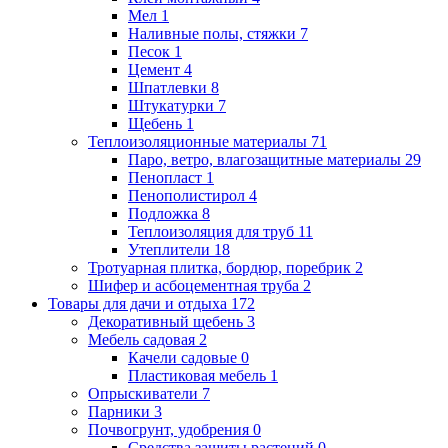
Мел
1
Наливные полы, стяжки
7
Песок
1
Цемент
4
Шпатлевки
8
Штукатурки
7
Щебень
1
Теплоизоляционные материалы
71
Паро, ветро, влагозащитные материалы
29
Пенопласт
1
Пенополистирол
4
Подложка
8
Теплоизоляция для труб
11
Утеплители
18
Тротуарная плитка, бордюр, поребрик
2
Шифер и асбоцементная труба
2
Товары для дачи и отдыха
172
Декоративный щебень
3
Мебель садовая
2
Качели садовые
0
Пластиковая мебель
1
Опрыскиватели
7
Парники
3
Почвогрунт, удобрения
0
Средства защиты растений
0