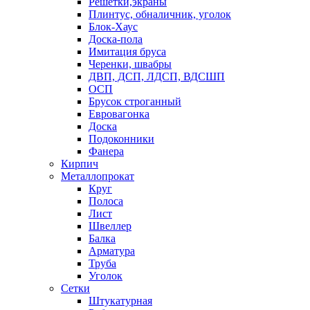
Решетки,экраны
Плинтус, обналичник, уголок
Блок-Хаус
Доска-пола
Имитация бруса
Черенки, швабры
ДВП, ДСП, ЛДСП, ВДСШП
ОСП
Брусок строганный
Евровагонка
Доска
Подоконники
Фанера
Кирпич
Металлопрокат
Круг
Полоса
Лист
Швеллер
Балка
Арматура
Труба
Уголок
Сетки
Штукатурная