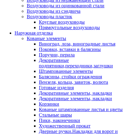
Воздуховоды из нержавеющей стали
Воздуховоды из оцинкованной стали
Воздуховоды из сэндвича
Воздуховоды пластик
Круглые воздуховоды
Прямоугольные воздуховоды
Наружная отделка
Кованые элементы
Виноград, лоза, виноградные листья
Поковки, вставки в балясины
Поручни, перила
Декоративные
подпятники,переходники,заглушки
Штампованные элементы
Балясины, стойки ограждения
Вензеля, кольца, завиток, волюта
Готовые изделия
Декоративные элементы, накладки
Декоративные элементы, накладки
Корзинки
Кованые штампованные листья и цветы
Стальные шары
Пики, наконечники
Художественный прокат
Дверные ручки.Накладки для ворот и