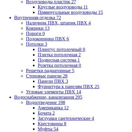
Воздуховоды пластик
27
Круглые воздуховоды
11
Прямоугольные воздуховоды
15
Внутренняя отделка
72
Наличник ПВХ, штапик ПВХ
4
Коврики
13
Пороги
0
Подоконники ПВХ
6
Потолки
3
Плинтус потолочный
0
Плитка потолочная
2
Подвесная система
1
Розетка потолочная
0
Решетки радиаторные
5
Стеновые панели
28
Панели ПВХ
3
Фурнитура к панелям ПВХ
25
Угловые элементы ПВХ
14
Водоснабжение, канализация
295
Водоотведение
198
Американка
12
Бочата
2
Заглушки сантехнические
4
Крестовины
8
Муфты
54