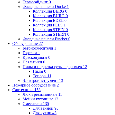
Термосайдинг
0
Фасадные панели Docke
1
Коллекция BERG
0
Коллекция BURG
0
Коллекция EDEL
0
Коллекция FELS
1
Коллекция STEIN
0
Коллекция STERN
0
Фасадные панели Fineber
0
Оборудование
27
Бетоносмесители
1
Горелки
1
Краскопульты
0
Паяльники
0
Пилы и подрезка сучьев деревьев
12
Пилы
0
Топоры
11
Электроинструмент
13
Пожарное оборудование
2
Сантехника
158
Люки ревизионные
11
Мойки кухонные
12
Смесители
135
Для ванной
93
Для кухни
43