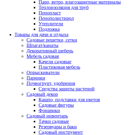
Паро, ветро, влагозащитные материалы
Теплоизоляция для труб
Пенопласт
Пенополистирол
Утеплители
Подложка
Товары для дачи и отдыха
Садовые решетки, сетки
Шпагат/канаты
Декоративный щебень
Мебель садовая
Качели садовые
Пластиковая мебель
Опрыскиватели
Парники
Почвогрунт, удобрения
Средства защиты растений
Садовый декор
Кашпо, подставки для цветов
Садовые фигуры
Фонарики
Садовый инвентарь
Тачки садовые
Резервуары и баки
Садовый инструмент