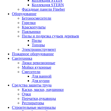
Коллекция STEIN
Коллекция STERN
Фасадные панели Fineber
Оборудование
Бетоносмесители
Горелки
Краскопульты
Паяльники
Пилы и подрезка сучьев деревьев
Пилы
Топоры
Электроинструмент
Пожарное оборудование
Сантехника
Люки ревизионные
Мойки кухонные
Смесители
Для ванной
Для кухни
Средства защиты труда
Каски, маски, наушники
Очки
Перчатки,рукавицы
Респираторы
Строительные материалы