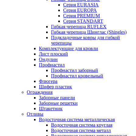
Серия EURASIA
Серия EUROPA
Серия PREMIUM
Серия STANDART
Гибкая черепица RUFLEX
Гибкая черепица Шинглас (Shingles)
Подкладочные ковры для гибкой
черепицы
Комплектующие для кровли
Лист плоский
Ондулин
Профнастил
Профнастил заборный
Профнастил кровельный
Флюгера
Шифер пластик
Ограждения
Заборные панели
Заборные решетки
Штакетник
Отливы
Водосточная система металлическая
Водосточная система круглая
Водосточная система металл
Водосточная система металлическая