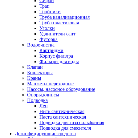
Сифон
Трап
Тройники
Труба канализационная
Труба пластиковая
Уголки
Удлинители сант
Футорка
Водоочистка
Картриджи
Корпус фильтра
Фильтры для воды
Клапан
Коллекторы
Краны
Манжеты переходные
Насосы, насосное оборудование
Опоры,клипсы
Подводка
Лен
Нить сантехническая
Паста сантехническая
Подводка для газа сильфонная
Подводка для смесителя
Дезинфицирующие средства