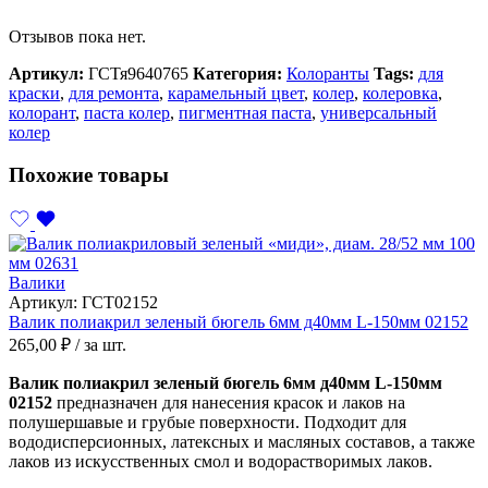
Отзывов пока нет.
Артикул:
ГСТя9640765
Категория:
Колоранты
Tags:
для
краски
,
для ремонта
,
карамельный цвет
,
колер
,
колеровка
,
колорант
,
паста колер
,
пигментная паста
,
универсальный
колер
Похожие товары
Валики
Артикул:
ГСТ02152
Валик полиакрил зеленый бюгель 6мм д40мм L-150мм 02152
265,00
₽
/ за шт.
Валик полиакрил зеленый бюгель 6мм д40мм L-150мм
02152
предназначен для нанесения красок и лаков на
полушершавые и грубые поверхности. Подходит для
вододисперсионных, латексных и масляных составов, а также
лаков из искусственных смол и водорастворимых лаков.