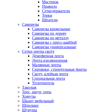
Мастерок
Правило
Сеткодержатели
Терки
Шпатели
Саморезы
Саморезы кровельные
Саморезы по дереву
Саморезы по металлу
Саморезы с пресс-шайбой
Саморезы универсальные
Сетки,ленты,скотч
Демпферная лента
Лента изоляционная
Малярные ленты
Серпянки, строительные бинты
Скотч, клейкая лента
Специальная лента
Уплотнитель
Такелаж
Трос, шнур, цепь
Хомуты
Шкант мебельный
Шпильки
Шурупы