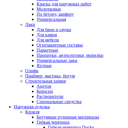
Краска для наружных работ
Молотковые
По бетону, шиферу
Универсальная
Лаки
Для бани и сауны
Для камня
Для мебели
Огнезащитные составы
Паркетные
Пропитки, антисептики, морилки
Универсальные лаки
Яхтные
Олифа
Праймер, мастика, битум
Строительная химия
Ацетон
Керосин
Растворители
Специальные средства
Наружная отделка
Кровля
Битумные рулонные материалы
Гибкая черепица
Гибкая черепица Docke