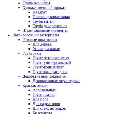
Стальные шары
Художественный прокат
Квадрат
Полоса декоративная
Труба витая
Труба декоративная
Штампованные элементы
Лакокрасочные материалы
Готовые шпатлевки
Для дерева
Универсальные
Грунтовки
Грунт бетоноконтакт
Грунт универсальный
Грунт-концентрат
Грунтовка фасадная
Декоративные покрытия
Декоративные штукатурки
Краски, эмали
Аэрозольные
Грунт, эмаль
Для пола
Для радиаторов
Для стен, потолков
Колоранты