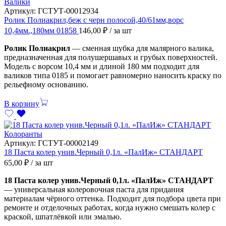
Валики
Артикул:
ГСТУТ-00012934
Ролик Полиакрил,беж с черн полосой,40/61мм,ворс
10,4мм.,180мм 01858
146,00
₽
/ за шт
Ролик Полиакрил
— сменная шубка для малярного валика,
предназначенная для полушершавых и грубых поверхностей.
Модель с ворсом 10,4 мм и длиной 180 мм подходит для
валиков типа 0185 и помогает равномерно наносить краску по
рельефному основанию.
В корзину
Колоранты
Артикул:
ГСТУТ-00002149
18 Паста колер унив.Черный 0,1л. «ПалИж» СТАНДАРТ
65,00
₽
/ за шт
18 Паста колер унив.Черный 0,1л. «ПалИж» СТАНДАРТ
— универсальная колеровочная паста для придания
материалам чёрного оттенка. Подходит для подбора цвета при
ремонте и отделочных работах, когда нужно смешать колер с
краской, шпатлёвкой или эмалью.