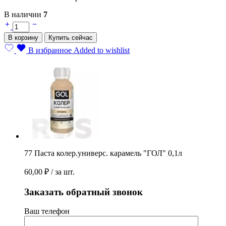
В наличии
7
77
Паста
В корзину
Купить сейчас
колер.универс.
карамель
В избранное
Added to wishlist
"ГОЛ"
0,1л
quantity
77 Паста колер.универс. карамель "ГОЛ" 0,1л
60,00
₽
/ за шт.
Заказать обратный звонок
Ваш телефон