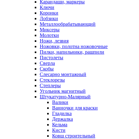
Карандаши, маркеры
Ключи
Коронки
Лобзики
Металлообрабатывающий
Миксеры
Молотки
Ножи, лезвия
Ножовки, полотна ножовочные
Пилки, напильники, рашпили
Пистолеты
Сверла
Скобы
Слесарно монтажный
Стеклорезы
Степлеры
Угольник магнитный
Штукатурно-Малярный
Валики
Ванночки для краски
Гладилка
Держалка
Кельма
Кисти
Ковш строительный