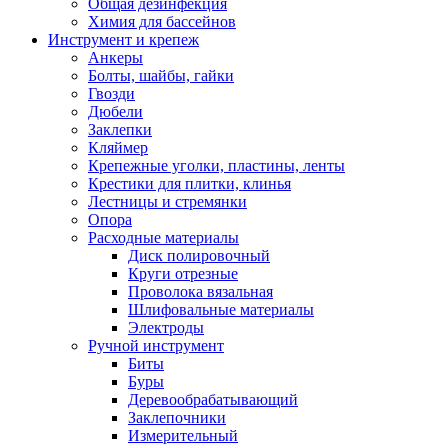
Общая дезинфекция
Химия для бассейнов
Инструмент и крепеж
Анкеры
Болты, шайбы, гайки
Гвозди
Дюбели
Заклепки
Кляймер
Крепежные уголки, пластины, ленты
Крестики для плитки, клинья
Лестницы и стремянки
Опора
Расходные материалы
Диск полировочный
Круги отрезные
Проволока вязальная
Шлифовальные материалы
Электроды
Ручной инструмент
Биты
Буры
Деревообрабатывающий
Заклепочники
Измерительный