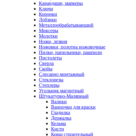
Карандаши, маркеры
Ключи
Коронки
Лобзики
Металлообрабатывающий
Миксеры
Молотки
Ножи, лезвия
Ножовки, полотна ножовочные
Пилки, напильники, рашпили
Пистолеты
Сверла
Скобы
Слесарно монтажный
Стеклорезы
Степлеры
Угольник магнитный
Штукатурно-Малярный
Валики
Ванночки для краски
Гладилка
Держалка
Кельма
Кисти
Ковш строительный