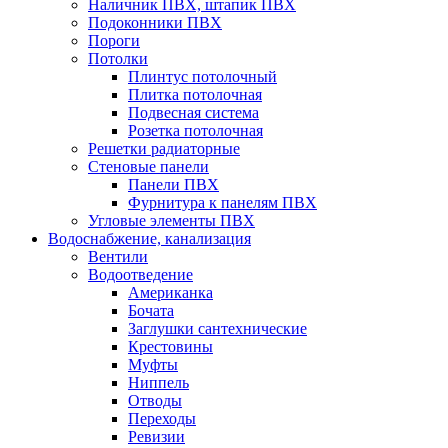
Наличник ПВХ, штапик ПВХ
Подоконники ПВХ
Пороги
Потолки
Плинтус потолочный
Плитка потолочная
Подвесная система
Розетка потолочная
Решетки радиаторные
Стеновые панели
Панели ПВХ
Фурнитура к панелям ПВХ
Угловые элементы ПВХ
Водоснабжение, канализация
Вентили
Водоотведение
Американка
Бочата
Заглушки сантехнические
Крестовины
Муфты
Ниппель
Отводы
Переходы
Ревизии