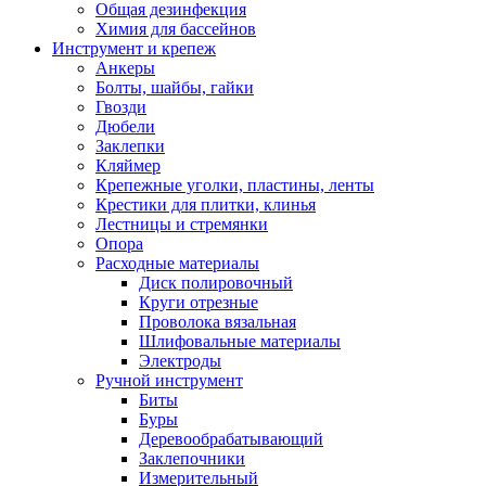
Общая дезинфекция
Химия для бассейнов
Инструмент и крепеж
Анкеры
Болты, шайбы, гайки
Гвозди
Дюбели
Заклепки
Кляймер
Крепежные уголки, пластины, ленты
Крестики для плитки, клинья
Лестницы и стремянки
Опора
Расходные материалы
Диск полировочный
Круги отрезные
Проволока вязальная
Шлифовальные материалы
Электроды
Ручной инструмент
Биты
Буры
Деревообрабатывающий
Заклепочники
Измерительный