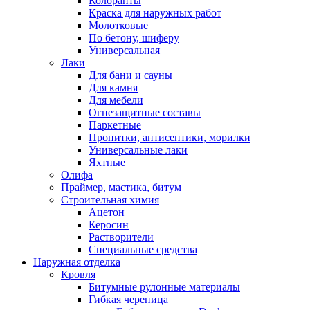
Колоранты
Краска для наружных работ
Молотковые
По бетону, шиферу
Универсальная
Лаки
Для бани и сауны
Для камня
Для мебели
Огнезащитные составы
Паркетные
Пропитки, антисептики, морилки
Универсальные лаки
Яхтные
Олифа
Праймер, мастика, битум
Строительная химия
Ацетон
Керосин
Растворители
Специальные средства
Наружная отделка
Кровля
Битумные рулонные материалы
Гибкая черепица