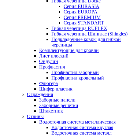
Гибкая черепица Docke
Серия EURASIA
Серия EUROPA
Серия PREMIUM
Серия STANDART
Гибкая черепица RUFLEX
Гибкая черепица Шинглас (Shingles)
Подкладочные ковры для гибкой
черепицы
Комплектующие для кровли
Лист плоский
Ондулин
Профнастил
Профнастил заборный
Профнастил кровельный
Флюгера
Шифер пластик
Ограждения
Заборные панели
Заборные решетки
Штакетник
Отливы
Водосточная система металлическая
Водосточная система круглая
Водосточная система металл