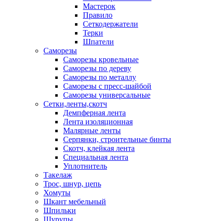
Мастерок
Правило
Сеткодержатели
Терки
Шпатели
Саморезы
Саморезы кровельные
Саморезы по дереву
Саморезы по металлу
Саморезы с пресс-шайбой
Саморезы универсальные
Сетки,ленты,скотч
Демпферная лента
Лента изоляционная
Малярные ленты
Серпянки, строительные бинты
Скотч, клейкая лента
Специальная лента
Уплотнитель
Такелаж
Трос, шнур, цепь
Хомуты
Шкант мебельный
Шпильки
Шурупы