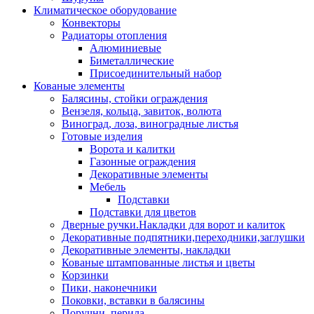
Климатическое оборудование
Конвекторы
Радиаторы отопления
Алюминиевые
Биметаллические
Присоединительный набор
Кованые элементы
Балясины, стойки ограждения
Вензеля, кольца, завиток, волюта
Виноград, лоза, виноградные листья
Готовые изделия
Ворота и калитки
Газонные ограждения
Декоративные элементы
Мебель
Подставки
Подставки для цветов
Дверные ручки.Накладки для ворот и калиток
Декоративные подпятники,переходники,заглушки
Декоративные элементы, накладки
Кованые штампованные листья и цветы
Корзинки
Пики, наконечники
Поковки, вставки в балясины
Поручни, перила