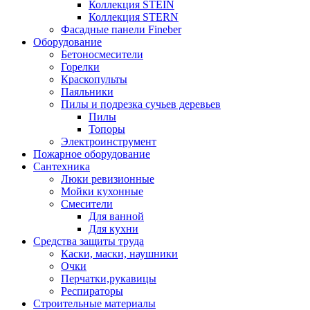
Коллекция STEIN
Коллекция STERN
Фасадные панели Fineber
Оборудование
Бетоносмесители
Горелки
Краскопульты
Паяльники
Пилы и подрезка сучьев деревьев
Пилы
Топоры
Электроинструмент
Пожарное оборудование
Сантехника
Люки ревизионные
Мойки кухонные
Смесители
Для ванной
Для кухни
Средства защиты труда
Каски, маски, наушники
Очки
Перчатки,рукавицы
Респираторы
Строительные материалы