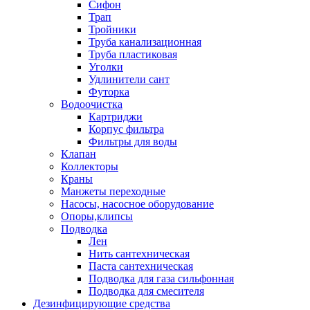
Сифон
Трап
Тройники
Труба канализационная
Труба пластиковая
Уголки
Удлинители сант
Футорка
Водоочистка
Картриджи
Корпус фильтра
Фильтры для воды
Клапан
Коллекторы
Краны
Манжеты переходные
Насосы, насосное оборудование
Опоры,клипсы
Подводка
Лен
Нить сантехническая
Паста сантехническая
Подводка для газа сильфонная
Подводка для смесителя
Дезинфицирующие средства