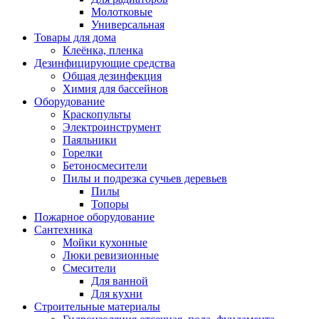
Молотковые
Универсальная
Товары для дома
Клеёнка, пленка
Дезинфицирующие средства
Общая дезинфекция
Химия для бассейнов
Оборудование
Краскопульты
Электроинструмент
Паяльники
Горелки
Бетоносмесители
Пилы и подрезка сучьев деревьев
Пилы
Топоры
Пожарное оборудование
Сантехника
Мойки кухонные
Люки ревизионные
Смесители
Для ванной
Для кухни
Строительные материалы