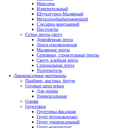
Миксеры
Измерительный
Штукатурно-Малярный
Металлообрабатывающий
Слесарно монтажный
Пистолеты
Сетки,ленты,скотч
Демпферная лента
Лента изоляционная
Малярные ленты
Серпянки, строительные бинты
Скотч, клейкая лента
Специальная лента
Уплотнитель
Лакокрасочные материалы
Праймер, мастика, битум
Готовые шпатлевки
Для дерева
Универсальные
Олифа
Грунтовки
Грунтовка фасадная
Грунт бетоноконтакт
Грунт универсальный
Грунт-концентрат