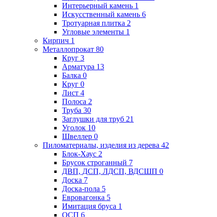
Интерьерный камень
1
Искусственный камень
6
Тротуарная плитка
2
Угловые элементы
1
Кирпич
1
Металлопрокат
80
Круг
3
Арматура
13
Балка
0
Круг
0
Лист
4
Полоса
2
Труба
30
Заглушки для труб
21
Уголок
10
Швеллер
0
Пиломатериалы, изделия из дерева
42
Блок-Хаус
2
Брусок строганный
7
ДВП, ДСП, ЛДСП, ВДСШП
0
Доска
7
Доска-пола
5
Евровагонка
5
Имитация бруса
1
ОСП
6