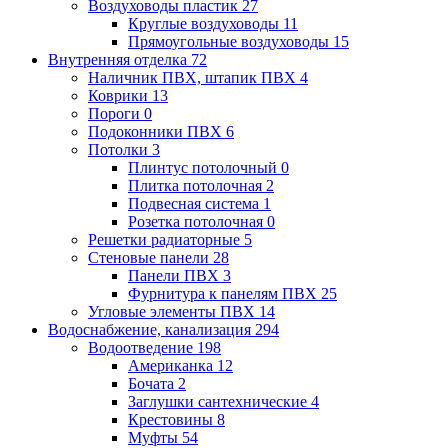
Воздуховоды пластик
27
Круглые воздуховоды
11
Прямоугольные воздуховоды
15
Внутренняя отделка
72
Наличник ПВХ, штапик ПВХ
4
Коврики
13
Пороги
0
Подоконники ПВХ
6
Потолки
3
Плинтус потолочный
0
Плитка потолочная
2
Подвесная система
1
Розетка потолочная
0
Решетки радиаторные
5
Стеновые панели
28
Панели ПВХ
3
Фурнитура к панелям ПВХ
25
Угловые элементы ПВХ
14
Водоснабжение, канализация
294
Водоотведение
198
Американка
12
Бочата
2
Заглушки сантехнические
4
Крестовины
8
Муфты
54