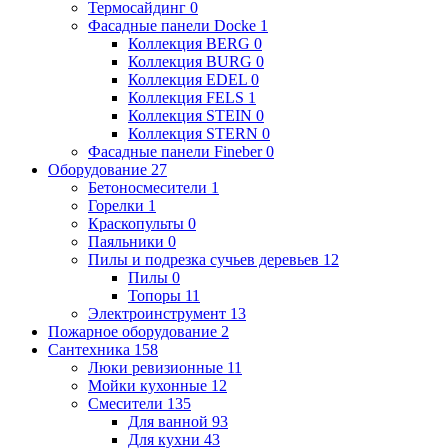
Термосайдинг
0
Фасадные панели Docke
1
Коллекция BERG
0
Коллекция BURG
0
Коллекция EDEL
0
Коллекция FELS
1
Коллекция STEIN
0
Коллекция STERN
0
Фасадные панели Fineber
0
Оборудование
27
Бетоносмесители
1
Горелки
1
Краскопульты
0
Паяльники
0
Пилы и подрезка сучьев деревьев
12
Пилы
0
Топоры
11
Электроинструмент
13
Пожарное оборудование
2
Сантехника
158
Люки ревизионные
11
Мойки кухонные
12
Смесители
135
Для ванной
93
Для кухни
43