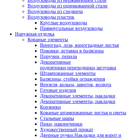
Воздуховоды из нержавеющей стали
Воздуховоды из оцинкованной стали
Воздуховоды из сэндвича
Воздуховоды пластик
Круглые воздуховоды
Прямоугольные воздуховоды
Наружная отделка
Кованые элементы
Виноград, лоза, виноградные листья
Поковки, вставки в балясины
Поручни, перила
Декоративные
подпятники,переходники,заглушки
Штампованные элементы
Балясины, стойки ограждения
Вензеля, кольца, завиток, волюта
Готовые изделия
Декоративные элементы, накладки
Декоративные элементы, накладки
Корзинки
Кованые штампованные листья и цветы
Стальные шары
Пики, наконечники
Художественный прокат
Дверные ручки.Накладки для ворот и