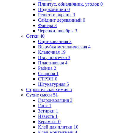
Плинтус, обналичник, уголок
0
Подоконники
0
Решетки,экраны
3
Сайдинг деревянный
0
Фанера
3
Черенки, швабры
3
Сетки
40
Оцинкованная
3
Вырубка металлическая
4
Кладочная
19
Пвс, просечка
3
Пластиковая
4
Рабица
2
Сварная
1
СТРЭН
0
Штукатурная
5
Строительная химия
5
Сухие смеси
51
Гидроизоляция
3
Гипс
1
Затирки
1
Известь
1
Керамзит
0
Клей для плитки
10
Клей монтажный
4