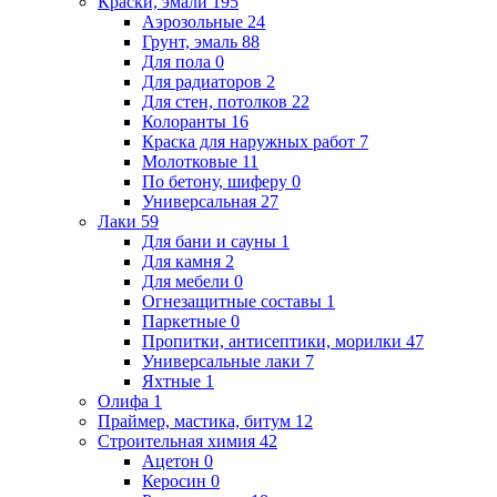
Краски, эмали
195
Аэрозольные
24
Грунт, эмаль
88
Для пола
0
Для радиаторов
2
Для стен, потолков
22
Колоранты
16
Краска для наружных работ
7
Молотковые
11
По бетону, шиферу
0
Универсальная
27
Лаки
59
Для бани и сауны
1
Для камня
2
Для мебели
0
Огнезащитные составы
1
Паркетные
0
Пропитки, антисептики, морилки
47
Универсальные лаки
7
Яхтные
1
Олифа
1
Праймер, мастика, битум
12
Строительная химия
42
Ацетон
0
Керосин
0