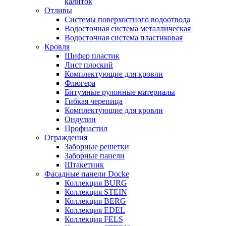
калиток
Отливы
Системы поверхостного водоотвода
Водосточная система металлическая
Водосточная система пластиковая
Кровля
Шифер пластик
Лист плоский
Комплектующие для кровли
Флюгера
Битумные рулонные материалы
Гибкая черепица
Комплектующие для кровли
Ондулин
Профнастил
Ограждения
Заборные решетки
Заборные панели
Штакетник
Фасадные панели Docke
Коллекция BURG
Коллекция STEIN
Коллекция BERG
Коллекция EDEL
Коллекция FELS