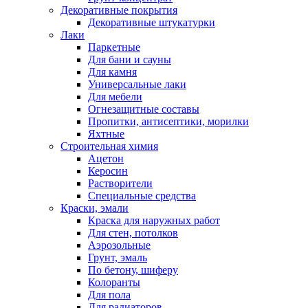
Декоративные покрытия
Декоративные штукатурки
Лаки
Паркетные
Для бани и сауны
Для камня
Универсальные лаки
Для мебели
Огнезащитные составы
Пропитки, антисептики, морилки
Яхтные
Строительная химия
Ацетон
Керосин
Растворители
Специальные средства
Краски, эмали
Краска для наружных работ
Для стен, потолков
Аэрозольные
Грунт, эмаль
По бетону, шиферу
Колоранты
Для пола
Для радиаторов