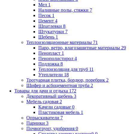
Мел
1
Наливные полы, стяжки
7
Песок
1
Цемент
4
Шпатлевки
8
Штукатурки
7
Щебень
1
Теплоизоляционные материалы
71
Паро, ветро, влагозащитные материалы
29
Пенопласт
1
Пенополистирол
4
Подложка
8
Теплоизоляция для труб
11
Утеплители
18
Тротуарная плитка, бордюр, поребрик
2
Шифер и асбоцементная труба
2
Товары для дачи и отдыха
172
Декоративный щебень
3
Мебель садовая
2
Качели садовые
0
Пластиковая мебель
1
Опрыскиватели
7
Парники
3
Почвогрунт, удобрения
0
Средства защиты растений
0