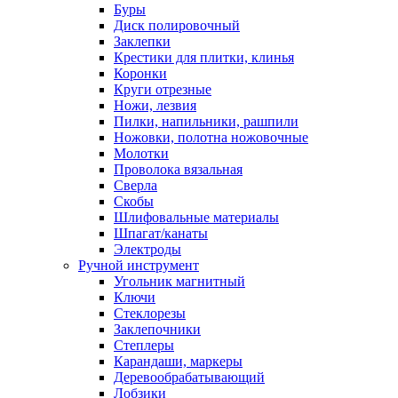
Буры
Диск полировочный
Заклепки
Крестики для плитки, клинья
Коронки
Круги отрезные
Ножи, лезвия
Пилки, напильники, рашпили
Ножовки, полотна ножовочные
Молотки
Проволока вязальная
Сверла
Скобы
Шлифовальные материалы
Шпагат/канаты
Электроды
Ручной инструмент
Угольник магнитный
Ключи
Стеклорезы
Заклепочники
Степлеры
Карандаши, маркеры
Деревообрабатывающий
Лобзики