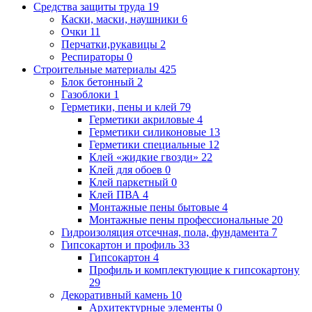
Средства защиты труда
19
Каски, маски, наушники
6
Очки
11
Перчатки,рукавицы
2
Респираторы
0
Строительные материалы
425
Блок бетонный
2
Газоблоки
1
Герметики, пены и клей
79
Герметики акриловые
4
Герметики силиконовые
13
Герметики специальные
12
Клей «жидкие гвозди»
22
Клей для обоев
0
Клей паркетный
0
Клей ПВА
4
Монтажные пены бытовые
4
Монтажные пены профессиональные
20
Гидроизоляция отсечная, пола, фундамента
7
Гипсокартон и профиль
33
Гипсокартон
4
Профиль и комплектующие к гипсокартону
29
Декоративный камень
10
Архитектурные элементы
0