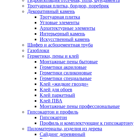
Гидроизоляция отсечная, пола, фундамента
Тротуарная плитка, бордюр, поребрик
Декоративный камень
Тротуарная плитка
Угловые элементы
Архитектурные элементы
Интерьерный камень
Искусственный камень
Шифер и асбоцементная труба
Газоблоки
Герметики, пены и клей
Монтажные пены бытовые
Герметики акриловые
Герметики силиконовые
Герметики специальные
Клей «жидкие гвозди»
Клей для обоев
Клей паркетный
Клей ПВА
Монтажные пены профессиональные
Гипсокартон и профиль
Гипсокартон
Профиль и комплектующие к гипсокартону
Пиломатериалы, изделия из дерева
Сайдинг деревянный