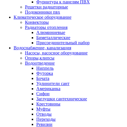
Фурнитура к панелям ПВХ
Решетки радиаторные
Подоконники пвх
Климатическое оборудование
Конвекторы
Радиаторы отопления
Алюминиевые
Биметаллические
Присоединительный набор
Водоснабжение, канализация
Насосы, насосное оборудование
Опоры,клипсы
Водоотведение
Ниппель
Футорка
Бочата
Удлинители сант
Американка
Сифон
Заглушки сантехнические
Крестовины
Муфты
Отводы
Переходы
Ревизии