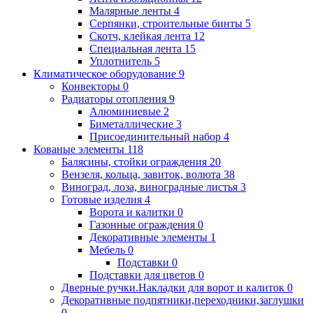
Малярные ленты
4
Серпянки, строительные бинты
5
Скотч, клейкая лента
12
Специальная лента
15
Уплотнитель
5
Климатическое оборудование
9
Конвекторы
0
Радиаторы отопления
9
Алюминиевые
2
Биметаллические
3
Присоединительный набор
4
Кованые элементы
118
Балясины, стойки ограждения
20
Вензеля, кольца, завиток, волюта
38
Виноград, лоза, виноградные листья
3
Готовые изделия
4
Ворота и калитки
0
Газонные ограждения
0
Декоративные элементы
1
Мебель
0
Подставки
0
Подставки для цветов
0
Дверные ручки.Накладки для ворот и калиток
0
Декоративные подпятники,переходники,заглушки
0