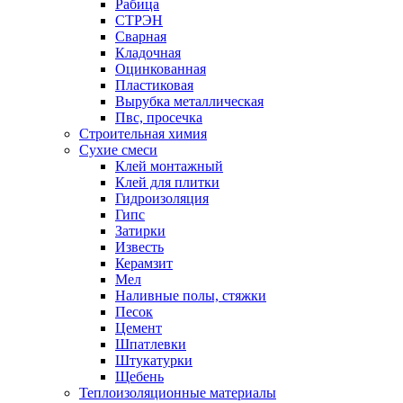
Рабица
СТРЭН
Сварная
Кладочная
Оцинкованная
Пластиковая
Вырубка металлическая
Пвс, просечка
Строительная химия
Сухие смеси
Клей монтажный
Клей для плитки
Гидроизоляция
Гипс
Затирки
Известь
Керамзит
Мел
Наливные полы, стяжки
Песок
Цемент
Шпатлевки
Штукатурки
Щебень
Теплоизоляционные материалы