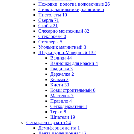
Ножовки, полотна ножовочные
26
Пилки, напильники, рашпили
5
Пистолеты
10
Сверла
71
Скобы
21
Слесарно монтажный
82
Стеклорезы
0
Степлеры
5
Угольник магнитный
3
Штукатурно-Малярный
132
Валики
44
Ванночки для краски
4
Гладилка
3
Держалка
2
Кельма
3
Кисти
33
Ковш строительный
0
Мастерок
7
Правило
4
Сеткодержатели
1
Терки
8
Шпатели
19
Сетки,ленты,скотч
54
Демпферная лента
1
Лента изоляционная
12