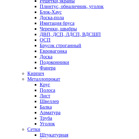
Решетки,экраны
Плинтус, обналичник, уголок
Блок-Хаус
Доска-пола
Имитация бруса
Черенки, швабры
ДВП, ДСП, ЛДСП, ВДСШП
ОСП
Брусок строганный
Евровагонка
Доска
Подоконники
Фанера
Кирпич
Металлопрокат
Круг
Полоса
Лист
Швеллер
Балка
Арматура
Труба
Уголок
Сетки
Штукатурная