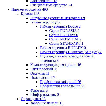
Растворители
18
Специальные средства
24
Наружная отделка
493
Кровля
143
Битумные рулонные материалы
9
Гибкая черепица
7
Гибкая черепица Docke
2
Серия EURASIA
0
Серия EUROPA
0
Серия PREMIUM
0
Серия STANDART
1
Гибкая черепица RUFLEX
0
Гибкая черепица Шинглас (Shingles)
2
Подкладочные ковры для гибкой
черепицы
3
Комплектующие для кровли
16
Лист плоский
4
Ондулин
11
Профнастил
97
Профнастил заборный
76
Профнастил кровельный
25
Флюгера
0
Шифер пластик
0
Ограждения
13
Заборные панели
11