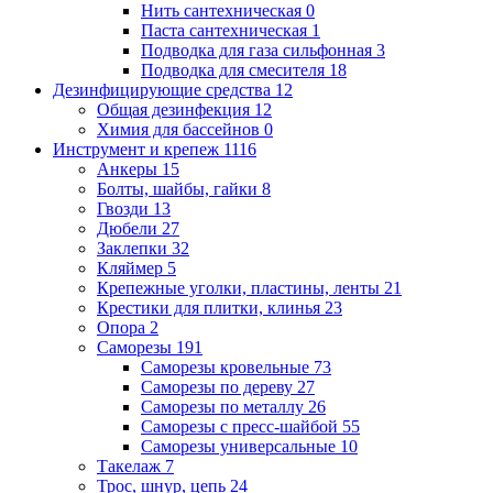
Нить сантехническая
0
Паста сантехническая
1
Подводка для газа сильфонная
3
Подводка для смесителя
18
Дезинфицирующие средства
12
Общая дезинфекция
12
Химия для бассейнов
0
Инструмент и крепеж
1116
Анкеры
15
Болты, шайбы, гайки
8
Гвозди
13
Дюбели
27
Заклепки
32
Кляймер
5
Крепежные уголки, пластины, ленты
21
Крестики для плитки, клинья
23
Опора
2
Саморезы
191
Саморезы кровельные
73
Саморезы по дереву
27
Саморезы по металлу
26
Саморезы с пресс-шайбой
55
Саморезы универсальные
10
Такелаж
7
Трос, шнур, цепь
24