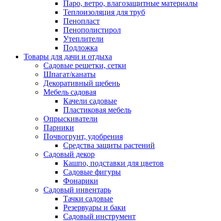
Паро, ветро, влагозащитные материалы
Теплоизоляция для труб
Пенопласт
Пенополистирол
Утеплители
Подложка
Товары для дачи и отдыха
Садовые решетки, сетки
Шпагат/канаты
Декоративный щебень
Мебель садовая
Качели садовые
Пластиковая мебель
Опрыскиватели
Парники
Почвогрунт, удобрения
Средства защиты растений
Садовый декор
Кашпо, подставки для цветов
Садовые фигуры
Фонарики
Садовый инвентарь
Тачки садовые
Резервуары и баки
Садовый инструмент