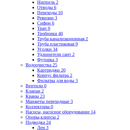
Ниппель
2
Отводы
6
Переходы
10
Ревизии
3
Сифон
6
Трап
0
Тройники
40
Труба канализационная
2
Труба пластиковая
9
Уголки
34
Удлинители сант
2
Футорка
3
Водоочистка
25
Картриджи
20
Корпус фильтра
2
Фильтры для воды
3
Вентили
0
Клапан
2
Краны
23
Манжеты переходные
3
Коллекторы
0
Насосы, насосное оборудование
14
Опоры,клипсы
2
Подводка
24
Лен
3