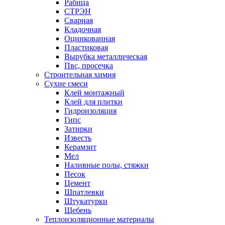
Рабица
СТРЭН
Сварная
Кладочная
Оцинкованная
Пластиковая
Вырубка металлическая
Пвс, просечка
Строительная химия
Сухие смеси
Клей монтажный
Клей для плитки
Гидроизоляция
Гипс
Затирки
Известь
Керамзит
Мел
Наливные полы, стяжки
Песок
Цемент
Шпатлевки
Штукатурки
Щебень
Теплоизоляционные материалы