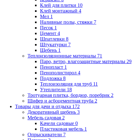
Клей для плитки
10
Клей монтажный
4
Мел
1
Наливные полы, стяжки
7
Песок
1
Цемент
4
Шпатлевки
8
Штукатурки
7
Щебень
1
Теплоизоляционные материалы
71
Паро, ветро, влагозащитные материалы
29
Пенопласт
1
Пенополистирол
4
Подложка
8
Теплоизоляция для труб
11
Утеплители
18
Тротуарная плитка, бордюр, поребрик
2
Шифер и асбоцементная труба
2
Товары для дачи и отдыха
172
Декоративный щебень
3
Мебель садовая
2
Качели садовые
0
Пластиковая мебель
1
Опрыскиватели
7