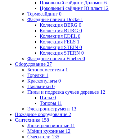
Цокольный сайдинг Доломит
6
Цокольный сайдинг Ю-пласт
12
Термосайдинг
0
Фасадные панели Docke
1
Коллекция BERG
0
Коллекция BURG
0
Коллекция EDEL
0
Коллекция FELS
1
Коллекция STEIN
0
Коллекция STERN
0
Фасадные панели Fineber
0
Оборудование
27
Бетоносмесители
1
Горелки
1
Краскопульты
0
Паяльники
0
Пилы и подрезка сучьев деревьев
12
Пилы
0
Топоры
11
Электроинструмент
13
Пожарное оборудование
2
Сантехника
158
Люки ревизионные
11
Мойки кухонные
12
Смесители
135