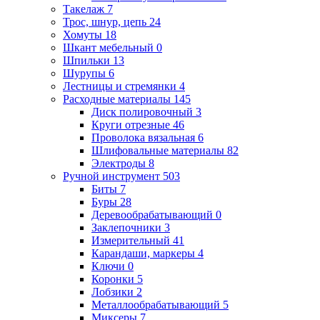
Такелаж
7
Трос, шнур, цепь
24
Хомуты
18
Шкант мебельный
0
Шпильки
13
Шурупы
6
Лестницы и стремянки
4
Расходные материалы
145
Диск полировочный
3
Круги отрезные
46
Проволока вязальная
6
Шлифовальные материалы
82
Электроды
8
Ручной инструмент
503
Биты
7
Буры
28
Деревообрабатывающий
0
Заклепочники
3
Измерительный
41
Карандаши, маркеры
4
Ключи
0
Коронки
5
Лобзики
2
Металлообрабатывающий
5
Миксеры
7