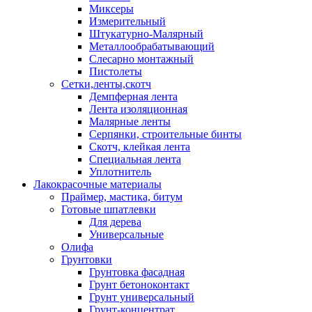
Миксеры
Измерительный
Штукатурно-Малярный
Металлообрабатывающий
Слесарно монтажный
Пистолеты
Сетки,ленты,скотч
Демпферная лента
Лента изоляционная
Малярные ленты
Серпянки, строительные бинты
Скотч, клейкая лента
Специальная лента
Уплотнитель
Лакокрасочные материалы
Праймер, мастика, битум
Готовые шпатлевки
Для дерева
Универсальные
Олифа
Грунтовки
Грунтовка фасадная
Грунт бетоноконтакт
Грунт универсальный
Грунт-концентрат