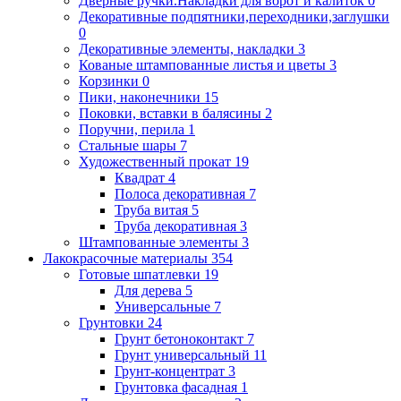
Дверные ручки.Накладки для ворот и калиток
0
Декоративные подпятники,переходники,заглушки
0
Декоративные элементы, накладки
3
Кованые штампованные листья и цветы
3
Корзинки
0
Пики, наконечники
15
Поковки, вставки в балясины
2
Поручни, перила
1
Стальные шары
7
Художественный прокат
19
Квадрат
4
Полоса декоративная
7
Труба витая
5
Труба декоративная
3
Штампованные элементы
3
Лакокрасочные материалы
354
Готовые шпатлевки
19
Для дерева
5
Универсальные
7
Грунтовки
24
Грунт бетоноконтакт
7
Грунт универсальный
11
Грунт-концентрат
3
Грунтовка фасадная
1