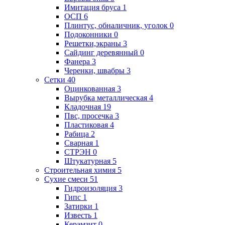
Имитация бруса
1
ОСП
6
Плинтус, обналичник, уголок
0
Подоконники
0
Решетки,экраны
3
Сайдинг деревянный
0
Фанера
3
Черенки, швабры
3
Сетки
40
Оцинкованная
3
Вырубка металлическая
4
Кладочная
19
Пвс, просечка
3
Пластиковая
4
Рабица
2
Сварная
1
СТРЭН
0
Штукатурная
5
Строительная химия
5
Сухие смеси
51
Гидроизоляция
3
Гипс
1
Затирки
1
Известь
1
Керамзит
0