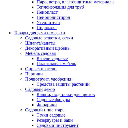
Паро, ветро, влагозащитные материалы
Теплоизоляция для труб
Пенопласт
Пенополистирол
Утеплители
Подложка
Товары для дачи и отдыха
Садовые решетки, сетки
Шпагат/канаты
Декоративный щебень
Мебель садовая
Качели садовые
Пластиковая мебель
Опрыскиватели
Парники
Почвогрунт, удобрения
Средства защиты растений
Садовый декор
Кашпо, подставки для цветов
Садовые фигуры
Фонарики
Садовый инвентарь
Тачки садовые
Резервуары и баки
Садовый инструмент