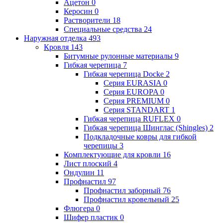
Ацетон
0
Керосин
0
Растворители
18
Специальные средства
24
Наружная отделка
493
Кровля
143
Битумные рулонные материалы
9
Гибкая черепица
7
Гибкая черепица Docke
2
Серия EURASIA
0
Серия EUROPA
0
Серия PREMIUM
0
Серия STANDART
1
Гибкая черепица RUFLEX
0
Гибкая черепица Шинглас (Shingles)
2
Подкладочные ковры для гибкой
черепицы
3
Комплектующие для кровли
16
Лист плоский
4
Ондулин
11
Профнастил
97
Профнастил заборный
76
Профнастил кровельный
25
Флюгера
0
Шифер пластик
0