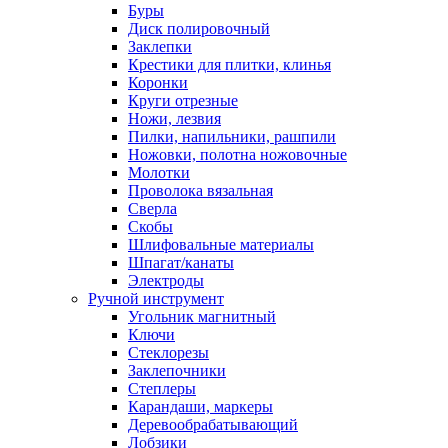
Буры
Диск полировочный
Заклепки
Крестики для плитки, клинья
Коронки
Круги отрезные
Ножи, лезвия
Пилки, напильники, рашпили
Ножовки, полотна ножовочные
Молотки
Проволока вязальная
Сверла
Скобы
Шлифовальные материалы
Шпагат/канаты
Электроды
Ручной инструмент
Угольник магнитный
Ключи
Стеклорезы
Заклепочники
Степлеры
Карандаши, маркеры
Деревообрабатывающий
Лобзики