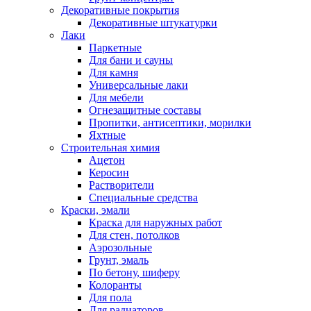
Декоративные покрытия
Декоративные штукатурки
Лаки
Паркетные
Для бани и сауны
Для камня
Универсальные лаки
Для мебели
Огнезащитные составы
Пропитки, антисептики, морилки
Яхтные
Строительная химия
Ацетон
Керосин
Растворители
Специальные средства
Краски, эмали
Краска для наружных работ
Для стен, потолков
Аэрозольные
Грунт, эмаль
По бетону, шиферу
Колоранты
Для пола
Для радиаторов