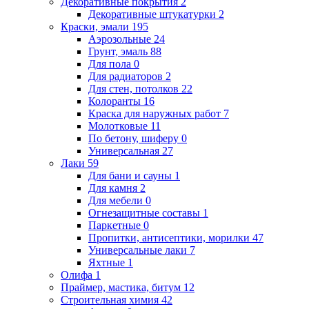
Декоративные покрытия
2
Декоративные штукатурки
2
Краски, эмали
195
Аэрозольные
24
Грунт, эмаль
88
Для пола
0
Для радиаторов
2
Для стен, потолков
22
Колоранты
16
Краска для наружных работ
7
Молотковые
11
По бетону, шиферу
0
Универсальная
27
Лаки
59
Для бани и сауны
1
Для камня
2
Для мебели
0
Огнезащитные составы
1
Паркетные
0
Пропитки, антисептики, морилки
47
Универсальные лаки
7
Яхтные
1
Олифа
1
Праймер, мастика, битум
12
Строительная химия
42