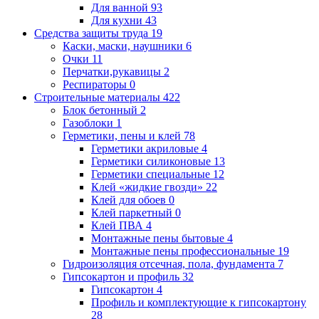
Для ванной
93
Для кухни
43
Средства защиты труда
19
Каски, маски, наушники
6
Очки
11
Перчатки,рукавицы
2
Респираторы
0
Строительные материалы
422
Блок бетонный
2
Газоблоки
1
Герметики, пены и клей
78
Герметики акриловые
4
Герметики силиконовые
13
Герметики специальные
12
Клей «жидкие гвозди»
22
Клей для обоев
0
Клей паркетный
0
Клей ПВА
4
Монтажные пены бытовые
4
Монтажные пены профессиональные
19
Гидроизоляция отсечная, пола, фундамента
7
Гипсокартон и профиль
32
Гипсокартон
4
Профиль и комплектующие к гипсокартону
28