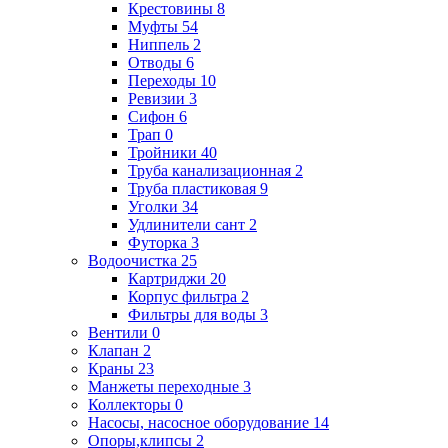
Крестовины
8
Муфты
54
Ниппель
2
Отводы
6
Переходы
10
Ревизии
3
Сифон
6
Трап
0
Тройники
40
Труба канализационная
2
Труба пластиковая
9
Уголки
34
Удлинители сант
2
Футорка
3
Водоочистка
25
Картриджи
20
Корпус фильтра
2
Фильтры для воды
3
Вентили
0
Клапан
2
Краны
23
Манжеты переходные
3
Коллекторы
0
Насосы, насосное оборудование
14
Опоры,клипсы
2