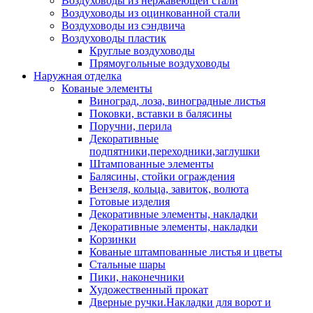
Воздуховоды из нержавеющей стали
Воздуховоды из оцинкованной стали
Воздуховоды из сэндвича
Воздуховоды пластик
Круглые воздуховоды
Прямоугольные воздуховоды
Наружная отделка
Кованые элементы
Виноград, лоза, виноградные листья
Поковки, вставки в балясины
Поручни, перила
Декоративные
подпятники,переходники,заглушки
Штампованные элементы
Балясины, стойки ограждения
Вензеля, кольца, завиток, волюта
Готовые изделия
Декоративные элементы, накладки
Декоративные элементы, накладки
Корзинки
Кованые штампованные листья и цветы
Стальные шары
Пики, наконечники
Художественный прокат
Дверные ручки.Накладки для ворот и