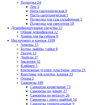
Подводка
24
Лен
3
Нить сантехническая
0
Паста сантехническая
1
Подводка для газа сильфонная
3
Подводка для смесителя
18
Дезинфицирующие средства
12
Общая дезинфекция
12
Химия для бассейнов
0
Инструмент и крепеж
1109
Анкеры
15
Болты, шайбы, гайки
8
Гвозди
13
Дюбели
27
Заклепки
32
Кляймер
5
Крепежные уголки, пластины, ленты
21
Крестики для плитки, клинья
23
Опора
2
Саморезы
189
Саморезы кровельные
73
Саморезы по дереву
27
Саморезы по металлу
26
Саморезы с пресс-шайбой
54
Саморезы универсальные
9