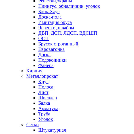
Решетки,экраны
Плинтус, обналичник, уголок
Блок-Хаус
Доска-пола
Имитация бруса
Черенки, швабры
ДВП, ДСП, ЛДСП, ВДСШП
ОСП
Брусок строганный
Евровагонка
Доска
Подоконники
Фанера
Кирпич
Металлопрокат
Круг
Полоса
Лист
Швеллер
Балка
Арматура
Труба
Уголок
Сетки
Штукатурная