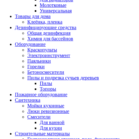
Молотковые
Универсальная
Товары для дома
Клеёнка, пленка
Дезинфицирующие средства
Общая дезинфекция
Химия для бассейнов
Оборудование
Краскопульты
Электроинструмент
Паяльники
Горелки
Бетоносмесители
Пилы и подрезка сучьев деревьев
Пилы
Топоры
Пожарное оборудование
Сантехника
Мойки кухонные
Люки ревизионные
Смесители
Для ванной
Для кухни
Строительные материалы