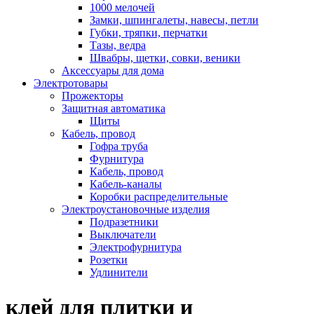
1000 мелочей
Замки, шпингалеты, навесы, петли
Губки, тряпки, перчатки
Тазы, ведра
Швабры, щетки, совки, веники
Аксессуары для дома
Электротовары
Прожекторы
Защитная автоматика
Щиты
Кабель, провод
Гофра труба
Фурнитура
Кабель, провод
Кабель-каналы
Коробки распределительные
Электроустановочные изделия
Подразетники
Выключатели
Электрофурнитура
Розетки
Удлинители
клей для плитки и