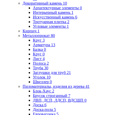
Декоративный камень
10
Архитектурные элементы
0
Интерьерный камень
1
Искусственный камень
6
Тротуарная плитка
2
Угловые элементы
1
Кирпич
1
Металлопрокат
80
Круг
3
Арматура
13
Балка
0
Круг
0
Лист
4
Полоса
2
Труба
30
Заглушки для труб
21
Уголок
10
Швеллер
0
Пиломатериалы, изделия из дерева
41
Блок-Хаус
2
Брусок строганный
7
ДВП, ДСП, ЛДСП, ВДСШП
0
Доска
6
Доска-пола
5
Евровагонка
5