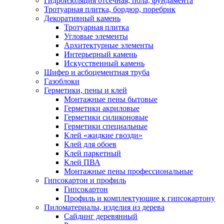
Гидроизоляция отсечная, пола, фундамента
Тротуарная плитка, бордюр, поребрик
Декоративный камень
Тротуарная плитка
Угловые элементы
Архитектурные элементы
Интерьерный камень
Искусственный камень
Шифер и асбоцементная труба
Газоблоки
Герметики, пены и клей
Монтажные пены бытовые
Герметики акриловые
Герметики силиконовые
Герметики специальные
Клей «жидкие гвозди»
Клей для обоев
Клей паркетный
Клей ПВА
Монтажные пены профессиональные
Гипсокартон и профиль
Гипсокартон
Профиль и комплектующие к гипсокартону
Пиломатериалы, изделия из дерева
Сайдинг деревянный