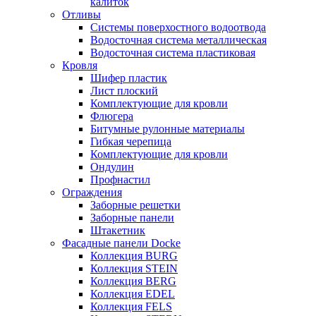
калиток
Отливы
Системы поверхостного водоотвода
Водосточная система металлическая
Водосточная система пластиковая
Кровля
Шифер пластик
Лист плоский
Комплектующие для кровли
Флюгера
Битумные рулонные материалы
Гибкая черепица
Комплектующие для кровли
Ондулин
Профнастил
Ограждения
Заборные решетки
Заборные панели
Штакетник
Фасадные панели Docke
Коллекция BURG
Коллекция STEIN
Коллекция BERG
Коллекция EDEL
Коллекция FELS