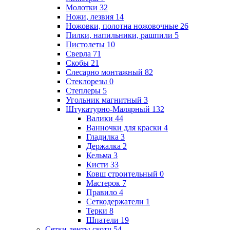
Молотки
32
Ножи, лезвия
14
Ножовки, полотна ножовочные
26
Пилки, напильники, рашпили
5
Пистолеты
10
Сверла
71
Скобы
21
Слесарно монтажный
82
Стеклорезы
0
Степлеры
5
Угольник магнитный
3
Штукатурно-Малярный
132
Валики
44
Ванночки для краски
4
Гладилка
3
Держалка
2
Кельма
3
Кисти
33
Ковш строительный
0
Мастерок
7
Правило
4
Сеткодержатели
1
Терки
8
Шпатели
19
Сетки,ленты,скотч
54