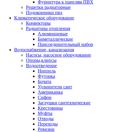
Фурнитура к панелям ПВХ
Решетки радиаторные
Подоконники пвх
Климатическое оборудование
Конвекторы
Радиаторы отопления
Алюминиевые
Биметаллические
Присоединительный набор
Водоснабжение, канализация
Насосы, насосное оборудование
Опоры,клипсы
Водоотведение
Ниппель
Футорка
Бочата
Удлинители сант
Американка
Сифон
Заглушки сантехнические
Крестовины
Муфты
Отводы
Переходы
Ревизии