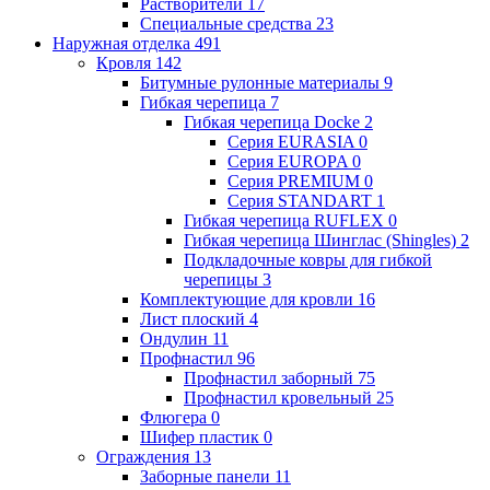
Растворители
17
Специальные средства
23
Наружная отделка
491
Кровля
142
Битумные рулонные материалы
9
Гибкая черепица
7
Гибкая черепица Docke
2
Серия EURASIA
0
Серия EUROPA
0
Серия PREMIUM
0
Серия STANDART
1
Гибкая черепица RUFLEX
0
Гибкая черепица Шинглас (Shingles)
2
Подкладочные ковры для гибкой
черепицы
3
Комплектующие для кровли
16
Лист плоский
4
Ондулин
11
Профнастил
96
Профнастил заборный
75
Профнастил кровельный
25
Флюгера
0
Шифер пластик
0
Ограждения
13
Заборные панели
11