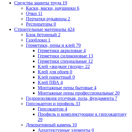
Средства защиты труда
19
Каски, маски, наушники
6
Очки
11
Перчатки,рукавицы
2
Респираторы
0
Строительные материалы
424
Блок бетонный
2
Газоблоки
1
Герметики, пены и клей
79
Герметики акриловые
4
Герметики силиконовые
13
Герметики специальные
12
Клей «жидкие гвозди»
22
Клей для обоев
0
Клей паркетный
0
Клей ПВА
4
Монтажные пены бытовые
4
Монтажные пены профессиональные
20
Гидроизоляция отсечная, пола, фундамента
7
Гипсокартон и профиль
33
Гипсокартон
4
Профиль и комплектующие к гипсокартону
29
Декоративный камень
10
Архитектурные элементы
0