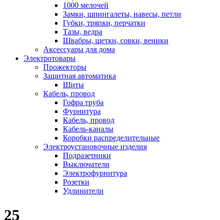
1000 мелочей
Замки, шпингалеты, навесы, петли
Губки, тряпки, перчатки
Тазы, ведра
Швабры, щетки, совки, веники
Аксессуары для дома
Электротовары
Прожекторы
Защитная автоматика
Щиты
Кабель, провод
Гофра труба
Фурнитура
Кабель, провод
Кабель-каналы
Коробки распределительные
Электроустановочные изделия
Подразетники
Выключатели
Электрофурнитура
Розетки
Удлинители
25