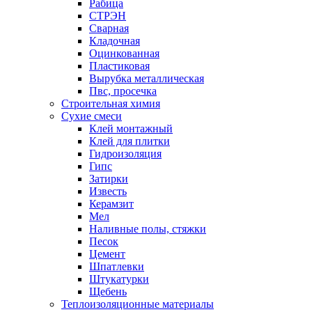
Рабица
СТРЭН
Сварная
Кладочная
Оцинкованная
Пластиковая
Вырубка металлическая
Пвс, просечка
Строительная химия
Сухие смеси
Клей монтажный
Клей для плитки
Гидроизоляция
Гипс
Затирки
Известь
Керамзит
Мел
Наливные полы, стяжки
Песок
Цемент
Шпатлевки
Штукатурки
Щебень
Теплоизоляционные материалы