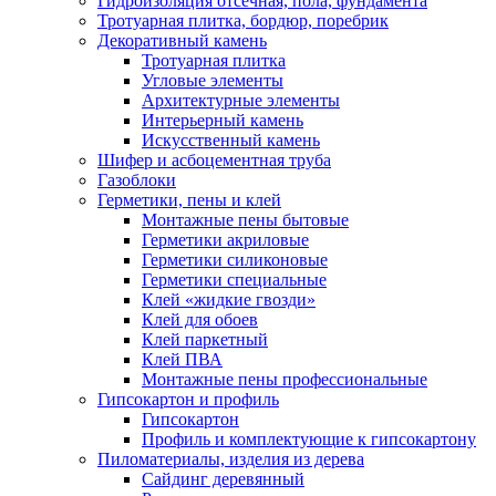
Гидроизоляция отсечная, пола, фундамента
Тротуарная плитка, бордюр, поребрик
Декоративный камень
Тротуарная плитка
Угловые элементы
Архитектурные элементы
Интерьерный камень
Искусственный камень
Шифер и асбоцементная труба
Газоблоки
Герметики, пены и клей
Монтажные пены бытовые
Герметики акриловые
Герметики силиконовые
Герметики специальные
Клей «жидкие гвозди»
Клей для обоев
Клей паркетный
Клей ПВА
Монтажные пены профессиональные
Гипсокартон и профиль
Гипсокартон
Профиль и комплектующие к гипсокартону
Пиломатериалы, изделия из дерева
Сайдинг деревянный