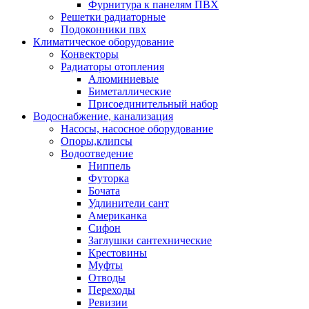
Фурнитура к панелям ПВХ
Решетки радиаторные
Подоконники пвх
Климатическое оборудование
Конвекторы
Радиаторы отопления
Алюминиевые
Биметаллические
Присоединительный набор
Водоснабжение, канализация
Насосы, насосное оборудование
Опоры,клипсы
Водоотведение
Ниппель
Футорка
Бочата
Удлинители сант
Американка
Сифон
Заглушки сантехнические
Крестовины
Муфты
Отводы
Переходы
Ревизии