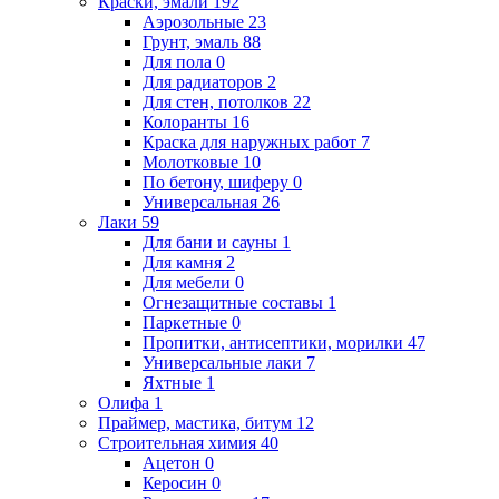
Краски, эмали
192
Аэрозольные
23
Грунт, эмаль
88
Для пола
0
Для радиаторов
2
Для стен, потолков
22
Колоранты
16
Краска для наружных работ
7
Молотковые
10
По бетону, шиферу
0
Универсальная
26
Лаки
59
Для бани и сауны
1
Для камня
2
Для мебели
0
Огнезащитные составы
1
Паркетные
0
Пропитки, антисептики, морилки
47
Универсальные лаки
7
Яхтные
1
Олифа
1
Праймер, мастика, битум
12
Строительная химия
40
Ацетон
0
Керосин
0