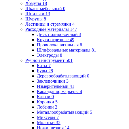
Хомуты
18
Шкант мебельный
0
Шпильки
13
Шурупы
8
Лестницы и стремянки
4
Расходные материалы
147
Диск полировочный
3
Круги отрезные
49
Проволока вязальная
6
Шлифовальные материалы
81
Электроды
8
Ручной инструмент
501
Биты
7
Буры
28
Деревообрабатывающий
0
Заклепочники
3
Измерительный
41
Карандаши, маркеры
4
Ключи
0
Коронки
5
Лобзики
2
Металлообрабатывающий
5
Миксеры
7
Молотки
32
Ножи, лезвия
14