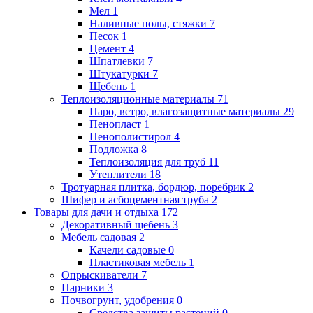
Мел
1
Наливные полы, стяжки
7
Песок
1
Цемент
4
Шпатлевки
7
Штукатурки
7
Щебень
1
Теплоизоляционные материалы
71
Паро, ветро, влагозащитные материалы
29
Пенопласт
1
Пенополистирол
4
Подложка
8
Теплоизоляция для труб
11
Утеплители
18
Тротуарная плитка, бордюр, поребрик
2
Шифер и асбоцементная труба
2
Товары для дачи и отдыха
172
Декоративный щебень
3
Мебель садовая
2
Качели садовые
0
Пластиковая мебель
1
Опрыскиватели
7
Парники
3
Почвогрунт, удобрения
0
Средства защиты растений
0