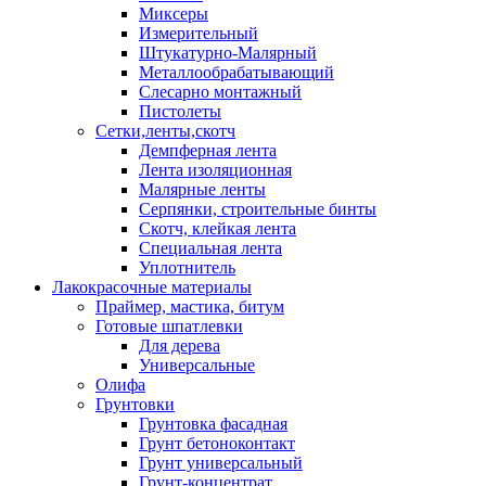
Миксеры
Измерительный
Штукатурно-Малярный
Металлообрабатывающий
Слесарно монтажный
Пистолеты
Сетки,ленты,скотч
Демпферная лента
Лента изоляционная
Малярные ленты
Серпянки, строительные бинты
Скотч, клейкая лента
Специальная лента
Уплотнитель
Лакокрасочные материалы
Праймер, мастика, битум
Готовые шпатлевки
Для дерева
Универсальные
Олифа
Грунтовки
Грунтовка фасадная
Грунт бетоноконтакт
Грунт универсальный
Грунт-концентрат