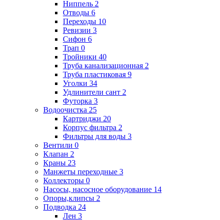
Ниппель
2
Отводы
6
Переходы
10
Ревизии
3
Сифон
6
Трап
0
Тройники
40
Труба канализационная
2
Труба пластиковая
9
Уголки
34
Удлинители сант
2
Футорка
3
Водоочистка
25
Картриджи
20
Корпус фильтра
2
Фильтры для воды
3
Вентили
0
Клапан
2
Краны
23
Манжеты переходные
3
Коллекторы
0
Насосы, насосное оборудование
14
Опоры,клипсы
2
Подводка
24
Лен
3