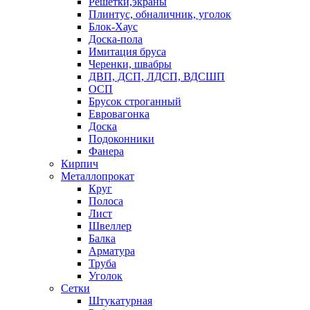
Решетки,экраны
Плинтус, обналичник, уголок
Блок-Хаус
Доска-пола
Имитация бруса
Черенки, швабры
ДВП, ДСП, ЛДСП, ВДСШП
ОСП
Брусок строганный
Евровагонка
Доска
Подоконники
Фанера
Кирпич
Металлопрокат
Круг
Полоса
Лист
Швеллер
Балка
Арматура
Труба
Уголок
Сетки
Штукатурная