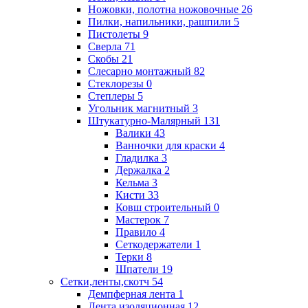
Ножовки, полотна ножовочные
26
Пилки, напильники, рашпили
5
Пистолеты
9
Сверла
71
Скобы
21
Слесарно монтажный
82
Стеклорезы
0
Степлеры
5
Угольник магнитный
3
Штукатурно-Малярный
131
Валики
43
Ванночки для краски
4
Гладилка
3
Держалка
2
Кельма
3
Кисти
33
Ковш строительный
0
Мастерок
7
Правило
4
Сеткодержатели
1
Терки
8
Шпатели
19
Сетки,ленты,скотч
54
Демпферная лента
1
Лента изоляционная
12