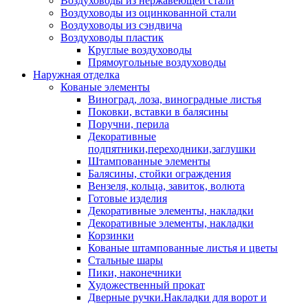
Воздуховоды из нержавеющей стали
Воздуховоды из оцинкованной стали
Воздуховоды из сэндвича
Воздуховоды пластик
Круглые воздуховоды
Прямоугольные воздуховоды
Наружная отделка
Кованые элементы
Виноград, лоза, виноградные листья
Поковки, вставки в балясины
Поручни, перила
Декоративные
подпятники,переходники,заглушки
Штампованные элементы
Балясины, стойки ограждения
Вензеля, кольца, завиток, волюта
Готовые изделия
Декоративные элементы, накладки
Декоративные элементы, накладки
Корзинки
Кованые штампованные листья и цветы
Стальные шары
Пики, наконечники
Художественный прокат
Дверные ручки.Накладки для ворот и