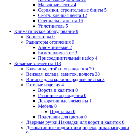
Малярные ленты
4
Серпянки, строительные бинты
5
Скотч, клейкая лента
12
Специальная лента
15
Уплотнитель
5
Климатическое оборудование
9
Конвекторы
0
Радиаторы отопления
9
Алюминиевые
2
Биметаллические
3
Присоединительный набор
4
Кованые элементы
118
Балясины, стойки ограждения
20
Вензеля, кольца, завиток, волюта
38
Виноград, лоза, виноградные листья
3
Готовые изделия
4
Ворота и калитки
0
Газонные ограждения
0
Декоративные элементы
1
Мебель
0
Подставки
0
Подставки для цветов
0
Дверные ручки.Накладки для ворот и калиток
0
Декоративные подпятники,переходники,заглушки
0