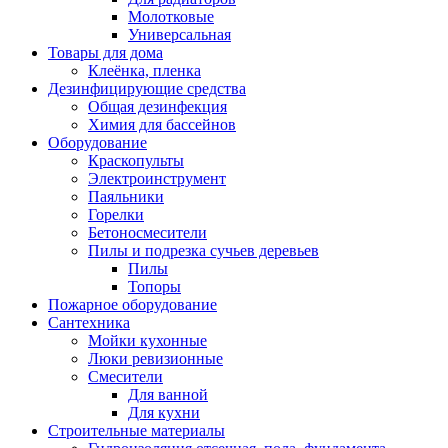
Молотковые
Универсальная
Товары для дома
Клеёнка, пленка
Дезинфицирующие средства
Общая дезинфекция
Химия для бассейнов
Оборудование
Краскопульты
Электроинструмент
Паяльники
Горелки
Бетоносмесители
Пилы и подрезка сучьев деревьев
Пилы
Топоры
Пожарное оборудование
Сантехника
Мойки кухонные
Люки ревизионные
Смесители
Для ванной
Для кухни
Строительные материалы