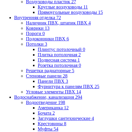
Воздуховоды пластик
27
Круглые воздуховоды
11
Прямоугольные воздуховоды
15
Внутренняя отделка
72
Наличник ПВХ, штапик ПВХ
4
Коврики
13
Пороги
0
Подоконники ПВХ
6
Потолки
3
Плинтус потолочный
0
Плитка потолочная
2
Подвесная система
1
Розетка потолочная
0
Решетки радиаторные
5
Стеновые панели
28
Панели ПВХ
3
Фурнитура к панелям ПВХ
25
Угловые элементы ПВХ
14
Водоснабжение, канализация
294
Водоотведение
198
Американка
12
Бочата
2
Заглушки сантехнические
4
Крестовины
8
Муфты
54