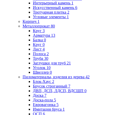
Интерьерный камень
1
Искусственный камень
6
Тротуарная плитка
2
Угловые элементы
1
Кирпич
1
Металлопрокат
80
Круг
3
Арматура
13
Балка
0
Круг
0
Лист
4
Полоса
2
Труба
30
Заглушки для труб
21
Уголок
10
Швеллер
0
Пиломатериалы, изделия из дерева
42
Блок-Хаус
2
Брусок строганный
7
ДВП, ДСП, ЛДСП, ВДСШП
0
Доска
7
Доска-пола
5
Евровагонка
5
Имитация бруса
1
ОСП
6