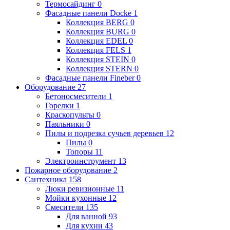
Термосайдинг
0
Фасадные панели Docke
1
Коллекция BERG
0
Коллекция BURG
0
Коллекция EDEL
0
Коллекция FELS
1
Коллекция STEIN
0
Коллекция STERN
0
Фасадные панели Fineber
0
Оборудование
27
Бетоносмесители
1
Горелки
1
Краскопульты
0
Паяльники
0
Пилы и подрезка сучьев деревьев
12
Пилы
0
Топоры
11
Электроинструмент
13
Пожарное оборудование
2
Сантехника
158
Люки ревизионные
11
Мойки кухонные
12
Смесители
135
Для ванной
93
Для кухни
43