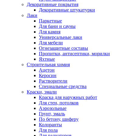
Декоративные покрытия
Декоративные штукатурки
Лаки
Паркетные
Для бани и сауны
Для камня
Универсальные лаки
Для мебели
Огнезащитные составы
Пропитки, антисептики, морилки
Яхтные
Строительная химия
Ацетон
Керосин
Растворители
Специальные средства
Краски, эмали
Краска для наружных работ
Для стен, потолков
Аэрозольные
Грунт, эмаль
По бетону, шиферу
Колоранты
Для пола
Для радиаторов