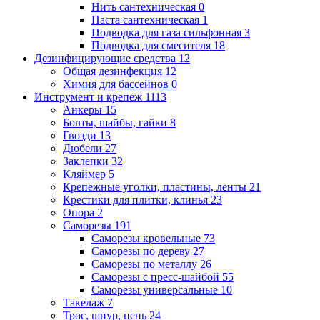
Нить сантехническая
0
Паста сантехническая
1
Подводка для газа сильфонная
3
Подводка для смесителя
18
Дезинфицирующие средства
12
Общая дезинфекция
12
Химия для бассейнов
0
Инструмент и крепеж
1113
Анкеры
15
Болты, шайбы, гайки
8
Гвозди
13
Дюбели
27
Заклепки
32
Кляймер
5
Крепежные уголки, пластины, ленты
21
Крестики для плитки, клинья
23
Опора
2
Саморезы
191
Саморезы кровельные
73
Саморезы по дереву
27
Саморезы по металлу
26
Саморезы с пресс-шайбой
55
Саморезы универсальные
10
Такелаж
7
Трос, шнур, цепь
24