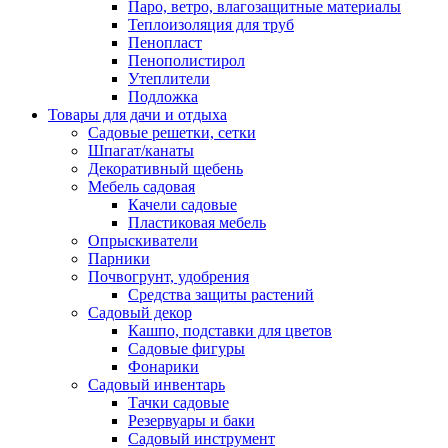
Паро, ветро, влагозащитные материалы
Теплоизоляция для труб
Пенопласт
Пенополистирол
Утеплители
Подложка
Товары для дачи и отдыха
Садовые решетки, сетки
Шпагат/канаты
Декоративный щебень
Мебель садовая
Качели садовые
Пластиковая мебель
Опрыскиватели
Парники
Почвогрунт, удобрения
Средства защиты растений
Садовый декор
Кашпо, подставки для цветов
Садовые фигуры
Фонарики
Садовый инвентарь
Тачки садовые
Резервуары и баки
Садовый инструмент