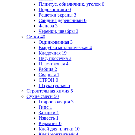
Плинтус, обналичник, уголок
0
Подоконники
0
Решетки,экраны
3
Сайдинг деревянный
0
Фанера
3
Черенки, швабры
3
Сетки
40
Оцинкованная
3
Вырубка металлическая
4
Кладочная
19
Пвс, просечка
3
Пластиковая
4
Рабица
2
Сварная
1
СТРЭН
0
Штукатурная
5
Строительная химия
5
Сухие смеси
50
Гидроизоляция
3
Гипс
1
Затирки
1
Известь
1
Керамзит
0
Клей для плитки
10
Клей монтажный
4