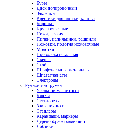
Буры
Диск полировочный
Заклепки
Крестики для плитки, клинья
Коронки
Круги отрезные
Ножи, лезвия
Пилки, напильники, рашпили
Ножовки, полотна ножовочные
Молотки
Проволока вязальная
Сверла
Скобы
Шлифовальные материалы
Шпагат/канаты
Электроды
Ручной инструмент
Угольник магнитный
Ключи
Стеклорезы
Заклепочники
Степлеры
Карандаши, маркеры
Деревообрабатывающий
Лобзики