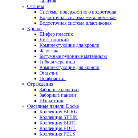
калиток
Отливы
Системы поверхостного водоотвода
Водосточная система металлическая
Водосточная система пластиковая
Кровля
Шифер пластик
Лист плоский
Комплектующие для кровли
Флюгера
Битумные рулонные материалы
Гибкая черепица
Комплектующие для кровли
Ондулин
Профнастил
Ограждения
Заборные решетки
Заборные панели
Штакетник
Фасадные панели Docke
Коллекция BURG
Коллекция STEIN
Коллекция BERG
Коллекция EDEL
Коллекция FELS