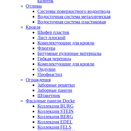
калиток
Отливы
Системы поверхостного водоотвода
Водосточная система металлическая
Водосточная система пластиковая
Кровля
Шифер пластик
Лист плоский
Комплектующие для кровли
Флюгера
Битумные рулонные материалы
Гибкая черепица
Комплектующие для кровли
Ондулин
Профнастил
Ограждения
Заборные решетки
Заборные панели
Штакетник
Фасадные панели Docke
Коллекция BURG
Коллекция STEIN
Коллекция BERG
Коллекция EDEL
Коллекция FELS