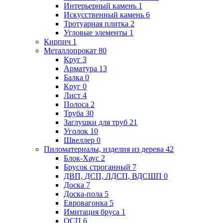
Интерьерный камень
1
Искусственный камень
6
Тротуарная плитка
2
Угловые элементы
1
Кирпич
1
Металлопрокат
80
Круг
3
Арматура
13
Балка
0
Круг
0
Лист
4
Полоса
2
Труба
30
Заглушки для труб
21
Уголок
10
Швеллер
0
Пиломатериалы, изделия из дерева
42
Блок-Хаус
2
Брусок строганный
7
ДВП, ДСП, ЛДСП, ВДСШП
0
Доска
7
Доска-пола
5
Евровагонка
5
Имитация бруса
1
ОСП
6