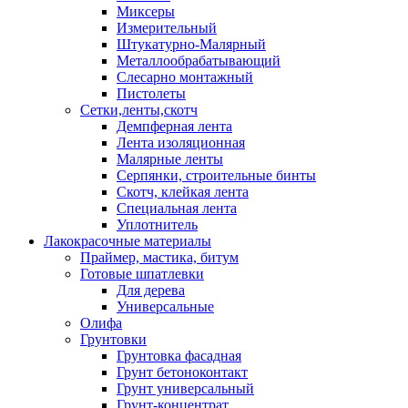
Миксеры
Измерительный
Штукатурно-Малярный
Металлообрабатывающий
Слесарно монтажный
Пистолеты
Сетки,ленты,скотч
Демпферная лента
Лента изоляционная
Малярные ленты
Серпянки, строительные бинты
Скотч, клейкая лента
Специальная лента
Уплотнитель
Лакокрасочные материалы
Праймер, мастика, битум
Готовые шпатлевки
Для дерева
Универсальные
Олифа
Грунтовки
Грунтовка фасадная
Грунт бетоноконтакт
Грунт универсальный
Грунт-концентрат