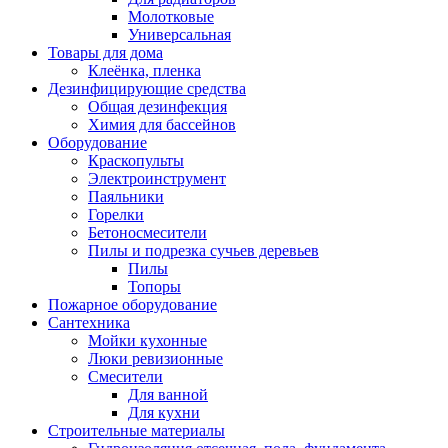
Молотковые
Универсальная
Товары для дома
Клеёнка, пленка
Дезинфицирующие средства
Общая дезинфекция
Химия для бассейнов
Оборудование
Краскопульты
Электроинструмент
Паяльники
Горелки
Бетоносмесители
Пилы и подрезка сучьев деревьев
Пилы
Топоры
Пожарное оборудование
Сантехника
Мойки кухонные
Люки ревизионные
Смесители
Для ванной
Для кухни
Строительные материалы