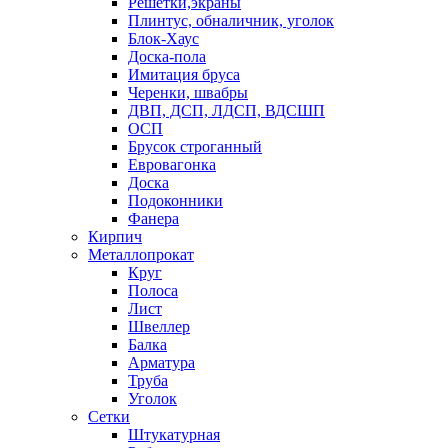
Решетки,экраны
Плинтус, обналичник, уголок
Блок-Хаус
Доска-пола
Имитация бруса
Черенки, швабры
ДВП, ДСП, ЛДСП, ВДСШП
ОСП
Брусок строганный
Евровагонка
Доска
Подоконники
Фанера
Кирпич
Металлопрокат
Круг
Полоса
Лист
Швеллер
Балка
Арматура
Труба
Уголок
Сетки
Штукатурная