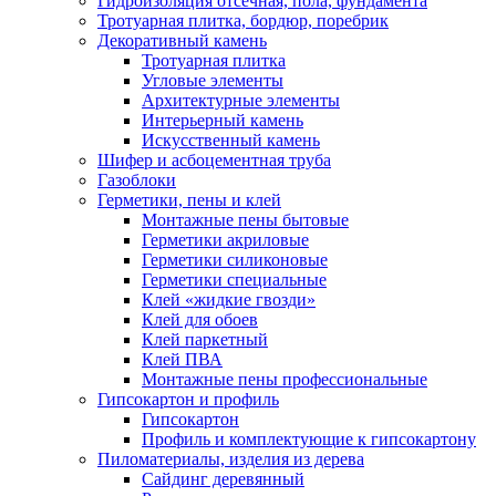
Гидроизоляция отсечная, пола, фундамента
Тротуарная плитка, бордюр, поребрик
Декоративный камень
Тротуарная плитка
Угловые элементы
Архитектурные элементы
Интерьерный камень
Искусственный камень
Шифер и асбоцементная труба
Газоблоки
Герметики, пены и клей
Монтажные пены бытовые
Герметики акриловые
Герметики силиконовые
Герметики специальные
Клей «жидкие гвозди»
Клей для обоев
Клей паркетный
Клей ПВА
Монтажные пены профессиональные
Гипсокартон и профиль
Гипсокартон
Профиль и комплектующие к гипсокартону
Пиломатериалы, изделия из дерева
Сайдинг деревянный