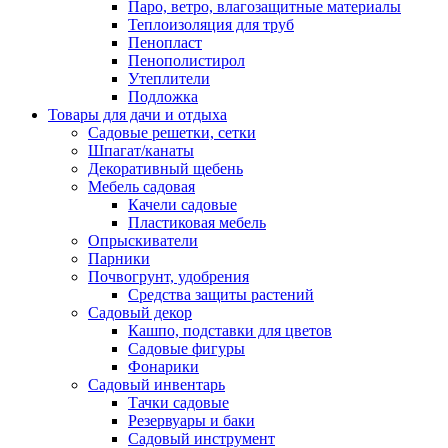
Паро, ветро, влагозащитные материалы
Теплоизоляция для труб
Пенопласт
Пенополистирол
Утеплители
Подложка
Товары для дачи и отдыха
Садовые решетки, сетки
Шпагат/канаты
Декоративный щебень
Мебель садовая
Качели садовые
Пластиковая мебель
Опрыскиватели
Парники
Почвогрунт, удобрения
Средства защиты растений
Садовый декор
Кашпо, подставки для цветов
Садовые фигуры
Фонарики
Садовый инвентарь
Тачки садовые
Резервуары и баки
Садовый инструмент