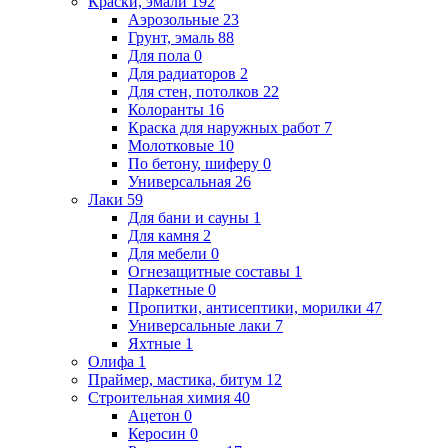
Краски, эмали
192
Аэрозольные
23
Грунт, эмаль
88
Для пола
0
Для радиаторов
2
Для стен, потолков
22
Колоранты
16
Краска для наружных работ
7
Молотковые
10
По бетону, шиферу
0
Универсальная
26
Лаки
59
Для бани и сауны
1
Для камня
2
Для мебели
0
Огнезащитные составы
1
Паркетные
0
Пропитки, антисептики, морилки
47
Универсальные лаки
7
Яхтные
1
Олифа
1
Праймер, мастика, битум
12
Строительная химия
40
Ацетон
0
Керосин
0