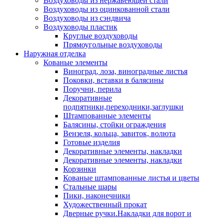
Воздуховоды из нержавеющей стали
Воздуховоды из оцинкованной стали
Воздуховоды из сэндвича
Воздуховоды пластик
Круглые воздуховоды
Прямоугольные воздуховоды
Наружная отделка
Кованые элементы
Виноград, лоза, виноградные листья
Поковки, вставки в балясины
Поручни, перила
Декоративные
подпятники,переходники,заглушки
Штампованные элементы
Балясины, стойки ограждения
Вензеля, кольца, завиток, волюта
Готовые изделия
Декоративные элементы, накладки
Декоративные элементы, накладки
Корзинки
Кованые штампованные листья и цветы
Стальные шары
Пики, наконечники
Художественный прокат
Дверные ручки.Накладки для ворот и