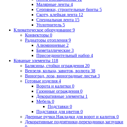
Малярные ленты
4
Серпянки, строительные бинты
5
Скотч, клейкая лента
12
Специальная лента
15
Уплотнитель
5
Климатическое оборудование
9
Конвекторы
0
Радиаторы отопления
9
Алюминиевые
2
Биметаллические
3
Присоединительный набор
4
Кованые элементы
118
Балясины, стойки ограждения
20
Вензеля, кольца, завиток, волюта
38
Виноград, лоза, виноградные листья
3
Готовые изделия
4
Ворота и калитки
0
Газонные ограждения
0
Декоративные элементы
1
Мебель
0
Подставки
0
Подставки для цветов
0
Дверные ручки.Накладки для ворот и калиток
0
Декоративные подпятники,переходники,заглушки
0