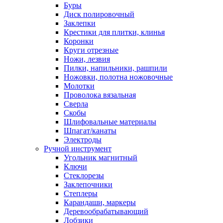
Буры
Диск полировочный
Заклепки
Крестики для плитки, клинья
Коронки
Круги отрезные
Ножи, лезвия
Пилки, напильники, рашпили
Ножовки, полотна ножовочные
Молотки
Проволока вязальная
Сверла
Скобы
Шлифовальные материалы
Шпагат/канаты
Электроды
Ручной инструмент
Угольник магнитный
Ключи
Стеклорезы
Заклепочники
Степлеры
Карандаши, маркеры
Деревообрабатывающий
Лобзики