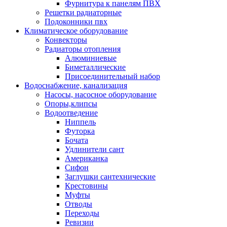
Фурнитура к панелям ПВХ
Решетки радиаторные
Подоконники пвх
Климатическое оборудование
Конвекторы
Радиаторы отопления
Алюминиевые
Биметаллические
Присоединительный набор
Водоснабжение, канализация
Насосы, насосное оборудование
Опоры,клипсы
Водоотведение
Ниппель
Футорка
Бочата
Удлинители сант
Американка
Сифон
Заглушки сантехнические
Крестовины
Муфты
Отводы
Переходы
Ревизии