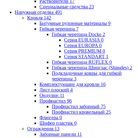
Растворители
17
Специальные средства
23
Наружная отделка
491
Кровля
142
Битумные рулонные материалы
9
Гибкая черепица
7
Гибкая черепица Docke
2
Серия EURASIA
0
Серия EUROPA
0
Серия PREMIUM
0
Серия STANDART
1
Гибкая черепица RUFLEX
0
Гибкая черепица Шинглас (Shingles)
2
Подкладочные ковры для гибкой
черепицы
3
Комплектующие для кровли
16
Лист плоский
4
Ондулин
11
Профнастил
96
Профнастил заборный
75
Профнастил кровельный
25
Флюгера
0
Шифер пластик
0
Ограждения
13
Заборные панели
11