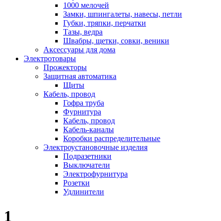
1000 мелочей
Замки, шпингалеты, навесы, петли
Губки, тряпки, перчатки
Тазы, ведра
Швабры, щетки, совки, веники
Аксессуары для дома
Электротовары
Прожекторы
Защитная автоматика
Щиты
Кабель, провод
Гофра труба
Фурнитура
Кабель, провод
Кабель-каналы
Коробки распределительные
Электроустановочные изделия
Подразетники
Выключатели
Электрофурнитура
Розетки
Удлинители
1