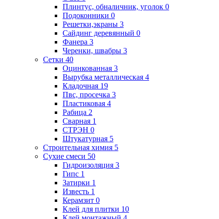
Плинтус, обналичник, уголок
0
Подоконники
0
Решетки,экраны
3
Сайдинг деревянный
0
Фанера
3
Черенки, швабры
3
Сетки
40
Оцинкованная
3
Вырубка металлическая
4
Кладочная
19
Пвс, просечка
3
Пластиковая
4
Рабица
2
Сварная
1
СТРЭН
0
Штукатурная
5
Строительная химия
5
Сухие смеси
50
Гидроизоляция
3
Гипс
1
Затирки
1
Известь
1
Керамзит
0
Клей для плитки
10
Клей монтажный
4