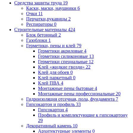
Средства защиты труда
19
Каски, маски, наушники
6
Очки
11
Перчатки,рукавицы
2
Респираторы
0
Строительные материалы
424
Блок бетонный
2
Газоблоки
1
Герметики, пены и клей
79
Герметики акриловые
4
Герметики силиконовые
13
Герметики специальные
12
Клей «жидкие гвозди»
22
Клей для обоев
0
Клей паркетный
0
Клей ПВА
4
Монтажные пены бытовые
4
Монтажные пены профессиональные
20
Гидроизоляция отсечная, пола, фундамента
7
Гипсокартон и профиль
33
Гипсокартон
4
Профиль и комплектующие к гипсокартону
29
Декоративный камень
10
Архитектурные элементы
0