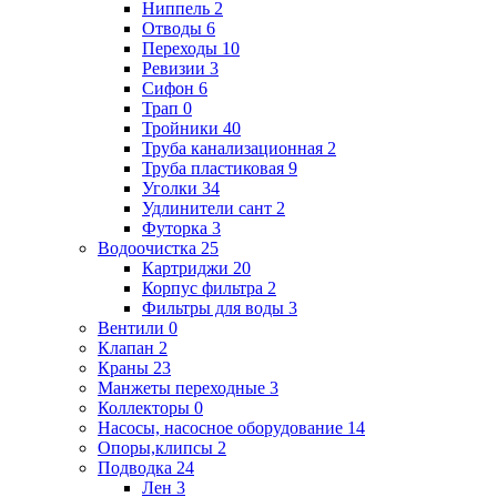
Ниппель
2
Отводы
6
Переходы
10
Ревизии
3
Сифон
6
Трап
0
Тройники
40
Труба канализационная
2
Труба пластиковая
9
Уголки
34
Удлинители сант
2
Футорка
3
Водоочистка
25
Картриджи
20
Корпус фильтра
2
Фильтры для воды
3
Вентили
0
Клапан
2
Краны
23
Манжеты переходные
3
Коллекторы
0
Насосы, насосное оборудование
14
Опоры,клипсы
2
Подводка
24
Лен
3