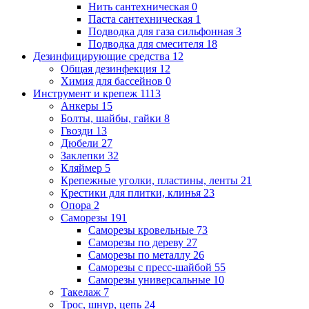
Нить сантехническая
0
Паста сантехническая
1
Подводка для газа сильфонная
3
Подводка для смесителя
18
Дезинфицирующие средства
12
Общая дезинфекция
12
Химия для бассейнов
0
Инструмент и крепеж
1113
Анкеры
15
Болты, шайбы, гайки
8
Гвозди
13
Дюбели
27
Заклепки
32
Кляймер
5
Крепежные уголки, пластины, ленты
21
Крестики для плитки, клинья
23
Опора
2
Саморезы
191
Саморезы кровельные
73
Саморезы по дереву
27
Саморезы по металлу
26
Саморезы с пресс-шайбой
55
Саморезы универсальные
10
Такелаж
7
Трос, шнур, цепь
24