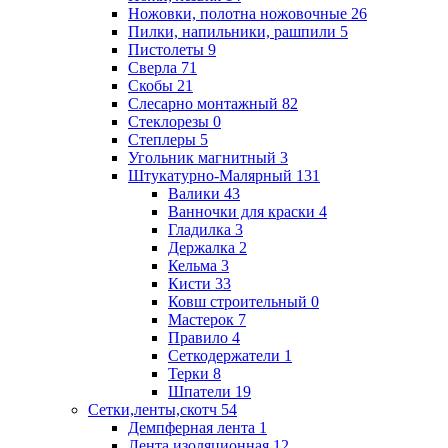
Ножовки, полотна ножовочные
26
Пилки, напильники, рашпили
5
Пистолеты
9
Сверла
71
Скобы
21
Слесарно монтажный
82
Стеклорезы
0
Степлеры
5
Угольник магнитный
3
Штукатурно-Малярный
131
Валики
43
Ванночки для краски
4
Гладилка
3
Держалка
2
Кельма
3
Кисти
33
Ковш строительный
0
Мастерок
7
Правило
4
Сеткодержатели
1
Терки
8
Шпатели
19
Сетки,ленты,скотч
54
Демпферная лента
1
Лента изоляционная
12