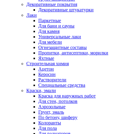
Декоративные покрытия
Декоративные штукатурки
Лаки
Паркетные
Для бани и сауны
Для камня
Универсальные лаки
Для мебели
Огнезащитные составы
Пропитки, антисептики, морилки
Яхтные
Строительная химия
Ацетон
Керосин
Растворители
Специальные средства
Краски, эмали
Краска для наружных работ
Для стен, потолков
Аэрозольные
Грунт, эмаль
По бетону, шиферу
Колоранты
Для пола
Для радиаторов