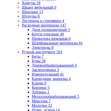
Хомуты
18
Шкант мебельный
0
Шпильки
13
Шурупы
8
Лестницы и стремянки
4
Расходные материалы
147
Диск полировочный
3
Круги отрезные
49
Проволока вязальная
6
Шлифовальные материалы
81
Электроды
8
Ручной инструмент
501
Биты
7
Буры
28
Деревообрабатывающий
0
Заклепочники
3
Измерительный
41
Карандаши, маркеры
4
Ключи
0
Коронки
5
Лобзики
2
Металлообрабатывающий
5
Миксеры
7
Молотки
32
Ножи, лезвия
14