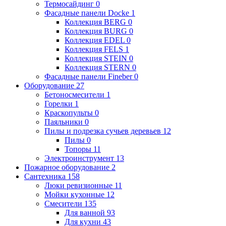
Термосайдинг
0
Фасадные панели Docke
1
Коллекция BERG
0
Коллекция BURG
0
Коллекция EDEL
0
Коллекция FELS
1
Коллекция STEIN
0
Коллекция STERN
0
Фасадные панели Fineber
0
Оборудование
27
Бетоносмесители
1
Горелки
1
Краскопульты
0
Паяльники
0
Пилы и подрезка сучьев деревьев
12
Пилы
0
Топоры
11
Электроинструмент
13
Пожарное оборудование
2
Сантехника
158
Люки ревизионные
11
Мойки кухонные
12
Смесители
135
Для ванной
93
Для кухни
43