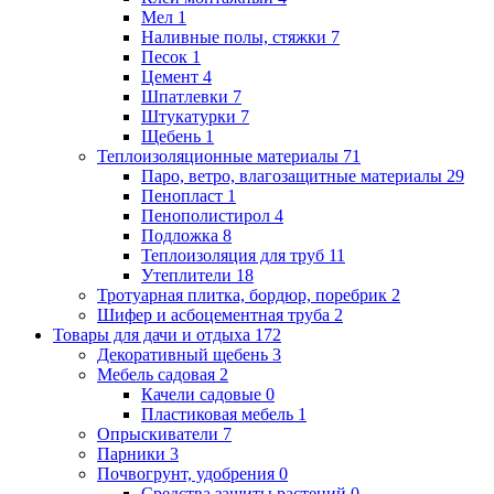
Мел
1
Наливные полы, стяжки
7
Песок
1
Цемент
4
Шпатлевки
7
Штукатурки
7
Щебень
1
Теплоизоляционные материалы
71
Паро, ветро, влагозащитные материалы
29
Пенопласт
1
Пенополистирол
4
Подложка
8
Теплоизоляция для труб
11
Утеплители
18
Тротуарная плитка, бордюр, поребрик
2
Шифер и асбоцементная труба
2
Товары для дачи и отдыха
172
Декоративный щебень
3
Мебель садовая
2
Качели садовые
0
Пластиковая мебель
1
Опрыскиватели
7
Парники
3
Почвогрунт, удобрения
0
Средства защиты растений
0