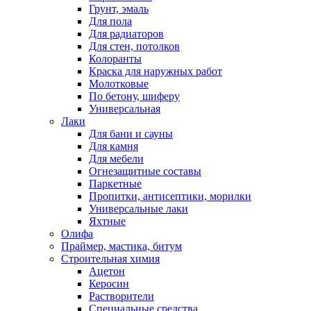
Грунт, эмаль
Для пола
Для радиаторов
Для стен, потолков
Колоранты
Краска для наружных работ
Молотковые
По бетону, шиферу
Универсальная
Лаки
Для бани и сауны
Для камня
Для мебели
Огнезащитные составы
Паркетные
Пропитки, антисептики, морилки
Универсальные лаки
Яхтные
Олифа
Праймер, мастика, битум
Строительная химия
Ацетон
Керосин
Растворители
Специальные средства