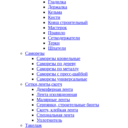
Гладилка
Держалка
Кельма
Кисти
Ковш строительный
Мастерок
Правило
Сеткодержатели
Терки
Шпатели
Саморезы
Саморезы кровельные
Саморезы по дереву
Саморезы по металлу
Саморезы с пресс-шайбой
Саморезы универсальные
Сетки,ленты,скотч
Демпферная лента
Лента изоляционная
Малярные ленты
Серпянки, строительные бинты
Скотч, клейкая лента
Специальная лента
Уплотнитель
Такелаж