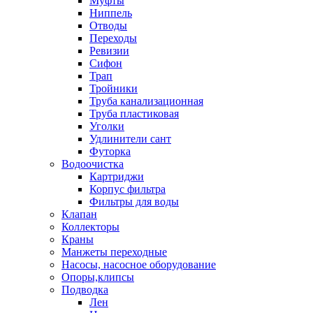
Муфты
Ниппель
Отводы
Переходы
Ревизии
Сифон
Трап
Тройники
Труба канализационная
Труба пластиковая
Уголки
Удлинители сант
Футорка
Водоочистка
Картриджи
Корпус фильтра
Фильтры для воды
Клапан
Коллекторы
Краны
Манжеты переходные
Насосы, насосное оборудование
Опоры,клипсы
Подводка
Лен