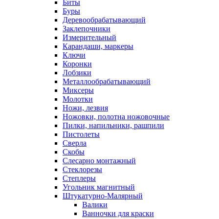
Биты
Буры
Деревообрабатывающий
Заклепочники
Измерительный
Карандаши, маркеры
Ключи
Коронки
Лобзики
Металлообрабатывающий
Миксеры
Молотки
Ножи, лезвия
Ножовки, полотна ножовочные
Пилки, напильники, рашпили
Пистолеты
Сверла
Скобы
Слесарно монтажный
Стеклорезы
Степлеры
Угольник магнитный
Штукатурно-Малярный
Валики
Ванночки для краски