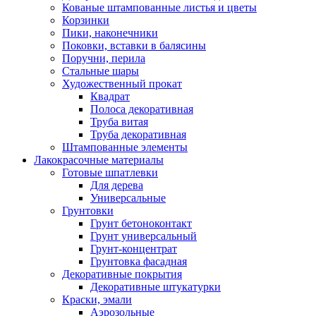
Кованые штампованные листья и цветы
Корзинки
Пики, наконечники
Поковки, вставки в балясины
Поручни, перила
Стальные шары
Художественный прокат
Квадрат
Полоса декоративная
Труба витая
Труба декоративная
Штампованные элементы
Лакокрасочные материалы
Готовые шпатлевки
Для дерева
Универсальные
Грунтовки
Грунт бетоноконтакт
Грунт универсальный
Грунт-концентрат
Грунтовка фасадная
Декоративные покрытия
Декоративные штукатурки
Краски, эмали
Аэрозольные