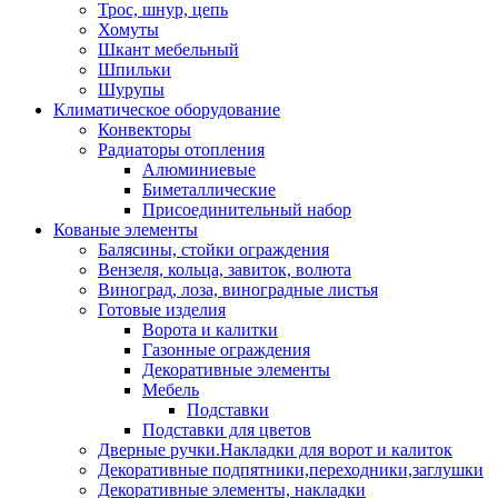
Трос, шнур, цепь
Хомуты
Шкант мебельный
Шпильки
Шурупы
Климатическое оборудование
Конвекторы
Радиаторы отопления
Алюминиевые
Биметаллические
Присоединительный набор
Кованые элементы
Балясины, стойки ограждения
Вензеля, кольца, завиток, волюта
Виноград, лоза, виноградные листья
Готовые изделия
Ворота и калитки
Газонные ограждения
Декоративные элементы
Мебель
Подставки
Подставки для цветов
Дверные ручки.Накладки для ворот и калиток
Декоративные подпятники,переходники,заглушки
Декоративные элементы, накладки