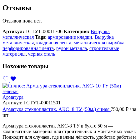
Отзывы
Отзывов пока нет.
Артикул:
ГСТУТ-00011706
Категория:
Вырубка
металлическая
Tags:
армирование кладки
,
Вырубка
металлическая
,
кладочная лента
,
металлическая вырубка
,
перфорированная лента
,
рулон металла
,
строительные
материалы
,
черная сталь
Похожие товары
Арматура
Артикул:
ГСТУТ-00011501
Арматура стеклопластик. АКС- 8 ТУ (50м.) синяя
750,00
₽
/ за
шт
Арматура стеклопластик АКС-8 ТУ в бухте 50 м —
композитный материал для строительных и монтажных задач.
Подходит для случаев, где важны лёгкость, удобство работы и