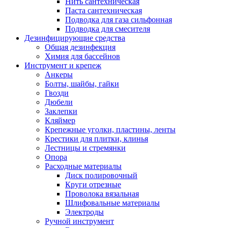
Нить сантехническая
Паста сантехническая
Подводка для газа сильфонная
Подводка для смесителя
Дезинфицирующие средства
Общая дезинфекция
Химия для бассейнов
Инструмент и крепеж
Анкеры
Болты, шайбы, гайки
Гвозди
Дюбели
Заклепки
Кляймер
Крепежные уголки, пластины, ленты
Крестики для плитки, клинья
Лестницы и стремянки
Опора
Расходные материалы
Диск полировочный
Круги отрезные
Проволока вязальная
Шлифовальные материалы
Электроды
Ручной инструмент