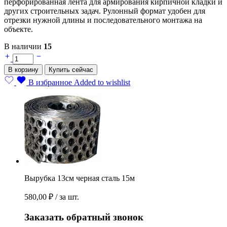
перфорированная лента для армирования кирпичной кладки и
других строительных задач. Рулонный формат удобен для
отрезки нужной длины и последовательного монтажа на
объекте.
В наличии
15
Вырубка
13см
В корзину
Купить сейчас
черная
сталь
В избранное
Added to wishlist
15м
quantity
Вырубка 13см черная сталь 15м
580,00
₽
/ за шт.
Заказать обратный звонок