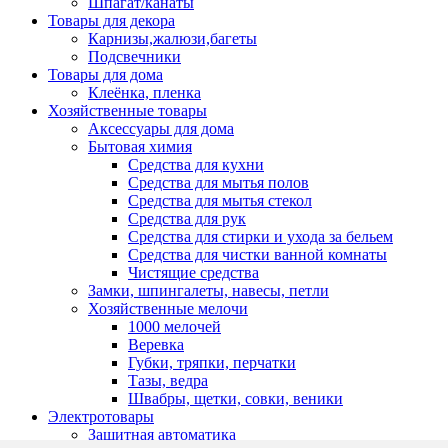
Шпагат/канаты
Товары для декора
Карнизы,жалюзи,багеты
Подсвечники
Товары для дома
Клеёнка, пленка
Хозяйственные товары
Аксессуары для дома
Бытовая химия
Средства для кухни
Средства для мытья полов
Средства для мытья стекол
Средства для рук
Средства для стирки и ухода за бельем
Средства для чистки ванной комнаты
Чистящие средства
Замки, шпингалеты, навесы, петли
Хозяйственные мелочи
1000 мелочей
Веревка
Губки, тряпки, перчатки
Тазы, ведра
Швабры, щетки, совки, веники
Электротовары
Защитная автоматика