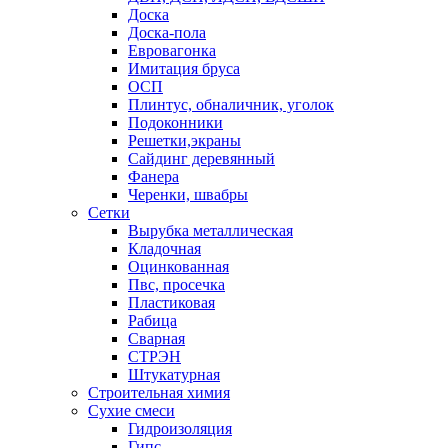
Доска
Доска-пола
Евровагонка
Имитация бруса
ОСП
Плинтус, обналичник, уголок
Подоконники
Решетки,экраны
Сайдинг деревянный
Фанера
Черенки, швабры
Сетки
Вырубка металлическая
Кладочная
Оцинкованная
Пвс, просечка
Пластиковая
Рабица
Сварная
СТРЭН
Штукатурная
Строительная химия
Сухие смеси
Гидроизоляция
Гипс