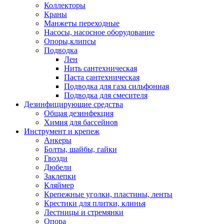
Коллекторы
Краны
Манжеты переходные
Насосы, насосное оборудование
Опоры,клипсы
Подводка
Лен
Нить сантехническая
Паста сантехническая
Подводка для газа сильфонная
Подводка для смесителя
Дезинфицирующие средства
Общая дезинфекция
Химия для бассейнов
Инструмент и крепеж
Анкеры
Болты, шайбы, гайки
Гвозди
Дюбели
Заклепки
Кляймер
Крепежные уголки, пластины, ленты
Крестики для плитки, клинья
Лестницы и стремянки
Опора