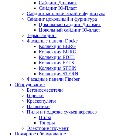
Сайдинг Доломит
Сайдинг Ю-Пласт
Сайдинг металлический и фурнитура
Сайдинг цокольный и фурнитура
Цокольный сайдинг Доломит
Цокольный сайдинг Ю-пласт
Термосайдинг
Фасадные панели Docke
Коллекция BERG
Коллекция BURG
Коллекция EDEL
Коллекция FELS
Коллекция STEIN
Коллекция STERN
Фасадные панели Fineber
Оборудование
Бетоносмесители
Горелки
Краскопульты
Паяльники
Пилы и подрезка сучьев деревьев
Пилы
Топоры
Электроинструмент
Пожарное оборудование