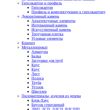
Гипсокартон и профиль
Гипсокартон
Профиль и комплектующие к гипсокартону
Декоративный камень
Архитектурные элементы
Интерьерный камень
Искусственный камень
Тротуарная плитка
Угловые элементы
Кирпич
Металлопрокат
Арматура
Балка
Заглушки для труб
Круг
Круг
Лист
Полоса
Труба
Уголок
Швеллер
Пиломатериалы, изделия из дерева
Блок-Хаус
Брусок строганный
ДВП, ДСП, ЛДСП, ВДСШП