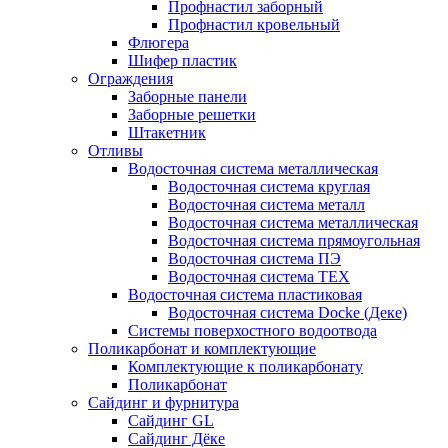
Профнастил заборный
Профнастил кровельный
Флюгера
Шифер пластик
Ограждения
Заборные панели
Заборные решетки
Штакетник
Отливы
Водосточная система металлическая
Водосточная система круглая
Водосточная система металл
Водосточная система металлическая
Водосточная система прямоугольная
Водосточная система ПЭ
Водосточная система ТЕХ
Водосточная система пластиковая
Водосточная система Docke (Деке)
Системы поверхостного водоотвода
Поликарбонат и комплектующие
Комплектующие к поликарбонату
Поликарбонат
Сайдинг и фурнитура
Сайдинг GL
Сайдинг Дёке