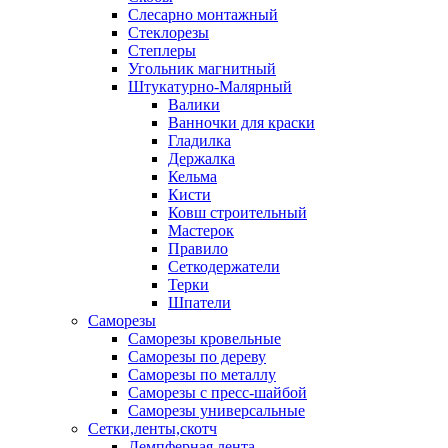
Слесарно монтажный
Стеклорезы
Степлеры
Угольник магнитный
Штукатурно-Малярный
Валики
Ванночки для краски
Гладилка
Держалка
Кельма
Кисти
Ковш строительный
Мастерок
Правило
Сеткодержатели
Терки
Шпатели
Саморезы
Саморезы кровельные
Саморезы по дереву
Саморезы по металлу
Саморезы с пресс-шайбой
Саморезы универсальные
Сетки,ленты,скотч
Демпферная лента