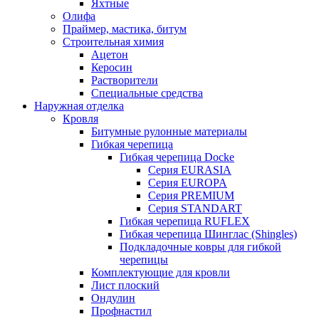
Яхтные
Олифа
Праймер, мастика, битум
Строительная химия
Ацетон
Керосин
Растворители
Специальные средства
Наружная отделка
Кровля
Битумные рулонные материалы
Гибкая черепица
Гибкая черепица Docke
Серия EURASIA
Серия EUROPA
Серия PREMIUM
Серия STANDART
Гибкая черепица RUFLEX
Гибкая черепица Шинглас (Shingles)
Подкладочные ковры для гибкой
черепицы
Комплектующие для кровли
Лист плоский
Ондулин
Профнастил