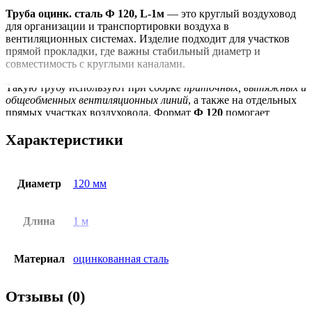
Труба оцинк. сталь Ф 120, L-1м
— это круглый воздуховод
для организации и транспортировки воздуха в
вентиляционных системах. Изделие подходит для участков
прямой прокладки, где важны стабильный диаметр и
совместимость с круглыми каналами.
Такую трубу используют при сборке
приточных, вытяжных и
общеобменных вентиляционных линий
, а также на отдельных
прямых участках воздуховода. Формат
Ф 120
помогает
подбирать элементы под уже заданный диаметр системы, а
Характеристики
длина
1 м
удобна для точной компоновки трассы и подгонки
по месту.
При выборе важно учитывать не только диаметр, но и то, как
Диаметр
120 мм
труба будет стыковаться с другими элементами системы:
фасонными частями, соединителями, отводами и решётками.
Оцинкованная сталь
обычно выбирается там, где нужен
Длина
1 м
практичный металлический воздуховод для стандартных
вентиляционных задач.
Материал
оцинкованная сталь
круглый вентиляционный канал для воздуха
подходит для прямых участков воздуховода
диаметр 120 мм
Отзывы (0)
Форма
круглая
длина 1 м
из оцинкованной стали