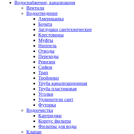
Водоснабжение, канализация
Вентили
Водоотведение
Американка
Бочата
Заглушки сантехнические
Крестовины
Муфты
Ниппель
Отводы
Переходы
Ревизии
Сифон
Трап
Тройники
Труба канализационная
Труба пластиковая
Уголки
Удлинители сант
Футорка
Водоочистка
Картриджи
Корпус фильтра
Фильтры для воды
Клапан