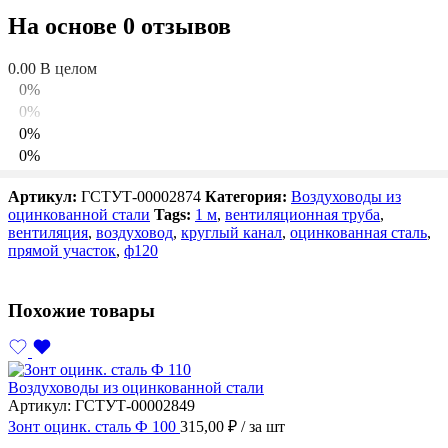
На основе 0 отзывов
Тип изделия
воздуховод
0.00
В целом
Назначение
транспортировка воздуха
0%
0%
0%
0%
0%
Артикул:
ГСТУТ-00002874
Категория:
Воздуховоды из
Написать отзыв
оцинкованной стали
Tags:
1 м
,
вентиляционная труба
,
вентиляция
,
воздуховод
,
круглый канал
,
оцинкованная сталь
,
Отзывы
прямой участок
,
ф120
Отзывов пока нет.
Похожие товары
Воздуховоды из оцинкованной стали
Артикул:
ГСТУТ-00002849
Зонт оцинк. сталь Ф 100
315,00
₽
/ за шт