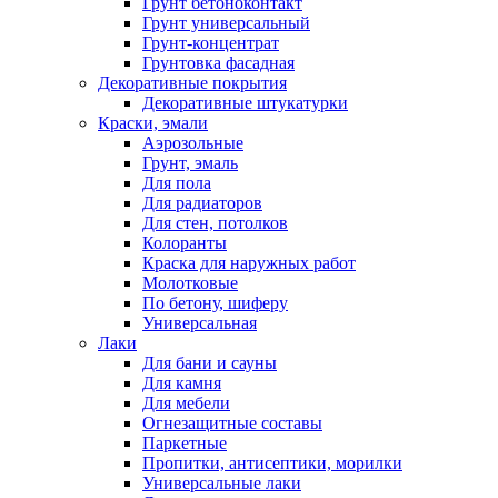
Грунт бетоноконтакт
Грунт универсальный
Грунт-концентрат
Грунтовка фасадная
Декоративные покрытия
Декоративные штукатурки
Краски, эмали
Аэрозольные
Грунт, эмаль
Для пола
Для радиаторов
Для стен, потолков
Колоранты
Краска для наружных работ
Молотковые
По бетону, шиферу
Универсальная
Лаки
Для бани и сауны
Для камня
Для мебели
Огнезащитные составы
Паркетные
Пропитки, антисептики, морилки
Универсальные лаки