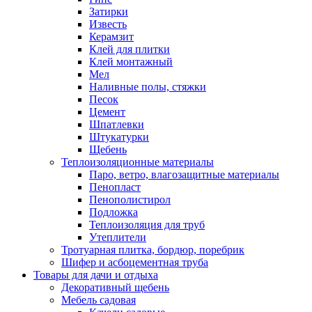
Затирки
Известь
Керамзит
Клей для плитки
Клей монтажный
Мел
Наливные полы, стяжки
Песок
Цемент
Шпатлевки
Штукатурки
Щебень
Теплоизоляционные материалы
Паро, ветро, влагозащитные материалы
Пенопласт
Пенополистирол
Подложка
Теплоизоляция для труб
Утеплители
Тротуарная плитка, бордюр, поребрик
Шифер и асбоцементная труба
Товары для дачи и отдыха
Декоративный щебень
Мебель садовая