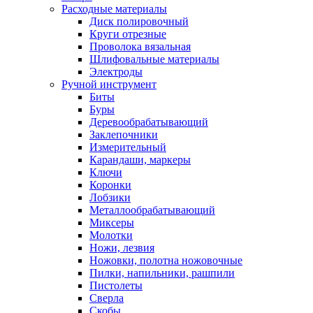
Расходные материалы
Диск полировочный
Круги отрезные
Проволока вязальная
Шлифовальные материалы
Электроды
Ручной инструмент
Биты
Буры
Деревообрабатывающий
Заклепочники
Измерительный
Карандаши, маркеры
Ключи
Коронки
Лобзики
Металлообрабатывающий
Миксеры
Молотки
Ножи, лезвия
Ножовки, полотна ножовочные
Пилки, напильники, рашпили
Пистолеты
Сверла
Скобы