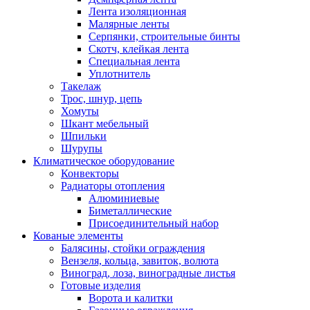
Лента изоляционная
Малярные ленты
Серпянки, строительные бинты
Скотч, клейкая лента
Специальная лента
Уплотнитель
Такелаж
Трос, шнур, цепь
Хомуты
Шкант мебельный
Шпильки
Шурупы
Климатическое оборудование
Конвекторы
Радиаторы отопления
Алюминиевые
Биметаллические
Присоединительный набор
Кованые элементы
Балясины, стойки ограждения
Вензеля, кольца, завиток, волюта
Виноград, лоза, виноградные листья
Готовые изделия
Ворота и калитки