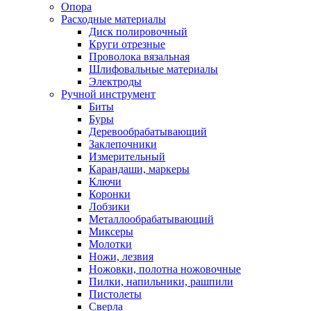
Опора
Расходные материалы
Диск полировочный
Круги отрезные
Проволока вязальная
Шлифовальные материалы
Электроды
Ручной инструмент
Биты
Буры
Деревообрабатывающий
Заклепочники
Измерительный
Карандаши, маркеры
Ключи
Коронки
Лобзики
Металлообрабатывающий
Миксеры
Молотки
Ножи, лезвия
Ножовки, полотна ножовочные
Пилки, напильники, рашпили
Пистолеты
Сверла