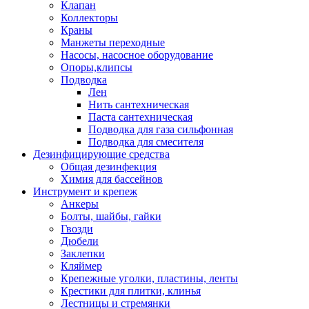
Клапан
Коллекторы
Краны
Манжеты переходные
Насосы, насосное оборудование
Опоры,клипсы
Подводка
Лен
Нить сантехническая
Паста сантехническая
Подводка для газа сильфонная
Подводка для смесителя
Дезинфицирующие средства
Общая дезинфекция
Химия для бассейнов
Инструмент и крепеж
Анкеры
Болты, шайбы, гайки
Гвозди
Дюбели
Заклепки
Кляймер
Крепежные уголки, пластины, ленты
Крестики для плитки, клинья
Лестницы и стремянки