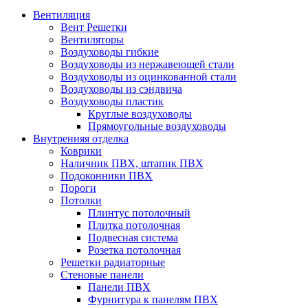
Вентиляция
Вент Решетки
Вентиляторы
Воздуховоды гибкие
Воздуховоды из нержавеющей стали
Воздуховоды из оцинкованной стали
Воздуховоды из сэндвича
Воздуховоды пластик
Круглые воздуховоды
Прямоугольные воздуховоды
Внутренняя отделка
Коврики
Наличник ПВХ, штапик ПВХ
Подоконники ПВХ
Пороги
Потолки
Плинтус потолочный
Плитка потолочная
Подвесная система
Розетка потолочная
Решетки радиаторные
Стеновые панели
Панели ПВХ
Фурнитура к панелям ПВХ