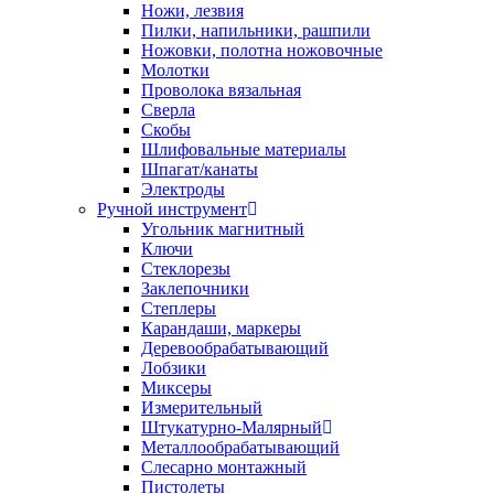
Ножи, лезвия
Пилки, напильники, рашпили
Ножовки, полотна ножовочные
Молотки
Проволока вязальная
Сверла
Скобы
Шлифовальные материалы
Шпагат/канаты
Электроды
Ручной инструмент
Угольник магнитный
Ключи
Стеклорезы
Заклепочники
Степлеры
Карандаши, маркеры
Деревообрабатывающий
Лобзики
Миксеры
Измерительный
Штукатурно-Малярный
Металлообрабатывающий
Слесарно монтажный
Пистолеты