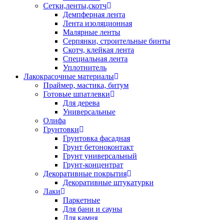
Сетки,ленты,скотч
Демпферная лента
Лента изоляционная
Малярные ленты
Серпянки, строительные бинты
Скотч, клейкая лента
Специальная лента
Уплотнитель
Лакокрасочные материалы
Праймер, мастика, битум
Готовые шпатлевки
Для дерева
Универсальные
Олифа
Грунтовки
Грунтовка фасадная
Грунт бетоноконтакт
Грунт универсальный
Грунт-концентрат
Декоративные покрытия
Декоративные штукатурки
Лаки
Паркетные
Для бани и сауны
Для камня