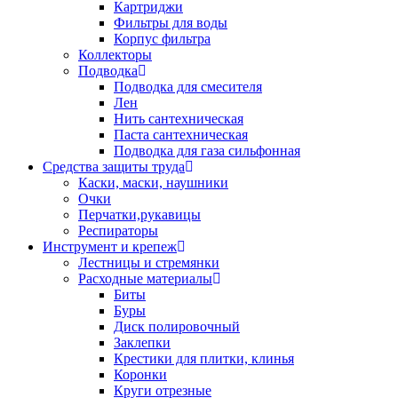
Картриджи
Фильтры для воды
Корпус фильтра
Коллекторы
Подводка
Подводка для смесителя
Лен
Нить сантехническая
Паста сантехническая
Подводка для газа сильфонная
Средства защиты труда
Каски, маски, наушники
Очки
Перчатки,рукавицы
Респираторы
Инструмент и крепеж
Лестницы и стремянки
Расходные материалы
Биты
Буры
Диск полировочный
Заклепки
Крестики для плитки, клинья
Коронки
Круги отрезные