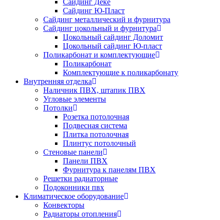
Сайдинг Дёке
Сайдинг Ю-Пласт
Сайдинг металлический и фурнитура
Сайдинг цокольный и фурнитура
Цокольный сайдинг Доломит
Цокольный сайдинг Ю-пласт
Поликарбонат и комплектующие
Поликарбонат
Комплектующие к поликарбонату
Внутренняя отделка
Наличник ПВХ, штапик ПВХ
Угловые элементы
Потолки
Розетка потолочная
Подвесная система
Плитка потолочная
Плинтус потолочный
Стеновые панели
Панели ПВХ
Фурнитура к панелям ПВХ
Решетки радиаторные
Подоконники пвх
Климатическое оборудование
Конвекторы
Радиаторы отопления