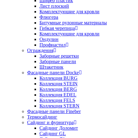
Шифер пластик
Лист плоский
Комплектующие для кровли
Флюгера
Битумные рулонные материалы
Гибкая черепица
Комплектующие для кровли
Ондулин
Профнастил
Ограждения
Заборные решетки
Заборные панели
Штакетник
Фасадные панели Docke
Коллекция BURG
Коллекция STEIN
Коллекция BERG
Коллекция EDEL
Коллекция FELS
Коллекция STERN
Фасадные панели Fineber
Термосайдинг
Сайдинг и фурнитура
Сайдинг Доломит
Сайдинг GL