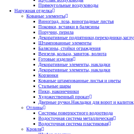
Прямоугольные воздуховоды
Наружная отделка
Кованые элементы
Виноград, лоза, виноградные листья
Поковки, вставки в балясины
Поручни, перила
Декоративные подпятники,переходники,загл
Штампованные элементы
Балясины, стойки ограждения
Вензеля, кольца, завиток, волюта
Готовые изделия
Декоративные элементы, накладки
Декоративные элементы, накладки
Корзинки
Кованые штампованные листья и цветы
Стальные шары
Пики, наконечники
Художественный прокат
Дверные ручки.Накладки для ворот и калиток
Отливы
Системы поверхостного водоотвода
Водосточная система металлическая
Водосточная система пластиковая
Кровля