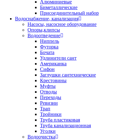
Алюминиевые
Биметаллические
Присоединительный набор
Водоснабжение, канализация
Насосы, насосное оборудование
Опоры,клипсы
Водоотведение
Ниппель
Футорка
Бочата
Удлинители сант
Американка
Сифон
Заглушки сантехнические
Крестовины
Муфты
Отводы
Переходы
Ревизии
Трап
Тройники
Труба пластиковая
Труба канализационная
Уголки
Водоочистка