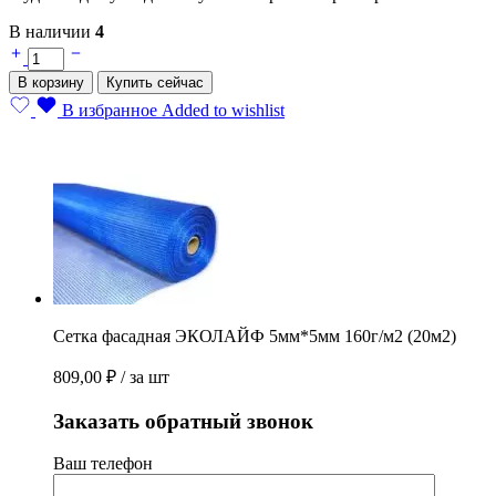
В наличии
4
Сетка
фасадная
В корзину
Купить сейчас
ЭКОЛАЙФ
5мм*5мм
В избранное
Added to wishlist
160г/
м2
(20м2)
quantity
Сетка фасадная ЭКОЛАЙФ 5мм*5мм 160г/м2 (20м2)
809,00
₽
/ за шт
Заказать обратный звонок
Ваш телефон