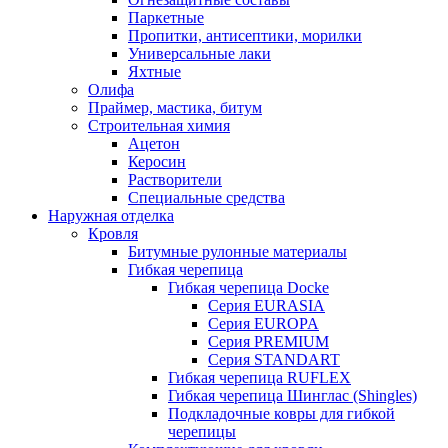
Паркетные
Пропитки, антисептики, морилки
Универсальные лаки
Яхтные
Олифа
Праймер, мастика, битум
Строительная химия
Ацетон
Керосин
Растворители
Специальные средства
Наружная отделка
Кровля
Битумные рулонные материалы
Гибкая черепица
Гибкая черепица Docke
Серия EURASIA
Серия EUROPA
Серия PREMIUM
Серия STANDART
Гибкая черепица RUFLEX
Гибкая черепица Шинглас (Shingles)
Подкладочные ковры для гибкой
черепицы