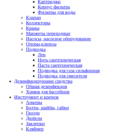
Картриджи
Корпус фильтра
Фильтры для воды
Клапан
Коллекторы
Краны
Манжеты переходные
Насосы, насосное оборудование
Опоры,клипсы
Подводка
Лен
Нить сантехническая
Паста сантехническая
Подводка для газа сильфонная
Подводка для смесителя
Дезинфицирующие средства
Общая дезинфекция
Химия для бассейнов
Инструмент и крепеж
Анкеры
Болты, шайбы, гайки
Гвозди
Дюбели
Заклепки
Кляймер