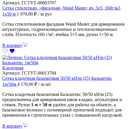
Артикул:
ГСТУТ-00003707
Сетка стеклоткан. «фасадная» Wand Master, яч. 5х5, 160г/м2,
1х50 м
1 970,00
₽
/ за рул
Сетка стеклотканевая фасадная Wand Master для армирования
штукатурных, гидроизоляционных и теплоизоляционных
слоёв. Плотность 160 г/м², ячейка 5×5 мм, рулон 1×50 м.
В корзину
Кладочная
Артикул:
ГСТУТ-00013794
Сетка кладочная базальтовая 50/50 кН/м (25) Бальзатекс
1м/50м
4 170,00
₽
/ за шт
Сетка кладочная базальтовая Бальзатекс 50/50 кН/м (25)
предназначена для армирования швов кладки, штукатурки и
стяжек. Рулон
1 м × 50 м
удобен для работы на объекте, а
базальтовое волокно с полимерной пропиткой подходит для
применения в строительных узлах с повышенной нагрузкой.
В корзину