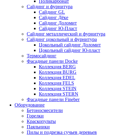
Поликарбонат
Сайдинг и фурнитура
Сайдинг GL
Сайдинг Дёке
Сайдинг Доломит
Сайдинг Ю-Пласт
Сайдинг металлический и фурнитура
Сайдинг цокольный и фурнитура
Цокольный сайдинг Доломит
Цокольный сайдинг Ю-пласт
Термосайдинг
Фасадные панели Docke
Коллекция BERG
Коллекция BURG
Коллекция EDEL
Коллекция FELS
Коллекция STEIN
Коллекция STERN
Фасадные панели Fineber
Оборудование
Бетоносмесители
Горелки
Краскопульты
Паяльники
Пилы и подрезка сучьев деревьев