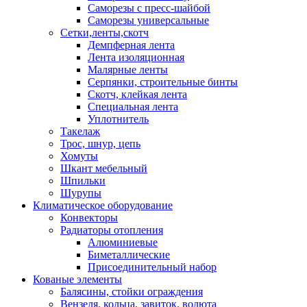
Саморезы с пресс-шайбой
Саморезы универсальные
Сетки,ленты,скотч
Демпферная лента
Лента изоляционная
Малярные ленты
Серпянки, строительные бинты
Скотч, клейкая лента
Специальная лента
Уплотнитель
Такелаж
Трос, шнур, цепь
Хомуты
Шкант мебельный
Шпильки
Шурупы
Климатическое оборудование
Конвекторы
Радиаторы отопления
Алюминиевые
Биметаллические
Присоединительный набор
Кованые элементы
Балясины, стойки ограждения
Вензеля, кольца, завиток, волюта