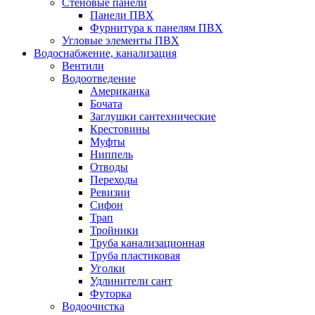
Стеновые панели
Панели ПВХ
Фурнитура к панелям ПВХ
Угловые элементы ПВХ
Водоснабжение, канализация
Вентили
Водоотведение
Американка
Бочата
Заглушки сантехнические
Крестовины
Муфты
Ниппель
Отводы
Переходы
Ревизии
Сифон
Трап
Тройники
Труба канализационная
Труба пластиковая
Уголки
Удлинители сант
Футорка
Водоочистка