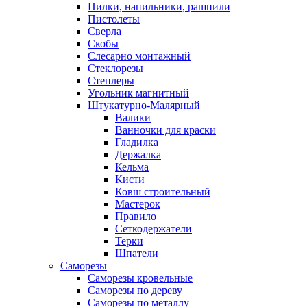
Пилки, напильники, рашпили
Пистолеты
Сверла
Скобы
Слесарно монтажный
Стеклорезы
Степлеры
Угольник магнитный
Штукатурно-Малярный
Валики
Ванночки для краски
Гладилка
Держалка
Кельма
Кисти
Ковш строительный
Мастерок
Правило
Сеткодержатели
Терки
Шпатели
Саморезы
Саморезы кровельные
Саморезы по дереву
Саморезы по металлу