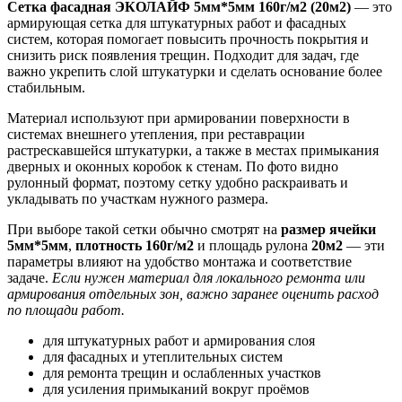
Сетка фасадная ЭКОЛАЙФ 5мм*5мм 160г/м2 (20м2)
— это
армирующая сетка для штукатурных работ и фасадных
систем, которая помогает повысить прочность покрытия и
снизить риск появления трещин. Подходит для задач, где
важно укрепить слой штукатурки и сделать основание более
стабильным.
Материал используют при армировании поверхности в
системах внешнего утепления, при реставрации
растрескавшейся штукатурки, а также в местах примыкания
дверных и оконных коробок к стенам. По фото видно
рулонный формат, поэтому сетку удобно раскраивать и
укладывать по участкам нужного размера.
При выборе такой сетки обычно смотрят на
размер ячейки
5мм*5мм
,
плотность 160г/м2
и площадь рулона
20м2
— эти
параметры влияют на удобство монтажа и соответствие
задаче.
Если нужен материал для локального ремонта или
армирования отдельных зон, важно заранее оценить расход
по площади работ.
для штукатурных работ и армирования слоя
для фасадных и утеплительных систем
для ремонта трещин и ослабленных участков
для усиления примыканий вокруг проёмов