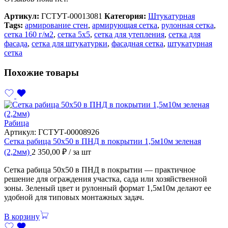
Артикул:
ГСТУТ-00013081
Категория:
Штукатурная
Tags:
армирование стен
,
армирующая сетка
,
рулонная сетка
,
сетка 160 г/м2
,
сетка 5х5
,
сетка для утепления
,
сетка для
фасада
,
сетка для штукатурки
,
фасадная сетка
,
штукатурная
сетка
Похожие товары
Рабица
Артикул:
ГСТУТ-00008926
Сетка рабица 50х50 в ПНД в покрытии 1,5м10м зеленая
(2,2мм)
2 350,00
₽
/ за шт
Сетка рабица 50х50 в ПНД в покрытии — практичное
решение для ограждения участка, сада или хозяйственной
зоны. Зеленый цвет и рулонный формат 1,5м10м делают ее
удобной для типовых монтажных задач.
В корзину