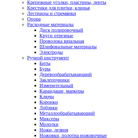
Крепежные уголки, пластины, ленты
Крестики для плитки, клинья
Лестницы и стремянки
Опора
Расходные материалы
Диск полировочный
Круги отрезные
Проволока вязальная
Шлифовальные материалы
Электроды
Ручной инструмент
Биты
Буры
Деревообрабатывающий
Заклепочники
Измерительный
Карандаши, маркеры
Ключи
Коронки
Лобзики
Металлообрабатывающий
Миксеры
Молотки
Ножи, лезвия
Ножовки, полотна ножовочные