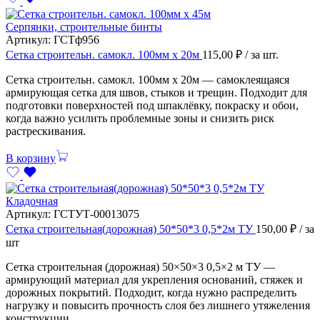
Серпянки, строительные бинты
Артикул:
ГСТф956
Сетка строительн. самокл. 100мм х 20м
115,00
₽
/ за шт.
Сетка строительн. самокл. 100мм х 20м — самоклеящаяся
армирующая сетка для швов, стыков и трещин. Подходит для
подготовки поверхностей под шпаклёвку, покраску и обои,
когда важно усилить проблемные зоны и снизить риск
растрескивания.
В корзину
Кладочная
Артикул:
ГСТУТ-00013075
Сетка строительная(дорожная) 50*50*3 0,5*2м ТУ
150,00
₽
/ за
шт
Сетка строительная (дорожная) 50×50×3 0,5×2 м ТУ —
армирующий материал для укрепления оснований, стяжек и
дорожных покрытий. Подходит, когда нужно распределить
нагрузку и повысить прочность слоя без лишнего утяжеления
конструкции.