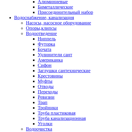
Алюминиевые
Биметаллические
Присоединительный набор
Водоснабжение, канализация
Насосы, насосное оборудование
Опоры,клипсы
Водоотведение
Ниппель
Футорка
Бочата
Удлинители сант
Американка
Сифон
Заглушки сантехнические
Крестовины
Муфты
Отводы
Переходы
Ревизии
Трап
Тройники
Труба пластиковая
Труба канализационная
Уголки
Водоочистка