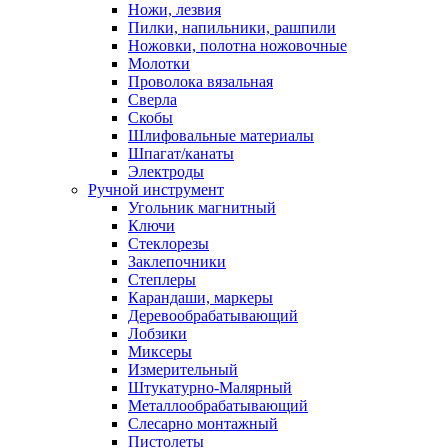
Ножи, лезвия
Пилки, напильники, рашпили
Ножовки, полотна ножовочные
Молотки
Проволока вязальная
Сверла
Скобы
Шлифовальные материалы
Шпагат/канаты
Электроды
Ручной инструмент
Угольник магнитный
Ключи
Стеклорезы
Заклепочники
Степлеры
Карандаши, маркеры
Деревообрабатывающий
Лобзики
Миксеры
Измерительный
Штукатурно-Малярный
Металлообрабатывающий
Слесарно монтажный
Пистолеты