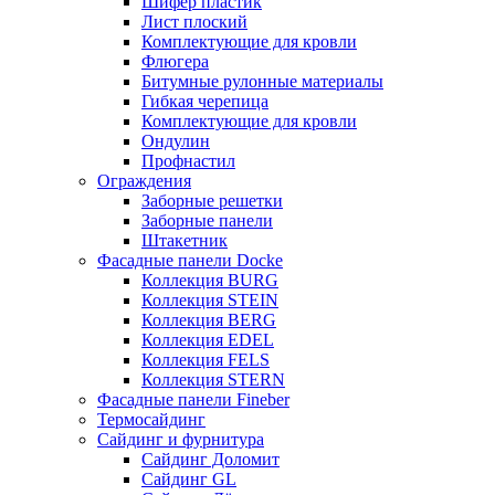
Шифер пластик
Лист плоский
Комплектующие для кровли
Флюгера
Битумные рулонные материалы
Гибкая черепица
Комплектующие для кровли
Ондулин
Профнастил
Ограждения
Заборные решетки
Заборные панели
Штакетник
Фасадные панели Docke
Коллекция BURG
Коллекция STEIN
Коллекция BERG
Коллекция EDEL
Коллекция FELS
Коллекция STERN
Фасадные панели Fineber
Термосайдинг
Сайдинг и фурнитура
Сайдинг Доломит
Сайдинг GL