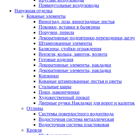
Прямоугольные воздуховоды
Наружная отделка
Кованые элементы
Виноград, лоза, виноградные листья
Поковки, вставки в балясины
Поручни, перила
Декоративные подпятники,переходники,загл
Штампованные элементы
Балясины, стойки ограждения
Вензеля, кольца, завиток, волюта
Готовые изделия
Декоративные элементы, накладки
Декоративные элементы, накладки
Корзинки
Кованые штампованные листья и цветы
Стальные шары
Пики, наконечники
Художественный прокат
Дверные ручки.Накладки для ворот и калиток
Отливы
Системы поверхостного водоотвода
Водосточная система металлическая
Водосточная система пластиковая
Кровля