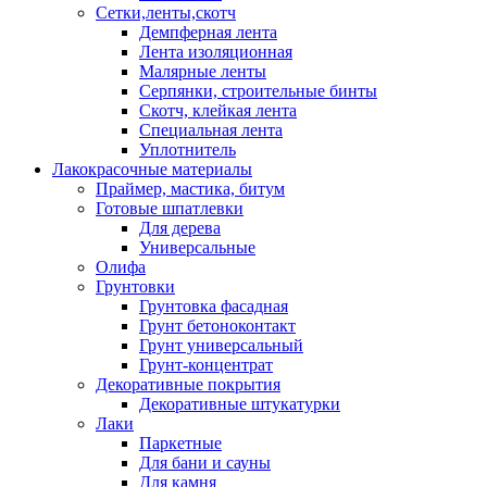
Сетки,ленты,скотч
Демпферная лента
Лента изоляционная
Малярные ленты
Серпянки, строительные бинты
Скотч, клейкая лента
Специальная лента
Уплотнитель
Лакокрасочные материалы
Праймер, мастика, битум
Готовые шпатлевки
Для дерева
Универсальные
Олифа
Грунтовки
Грунтовка фасадная
Грунт бетоноконтакт
Грунт универсальный
Грунт-концентрат
Декоративные покрытия
Декоративные штукатурки
Лаки
Паркетные
Для бани и сауны
Для камня