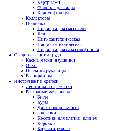
Картриджи
Фильтры для воды
Корпус фильтра
Коллекторы
Подводка
Подводка для смесителя
Лен
Нить сантехническая
Паста сантехническая
Подводка для газа сильфонная
Средства защиты труда
Каски, маски, наушники
Очки
Перчатки,рукавицы
Респираторы
Инструмент и крепеж
Лестницы и стремянки
Расходные материалы
Биты
Буры
Диск полировочный
Заклепки
Крестики для плитки, клинья
Коронки
Круги отрезные