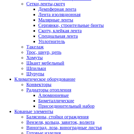
Сетки,ленты,скотч
Демпферная лента
Лента изоляционная
Малярные ленты
Серпянки, строительные бинты
Скотч, клейкая лента
Специальная лента
Уплотнитель
Такелаж
Трос, шнур, цепь
Хомуты
Шкант мебельный
Шпильки
Шурупы
Климатическое оборудование
Конвекторы
Радиаторы отопления
Алюминиевые
Биметаллические
Присоединительный набор
Кованые элементы
Балясины, стойки ограждения
Вензеля, кольца, завиток, волюта
Виноград, лоза, виноградные листья
Готовые изделия