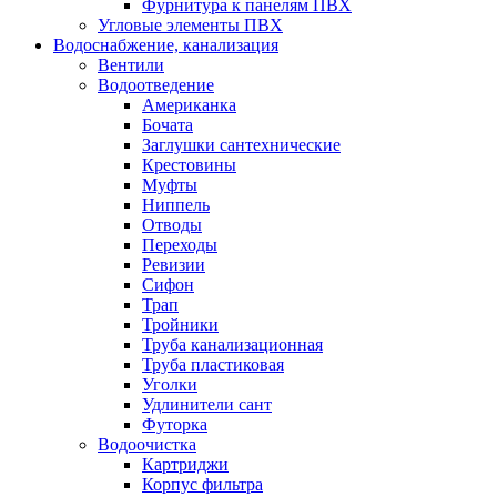
Фурнитура к панелям ПВХ
Угловые элементы ПВХ
Водоснабжение, канализация
Вентили
Водоотведение
Американка
Бочата
Заглушки сантехнические
Крестовины
Муфты
Ниппель
Отводы
Переходы
Ревизии
Сифон
Трап
Тройники
Труба канализационная
Труба пластиковая
Уголки
Удлинители сант
Футорка
Водоочистка
Картриджи
Корпус фильтра