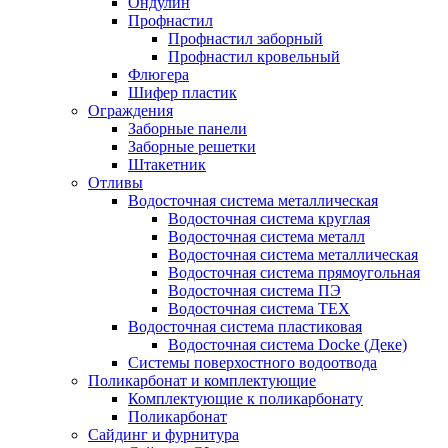
Ондулин
Профнастил
Профнастил заборный
Профнастил кровельный
Флюгера
Шифер пластик
Ограждения
Заборные панели
Заборные решетки
Штакетник
Отливы
Водосточная система металлическая
Водосточная система круглая
Водосточная система металл
Водосточная система металлическая
Водосточная система прямоугольная
Водосточная система ПЭ
Водосточная система ТЕХ
Водосточная система пластиковая
Водосточная система Docke (Деке)
Системы поверхостного водоотвода
Поликарбонат и комплектующие
Комплектующие к поликарбонату
Поликарбонат
Сайдинг и фурнитура