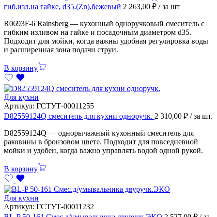
гиб.изл.на гайке, d35.(Zn),бежевый
2 263,00
₽
/ за шт
R0693F-6 Rainsberg — кухонный одноручковый смеситель с
гибким изливом на гайке и посадочным диаметром d35.
Подходит для мойки, когда важны удобная регулировка воды
и расширенная зона подачи струи.
В корзину
Для кухни
Артикул:
ГСТУТ-00011255
D82559124Q смеситель для кухни одноручк.
2 310,00
₽
/ за шт.
D82559124Q — однорычажный кухонный смеситель для
раковины в бронзовом цвете. Подходит для повседневной
мойки и удобен, когда важно управлять водой одной рукой.
В корзину
Для кухни
Артикул:
ГСТУТ-00011232
BL-P 50-161 Смес.д/умывальника двуручк.ЭКО
2 527,00
₽
/ за