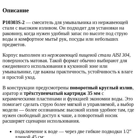
Описание
Р10303S-2
— смеситель для умывальника из нержавеющей
стали с высоким изливом. Он подходит для установки на
раковину, когда нужен удобный запас по высоте под струю
воды и комфортное мытьё рук, посуды или небольших
предметов.
Корпус выполнен из
нержавеющей пищевой стали AISI 304
,
поверхность матовая. Такой формат обычно выбирают для
ежедневного использования в кухонной зоне или
умывальнике, где важны практичность, устойчивость к влаге
и простой уход.
В конструкции предусмотрены
поворотный круглый излив
,
аэратор и
трёхступенчатый картридж 35 мм
с
керамическими пластинами и функцией экономии воды. Это
помогает сделать струю более мягкой и управляемой, а выбор
модели — более осознанным: высокий излив удобнее там, где
нужен свободный доступ к чаше, а поворотный носик
расширяет сценарии использования.
подключение к воде — через две гибкие подводки 1/2"
длиной 45 см;