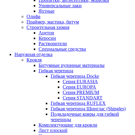
Пропитки, антисептики, морилки
Универсальные лаки
Яхтные
Олифа
Праймер, мастика, битум
Строительная химия
Ацетон
Керосин
Растворители
Специальные средства
Наружная отделка
Кровля
Битумные рулонные материалы
Гибкая черепица
Гибкая черепица Docke
Серия EURASIA
Серия EUROPA
Серия PREMIUM
Серия STANDART
Гибкая черепица RUFLEX
Гибкая черепица Шинглас (Shingles)
Подкладочные ковры для гибкой
черепицы
Комплектующие для кровли
Лист плоский