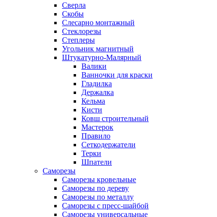
Сверла
Скобы
Слесарно монтажный
Стеклорезы
Степлеры
Угольник магнитный
Штукатурно-Малярный
Валики
Ванночки для краски
Гладилка
Держалка
Кельма
Кисти
Ковш строительный
Мастерок
Правило
Сеткодержатели
Терки
Шпатели
Саморезы
Саморезы кровельные
Саморезы по дереву
Саморезы по металлу
Саморезы с пресс-шайбой
Саморезы универсальные