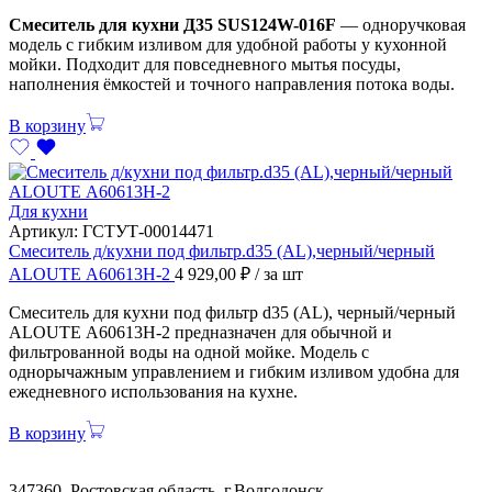
Смеситель для кухни Д35 SUS124W-016F
— одноручковая
модель с гибким изливом для удобной работы у кухонной
мойки. Подходит для повседневного мытья посуды,
наполнения ёмкостей и точного направления потока воды.
В корзину
Для кухни
Артикул:
ГСТУТ-00014471
Смеситель д/кухни под фильтр.d35 (AL),черный/черный
ALOUTE А60613Н-2
4 929,00
₽
/ за шт
Смеситель для кухни под фильтр d35 (AL), черный/черный
ALOUTE А60613Н-2 предназначен для обычной и
фильтрованной воды на одной мойке. Модель с
однорычажным управлением и гибким изливом удобна для
ежедневного использования на кухне.
В корзину
347360, Ростовская область, г.Волгодонск