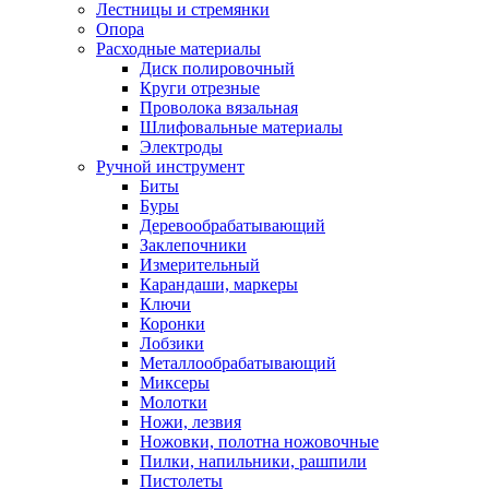
Лестницы и стремянки
Опора
Расходные материалы
Диск полировочный
Круги отрезные
Проволока вязальная
Шлифовальные материалы
Электроды
Ручной инструмент
Биты
Буры
Деревообрабатывающий
Заклепочники
Измерительный
Карандаши, маркеры
Ключи
Коронки
Лобзики
Металлообрабатывающий
Миксеры
Молотки
Ножи, лезвия
Ножовки, полотна ножовочные
Пилки, напильники, рашпили
Пистолеты