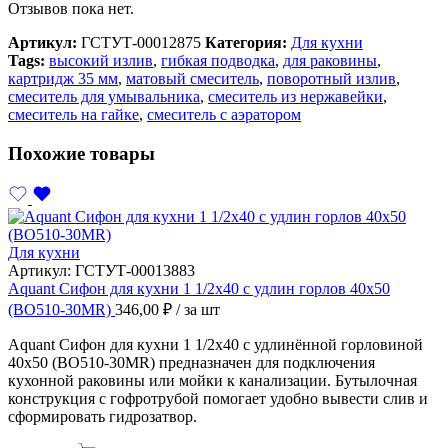
Отзывов пока нет.
Артикул:
ГСТУТ-00012875
Категория:
Для кухни
Tags:
высокий излив
,
гибкая подводка
,
для раковины
,
картридж 35 мм
,
матовый смеситель
,
поворотный излив
,
смеситель для умывальника
,
смеситель из нержавейки
,
смеситель на гайке
,
смеситель с аэратором
Похожие товары
Для кухни
Артикул:
ГСТУТ-00013883
Aquant Сифон для кухни 1 1/2х40 с удлин горлов 40х50
(ВО510-30MR)
346,00
₽
/ за шт
Aquant Сифон для кухни 1 1/2х40 с удлинённой горловиной
40х50 (ВО510-30MR) предназначен для подключения
кухонной раковины или мойки к канализации. Бутылочная
конструкция с гофротрубой помогает удобно вывести слив и
сформировать гидрозатвор.