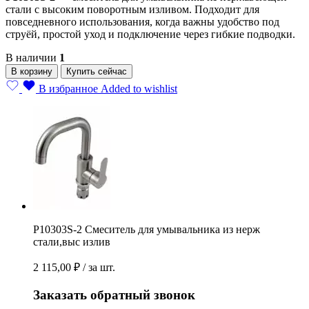
стали с высоким поворотным изливом. Подходит для
повседневного использования, когда важны удобство под
струёй, простой уход и подключение через гибкие подводки.
В наличии
1
Р10303S-
В корзину
Купить сейчас
2
В избранное
Added to wishlist
Смеситель
для
умывальника
из
нерж
стали,выс
излив
quantity
Р10303S-2 Смеситель для умывальника из нерж
стали,выс излив
2 115,00
₽
/ за шт.
Заказать обратный звонок