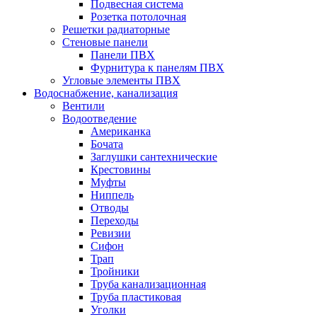
Подвесная система
Розетка потолочная
Решетки радиаторные
Стеновые панели
Панели ПВХ
Фурнитура к панелям ПВХ
Угловые элементы ПВХ
Водоснабжение, канализация
Вентили
Водоотведение
Американка
Бочата
Заглушки сантехнические
Крестовины
Муфты
Ниппель
Отводы
Переходы
Ревизии
Сифон
Трап
Тройники
Труба канализационная
Труба пластиковая
Уголки