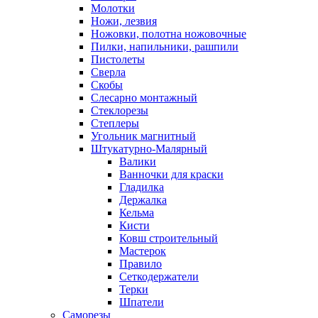
Молотки
Ножи, лезвия
Ножовки, полотна ножовочные
Пилки, напильники, рашпили
Пистолеты
Сверла
Скобы
Слесарно монтажный
Стеклорезы
Степлеры
Угольник магнитный
Штукатурно-Малярный
Валики
Ванночки для краски
Гладилка
Держалка
Кельма
Кисти
Ковш строительный
Мастерок
Правило
Сеткодержатели
Терки
Шпатели
Саморезы