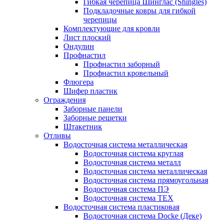
Гибкая черепица Шинглас (Shingles)
Подкладочные ковры для гибкой
черепицы
Комплектующие для кровли
Лист плоский
Ондулин
Профнастил
Профнастил заборный
Профнастил кровельный
Флюгера
Шифер пластик
Ограждения
Заборные панели
Заборные решетки
Штакетник
Отливы
Водосточная система металлическая
Водосточная система круглая
Водосточная система металл
Водосточная система металлическая
Водосточная система прямоугольная
Водосточная система ПЭ
Водосточная система ТЕХ
Водосточная система пластиковая
Водосточная система Docke (Деке)