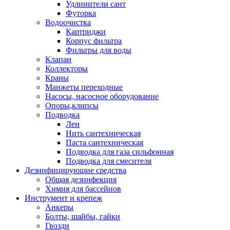
Удлинители сант
Футорка
Водоочистка
Картриджи
Корпус фильтра
Фильтры для воды
Клапан
Коллекторы
Краны
Манжеты переходные
Насосы, насосное оборудование
Опоры,клипсы
Подводка
Лен
Нить сантехническая
Паста сантехническая
Подводка для газа сильфонная
Подводка для смесителя
Дезинфицирующие средства
Общая дезинфекция
Химия для бассейнов
Инструмент и крепеж
Анкеры
Болты, шайбы, гайки
Гвозди