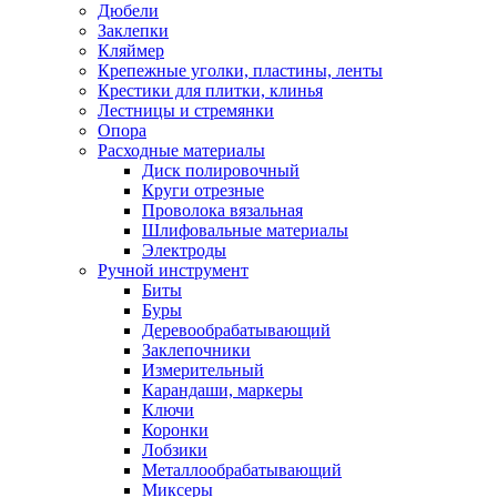
Дюбели
Заклепки
Кляймер
Крепежные уголки, пластины, ленты
Крестики для плитки, клинья
Лестницы и стремянки
Опора
Расходные материалы
Диск полировочный
Круги отрезные
Проволока вязальная
Шлифовальные материалы
Электроды
Ручной инструмент
Биты
Буры
Деревообрабатывающий
Заклепочники
Измерительный
Карандаши, маркеры
Ключи
Коронки
Лобзики
Металлообрабатывающий
Миксеры