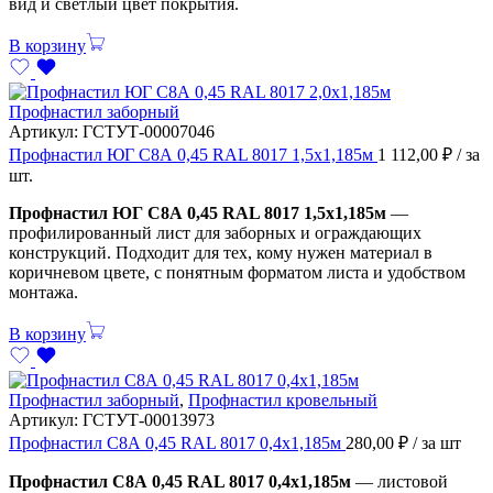
вид и светлый цвет покрытия.
В корзину
Профнастил заборный
Артикул:
ГСТУТ-00007046
Профнастил ЮГ С8А 0,45 RAL 8017 1,5х1,185м
1 112,00
₽
/ за
шт.
Профнастил ЮГ С8А 0,45 RAL 8017 1,5х1,185м
—
профилированный лист для заборных и ограждающих
конструкций. Подходит для тех, кому нужен материал в
коричневом цвете, с понятным форматом листа и удобством
монтажа.
В корзину
Профнастил заборный
,
Профнастил кровельный
Артикул:
ГСТУТ-00013973
Профнастил С8А 0,45 RAL 8017 0,4х1,185м
280,00
₽
/ за шт
Профнастил С8А 0,45 RAL 8017 0,4х1,185м
— листовой