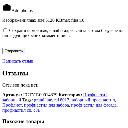
Add photos
Изображения
max size:5120 KB
max files:10
Сохранить моё имя, email и адрес сайта в этом браузере для
последующих моих комментариев.
Написать отзыв
Отзывы
Отзывов пока нет.
Артикул:
ГСТУТ-00014879
Категория:
Профнастил
заборный
Tags:
grand line
,
ral 8017
,
заборный профнастил
,
Профлист
,
профнастил для забора
,
профнастил для фасада
,
профнастил с8
,
с8а
Похожие товары