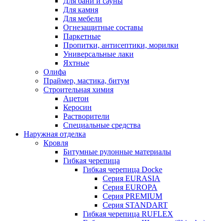
Для бани и сауны
Для камня
Для мебели
Огнезащитные составы
Паркетные
Пропитки, антисептики, морилки
Универсальные лаки
Яхтные
Олифа
Праймер, мастика, битум
Строительная химия
Ацетон
Керосин
Растворители
Специальные средства
Наружная отделка
Кровля
Битумные рулонные материалы
Гибкая черепица
Гибкая черепица Docke
Серия EURASIA
Серия EUROPA
Серия PREMIUM
Серия STANDART
Гибкая черепица RUFLEX