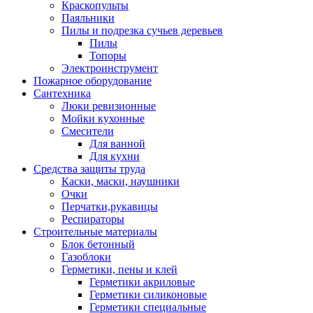
Краскопульты
Паяльники
Пилы и подрезка сучьев деревьев
Пилы
Топоры
Электроинструмент
Пожарное оборудование
Сантехника
Люки ревизионные
Мойки кухонные
Смесители
Для ванной
Для кухни
Средства защиты труда
Каски, маски, наушники
Очки
Перчатки,рукавицы
Респираторы
Строительные материалы
Блок бетонный
Газоблоки
Герметики, пены и клей
Герметики акриловые
Герметики силиконовые
Герметики специальные