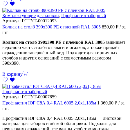
Комплектующие для кровли
,
Профнастил заборный
Артикул:
ГСТУТ-00012093
Колпак на столб 390х390 PE с пленкой RAL 3005
850,00
₽
/ за
шт
Колпак на столб 390х390 PE с пленкой RAL 3005
защищает
верхнюю часть столба от влаги и осадков, а также придаёт
ограждению завершённый вид. Подходит для кирпичных
столбов и других оснований с совместимым размером
390х390.
В корзину
Профнастил заборный
Артикул:
ГСТУТ-00007659
Профнастил ЮГ С8А 0,4 RAL 6005 2,0х1,185м
1 360,00
₽
/ за
шт.
Профнастил ЮГ С8А 0,4 RAL 6005 2,0х1,185м — листовой
материал для заборов и лёгкой облицовки. Подходит для
невысоких ограждений, где важны удобство монтажа,