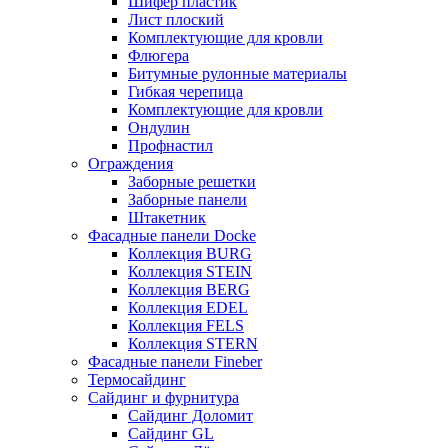
Шифер пластик
Лист плоский
Комплектующие для кровли
Флюгера
Битумные рулонные материалы
Гибкая черепица
Комплектующие для кровли
Ондулин
Профнастил
Ограждения
Заборные решетки
Заборные панели
Штакетник
Фасадные панели Docke
Коллекция BURG
Коллекция STEIN
Коллекция BERG
Коллекция EDEL
Коллекция FELS
Коллекция STERN
Фасадные панели Fineber
Термосайдинг
Сайдинг и фурнитура
Сайдинг Доломит
Сайдинг GL