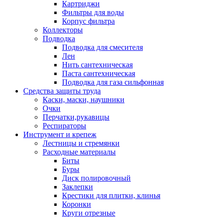
Картриджи
Фильтры для воды
Корпус фильтра
Коллекторы
Подводка
Подводка для смесителя
Лен
Нить сантехническая
Паста сантехническая
Подводка для газа сильфонная
Средства защиты труда
Каски, маски, наушники
Очки
Перчатки,рукавицы
Респираторы
Инструмент и крепеж
Лестницы и стремянки
Расходные материалы
Биты
Буры
Диск полировочный
Заклепки
Крестики для плитки, клинья
Коронки
Круги отрезные