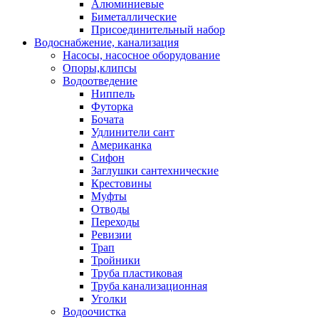
Алюминиевые
Биметаллические
Присоединительный набор
Водоснабжение, канализация
Насосы, насосное оборудование
Опоры,клипсы
Водоотведение
Ниппель
Футорка
Бочата
Удлинители сант
Американка
Сифон
Заглушки сантехнические
Крестовины
Муфты
Отводы
Переходы
Ревизии
Трап
Тройники
Труба пластиковая
Труба канализационная
Уголки
Водоочистка