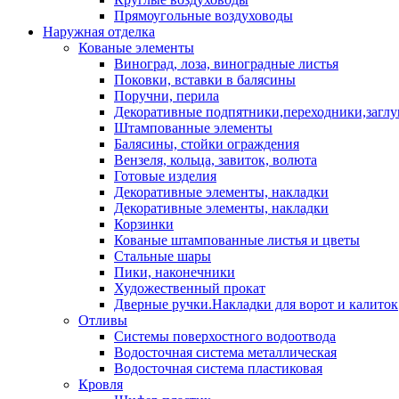
Прямоугольные воздуховоды
Наружная отделка
Кованые элементы
Виноград, лоза, виноградные листья
Поковки, вставки в балясины
Поручни, перила
Декоративные подпятники,переходники,загл
Штампованные элементы
Балясины, стойки ограждения
Вензеля, кольца, завиток, волюта
Готовые изделия
Декоративные элементы, накладки
Декоративные элементы, накладки
Корзинки
Кованые штампованные листья и цветы
Стальные шары
Пики, наконечники
Художественный прокат
Дверные ручки.Накладки для ворот и калиток
Отливы
Системы поверхостного водоотвода
Водосточная система металлическая
Водосточная система пластиковая
Кровля