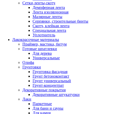
Сетки,ленты,скотч
Демпферная лента
Лента изоляционная
Малярные ленты
Серпянки, строительные бинты
Скотч, клейкая лента
Специальная лента
Уплотнитель
Лакокрасочные материалы
Праймер, мастика, битум
Готовые шпатлевки
Для дерева
Универсальные
Олифа
Грунтовки
Грунтовка фасадная
Грунт бетоноконтакт
Грунт универсальный
Грунт-концентрат
Декоративные покрытия
Декоративные штукатурки
Лаки
Паркетные
Для бани и сауны
Для камня