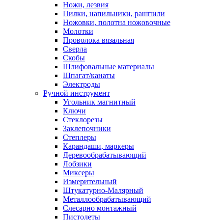
Ножи, лезвия
Пилки, напильники, рашпили
Ножовки, полотна ножовочные
Молотки
Проволока вязальная
Сверла
Скобы
Шлифовальные материалы
Шпагат/канаты
Электроды
Ручной инструмент
Угольник магнитный
Ключи
Стеклорезы
Заклепочники
Степлеры
Карандаши, маркеры
Деревообрабатывающий
Лобзики
Миксеры
Измерительный
Штукатурно-Малярный
Металлообрабатывающий
Слесарно монтажный
Пистолеты