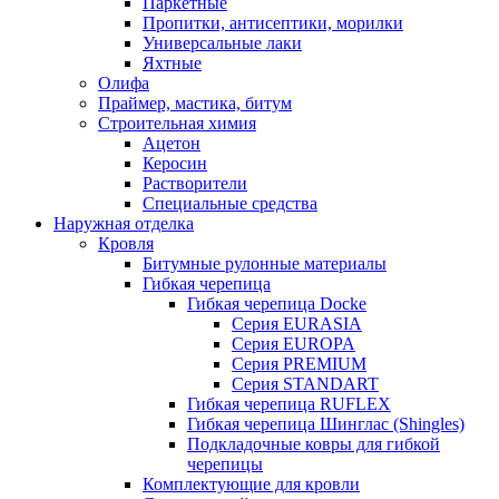
Паркетные
Пропитки, антисептики, морилки
Универсальные лаки
Яхтные
Олифа
Праймер, мастика, битум
Строительная химия
Ацетон
Керосин
Растворители
Специальные средства
Наружная отделка
Кровля
Битумные рулонные материалы
Гибкая черепица
Гибкая черепица Docke
Серия EURASIA
Серия EUROPA
Серия PREMIUM
Серия STANDART
Гибкая черепица RUFLEX
Гибкая черепица Шинглас (Shingles)
Подкладочные ковры для гибкой
черепицы
Комплектующие для кровли