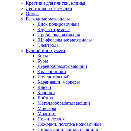
Крестики для плитки, клинья
Лестницы и стремянки
Опора
Расходные материалы
Диск полировочный
Круги отрезные
Проволока вязальная
Шлифовальные материалы
Электроды
Ручной инструмент
Биты
Буры
Деревообрабатывающий
Заклепочники
Измерительный
Карандаши, маркеры
Ключи
Коронки
Лобзики
Металлообрабатывающий
Миксеры
Молотки
Ножи, лезвия
Ножовки, полотна ножовочные
Пилки, напильники, рашпили