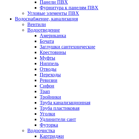
Панели ПВХ
Фурнитура к панелям ПВХ
Угловые элементы ПВХ
Водоснабжение, канализация
Вентили
Водоотведение
Американка
Бочата
Заглушки сантехнические
Крестовины
Муфты
Ниппель
Отводы
Переходы
Ревизии
Сифон
Трап
Тройники
Труба канализационная
Труба пластиковая
Уголки
Удлинители сант
Футорка
Водоочистка
Картриджи