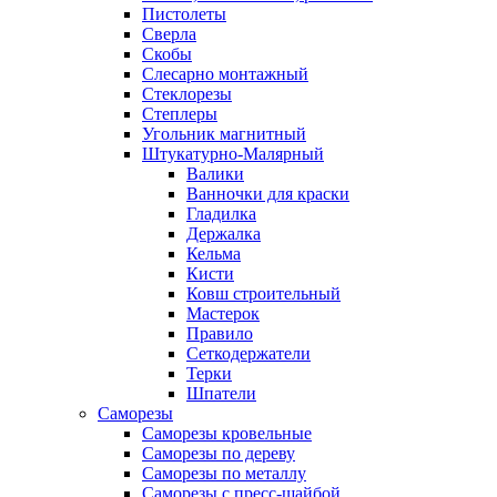
Пистолеты
Сверла
Скобы
Слесарно монтажный
Стеклорезы
Степлеры
Угольник магнитный
Штукатурно-Малярный
Валики
Ванночки для краски
Гладилка
Держалка
Кельма
Кисти
Ковш строительный
Мастерок
Правило
Сеткодержатели
Терки
Шпатели
Саморезы
Саморезы кровельные
Саморезы по дереву
Саморезы по металлу
Саморезы с пресс-шайбой