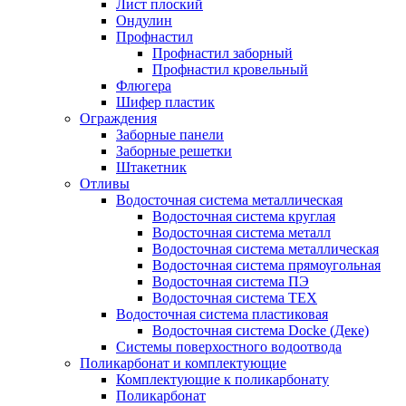
Лист плоский
Ондулин
Профнастил
Профнастил заборный
Профнастил кровельный
Флюгера
Шифер пластик
Ограждения
Заборные панели
Заборные решетки
Штакетник
Отливы
Водосточная система металлическая
Водосточная система круглая
Водосточная система металл
Водосточная система металлическая
Водосточная система прямоугольная
Водосточная система ПЭ
Водосточная система ТЕХ
Водосточная система пластиковая
Водосточная система Docke (Деке)
Системы поверхостного водоотвода
Поликарбонат и комплектующие
Комплектующие к поликарбонату
Поликарбонат