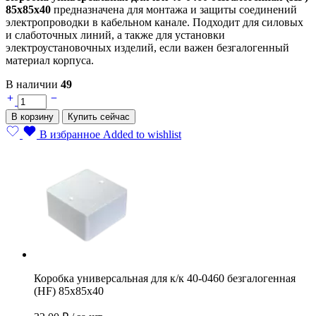
85х85х40
предназначена для монтажа и защиты соединений
электропроводки в кабельном канале. Подходит для силовых
и слаботочных линий, а также для установки
электроустановочных изделий, если важен безгалогенный
материал корпуса.
В наличии
49
Коробка
универсальная
В корзину
Купить сейчас
для
к/
В избранное
Added to wishlist
к
40-
0460
безгалогенная
(HF)
85х85х40
quantity
Коробка универсальная для к/к 40-0460 безгалогенная
(HF) 85х85х40