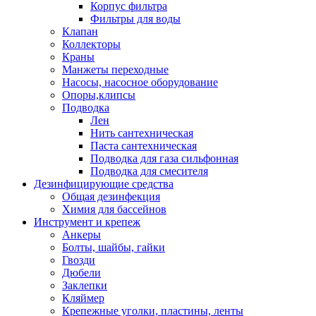
Корпус фильтра
Фильтры для воды
Клапан
Коллекторы
Краны
Манжеты переходные
Насосы, насосное оборудование
Опоры,клипсы
Подводка
Лен
Нить сантехническая
Паста сантехническая
Подводка для газа сильфонная
Подводка для смесителя
Дезинфицирующие средства
Общая дезинфекция
Химия для бассейнов
Инструмент и крепеж
Анкеры
Болты, шайбы, гайки
Гвозди
Дюбели
Заклепки
Кляймер
Крепежные уголки, пластины, ленты