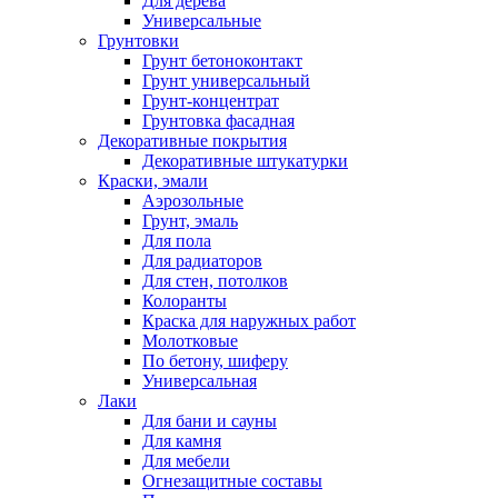
Для дерева
Универсальные
Грунтовки
Грунт бетоноконтакт
Грунт универсальный
Грунт-концентрат
Грунтовка фасадная
Декоративные покрытия
Декоративные штукатурки
Краски, эмали
Аэрозольные
Грунт, эмаль
Для пола
Для радиаторов
Для стен, потолков
Колоранты
Краска для наружных работ
Молотковые
По бетону, шиферу
Универсальная
Лаки
Для бани и сауны
Для камня
Для мебели
Огнезащитные составы