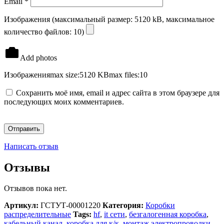
Email
*
Изображения (максимальный размер: 5120 kB, максимальное
количество файлов: 10)
Add photos
Изображения
max size:5120 KB
max files:10
Сохранить моё имя, email и адрес сайта в этом браузере для
последующих моих комментариев.
Написать отзыв
Отзывы
Отзывов пока нет.
Артикул:
ГСТУТ-00001220
Категория:
Коробки
распределительные
Tags:
hf
,
it сети
,
безгалогенная коробка
,
кабельный канал
,
коробка для к/к
,
монтаж электропроводки
,