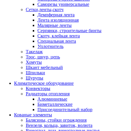
Саморезы универсальные
Сетки,ленты,скотч
Демпферная лента
Лента изоляционная
Малярные ленты
Серпянки, строительные бинты
Скотч, клейкая лента
Специальная лента
Уплотнитель
Такелаж
Трос, шнур, цепь
Хомуты
Шкант мебельный
Шпильки
Шурупы
Климатическое оборудование
Конвекторы
Радиаторы отопления
Алюминиевые
Биметаллические
Присоединительный набор
Кованые элементы
Балясины, стойки ограждения
Вензеля, кольца, завиток, волюта
Виноград, лоза, виноградные листья