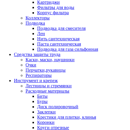
Картриджи
Фильтры для воды
Корпус фильтра
Коллекторы
Подводка
Подводка для смесителя
Лен
Нить сантехническая
Паста сантехническая
Подводка для газа сильфонная
Средства защиты труда
Каски, маски, наушники
Очки
Перчатки,рукавицы
Респираторы
Инструмент и крепеж
Лестницы и стремянки
Расходные материалы
Биты
Буры
Диск полировочный
Заклепки
Крестики для плитки, клинья
Коронки
Круги отрезные