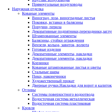
Прямоугольные воздуховоды
Наружная отделка
Кованые элементы
Виноград, лоза, виноградные листья
Поковки, вставки в балясины
Поручни, перила
Декоративные подпятники,переходники,загл
Штампованные элементы
Балясины, стойки ограждения
Вензеля, кольца, завиток, волюта
Готовые изделия
Декоративные элементы, накладки
Декоративные элементы, накладки
Корзинки
Кованые штампованные листья и цветы
Стальные шары
Пики, наконечники
Художественный прокат
Дверные ручки.Накладки для ворот и калиток
Отливы
Системы поверхостного водоотвода
Водосточная система металлическая
Водосточная система пластиковая
Кровля