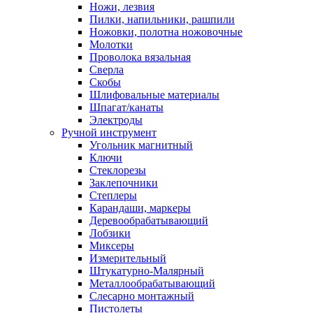
Ножи, лезвия
Пилки, напильники, рашпили
Ножовки, полотна ножовочные
Молотки
Проволока вязальная
Сверла
Скобы
Шлифовальные материалы
Шпагат/канаты
Электроды
Ручной инструмент
Угольник магнитный
Ключи
Стеклорезы
Заклепочники
Степлеры
Карандаши, маркеры
Деревообрабатывающий
Лобзики
Миксеры
Измерительный
Штукатурно-Малярный
Металлообрабатывающий
Слесарно монтажный
Пистолеты