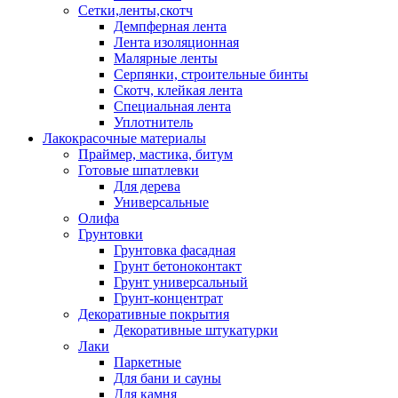
Сетки,ленты,скотч
Демпферная лента
Лента изоляционная
Малярные ленты
Серпянки, строительные бинты
Скотч, клейкая лента
Специальная лента
Уплотнитель
Лакокрасочные материалы
Праймер, мастика, битум
Готовые шпатлевки
Для дерева
Универсальные
Олифа
Грунтовки
Грунтовка фасадная
Грунт бетоноконтакт
Грунт универсальный
Грунт-концентрат
Декоративные покрытия
Декоративные штукатурки
Лаки
Паркетные
Для бани и сауны
Для камня