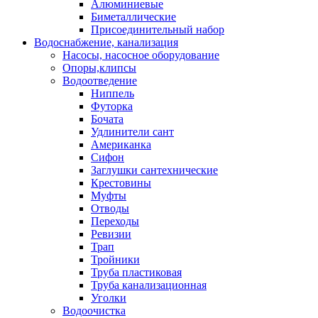
Алюминиевые
Биметаллические
Присоединительный набор
Водоснабжение, канализация
Насосы, насосное оборудование
Опоры,клипсы
Водоотведение
Ниппель
Футорка
Бочата
Удлинители сант
Американка
Сифон
Заглушки сантехнические
Крестовины
Муфты
Отводы
Переходы
Ревизии
Трап
Тройники
Труба пластиковая
Труба канализационная
Уголки
Водоочистка