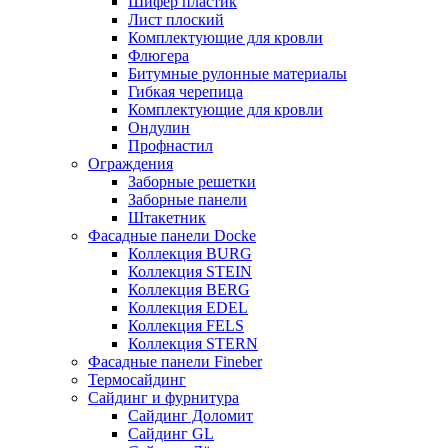
Шифер пластик
Лист плоский
Комплектующие для кровли
Флюгера
Битумные рулонные материалы
Гибкая черепица
Комплектующие для кровли
Ондулин
Профнастил
Ограждения
Заборные решетки
Заборные панели
Штакетник
Фасадные панели Docke
Коллекция BURG
Коллекция STEIN
Коллекция BERG
Коллекция EDEL
Коллекция FELS
Коллекция STERN
Фасадные панели Fineber
Термосайдинг
Сайдинг и фурнитура
Сайдинг Доломит
Сайдинг GL