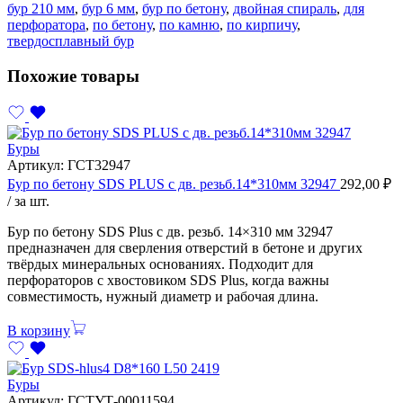
бур 210 мм
,
бур 6 мм
,
бур по бетону
,
двойная спираль
,
для
перфоратора
,
по бетону
,
по камню
,
по кирпичу
,
твердосплавный бур
Похожие товары
Буры
Артикул:
ГСТ32947
Бур по бетону SDS PLUS с дв. резьб.14*310мм 32947
292,00
₽
/ за шт.
Бур по бетону SDS Plus с дв. резьб. 14×310 мм 32947
предназначен для сверления отверстий в бетоне и других
твёрдых минеральных основаниях. Подходит для
перфораторов с хвостовиком SDS Plus, когда важны
совместимость, нужный диаметр и рабочая длина.
В корзину
Буры
Артикул:
ГСТУТ-00011594