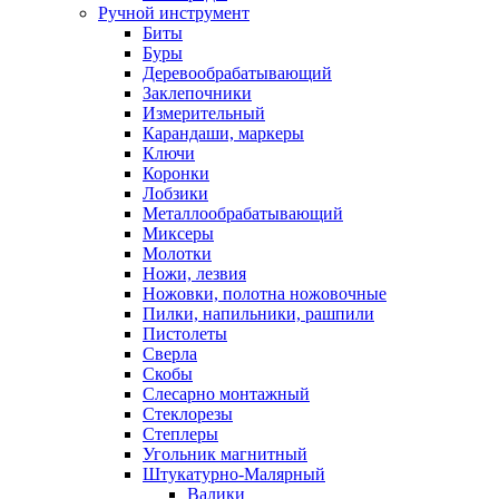
Ручной инструмент
Биты
Буры
Деревообрабатывающий
Заклепочники
Измерительный
Карандаши, маркеры
Ключи
Коронки
Лобзики
Металлообрабатывающий
Миксеры
Молотки
Ножи, лезвия
Ножовки, полотна ножовочные
Пилки, напильники, рашпили
Пистолеты
Сверла
Скобы
Слесарно монтажный
Стеклорезы
Степлеры
Угольник магнитный
Штукатурно-Малярный
Валики