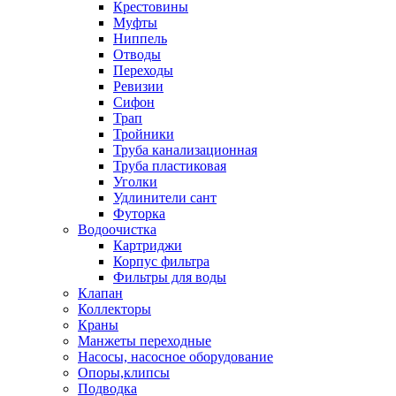
Крестовины
Муфты
Ниппель
Отводы
Переходы
Ревизии
Сифон
Трап
Тройники
Труба канализационная
Труба пластиковая
Уголки
Удлинители сант
Футорка
Водоочистка
Картриджи
Корпус фильтра
Фильтры для воды
Клапан
Коллекторы
Краны
Манжеты переходные
Насосы, насосное оборудование
Опоры,клипсы
Подводка