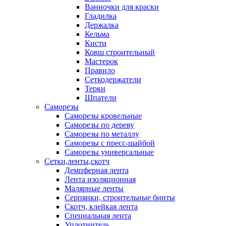
Ванночки для краски
Гладилка
Держалка
Кельма
Кисти
Ковш строительный
Мастерок
Правило
Сеткодержатели
Терки
Шпатели
Саморезы
Саморезы кровельные
Саморезы по дереву
Саморезы по металлу
Саморезы с пресс-шайбой
Саморезы универсальные
Сетки,ленты,скотч
Демпферная лента
Лента изоляционная
Малярные ленты
Серпянки, строительные бинты
Скотч, клейкая лента
Специальная лента
Уплотнитель