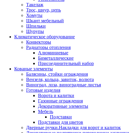
Такелаж
Трос, шнур, цепь
Хомуты
Шкант мебельный
Шпильки
Шурупы
Климатическое оборудование
Конвекторы
Радиаторы отопления
Алюминиевые
Биметаллические
Присоединительный набор
Кованые элементы
Балясины, стойки ограждения
Вензеля, кольца, завиток, волюта
Виноград, лоза, виноградные листья
Готовые изделия
Ворота и калитки
Газонные ограждения
Декоративные элементы
Мебель
Подставки
Подставки для цветов
Дверные ручки.Накладки для ворот и калиток
Декоративные подпятники,переходники,заглушки