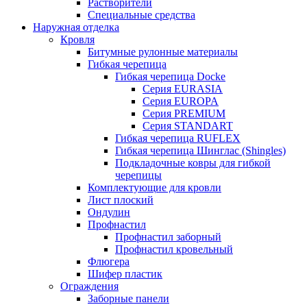
Растворители
Специальные средства
Наружная отделка
Кровля
Битумные рулонные материалы
Гибкая черепица
Гибкая черепица Docke
Серия EURASIA
Серия EUROPA
Серия PREMIUM
Серия STANDART
Гибкая черепица RUFLEX
Гибкая черепица Шинглас (Shingles)
Подкладочные ковры для гибкой
черепицы
Комплектующие для кровли
Лист плоский
Ондулин
Профнастил
Профнастил заборный
Профнастил кровельный
Флюгера
Шифер пластик
Ограждения
Заборные панели