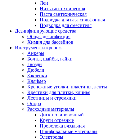
Лен
Нить сантехническая
Паста сантехническая
Подводка для газа сильфонная
Подводка для смесителя
Дезинфицирующие средства
Общая дезинфекция
Химия для бассейнов
Инструмент и крепеж
Анкеры
Болты, шайбы, гайки
Гвозди
Дюбели
Заклепки
Кляймер
Крепежные уголки, пластины, ленты
Крестики для плитки, клинья
Лестницы и стремянки
Опора
Расходные материалы
Диск полировочный
Круги отрезные
Проволока вязальная
Шлифовальные материалы
Электроды