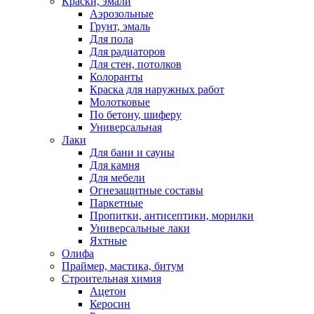
Краски, эмали
Аэрозольные
Грунт, эмаль
Для пола
Для радиаторов
Для стен, потолков
Колоранты
Краска для наружных работ
Молотковые
По бетону, шиферу
Универсальная
Лаки
Для бани и сауны
Для камня
Для мебели
Огнезащитные составы
Паркетные
Пропитки, антисептики, морилки
Универсальные лаки
Яхтные
Олифа
Праймер, мастика, битум
Строительная химия
Ацетон
Керосин