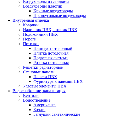
Воздуховоды из сэндвича
Воздуховоды пластик
Круглые воздуховоды
Прямоугольные воздуховоды
Внутренняя отделка
Коврики
Наличник ПВХ, штапик ПВХ
Подоконники ПВХ
Пороги
Потолки
Плинтус потолочный
Плитка потолочная
Подвесная система
Розетка потолочная
Решетки радиаторные
Стеновые панели
Панели ПВХ
Фурнитура к панелям ПВХ
Угловые элементы ПВХ
Водоснабжение, канализация
Вентили
Водоотведение
Американка
Бочата
Заглушки сантехнические