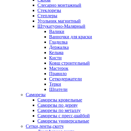
Слесарно монтажный
Стеклорезы
Степлеры
Угольник магнитный
Штукатурно-Малярный
Валики
Ванночки для краски
Гладилка
Держалка
Кельма
Кисти
Ковш строительный
Мастерок
Правило
Сеткодержатели
Терки
Шпатели
Саморезы
Саморезы кровельные
Саморезы по дереву
Саморезы по металлу
Саморезы с пресс-шайбой
Саморезы универсальные
Сетки,ленты,скотч