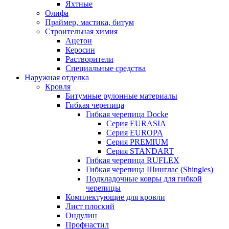
Яхтные
Олифа
Праймер, мастика, битум
Строительная химия
Ацетон
Керосин
Растворители
Специальные средства
Наружная отделка
Кровля
Битумные рулонные материалы
Гибкая черепица
Гибкая черепица Docke
Серия EURASIA
Серия EUROPA
Серия PREMIUM
Серия STANDART
Гибкая черепица RUFLEX
Гибкая черепица Шинглас (Shingles)
Подкладочные ковры для гибкой
черепицы
Комплектующие для кровли
Лист плоский
Ондулин
Профнастил