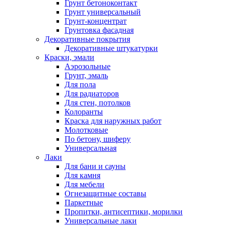
Грунт бетоноконтакт
Грунт универсальный
Грунт-концентрат
Грунтовка фасадная
Декоративные покрытия
Декоративные штукатурки
Краски, эмали
Аэрозольные
Грунт, эмаль
Для пола
Для радиаторов
Для стен, потолков
Колоранты
Краска для наружных работ
Молотковые
По бетону, шиферу
Универсальная
Лаки
Для бани и сауны
Для камня
Для мебели
Огнезащитные составы
Паркетные
Пропитки, антисептики, морилки
Универсальные лаки