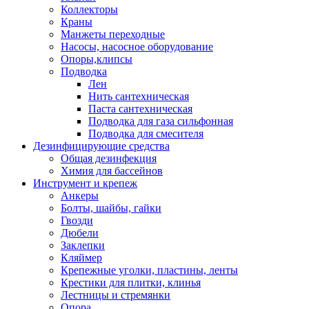
Коллекторы
Краны
Манжеты переходные
Насосы, насосное оборудование
Опоры,клипсы
Подводка
Лен
Нить сантехническая
Паста сантехническая
Подводка для газа сильфонная
Подводка для смесителя
Дезинфицирующие средства
Общая дезинфекция
Химия для бассейнов
Инструмент и крепеж
Анкеры
Болты, шайбы, гайки
Гвозди
Дюбели
Заклепки
Кляймер
Крепежные уголки, пластины, ленты
Крестики для плитки, клинья
Лестницы и стремянки
Опора