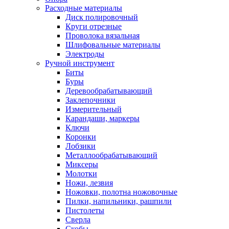
Расходные материалы
Диск полировочный
Круги отрезные
Проволока вязальная
Шлифовальные материалы
Электроды
Ручной инструмент
Биты
Буры
Деревообрабатывающий
Заклепочники
Измерительный
Карандаши, маркеры
Ключи
Коронки
Лобзики
Металлообрабатывающий
Миксеры
Молотки
Ножи, лезвия
Ножовки, полотна ножовочные
Пилки, напильники, рашпили
Пистолеты
Сверла
Скобы