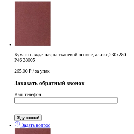
окс,230х280
Р46
38005
quantity
Бумага наждачная,на тканевой основе, ал-окс,230х280
Р46 38005
265,00
₽
/ за упак
Заказать обратный звонок
Ваш телефон
Задать вопрос