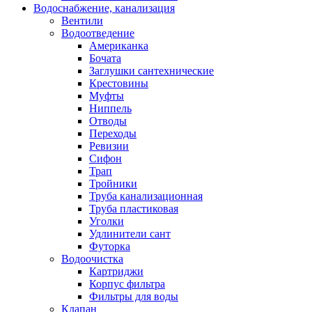
Водоснабжение, канализация
Вентили
Водоотведение
Американка
Бочата
Заглушки сантехнические
Крестовины
Муфты
Ниппель
Отводы
Переходы
Ревизии
Сифон
Трап
Тройники
Труба канализационная
Труба пластиковая
Уголки
Удлинители сант
Футорка
Водоочистка
Картриджи
Корпус фильтра
Фильтры для воды
Клапан