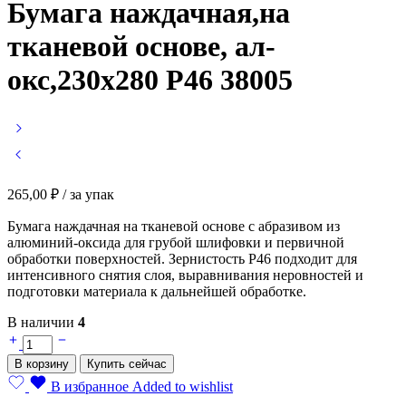
Бумага наждачная,на
тканевой основе, ал-
окс,230х280 Р46 38005
265,00
₽
/ за упак
Бумага наждачная на тканевой основе с абразивом из
алюминий-оксида для грубой шлифовки и первичной
обработки поверхностей. Зернистость Р46 подходит для
интенсивного снятия слоя, выравнивания неровностей и
подготовки материала к дальнейшей обработке.
В наличии
4
Бумага
наждачная,на
В корзину
Купить сейчас
тканевой
основе,
В избранное
Added to wishlist
ал-