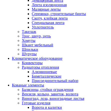
Демпферная лента
Лента изоляционная
Малярные ленты
Серпянки, строительные бинты
Скотч, клейкая лента
Специальная лента
Уплотнитель
Такелаж
Трос, шнур, цепь
Хомуты
Шкант мебельный
Шпильки
Шурупы
Климатическое оборудование
Конвекторы
Радиаторы отопления
Алюминиевые
Биметаллические
Присоединительный набор
Кованые элементы
Балясины, стойки ограждения
Вензеля, кольца, завиток, волюта
Виноград, лоза, виноградные листья
Готовые изделия
Ворота и калитки