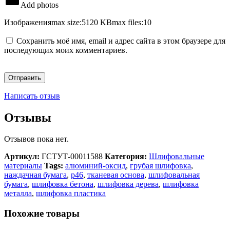
Add photos
Изображения
max size:5120 KB
max files:10
Сохранить моё имя, email и адрес сайта в этом браузере для
последующих моих комментариев.
Написать отзыв
Отзывы
Отзывов пока нет.
Артикул:
ГСТУТ-00011588
Категория:
Шлифовальные
материалы
Tags:
алюминий-оксид
,
грубая шлифовка
,
наждачная бумага
,
р46
,
тканевая основа
,
шлифовальная
бумага
,
шлифовка бетона
,
шлифовка дерева
,
шлифовка
металла
,
шлифовка пластика
Похожие товары