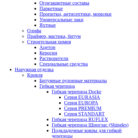
Огнезащитные составы
Паркетные
Пропитки, антисептики, морилки
Универсальные лаки
Яхтные
Олифа
Праймер, мастика, битум
Строительная химия
Ацетон
Керосин
Растворители
Специальные средства
Наружная отделка
Кровля
Битумные рулонные материалы
Гибкая черепица
Гибкая черепица Docke
Серия EURASIA
Серия EUROPA
Серия PREMIUM
Серия STANDART
Гибкая черепица RUFLEX
Гибкая черепица Шинглас (Shingles)
Подкладочные ковры для гибкой
черепицы