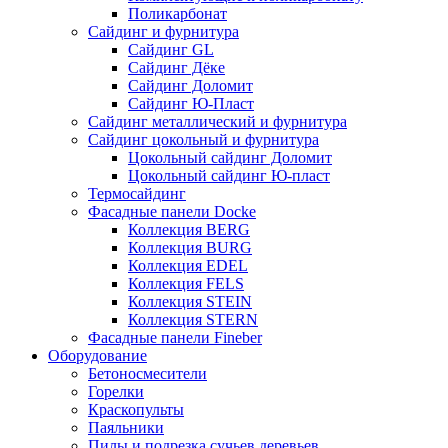
Поликарбонат
Сайдинг и фурнитура
Сайдинг GL
Сайдинг Дёке
Сайдинг Доломит
Сайдинг Ю-Пласт
Сайдинг металлический и фурнитура
Сайдинг цокольный и фурнитура
Цокольный сайдинг Доломит
Цокольный сайдинг Ю-пласт
Термосайдинг
Фасадные панели Docke
Коллекция BERG
Коллекция BURG
Коллекция EDEL
Коллекция FELS
Коллекция STEIN
Коллекция STERN
Фасадные панели Fineber
Оборудование
Бетоносмесители
Горелки
Краскопульты
Паяльники
Пилы и подрезка сучьев деревьев