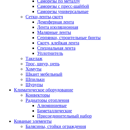
Саморезы по металлу
Саморезы с пресс-шайбой
Саморезы универсальные
Сетки,ленты,скотч
Демпферная лента
Лента изоляционная
Малярные ленты
Серпянки, строительные бинты
Скотч, клейкая лента
Специальная лента
Уплотнитель
Такелаж
Трос, шнур, цепь
Хомуты
Шкант мебельный
Шпильки
Шурупы
Климатическое оборудование
Конвекторы
Радиаторы отопления
Алюминиевые
Биметаллические
Присоединительный набор
Кованые элементы
Балясины, стойки ограждения