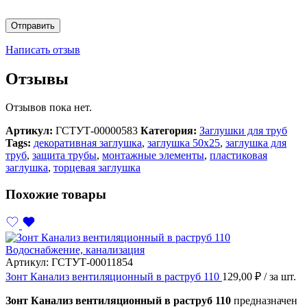
Написать отзыв
Отзывы
Отзывов пока нет.
Артикул:
ГСТУТ-00000583
Категория:
Заглушки для труб
Tags:
декоративная заглушка
,
заглушка 50х25
,
заглушка для
труб
,
защита трубы
,
монтажные элементы
,
пластиковая
заглушка
,
торцевая заглушка
Похожие товары
Водоснабжение, канализация
Артикул:
ГСТУТ-00011854
Зонт Канализ вентиляционный в раструб 110
129,00
₽
/ за шт.
Зонт Канализ вентиляционный в раструб 110
предназначен