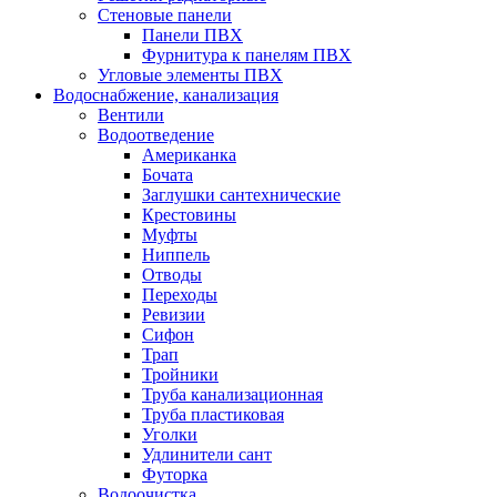
Стеновые панели
Панели ПВХ
Фурнитура к панелям ПВХ
Угловые элементы ПВХ
Водоснабжение, канализация
Вентили
Водоотведение
Американка
Бочата
Заглушки сантехнические
Крестовины
Муфты
Ниппель
Отводы
Переходы
Ревизии
Сифон
Трап
Тройники
Труба канализационная
Труба пластиковая
Уголки
Удлинители сант
Футорка
Водоочистка