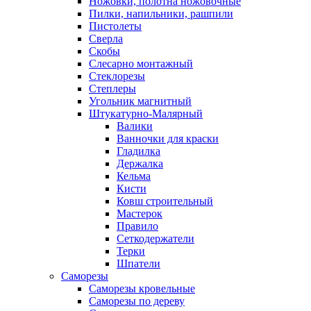
Ножовки, полотна ножовочные
Пилки, напильники, рашпили
Пистолеты
Сверла
Скобы
Слесарно монтажный
Стеклорезы
Степлеры
Угольник магнитный
Штукатурно-Малярный
Валики
Ванночки для краски
Гладилка
Держалка
Кельма
Кисти
Ковш строительный
Мастерок
Правило
Сеткодержатели
Терки
Шпатели
Саморезы
Саморезы кровельные
Саморезы по дереву