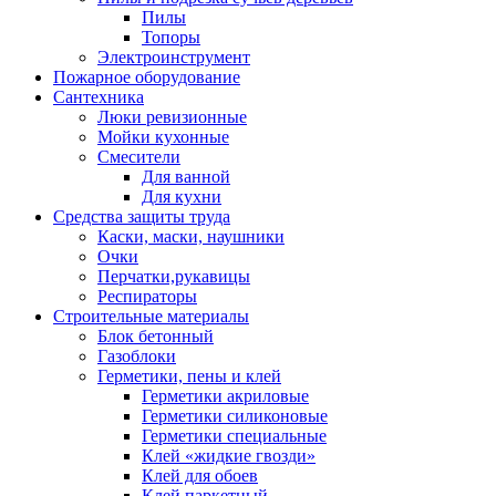
Пилы
Топоры
Электроинструмент
Пожарное оборудование
Сантехника
Люки ревизионные
Мойки кухонные
Смесители
Для ванной
Для кухни
Средства защиты труда
Каски, маски, наушники
Очки
Перчатки,рукавицы
Респираторы
Строительные материалы
Блок бетонный
Газоблоки
Герметики, пены и клей
Герметики акриловые
Герметики силиконовые
Герметики специальные
Клей «жидкие гвозди»
Клей для обоев
Клей паркетный