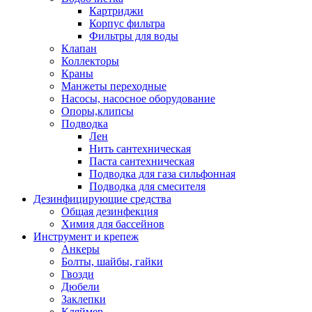
Картриджи
Корпус фильтра
Фильтры для воды
Клапан
Коллекторы
Краны
Манжеты переходные
Насосы, насосное оборудование
Опоры,клипсы
Подводка
Лен
Нить сантехническая
Паста сантехническая
Подводка для газа сильфонная
Подводка для смесителя
Дезинфицирующие средства
Общая дезинфекция
Химия для бассейнов
Инструмент и крепеж
Анкеры
Болты, шайбы, гайки
Гвозди
Дюбели
Заклепки
Кляймер