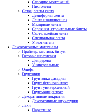
Слесарно монтажный
Пистолеты
Сетки,ленты,скотч
Демпферная лента
Лента изоляционная
Малярные ленты
Серпянки, строительные бинты
Скотч, клейкая лента
Специальная лента
Уплотнитель
Лакокрасочные материалы
Праймер, мастика, битум
Готовые шпатлевки
Для дерева
Универсальные
Олифа
Грунтовки
Грунтовка фасадная
Грунт бетоноконтакт
Грунт универсальный
Грунт-концентрат
Декоративные покрытия
Декоративные штукатурки
Лаки
Паркетные