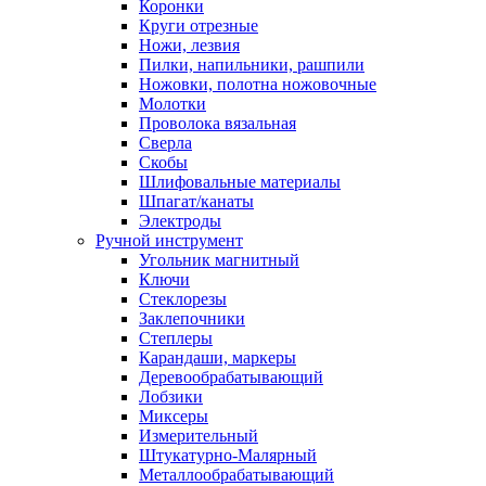
Коронки
Круги отрезные
Ножи, лезвия
Пилки, напильники, рашпили
Ножовки, полотна ножовочные
Молотки
Проволока вязальная
Сверла
Скобы
Шлифовальные материалы
Шпагат/канаты
Электроды
Ручной инструмент
Угольник магнитный
Ключи
Стеклорезы
Заклепочники
Степлеры
Карандаши, маркеры
Деревообрабатывающий
Лобзики
Миксеры
Измерительный
Штукатурно-Малярный
Металлообрабатывающий