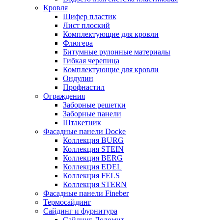
Кровля
Шифер пластик
Лист плоский
Комплектующие для кровли
Флюгера
Битумные рулонные материалы
Гибкая черепица
Комплектующие для кровли
Ондулин
Профнастил
Ограждения
Заборные решетки
Заборные панели
Штакетник
Фасадные панели Docke
Коллекция BURG
Коллекция STEIN
Коллекция BERG
Коллекция EDEL
Коллекция FELS
Коллекция STERN
Фасадные панели Fineber
Термосайдинг
Сайдинг и фурнитура
Сайдинг Доломит