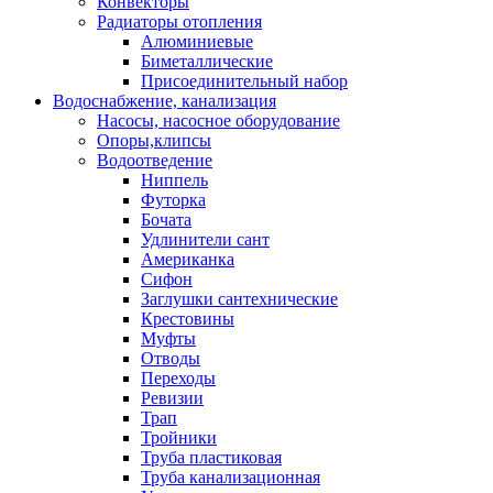
Конвекторы
Радиаторы отопления
Алюминиевые
Биметаллические
Присоединительный набор
Водоснабжение, канализация
Насосы, насосное оборудование
Опоры,клипсы
Водоотведение
Ниппель
Футорка
Бочата
Удлинители сант
Американка
Сифон
Заглушки сантехнические
Крестовины
Муфты
Отводы
Переходы
Ревизии
Трап
Тройники
Труба пластиковая
Труба канализационная