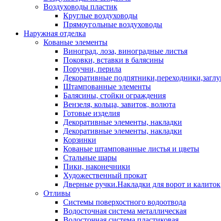
Воздуховоды пластик
Круглые воздуховоды
Прямоугольные воздуховоды
Наружная отделка
Кованые элементы
Виноград, лоза, виноградные листья
Поковки, вставки в балясины
Поручни, перила
Декоративные подпятники,переходники,загл
Штампованные элементы
Балясины, стойки ограждения
Вензеля, кольца, завиток, волюта
Готовые изделия
Декоративные элементы, накладки
Декоративные элементы, накладки
Корзинки
Кованые штампованные листья и цветы
Стальные шары
Пики, наконечники
Художественный прокат
Дверные ручки.Накладки для ворот и калиток
Отливы
Системы поверхостного водоотвода
Водосточная система металлическая
Водосточная система пластиковая