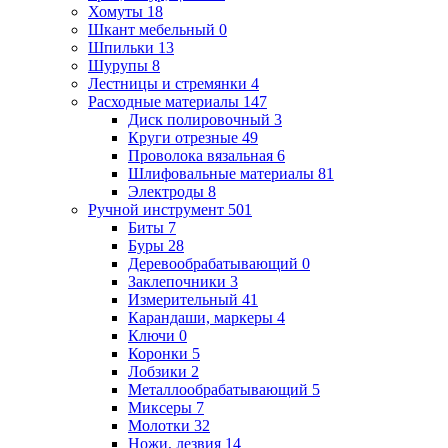
Хомуты
18
Шкант мебельный
0
Шпильки
13
Шурупы
8
Лестницы и стремянки
4
Расходные материалы
147
Диск полировочный
3
Круги отрезные
49
Проволока вязальная
6
Шлифовальные материалы
81
Электроды
8
Ручной инструмент
501
Биты
7
Буры
28
Деревообрабатывающий
0
Заклепочники
3
Измерительный
41
Карандаши, маркеры
4
Ключи
0
Коронки
5
Лобзики
2
Металлообрабатывающий
5
Миксеры
7
Молотки
32
Ножи, лезвия
14