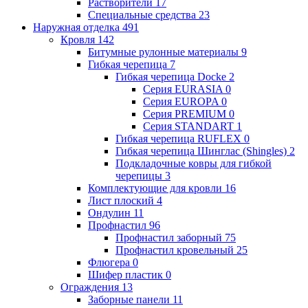
Растворители
17
Специальные средства
23
Наружная отделка
491
Кровля
142
Битумные рулонные материалы
9
Гибкая черепица
7
Гибкая черепица Docke
2
Серия EURASIA
0
Серия EUROPA
0
Серия PREMIUM
0
Серия STANDART
1
Гибкая черепица RUFLEX
0
Гибкая черепица Шинглас (Shingles)
2
Подкладочные ковры для гибкой
черепицы
3
Комплектующие для кровли
16
Лист плоский
4
Ондулин
11
Профнастил
96
Профнастил заборный
75
Профнастил кровельный
25
Флюгера
0
Шифер пластик
0
Ограждения
13
Заборные панели
11