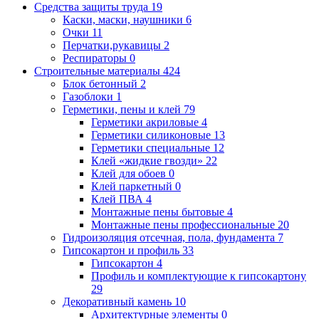
Средства защиты труда
19
Каски, маски, наушники
6
Очки
11
Перчатки,рукавицы
2
Респираторы
0
Строительные материалы
424
Блок бетонный
2
Газоблоки
1
Герметики, пены и клей
79
Герметики акриловые
4
Герметики силиконовые
13
Герметики специальные
12
Клей «жидкие гвозди»
22
Клей для обоев
0
Клей паркетный
0
Клей ПВА
4
Монтажные пены бытовые
4
Монтажные пены профессиональные
20
Гидроизоляция отсечная, пола, фундамента
7
Гипсокартон и профиль
33
Гипсокартон
4
Профиль и комплектующие к гипсокартону
29
Декоративный камень
10
Архитектурные элементы
0