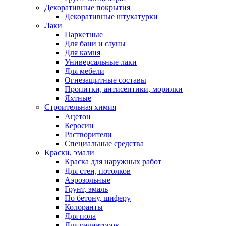
Декоративные покрытия
Декоративные штукатурки
Лаки
Паркетные
Для бани и сауны
Для камня
Универсальные лаки
Для мебели
Огнезащитные составы
Пропитки, антисептики, морилки
Яхтные
Строительная химия
Ацетон
Керосин
Растворители
Специальные средства
Краски, эмали
Краска для наружных работ
Для стен, потолков
Аэрозольные
Грунт, эмаль
По бетону, шиферу
Колоранты
Для пола
Для радиаторов