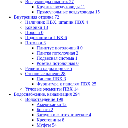
Воздуховоды пластик
27
Круглые воздуховоды
11
Прямоугольные воздуховоды
15
Внутренняя отделка
72
Наличник ПВХ, штапик ПВХ
4
Коврики
13
Пороги
0
Подоконники ПВХ
6
Потолки
3
Плинтус потолочный
0
Плитка потолочная
2
Подвесная система
1
Розетка потолочная
0
Решетки радиаторные
5
Стеновые панели
28
Панели ПВХ
3
Фурнитура к панелям ПВХ
25
Угловые элементы ПВХ
14
Водоснабжение, канализация
294
Водоотведение
198
Американка
12
Бочата
2
Заглушки сантехнические
4
Крестовины
8
Муфты
54