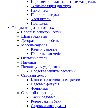
Паро, ветро, влагозащитные материалы
Теплоизоляция для труб
Пенопласт
Пенополистирол
Утеплители
Подложка
Товары для дачи и отдыха
Садовые решетки, сетки
Шпагат/канаты
Декоративный щебень
Мебель садовая
Качели садовые
Пластиковая мебель
Опрыскиватели
Парники
Почвогрунт, удобрения
Средства защиты растений
Садовый декор
Кашпо, подставки для цветов
Садовые фигуры
Фонарики
Садовый инвентарь
Тачки садовые
Резервуары и баки
Садовый инструмент