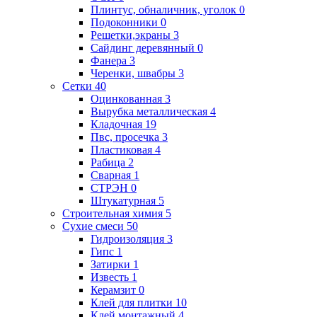
Плинтус, обналичник, уголок
0
Подоконники
0
Решетки,экраны
3
Сайдинг деревянный
0
Фанера
3
Черенки, швабры
3
Сетки
40
Оцинкованная
3
Вырубка металлическая
4
Кладочная
19
Пвс, просечка
3
Пластиковая
4
Рабица
2
Сварная
1
СТРЭН
0
Штукатурная
5
Строительная химия
5
Сухие смеси
50
Гидроизоляция
3
Гипс
1
Затирки
1
Известь
1
Керамзит
0
Клей для плитки
10
Клей монтажный
4