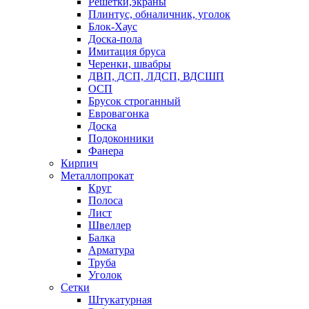
Решетки,экраны
Плинтус, обналичник, уголок
Блок-Хаус
Доска-пола
Имитация бруса
Черенки, швабры
ДВП, ДСП, ЛДСП, ВДСШП
ОСП
Брусок строганный
Евровагонка
Доска
Подоконники
Фанера
Кирпич
Металлопрокат
Круг
Полоса
Лист
Швеллер
Балка
Арматура
Труба
Уголок
Сетки
Штукатурная