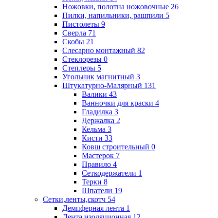
Ножовки, полотна ножовочные
26
Пилки, напильники, рашпили
5
Пистолеты
9
Сверла
71
Скобы
21
Слесарно монтажный
82
Стеклорезы
0
Степлеры
5
Угольник магнитный
3
Штукатурно-Малярный
131
Валики
43
Ванночки для краски
4
Гладилка
3
Держалка
2
Кельма
3
Кисти
33
Ковш строительный
0
Мастерок
7
Правило
4
Сеткодержатели
1
Терки
8
Шпатели
19
Сетки,ленты,скотч
54
Демпферная лента
1
Лента изоляционная
12