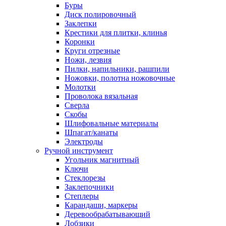
Буры
Диск полировочный
Заклепки
Крестики для плитки, клинья
Коронки
Круги отрезные
Ножи, лезвия
Пилки, напильники, рашпили
Ножовки, полотна ножовочные
Молотки
Проволока вязальная
Сверла
Скобы
Шлифовальные материалы
Шпагат/канаты
Электроды
Ручной инструмент
Угольник магнитный
Ключи
Стеклорезы
Заклепочники
Степлеры
Карандаши, маркеры
Деревообрабатывающий
Лобзики