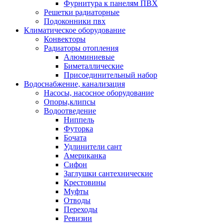
Фурнитура к панелям ПВХ
Решетки радиаторные
Подоконники пвх
Климатическое оборудование
Конвекторы
Радиаторы отопления
Алюминиевые
Биметаллические
Присоединительный набор
Водоснабжение, канализация
Насосы, насосное оборудование
Опоры,клипсы
Водоотведение
Ниппель
Футорка
Бочата
Удлинители сант
Американка
Сифон
Заглушки сантехнические
Крестовины
Муфты
Отводы
Переходы
Ревизии