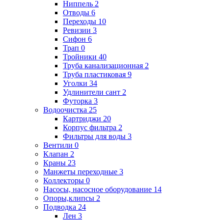
Ниппель
2
Отводы
6
Переходы
10
Ревизии
3
Сифон
6
Трап
0
Тройники
40
Труба канализационная
2
Труба пластиковая
9
Уголки
34
Удлинители сант
2
Футорка
3
Водоочистка
25
Картриджи
20
Корпус фильтра
2
Фильтры для воды
3
Вентили
0
Клапан
2
Краны
23
Манжеты переходные
3
Коллекторы
0
Насосы, насосное оборудование
14
Опоры,клипсы
2
Подводка
24
Лен
3