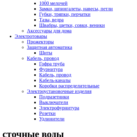
1000 мелочей
Замки, шпингалеты, навесы, петли
Губки, тряпки, перчатки
Тазы, ведра
Швабры, щетки, совки, веники
Аксессуары для дома
Электротовары
Прожекторы
Защитная автоматика
Щиты
Кабель, провод
Гофра труба
Фурнитура
Кабель, провод
Кабель-каналы
Коробки распределительные
Электроустановочные изделия
Подразетники
Выключатели
Электрофурнитура
Розетки
Удлинители
сточные воды