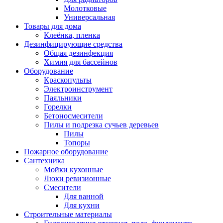
Молотковые
Универсальная
Товары для дома
Клеёнка, пленка
Дезинфицирующие средства
Общая дезинфекция
Химия для бассейнов
Оборудование
Краскопульты
Электроинструмент
Паяльники
Горелки
Бетоносмесители
Пилы и подрезка сучьев деревьев
Пилы
Топоры
Пожарное оборудование
Сантехника
Мойки кухонные
Люки ревизионные
Смесители
Для ванной
Для кухни
Строительные материалы