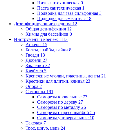
Нить сантехническая
0
Паста сантехническая
1
Подводка для газа сильфонная
3
Подводка для смесителя
18
Дезинфицирующие средства
12
Общая дезинфекция
12
Химия для бассейнов
0
Инструмент и крепеж
1113
Анкеры
15
Болты, шайбы, гайки
8
Гвозди
13
Дюбели
27
Заклепки
32
Кляймер
5
Крепежные уголки, пластины, ленты
21
Крестики для плитки, клинья
23
Опора
2
Саморезы
191
Саморезы кровельные
73
Саморезы по дереву
27
Саморезы по металлу
26
Саморезы с пресс-шайбой
55
Саморезы универсальные
10
Такелаж
7
Трос, шнур, цепь
24