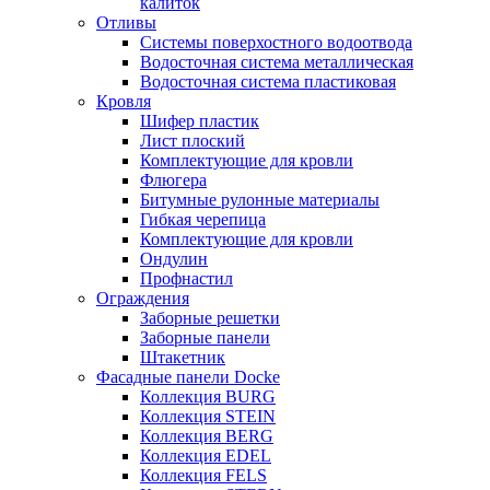
калиток
Отливы
Системы поверхостного водоотвода
Водосточная система металлическая
Водосточная система пластиковая
Кровля
Шифер пластик
Лист плоский
Комплектующие для кровли
Флюгера
Битумные рулонные материалы
Гибкая черепица
Комплектующие для кровли
Ондулин
Профнастил
Ограждения
Заборные решетки
Заборные панели
Штакетник
Фасадные панели Docke
Коллекция BURG
Коллекция STEIN
Коллекция BERG
Коллекция EDEL
Коллекция FELS