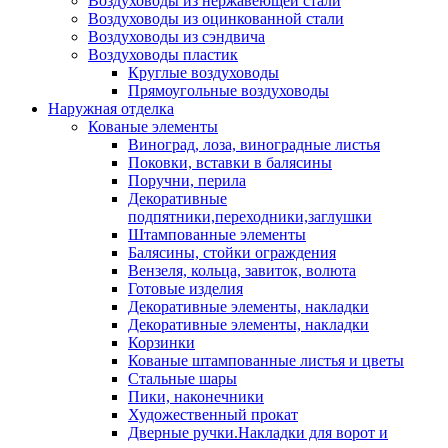
Воздуховоды из нержавеющей стали
Воздуховоды из оцинкованной стали
Воздуховоды из сэндвича
Воздуховоды пластик
Круглые воздуховоды
Прямоугольные воздуховоды
Наружная отделка
Кованые элементы
Виноград, лоза, виноградные листья
Поковки, вставки в балясины
Поручни, перила
Декоративные
подпятники,переходники,заглушки
Штампованные элементы
Балясины, стойки ограждения
Вензеля, кольца, завиток, волюта
Готовые изделия
Декоративные элементы, накладки
Декоративные элементы, накладки
Корзинки
Кованые штампованные листья и цветы
Стальные шары
Пики, наконечники
Художественный прокат
Дверные ручки.Накладки для ворот и