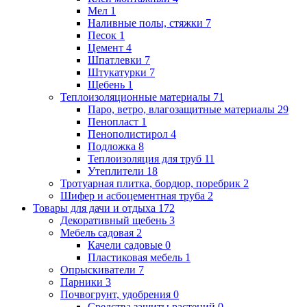
Мел
1
Наливные полы, стяжки
7
Песок
1
Цемент
4
Шпатлевки
7
Штукатурки
7
Щебень
1
Теплоизоляционные материалы
71
Паро, ветро, влагозащитные материалы
29
Пенопласт
1
Пенополистирол
4
Подложка
8
Теплоизоляция для труб
11
Утеплители
18
Тротуарная плитка, бордюр, поребрик
2
Шифер и асбоцементная труба
2
Товары для дачи и отдыха
172
Декоративный щебень
3
Мебель садовая
2
Качели садовые
0
Пластиковая мебель
1
Опрыскиватели
7
Парники
3
Почвогрунт, удобрения
0
Средства защиты растений
0