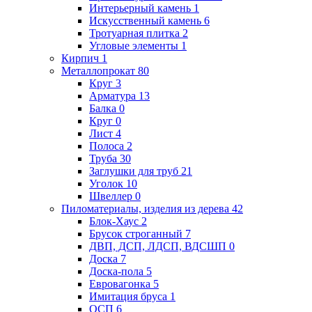
Интерьерный камень
1
Искусственный камень
6
Тротуарная плитка
2
Угловые элементы
1
Кирпич
1
Металлопрокат
80
Круг
3
Арматура
13
Балка
0
Круг
0
Лист
4
Полоса
2
Труба
30
Заглушки для труб
21
Уголок
10
Швеллер
0
Пиломатериалы, изделия из дерева
42
Блок-Хаус
2
Брусок строганный
7
ДВП, ДСП, ЛДСП, ВДСШП
0
Доска
7
Доска-пола
5
Евровагонка
5
Имитация бруса
1
ОСП
6