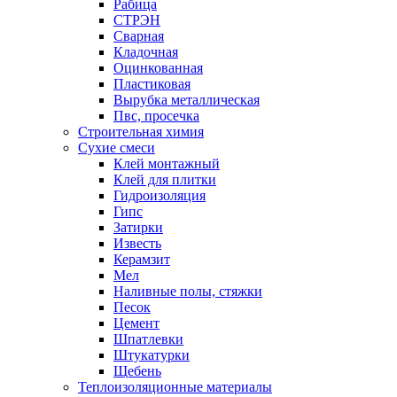
Рабица
СТРЭН
Сварная
Кладочная
Оцинкованная
Пластиковая
Вырубка металлическая
Пвс, просечка
Строительная химия
Сухие смеси
Клей монтажный
Клей для плитки
Гидроизоляция
Гипс
Затирки
Известь
Керамзит
Мел
Наливные полы, стяжки
Песок
Цемент
Шпатлевки
Штукатурки
Щебень
Теплоизоляционные материалы