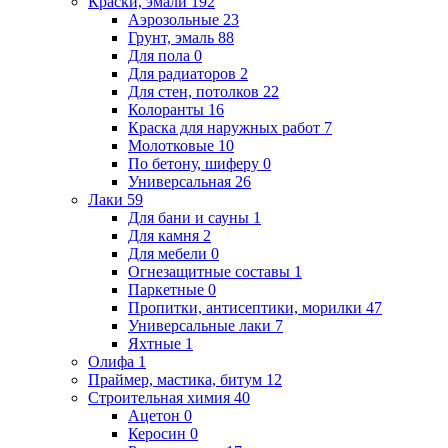
Краски, эмали
192
Аэрозольные
23
Грунт, эмаль
88
Для пола
0
Для радиаторов
2
Для стен, потолков
22
Колоранты
16
Краска для наружных работ
7
Молотковые
10
По бетону, шиферу
0
Универсальная
26
Лаки
59
Для бани и сауны
1
Для камня
2
Для мебели
0
Огнезащитные составы
1
Паркетные
0
Пропитки, антисептики, морилки
47
Универсальные лаки
7
Яхтные
1
Олифа
1
Праймер, мастика, битум
12
Строительная химия
40
Ацетон
0
Керосин
0