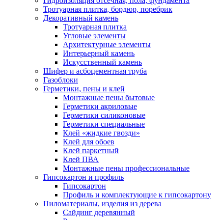
Гидроизоляция отсечная, пола, фундамента
Тротуарная плитка, бордюр, поребрик
Декоративный камень
Тротуарная плитка
Угловые элементы
Архитектурные элементы
Интерьерный камень
Искусственный камень
Шифер и асбоцементная труба
Газоблоки
Герметики, пены и клей
Монтажные пены бытовые
Герметики акриловые
Герметики силиконовые
Герметики специальные
Клей «жидкие гвозди»
Клей для обоев
Клей паркетный
Клей ПВА
Монтажные пены профессиональные
Гипсокартон и профиль
Гипсокартон
Профиль и комплектующие к гипсокартону
Пиломатериалы, изделия из дерева
Сайдинг деревянный