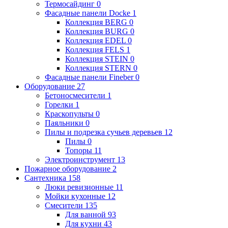
Термосайдинг
0
Фасадные панели Docke
1
Коллекция BERG
0
Коллекция BURG
0
Коллекция EDEL
0
Коллекция FELS
1
Коллекция STEIN
0
Коллекция STERN
0
Фасадные панели Fineber
0
Оборудование
27
Бетоносмесители
1
Горелки
1
Краскопульты
0
Паяльники
0
Пилы и подрезка сучьев деревьев
12
Пилы
0
Топоры
11
Электроинструмент
13
Пожарное оборудование
2
Сантехника
158
Люки ревизионные
11
Мойки кухонные
12
Смесители
135
Для ванной
93
Для кухни
43