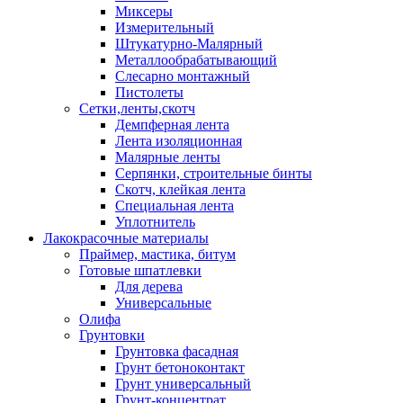
Миксеры
Измерительный
Штукатурно-Малярный
Металлообрабатывающий
Слесарно монтажный
Пистолеты
Сетки,ленты,скотч
Демпферная лента
Лента изоляционная
Малярные ленты
Серпянки, строительные бинты
Скотч, клейкая лента
Специальная лента
Уплотнитель
Лакокрасочные материалы
Праймер, мастика, битум
Готовые шпатлевки
Для дерева
Универсальные
Олифа
Грунтовки
Грунтовка фасадная
Грунт бетоноконтакт
Грунт универсальный
Грунт-концентрат