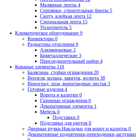
Малярные ленты
4
Серпянки, строительные бинты
5
Скотч, клейкая лента
12
Специальная лента
15
Уплотнитель
5
Климатическое оборудование
9
Конвекторы
0
Радиаторы отопления
9
Алюминиевые
2
Биметаллические
3
Присоединительный набор
4
Кованые элементы
118
Балясины, стойки ограждения
20
Вензеля, кольца, завиток, волюта
38
Виноград, лоза, виноградные листья
3
Готовые изделия
4
Ворота и калитки
0
Газонные ограждения
0
Декоративные элементы
1
Мебель
0
Подставки
0
Подставки для цветов
0
Дверные ручки.Накладки для ворот и калиток
0
Декоративные подпятники,переходники,заглушки
0