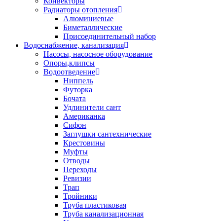
Конвекторы
Радиаторы отопления
Алюминиевые
Биметаллические
Присоединительный набор
Водоснабжение, канализация
Насосы, насосное оборудование
Опоры,клипсы
Водоотведение
Ниппель
Футорка
Бочата
Удлинители сант
Американка
Сифон
Заглушки сантехнические
Крестовины
Муфты
Отводы
Переходы
Ревизии
Трап
Тройники
Труба пластиковая
Труба канализационная