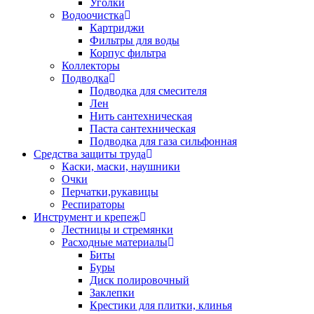
Уголки
Водоочистка
Картриджи
Фильтры для воды
Корпус фильтра
Коллекторы
Подводка
Подводка для смесителя
Лен
Нить сантехническая
Паста сантехническая
Подводка для газа сильфонная
Средства защиты труда
Каски, маски, наушники
Очки
Перчатки,рукавицы
Респираторы
Инструмент и крепеж
Лестницы и стремянки
Расходные материалы
Биты
Буры
Диск полировочный
Заклепки
Крестики для плитки, клинья