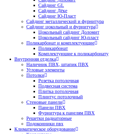
Сайдинг GL
Сайдинг Дёке
Сайдинг Ю-Пласт
Сайдинг металлический и фурнитура
Сайдинг цокольный и фурнитура
Цокольный сайдинг Доломит
Цокольный сайдинг Ю-пласт
Поликарбонат и комплектующие
Поликарбонат
Комплектующие к поликарбонату
Внутренняя отделка
Наличник ПВХ, штапик ПВХ
Угловые элементы
Потолки
Розетка потолочная
Подвесная система
Плитка потолочная
Плинтус потолочный
Стеновые панели
Панели ПВХ
Фурнитура к панелям ПВХ
Решетки радиаторные
Подоконники пвх
Климатическое оборудование