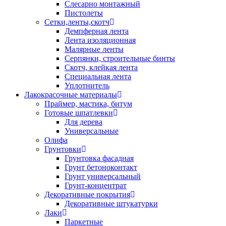
Слесарно монтажный
Пистолеты
Сетки,ленты,скотч
Демпферная лента
Лента изоляционная
Малярные ленты
Серпянки, строительные бинты
Скотч, клейкая лента
Специальная лента
Уплотнитель
Лакокрасочные материалы
Праймер, мастика, битум
Готовые шпатлевки
Для дерева
Универсальные
Олифа
Грунтовки
Грунтовка фасадная
Грунт бетоноконтакт
Грунт универсальный
Грунт-концентрат
Декоративные покрытия
Декоративные штукатурки
Лаки
Паркетные