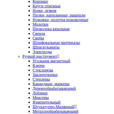
Коронки
Круги отрезные
Ножи, лезвия
Пилки, напильники, рашпили
Ножовки, полотна ножовочные
Молотки
Проволока вязальная
Сверла
Скобы
Шлифовальные материалы
Шпагат/канаты
Электроды
Ручной инструмент
Угольник магнитный
Ключи
Стеклорезы
Заклепочники
Степлеры
Карандаши, маркеры
Деревообрабатывающий
Лобзики
Миксеры
Измерительный
Штукатурно-Малярный
Металлообрабатывающий