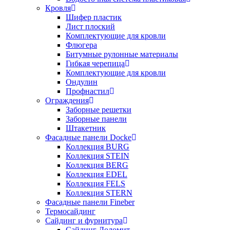
Кровля
Шифер пластик
Лист плоский
Комплектующие для кровли
Флюгера
Битумные рулонные материалы
Гибкая черепица
Комплектующие для кровли
Ондулин
Профнастил
Ограждения
Заборные решетки
Заборные панели
Штакетник
Фасадные панели Docke
Коллекция BURG
Коллекция STEIN
Коллекция BERG
Коллекция EDEL
Коллекция FELS
Коллекция STERN
Фасадные панели Fineber
Термосайдинг
Сайдинг и фурнитура
Сайдинг Доломит