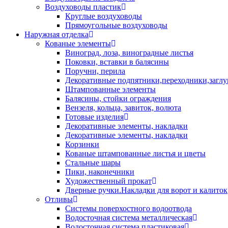
Воздуховоды пластик
Круглые воздуховоды
Прямоугольные воздуховоды
Наружная отделка
Кованые элементы
Виноград, лоза, виноградные листья
Поковки, вставки в балясины
Поручни, перила
Декоративные подпятники,переходники,загл
Штампованные элементы
Балясины, стойки ограждения
Вензеля, кольца, завиток, волюта
Готовые изделия
Декоративные элементы, накладки
Декоративные элементы, накладки
Корзинки
Кованые штампованные листья и цветы
Стальные шары
Пики, наконечники
Художественный прокат
Дверные ручки.Накладки для ворот и калиток
Отливы
Системы поверхостного водоотвода
Водосточная система металлическая
Водосточная система пластиковая