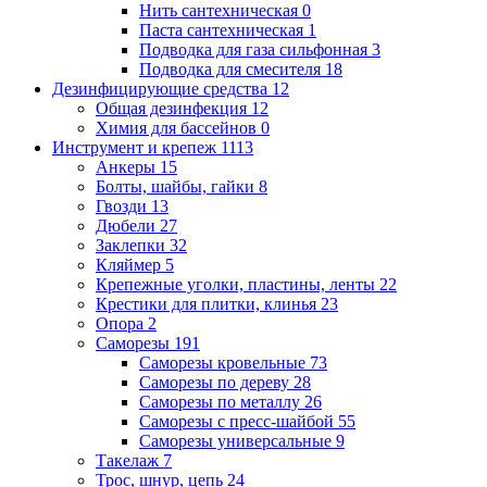
Нить сантехническая
0
Паста сантехническая
1
Подводка для газа сильфонная
3
Подводка для смесителя
18
Дезинфицирующие средства
12
Общая дезинфекция
12
Химия для бассейнов
0
Инструмент и крепеж
1113
Анкеры
15
Болты, шайбы, гайки
8
Гвозди
13
Дюбели
27
Заклепки
32
Кляймер
5
Крепежные уголки, пластины, ленты
22
Крестики для плитки, клинья
23
Опора
2
Саморезы
191
Саморезы кровельные
73
Саморезы по дереву
28
Саморезы по металлу
26
Саморезы с пресс-шайбой
55
Саморезы универсальные
9
Такелаж
7
Трос, шнур, цепь
24