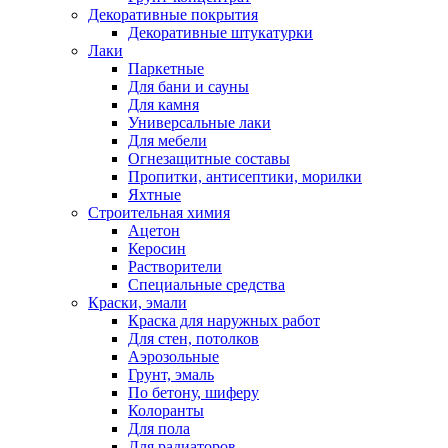
Декоративные покрытия
Декоративные штукатурки
Лаки
Паркетные
Для бани и сауны
Для камня
Универсальные лаки
Для мебели
Огнезащитные составы
Пропитки, антисептики, морилки
Яхтные
Строительная химия
Ацетон
Керосин
Растворители
Специальные средства
Краски, эмали
Краска для наружных работ
Для стен, потолков
Аэрозольные
Грунт, эмаль
По бетону, шиферу
Колоранты
Для пола
Для радиаторов