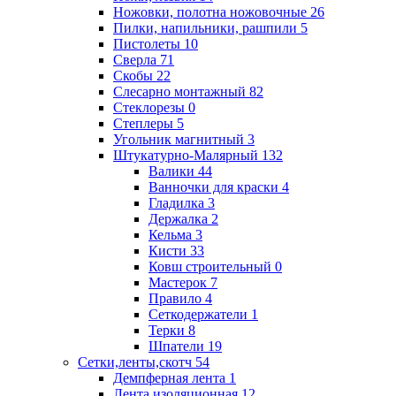
Ножовки, полотна ножовочные
26
Пилки, напильники, рашпили
5
Пистолеты
10
Сверла
71
Скобы
22
Слесарно монтажный
82
Стеклорезы
0
Степлеры
5
Угольник магнитный
3
Штукатурно-Малярный
132
Валики
44
Ванночки для краски
4
Гладилка
3
Держалка
2
Кельма
3
Кисти
33
Ковш строительный
0
Мастерок
7
Правило
4
Сеткодержатели
1
Терки
8
Шпатели
19
Сетки,ленты,скотч
54
Демпферная лента
1
Лента изоляционная
12