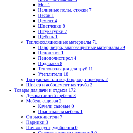
Мел
1
Наливные полы, стяжки
7
Песок
1
Цемент
4
Шпатлевки
8
Штукатурки
7
Щебень
1
Теплоизоляционные материалы
71
Паро, ветро, влагозащитные материалы
29
Пенопласт
1
Пенополистирол
4
Подложка
8
Теплоизоляция для труб
11
Утеплители
18
Тротуарная плитка, бордюр, поребрик
2
Шифер и асбоцементная труба
2
Товары для дачи и отдыха
172
Декоративный щебень
3
Мебель садовая
2
Качели садовые
0
Пластиковая мебель
1
Опрыскиватели
7
Парники
3
Почвогрунт, удобрения
0
Средства защиты растений
0