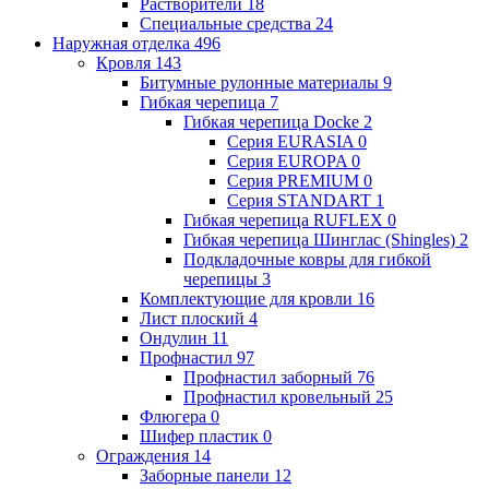
Растворители
18
Специальные средства
24
Наружная отделка
496
Кровля
143
Битумные рулонные материалы
9
Гибкая черепица
7
Гибкая черепица Docke
2
Серия EURASIA
0
Серия EUROPA
0
Серия PREMIUM
0
Серия STANDART
1
Гибкая черепица RUFLEX
0
Гибкая черепица Шинглас (Shingles)
2
Подкладочные ковры для гибкой
черепицы
3
Комплектующие для кровли
16
Лист плоский
4
Ондулин
11
Профнастил
97
Профнастил заборный
76
Профнастил кровельный
25
Флюгера
0
Шифер пластик
0
Ограждения
14
Заборные панели
12