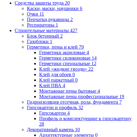
Средства защиты труда
20
Каски, маски, наушники
6
Очки
11
Перчатки,рукавицы
2
Респираторы
1
Строительные материалы
427
Блок бетонный
2
Газоблоки
1
Герметики, пены и клей
79
Герметики акриловые
4
Герметики силиконовые
14
Герметики специальные
12
Клей «жидкие гвозди»
22
Клей для обоев
0
Клей паркетный
0
Клей ПВА
4
Монтажные пены бытовые
4
Монтажные пены профессиональные
19
Гидроизоляция отсечная, пола, фундамента
7
Гипсокартон и профиль
32
Гипсокартон
4
Профиль и комплектующие к гипсокартону
28
Декоративный камень
10
Архитектурные элементы
0