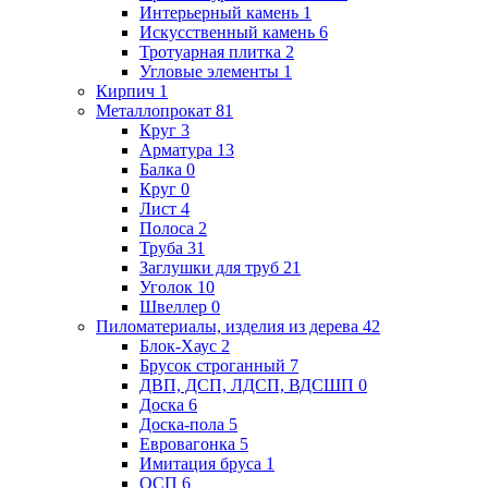
Интерьерный камень
1
Искусственный камень
6
Тротуарная плитка
2
Угловые элементы
1
Кирпич
1
Металлопрокат
81
Круг
3
Арматура
13
Балка
0
Круг
0
Лист
4
Полоса
2
Труба
31
Заглушки для труб
21
Уголок
10
Швеллер
0
Пиломатериалы, изделия из дерева
42
Блок-Хаус
2
Брусок строганный
7
ДВП, ДСП, ЛДСП, ВДСШП
0
Доска
6
Доска-пола
5
Евровагонка
5
Имитация бруса
1
ОСП
6