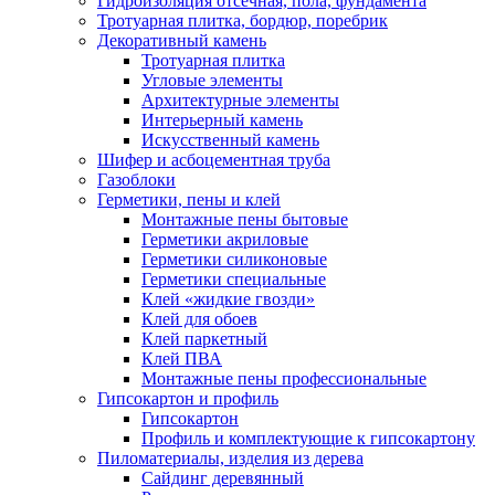
Гидроизоляция отсечная, пола, фундамента
Тротуарная плитка, бордюр, поребрик
Декоративный камень
Тротуарная плитка
Угловые элементы
Архитектурные элементы
Интерьерный камень
Искусственный камень
Шифер и асбоцементная труба
Газоблоки
Герметики, пены и клей
Монтажные пены бытовые
Герметики акриловые
Герметики силиконовые
Герметики специальные
Клей «жидкие гвозди»
Клей для обоев
Клей паркетный
Клей ПВА
Монтажные пены профессиональные
Гипсокартон и профиль
Гипсокартон
Профиль и комплектующие к гипсокартону
Пиломатериалы, изделия из дерева
Сайдинг деревянный