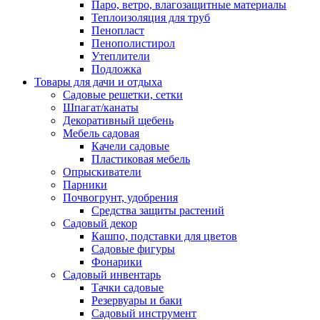
Паро, ветро, влагозащитные материалы
Теплоизоляция для труб
Пенопласт
Пенополистирол
Утеплители
Подложка
Товары для дачи и отдыха
Садовые решетки, сетки
Шпагат/канаты
Декоративный щебень
Мебель садовая
Качели садовые
Пластиковая мебель
Опрыскиватели
Парники
Почвогрунт, удобрения
Средства защиты растений
Садовый декор
Кашпо, подставки для цветов
Садовые фигуры
Фонарики
Садовый инвентарь
Тачки садовые
Резервуары и баки
Садовый инструмент