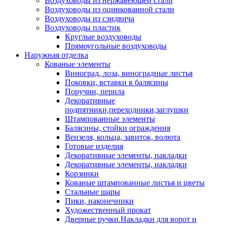
Воздуховоды из нержавеющей стали
Воздуховоды из оцинкованной стали
Воздуховоды из сэндвича
Воздуховоды пластик
Круглые воздуховоды
Прямоугольные воздуховоды
Наружная отделка
Кованые элементы
Виноград, лоза, виноградные листья
Поковки, вставки в балясины
Поручни, перила
Декоративные
подпятники,переходники,заглушки
Штампованные элементы
Балясины, стойки ограждения
Вензеля, кольца, завиток, волюта
Готовые изделия
Декоративные элементы, накладки
Декоративные элементы, накладки
Корзинки
Кованые штампованные листья и цветы
Стальные шары
Пики, наконечники
Художественный прокат
Дверные ручки.Накладки для ворот и