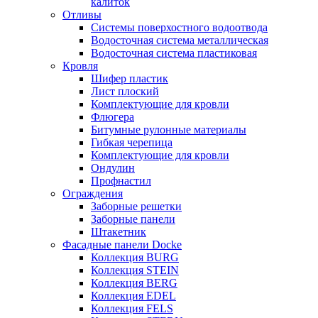
калиток
Отливы
Системы поверхостного водоотвода
Водосточная система металлическая
Водосточная система пластиковая
Кровля
Шифер пластик
Лист плоский
Комплектующие для кровли
Флюгера
Битумные рулонные материалы
Гибкая черепица
Комплектующие для кровли
Ондулин
Профнастил
Ограждения
Заборные решетки
Заборные панели
Штакетник
Фасадные панели Docke
Коллекция BURG
Коллекция STEIN
Коллекция BERG
Коллекция EDEL
Коллекция FELS