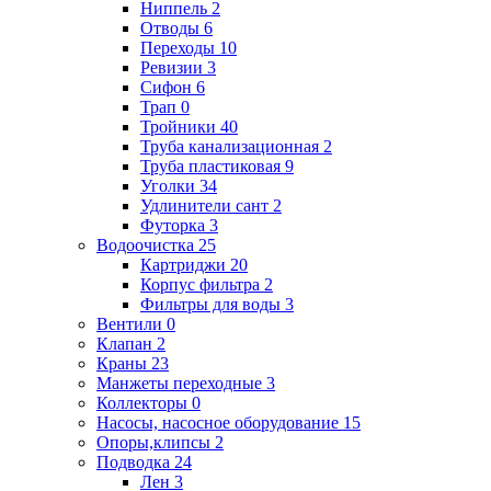
Ниппель
2
Отводы
6
Переходы
10
Ревизии
3
Сифон
6
Трап
0
Тройники
40
Труба канализационная
2
Труба пластиковая
9
Уголки
34
Удлинители сант
2
Футорка
3
Водоочистка
25
Картриджи
20
Корпус фильтра
2
Фильтры для воды
3
Вентили
0
Клапан
2
Краны
23
Манжеты переходные
3
Коллекторы
0
Насосы, насосное оборудование
15
Опоры,клипсы
2
Подводка
24
Лен
3