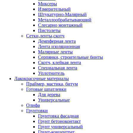
Миксеры
Измерительный
Штукатурно-Малярный
Металлообрабатывающий
Слесарно монтажный
Пистолеты
Сетки,ленты,скотч
Демпферная лента
Лента изоляционная
Малярные ленты
Серпянки, строительные бинты
Скотч, клейкая лента
Специальная лента
Уплотнитель
Лакокрасочные материалы
Праймер, мастика, битум
Готовые шпатлевки
Для дерева
Универсальные
Олифа
Грунтовки
Грунтовка фасадная
Грунт бетоноконтакт
Грунт универсальный
Грунт-концентрат