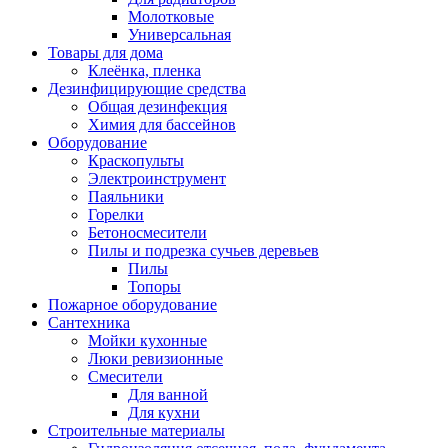
Молотковые
Универсальная
Товары для дома
Клеёнка, пленка
Дезинфицирующие средства
Общая дезинфекция
Химия для бассейнов
Оборудование
Краскопульты
Электроинструмент
Паяльники
Горелки
Бетоносмесители
Пилы и подрезка сучьев деревьев
Пилы
Топоры
Пожарное оборудование
Сантехника
Мойки кухонные
Люки ревизионные
Смесители
Для ванной
Для кухни
Строительные материалы