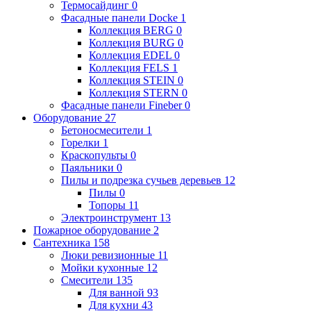
Термосайдинг
0
Фасадные панели Docke
1
Коллекция BERG
0
Коллекция BURG
0
Коллекция EDEL
0
Коллекция FELS
1
Коллекция STEIN
0
Коллекция STERN
0
Фасадные панели Fineber
0
Оборудование
27
Бетоносмесители
1
Горелки
1
Краскопульты
0
Паяльники
0
Пилы и подрезка сучьев деревьев
12
Пилы
0
Топоры
11
Электроинструмент
13
Пожарное оборудование
2
Сантехника
158
Люки ревизионные
11
Мойки кухонные
12
Смесители
135
Для ванной
93
Для кухни
43