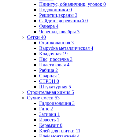
Плинтус, обналичник, уголок
0
Подоконники
0
Решетки,экраны
3
Сайдинг деревянный
0
Фанера
4
Черенки, швабры
3
Сетки
40
Оцинкованная
3
Вырубка металлическая
4
Кладочная
19
Пвс, просечка
3
Пластиковая
4
Рабица
2
Сварная
1
СТРЭН
0
Штукатурная
5
Строительная химия
5
Сухие смеси
53
Гидроизоляция
3
Гипс
2
Затирки
1
Известь
1
Керамзит
0
Клей для плитки
11
Клей монтажный
4