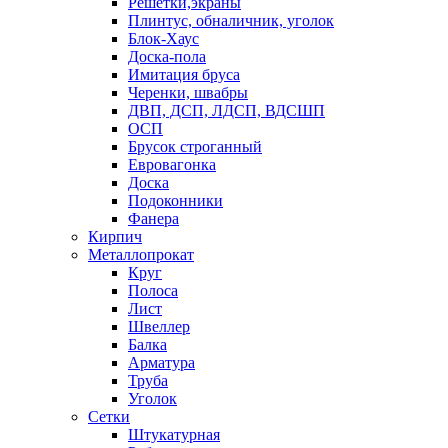
Решетки,экраны
Плинтус, обналичник, уголок
Блок-Хаус
Доска-пола
Имитация бруса
Черенки, швабры
ДВП, ДСП, ЛДСП, ВДСШП
ОСП
Брусок строганный
Евровагонка
Доска
Подоконники
Фанера
Кирпич
Металлопрокат
Круг
Полоса
Лист
Швеллер
Балка
Арматура
Труба
Уголок
Сетки
Штукатурная