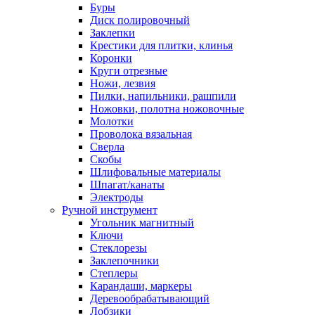
Буры
Диск полировочный
Заклепки
Крестики для плитки, клинья
Коронки
Круги отрезные
Ножи, лезвия
Пилки, напильники, рашпили
Ножовки, полотна ножовочные
Молотки
Проволока вязальная
Сверла
Скобы
Шлифовальные материалы
Шпагат/канаты
Электроды
Ручной инструмент
Угольник магнитный
Ключи
Стеклорезы
Заклепочники
Степлеры
Карандаши, маркеры
Деревообрабатывающий
Лобзики