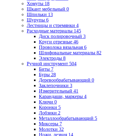
Хомуты
18
Шкант мебельный
0
Шпильки
13
Шурупы
6
Лестницы и стремянки
4
Расходные материалы
145
Диск полировочный
3
Круги отрезные
46
Проволока вязальная
6
Шлифовальные материалы
82
Электроды
8
Ручной инструмент
504
Биты
7
Буры
28
Деревообрабатывающий
0
Заклепочники
3
Измерительный
41
Карандаши, маркеры
4
Ключи
0
Коронки
5
Лобзики
2
Металлообрабатывающий
5
Миксеры
7
Молотки
32
Ножи, лезвия
14