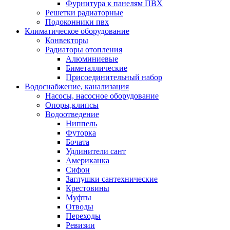
Фурнитура к панелям ПВХ
Решетки радиаторные
Подоконники пвх
Климатическое оборудование
Конвекторы
Радиаторы отопления
Алюминиевые
Биметаллические
Присоединительный набор
Водоснабжение, канализация
Насосы, насосное оборудование
Опоры,клипсы
Водоотведение
Ниппель
Футорка
Бочата
Удлинители сант
Американка
Сифон
Заглушки сантехнические
Крестовины
Муфты
Отводы
Переходы
Ревизии