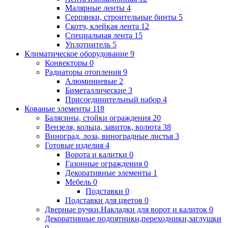
Малярные ленты
4
Серпянки, строительные бинты
5
Скотч, клейкая лента
12
Специальная лента
15
Уплотнитель
5
Климатическое оборудование
9
Конвекторы
0
Радиаторы отопления
9
Алюминиевые
2
Биметаллические
3
Присоединительный набор
4
Кованые элементы
118
Балясины, стойки ограждения
20
Вензеля, кольца, завиток, волюта
38
Виноград, лоза, виноградные листья
3
Готовые изделия
4
Ворота и калитки
0
Газонные ограждения
0
Декоративные элементы
1
Мебель
0
Подставки
0
Подставки для цветов
0
Дверные ручки.Накладки для ворот и калиток
0
Декоративные подпятники,переходники,заглушки
0