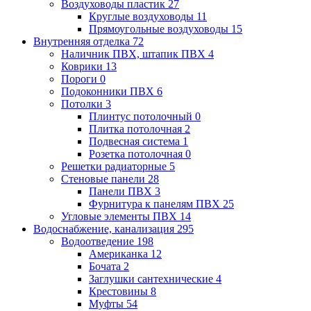
Воздуховоды пластик
27
Круглые воздуховоды
11
Прямоугольные воздуховоды
15
Внутренняя отделка
72
Наличник ПВХ, штапик ПВХ
4
Коврики
13
Пороги
0
Подоконники ПВХ
6
Потолки
3
Плинтус потолочный
0
Плитка потолочная
2
Подвесная система
1
Розетка потолочная
0
Решетки радиаторные
5
Стеновые панели
28
Панели ПВХ
3
Фурнитура к панелям ПВХ
25
Угловые элементы ПВХ
14
Водоснабжение, канализация
295
Водоотведение
198
Американка
12
Бочата
2
Заглушки сантехнические
4
Крестовины
8
Муфты
54