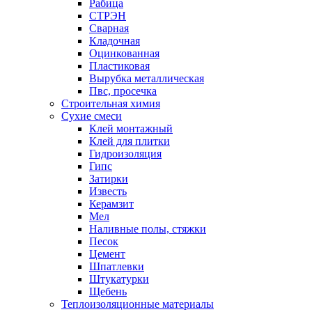
Рабица
СТРЭН
Сварная
Кладочная
Оцинкованная
Пластиковая
Вырубка металлическая
Пвс, просечка
Строительная химия
Сухие смеси
Клей монтажный
Клей для плитки
Гидроизоляция
Гипс
Затирки
Известь
Керамзит
Мел
Наливные полы, стяжки
Песок
Цемент
Шпатлевки
Штукатурки
Щебень
Теплоизоляционные материалы