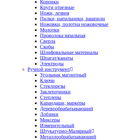
Коронки
Круги отрезные
Ножи, лезвия
Пилки, напильники, рашпили
Ножовки, полотна ножовочные
Молотки
Проволока вязальная
Сверла
Скобы
Шлифовальные материалы
Шпагат/канаты
Электроды
Ручной инструмент
Угольник магнитный
Ключи
Стеклорезы
Заклепочники
Степлеры
Карандаши, маркеры
Деревообрабатывающий
Лобзики
Миксеры
Измерительный
Штукатурно-Малярный
Металлообрабатывающий