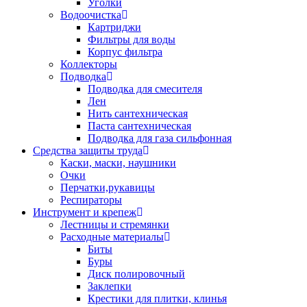
Уголки
Водоочистка
Картриджи
Фильтры для воды
Корпус фильтра
Коллекторы
Подводка
Подводка для смесителя
Лен
Нить сантехническая
Паста сантехническая
Подводка для газа сильфонная
Средства защиты труда
Каски, маски, наушники
Очки
Перчатки,рукавицы
Респираторы
Инструмент и крепеж
Лестницы и стремянки
Расходные материалы
Биты
Буры
Диск полировочный
Заклепки
Крестики для плитки, клинья