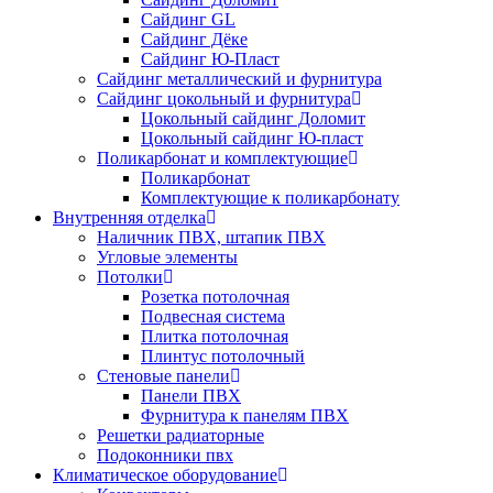
Сайдинг GL
Сайдинг Дёке
Сайдинг Ю-Пласт
Сайдинг металлический и фурнитура
Сайдинг цокольный и фурнитура
Цокольный сайдинг Доломит
Цокольный сайдинг Ю-пласт
Поликарбонат и комплектующие
Поликарбонат
Комплектующие к поликарбонату
Внутренняя отделка
Наличник ПВХ, штапик ПВХ
Угловые элементы
Потолки
Розетка потолочная
Подвесная система
Плитка потолочная
Плинтус потолочный
Стеновые панели
Панели ПВХ
Фурнитура к панелям ПВХ
Решетки радиаторные
Подоконники пвх
Климатическое оборудование