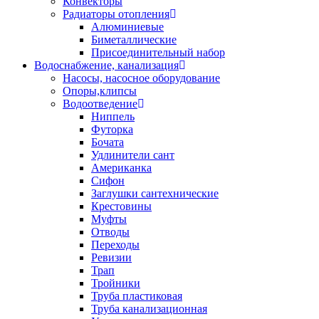
Конвекторы
Радиаторы отопления
Алюминиевые
Биметаллические
Присоединительный набор
Водоснабжение, канализация
Насосы, насосное оборудование
Опоры,клипсы
Водоотведение
Ниппель
Футорка
Бочата
Удлинители сант
Американка
Сифон
Заглушки сантехнические
Крестовины
Муфты
Отводы
Переходы
Ревизии
Трап
Тройники
Труба пластиковая
Труба канализационная