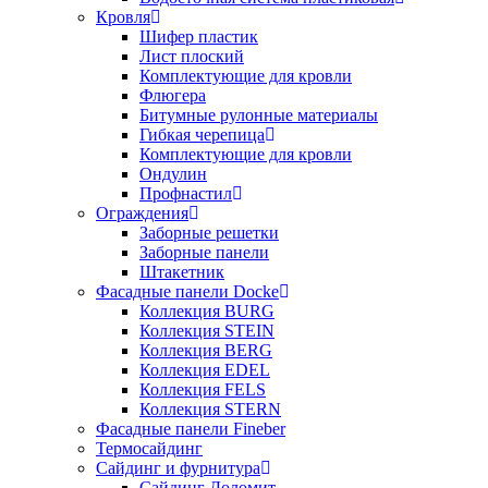
Кровля
Шифер пластик
Лист плоский
Комплектующие для кровли
Флюгера
Битумные рулонные материалы
Гибкая черепица
Комплектующие для кровли
Ондулин
Профнастил
Ограждения
Заборные решетки
Заборные панели
Штакетник
Фасадные панели Docke
Коллекция BURG
Коллекция STEIN
Коллекция BERG
Коллекция EDEL
Коллекция FELS
Коллекция STERN
Фасадные панели Fineber
Термосайдинг
Сайдинг и фурнитура
Сайдинг Доломит