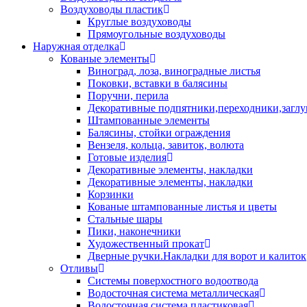
Воздуховоды пластик
Круглые воздуховоды
Прямоугольные воздуховоды
Наружная отделка
Кованые элементы
Виноград, лоза, виноградные листья
Поковки, вставки в балясины
Поручни, перила
Декоративные подпятники,переходники,загл
Штампованные элементы
Балясины, стойки ограждения
Вензеля, кольца, завиток, волюта
Готовые изделия
Декоративные элементы, накладки
Декоративные элементы, накладки
Корзинки
Кованые штампованные листья и цветы
Стальные шары
Пики, наконечники
Художественный прокат
Дверные ручки.Накладки для ворот и калиток
Отливы
Системы поверхостного водоотвода
Водосточная система металлическая
Водосточная система пластиковая