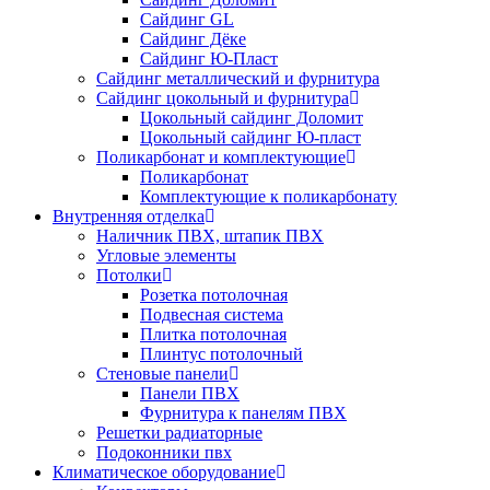
Сайдинг GL
Сайдинг Дёке
Сайдинг Ю-Пласт
Сайдинг металлический и фурнитура
Сайдинг цокольный и фурнитура
Цокольный сайдинг Доломит
Цокольный сайдинг Ю-пласт
Поликарбонат и комплектующие
Поликарбонат
Комплектующие к поликарбонату
Внутренняя отделка
Наличник ПВХ, штапик ПВХ
Угловые элементы
Потолки
Розетка потолочная
Подвесная система
Плитка потолочная
Плинтус потолочный
Стеновые панели
Панели ПВХ
Фурнитура к панелям ПВХ
Решетки радиаторные
Подоконники пвх
Климатическое оборудование