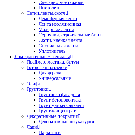
Слесарно монтажный
Пистолеты
Сетки,ленты,скотч
Демпферная лента
Лента изоляционная
Малярные ленты
Серпянки, строительные бинты
Скотч, клейкая лента
Специальная лента
Уплотнитель
Лакокрасочные материалы
Праймер, мастика, битум
Готовые шпатлевки
Для дерева
Универсальные
Олифа
Грунтовки
Грунтовка фасадная
Грунт бетоноконтакт
Грунт универсальный
Грунт-концентрат
Декоративные покрытия
Декоративные штукатурки
Лаки
Паркетные