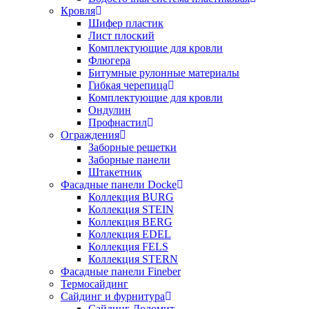
Кровля
Шифер пластик
Лист плоский
Комплектующие для кровли
Флюгера
Битумные рулонные материалы
Гибкая черепица
Комплектующие для кровли
Ондулин
Профнастил
Ограждения
Заборные решетки
Заборные панели
Штакетник
Фасадные панели Docke
Коллекция BURG
Коллекция STEIN
Коллекция BERG
Коллекция EDEL
Коллекция FELS
Коллекция STERN
Фасадные панели Fineber
Термосайдинг
Сайдинг и фурнитура
Сайдинг Доломит