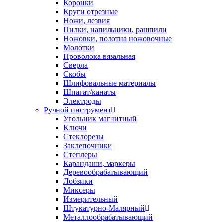
Коронки
Круги отрезные
Ножи, лезвия
Пилки, напильники, рашпили
Ножовки, полотна ножовочные
Молотки
Проволока вязальная
Сверла
Скобы
Шлифовальные материалы
Шпагат/канаты
Электроды
Ручной инструмент
Угольник магнитный
Ключи
Стеклорезы
Заклепочники
Степлеры
Карандаши, маркеры
Деревообрабатывающий
Лобзики
Миксеры
Измерительный
Штукатурно-Малярный
Металлообрабатывающий