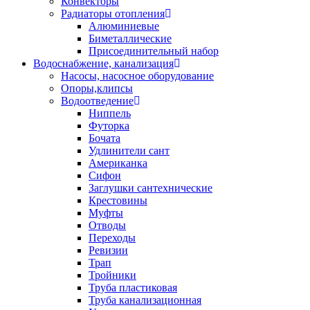
Конвекторы
Радиаторы отопления
Алюминиевые
Биметаллические
Присоединительный набор
Водоснабжение, канализация
Насосы, насосное оборудование
Опоры,клипсы
Водоотведение
Ниппель
Футорка
Бочата
Удлинители сант
Американка
Сифон
Заглушки сантехнические
Крестовины
Муфты
Отводы
Переходы
Ревизии
Трап
Тройники
Труба пластиковая
Труба канализационная