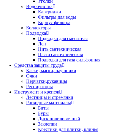
Уголки
Водоочистка
Картриджи
Фильтры для воды
Корпус фильтра
Коллекторы
Подводка
Подводка для смесителя
Лен
Нить сантехническая
Паста сантехническая
Подводка для газа сильфонная
Средства защиты труда
Каски, маски, наушники
Очки
Перчатки,рукавицы
Респираторы
Инструмент и крепеж
Лестницы и стремянки
Расходные материалы
Биты
Буры
Диск полировочный
Заклепки
Крестики для плитки, клинья