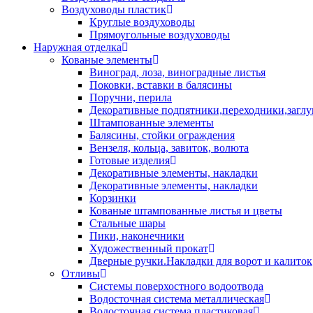
Воздуховоды пластик
Круглые воздуховоды
Прямоугольные воздуховоды
Наружная отделка
Кованые элементы
Виноград, лоза, виноградные листья
Поковки, вставки в балясины
Поручни, перила
Декоративные подпятники,переходники,загл
Штампованные элементы
Балясины, стойки ограждения
Вензеля, кольца, завиток, волюта
Готовые изделия
Декоративные элементы, накладки
Декоративные элементы, накладки
Корзинки
Кованые штампованные листья и цветы
Стальные шары
Пики, наконечники
Художественный прокат
Дверные ручки.Накладки для ворот и калиток
Отливы
Системы поверхостного водоотвода
Водосточная система металлическая
Водосточная система пластиковая