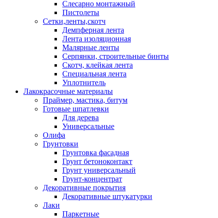
Слесарно монтажный
Пистолеты
Сетки,ленты,скотч
Демпферная лента
Лента изоляционная
Малярные ленты
Серпянки, строительные бинты
Скотч, клейкая лента
Специальная лента
Уплотнитель
Лакокрасочные материалы
Праймер, мастика, битум
Готовые шпатлевки
Для дерева
Универсальные
Олифа
Грунтовки
Грунтовка фасадная
Грунт бетоноконтакт
Грунт универсальный
Грунт-концентрат
Декоративные покрытия
Декоративные штукатурки
Лаки
Паркетные