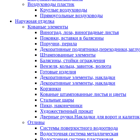
Воздуховоды пластик
Круглые воздуховоды
Прямоугольные воздуховоды
Наружная отделка
Кованые элементы
Виноград, лоза, виноградные листья
Поковки, вставки в балясины
Поручни, перила
Декоративные подпятники,переходники,загл
Штампованные элементы
Балясины, стойки ограждения
Вензеля, кольца, завиток, волюта
Готовые изделия
Декоративные элементы, накладки
Декоративные элементы, накладки
Корзинки
Кованые штампованные листья и цветы
Стальные шары
Пики, наконечники
Художественный прокат
Дверные ручки.Накладки для ворот и калиток
Отливы
Системы поверхостного водоотвода
Водосточная система металлическая
Водосточная система пластиковая