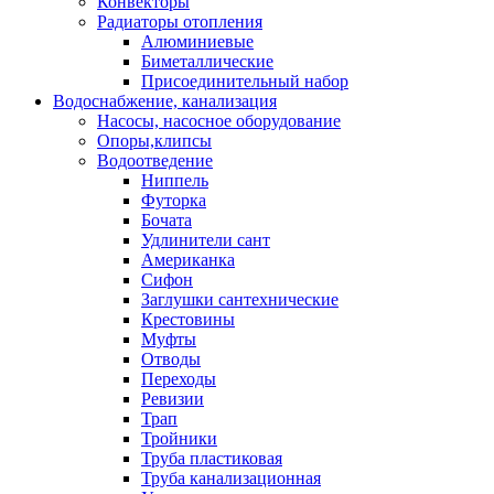
Конвекторы
Радиаторы отопления
Алюминиевые
Биметаллические
Присоединительный набор
Водоснабжение, канализация
Насосы, насосное оборудование
Опоры,клипсы
Водоотведение
Ниппель
Футорка
Бочата
Удлинители сант
Американка
Сифон
Заглушки сантехнические
Крестовины
Муфты
Отводы
Переходы
Ревизии
Трап
Тройники
Труба пластиковая
Труба канализационная