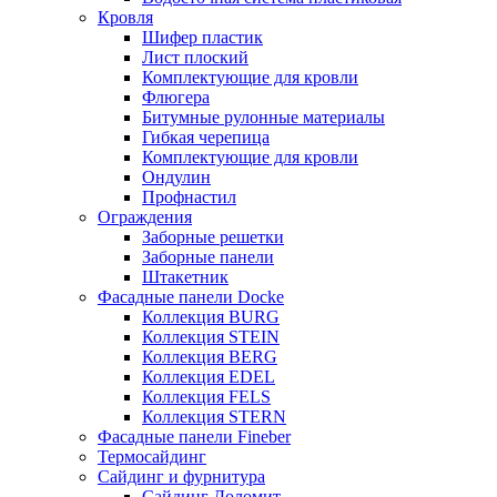
Кровля
Шифер пластик
Лист плоский
Комплектующие для кровли
Флюгера
Битумные рулонные материалы
Гибкая черепица
Комплектующие для кровли
Ондулин
Профнастил
Ограждения
Заборные решетки
Заборные панели
Штакетник
Фасадные панели Docke
Коллекция BURG
Коллекция STEIN
Коллекция BERG
Коллекция EDEL
Коллекция FELS
Коллекция STERN
Фасадные панели Fineber
Термосайдинг
Сайдинг и фурнитура
Сайдинг Доломит