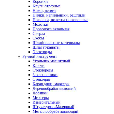
Коронки
Круги отрезные
Ножи, лезвия
Пилки, напильники, рашпили
Ножовки, полотна ножовочные
Молотки
Проволока вязальная
Сверла
Скобы
Шлифовальные материалы
Шпагат/канаты
Электроды
Ручной инструмент
Угольник магнитный
Ключи
Стеклорезы
Заклепочники
Степлеры
Карандаши, маркеры
Деревообрабатывающий
Лобзики
Миксеры
Измерительный
Штукатурно-Малярный
Металлообрабатывающий